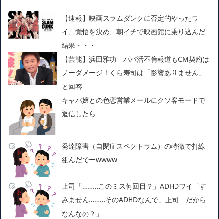
【速報】映画スラムダンクに否定的やったワ
イ、覚悟を決め、朝イチで映画館に乗り込んだ
結果・・・
【芸能】浜田雅功 パパ活不倫報道もCM契約は
ノーダメージ！くら寿司は「影響ありません」
と回答
キャバ嬢との色恋営業メールにクソ客モードで
返信したら
発達障害（自閉症スペクトラム）の特徴で打線
組んだでーwwww
上司「………このミス何回目？」ADHDワイ「す
みません………そのADHDなんで」上司「だから
なんなの？」