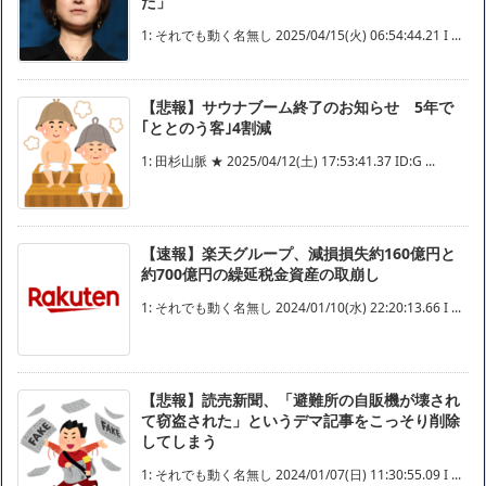
た」
1: それでも動く名無し 2025/04/15(火) 06:54:44.21 I ...
【悲報】サウナブーム終了のお知らせ 5年で
｢ととのう客｣4割減
1: 田杉山脈 ★ 2025/04/12(土) 17:53:41.37 ID:G ...
【速報】楽天グループ、減損損失約160億円と
約700億円の繰延税金資産の取崩し
1: それでも動く名無し 2024/01/10(水) 22:20:13.66 I ...
【悲報】読売新聞、「避難所の自販機が壊され
て窃盗された」というデマ記事をこっそり削除
してしまう
1: それでも動く名無し 2024/01/07(日) 11:30:55.09 I ...