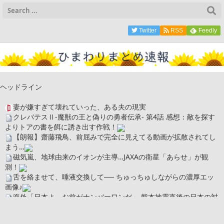
Twitter
RSS
Feedly
ヘッドライン
妻が嫌すぎて壊れていった、ある夫の現実
クレバテスⅡ-魔獣の王と偽りの勇者伝承- 第4話 感想：敵を探す
よりトアの書を餌に誘き出す作戦！
【朗報】齋藤飛鳥、前屈みで完全に見えてる動画が拡散されてし
まう…
磁気嵐、地球由来のイオンが主導…JAXAの衛星「あらせ」が観
測！
舌を絡ませて、唾液交換して── ちゅっちゅしながらの濃厚エッ
画像♪
海外「日本よ、お前がナンバーワンだ」 熊本地震直後の日本の対
応のスピードに世界が衝撃
広末涼子さん、正気に戻ってしまい絶望する・・・「アカン、キ