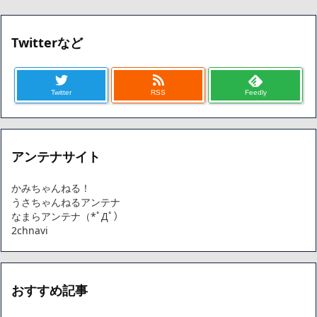
ハードオフに売っていた4万4000円のフィギュアがヤバすぎるｗ
ｗｗｗｗｗ「こんな高いの？ｗｗ」「逆に超安い」
【閲覧注意】俺が近くにいると機械が壊れるんだけどさ
Twitterなど
私は6年間「子無し既婚女性」で人から様々なことを言われてき
たけど子無しの原因は親の教えのせいかもしれません
Powered by livedoor 相互RSS
Twitter
RSS
Feedly
アンテナサイト
かみちゃんねる！
うさちゃんねるアンテナ
なまらアンテナ（*ﾟДﾟ）
2chnavi
おすすめ記事