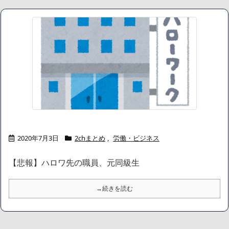
達と限界突破”してしまうｗｗｗｗ
NEW!
【画像】クソ親「うちの子には絶対にゲームさせないしテレビも
見させない！！！！！」
NEW!
左翼市民団体、広島では通用せず「人殺しの汚い足で広島の土を
踏むな！」→広島県民「お前らの方が汚いんじゃ！」「ワシらが広
島県民じゃ」
NEW!
会社「君、転勤ね」→ 男性社員「それなら妻のほうが稼ぎいいん
で辞めます」⇒ 結果・・・
NEW!
PTA会長「PTA参加拒否した親へ最終警告。こうなってもいい？」
NEW!
【悲報】田中みな実(39)、妊娠して顔が別人のように変わる
NEW!
【画像】身長155cm・体重36kg・ウエスト51cmのスレンダー美
2020年7月3日
2chまとめ
,
労働・ビジネス
少女がAVデビュ－ｗwwww
【画像】彼女「ねー、今日のデートこれで行っていー？」ﾊﾟｼｬ
【悲報】ハロワ先の職員、元同級生
広末涼子さん、正気に戻ってしまい絶望する・・・「アカン、キ
ャリアがすべて終わった」
【配信者】「金バエ」のSNS更新が1週間途絶え、様々な憶測が
→続きを読む
飛び交う。1週間ぶりの投稿でも一人称が「ボキ」ではなく「俺」と
なっており、本人ではないとの憶測が広がる
かつてはSONYのパソコンだった「VAIO」家電量販店のノジマに
買収されてしまう