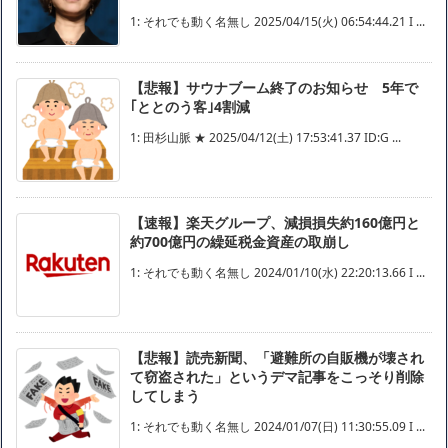
1: それでも動く名無し 2025/04/15(火) 06:54:44.21 I ...
【悲報】サウナブーム終了のお知らせ 5年で
｢ととのう客｣4割減
1: 田杉山脈 ★ 2025/04/12(土) 17:53:41.37 ID:G ...
【速報】楽天グループ、減損損失約160億円と
約700億円の繰延税金資産の取崩し
1: それでも動く名無し 2024/01/10(水) 22:20:13.66 I ...
【悲報】読売新聞、「避難所の自販機が壊され
て窃盗された」というデマ記事をこっそり削除
してしまう
1: それでも動く名無し 2024/01/07(日) 11:30:55.09 I ...