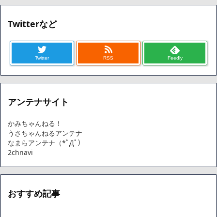
蓮舫氏の国会議事堂内撮影が掘り返される
NEW!
整形してはいけないみたいな風潮、冷静に考えると謎だよな
Twitterなど
NEW!
【悲報】片山さつき財務大臣の防災服がヤバすぎると話題に
NEW!
【ＧＪ】 クラスに迷惑な池沼がいた。リーダー格のＡ「なんで支
Twitter
RSS
Feedly
援学級に入れないんですか？」先生「背の高い低いと同じで、これ
も個性なの！差別は...
NEW!
【画像】 日産が社運をかけて発売するSUVｗｗｗｗｗｗｗ
NEW!
アンテナサイト
【朗報】秋田に日本最大級のAIデータセンター建設へ 総事業費
2兆円、UAEが巨額投資を協議
NEW!
かみちゃんねる！
【画像】身長155cm・体重36kg・ウエスト51cmのスレンダー美
うさちゃんねるアンテナ
少女がAVデビュ－ｗwwww
なまらアンテナ（*ﾟДﾟ）
【画像】彼女「ねー、今日のデートこれで行っていー？」ﾊﾟｼｬ
2chnavi
広末涼子さん、正気に戻ってしまい絶望する・・・「アカン、キ
ャリアがすべて終わった」
【配信者】「金バエ」のSNS更新が1週間途絶え、様々な憶測が
飛び交う。1週間ぶりの投稿でも一人称が「ボキ」ではなく「俺」と
おすすめ記事
なっており、本人ではないとの憶測が広がる
かつてはSONYのパソコンだった「VAIO」家電量販店のノジマに
買収されてしまう