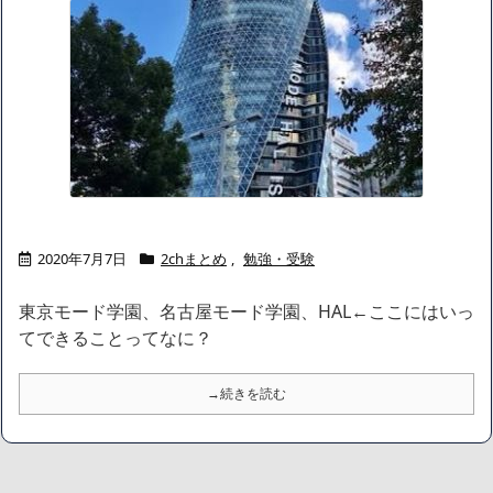
ャリアがすべて終わった」
【悲報】サウナブーム終了のお知らせ 5年で｢ととのう客｣4割減
「ワンピース」、あと5年で終わりたい宣言から5年が経過してし
まう・・・
【数学】なんだよこの漫画www【注意】
【画像】さくまあきら「桃鉄の赤マスは実際に行ってみてクソだ
った所です」
【愕然】ワイ「豚バラ220gカリッカリになるまで焼いて重さ調べ
たろww(2割3割減ったら御の字やろなあww)」→結
果・・・・・・・・・・・・・・・・・・・
【悲報】ジェネリック医薬品、4割が承認書と異なる製造だった
2020年7月7日
2chまとめ
,
勉強・受験
ことが発覚「衝撃的な数字だ」
【速報】楽天グループ、減損損失約160億円と約700億円の繰延税
東京モード学園、名古屋モード学園、HAL←ここにはいっ
金資産の取崩し
【悲報】読売新聞、「避難所の自販機が壊されて窃盗された」と
てできることってなに？
いうデマ記事をこっそり削除してしまう
SM風俗嬢ワイ、なんでも答えるが質問ある？
→続きを読む
Powered by livedoor 相互RSS
ブブ家のドタバタが、今日も愛おしい！
蓮舫氏「高市総理のBGM付き被災地訪問動画ありえません！」←