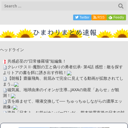
Twitter
RSS
Feedly
ヘッドライン
共感必至の“日常修羅場”短編集！
クレバテスⅡ-魔獣の王と偽りの勇者伝承- 第4話 感想：敵を探す
よりトアの書を餌に誘き出す作戦！
【朗報】齋藤飛鳥、前屈みで完全に見えてる動画が拡散されてし
まう…
磁気嵐、地球由来のイオンが主導…JAXAの衛星「あらせ」が観
測！
舌を絡ませて、唾液交換して── ちゅっちゅしながらの濃厚エッ
画像♪
海外「日本よ、お前がナンバーワンだ」 熊本地震直後の日本の対
応のスピードに世界が衝撃
広末涼子さん、正気に戻ってしまい絶望する・・・「アカン、キ