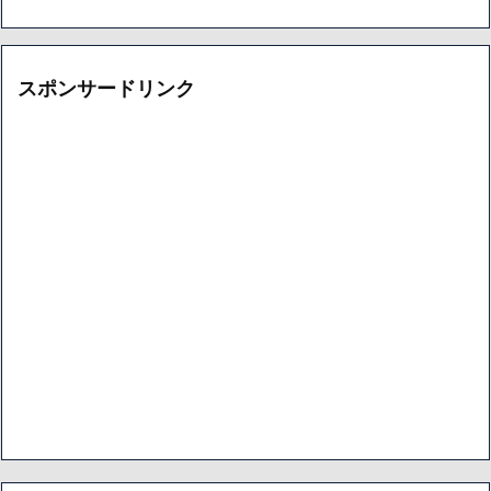
ハードオフに売っていた4万4000円のフィギュアがヤバすぎるｗ
ｗｗｗｗｗ「こんな高いの？ｗｗ」「逆に超安い」
【閲覧注意】俺が近くにいると機械が壊れるんだけどさ
私は6年間「子無し既婚女性」で人から様々なことを言われてき
スポンサードリンク
たけど子無しの原因は親の教えのせいかもしれません
Powered by livedoor 相互RSS