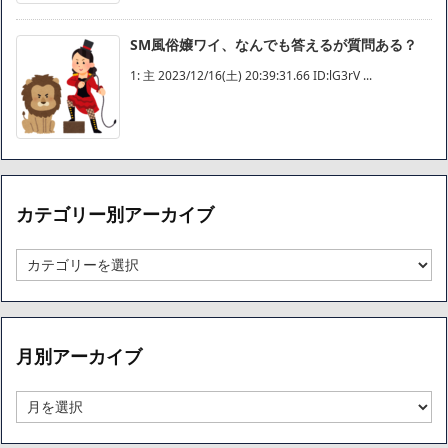
SM風俗嬢ワイ、なんでも答えるが質問ある？
1: 主 2023/12/16(土) 20:39:31.66 ID:lG3rV ...
カテゴリー別アーカイブ
カ
テ
ゴ
リ
ー
月別アーカイブ
別
ア
ー
月
カ
別
イ
ア