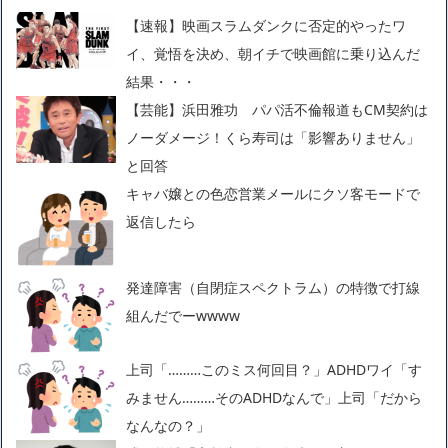
【速報】映画スラムダンクに否定的やったワ
イ、覚悟を決め、朝イチで映画館に乗り込んだ
結果・・・
【芸能】浜田雅功 パパ活不倫報道もCM契約は
ノーダメージ！くら寿司は「影響ありません」
と回答
キャバ嬢との色恋営業メールにクソ客モードで
返信したら
発達障害（自閉症スペクトラム）の特徴で打線
組んだでーwwww
上司「………このミス何回目？」ADHDワイ「す
みません………そのADHDなんで」上司「だから
なんなの？」