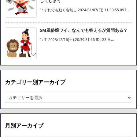
してしまう
1: それでも動く名無し 2024/01/07(日) 11:30:55.09 I ...
SM風俗嬢ワイ、なんでも答えるが質問ある？
1: 主 2023/12/16(土) 20:39:31.66 ID:lG3rV ...
カテゴリー別アーカイブ
カ
テ
ゴ
リ
ー
月別アーカイブ
別
ア