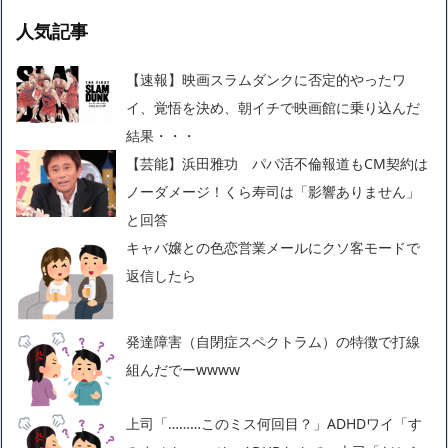
人気記事
【速報】映画スラムダンクに否定的やったワ
イ、覚悟を決め、朝イチで映画館に乗り込んだ
結果・・・
【芸能】浜田雅功 パパ活不倫報道もCM契約は
ノーダメージ！くら寿司は「影響ありません」
と回答
キャバ嬢との色恋営業メールにクソ客モードで
返信したら
発達障害（自閉症スペクトラム）の特徴で打線
組んだでーwwww
上司「………このミス何回目？」ADHDワイ「す