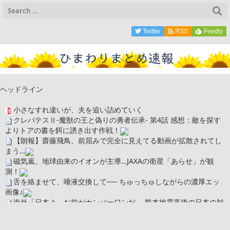
Twitter
RSS
Feedly
ヘッドライン
小さなすれ違いが、夫を追い詰めていく
クレバテスⅡ-魔獣の王と偽りの勇者伝承- 第4話 感想：敵を探す
よりトアの書を餌に誘き出す作戦！
【朗報】齋藤飛鳥、前屈みで完全に見えてる動画が拡散されてし
まう…
磁気嵐、地球由来のイオンが主導…JAXAの衛星「あらせ」が観
測！
舌を絡ませて、唾液交換して── ちゅっちゅしながらの濃厚エッ
画像♪
海外「日本よ、お前がナンバーワンだ」 熊本地震直後の日本の対
応のスピードに世界が衝撃
広末涼子さん、正気に戻ってしまい絶望する・・・「アカン、キ