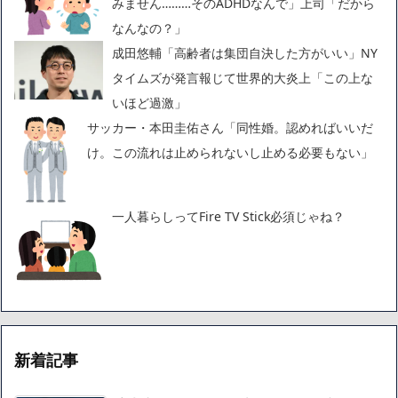
みません………そのADHDなんで」上司「だから
なんなの？」
成田悠輔「高齢者は集団自決した方がいい」NY
タイムズが発言報じて世界的大炎上「この上な
いほど過激」
サッカー・本田圭佑さん「同性婚。認めればいいだ
け。この流れは止められないし止める必要もない」
一人暮らしってFire TV Stick必須じゃね？
新着記事