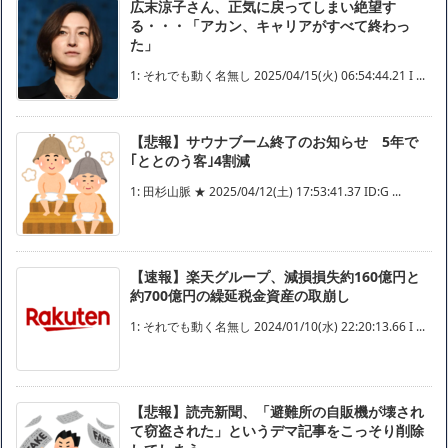
広末涼子さん、正気に戻ってしまい絶望す
る・・・「アカン、キャリアがすべて終わっ
た」
1: それでも動く名無し 2025/04/15(火) 06:54:44.21 I ...
【悲報】サウナブーム終了のお知らせ 5年で
｢ととのう客｣4割減
1: 田杉山脈 ★ 2025/04/12(土) 17:53:41.37 ID:G ...
【速報】楽天グループ、減損損失約160億円と
約700億円の繰延税金資産の取崩し
1: それでも動く名無し 2024/01/10(水) 22:20:13.66 I ...
【悲報】読売新聞、「避難所の自販機が壊され
て窃盗された」というデマ記事をこっそり削除