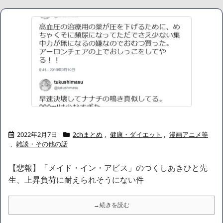
し”だった
NEW!
サッカーのシュート速度の世界ランキングがコチラwwwwww
NEW!
【画像】 北海道の1500万の中古物件、レベチｗｗｗｗｗｗｗｗ
ｗｗｗｗｗｗｗｗｗｗｗｗ
NEW!
【画像】24歳の人妻さん、露天風呂で撮られるｗｗｗｗｗｗｗｗ
ｗｗｗｗｗｗｗｗｗ
NEW!
【画像】このボケて、破壊力ありすぎてクッソワロタｗｗｗｗｗ
ｗｗｗｗ
【画像】どえらい乳のJSが発見される
【画像】身長155cm・体重36kg・ウエスト51cmのスレンダー美
少女がAVデビュ－ｗwwww
【画像】彼女「ねー、今日のデートこれで行っていー？」ﾊﾟｼｬ
2022年2月7日
2chまとめ
,
健康・ダイエット
,
漫画アニメ等
広末涼子さん、正気に戻ってしまい絶望する・・・「アカン、キ
,
雑談・その他の話
ャリアがすべて終わった」
【配信者】「金バエ」のSNS更新が1週間途絶え、様々な憶測が
【悲報】「メイド・イン・アビス」のつくしあきひと先
飛び交う。1週間ぶりの投稿でも一人称が「ボキ」ではなく「俺」と
なっており、本人ではないとの憶測が広がる
生、上昇負荷に耐えられそうにない件
かつてはSONYのパソコンだった「VAIO」家電量販店のノジマに
買収されてしまう
→続きを読む
ハードオフに売っていた4万4000円のフィギュアがヤバすぎるｗ
ｗｗｗｗｗ「こんな高いの？ｗｗ」「逆に超安い」