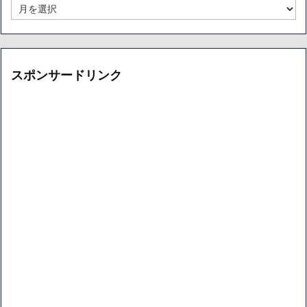
ー
月
カ
別
イ
ア
ブ
ー
カ
イ
スポンサードリンク
ブ