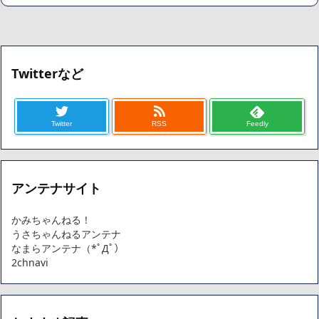
【閲覧注意】俺が近くにいると機械が壊れるんだけどさ
私は6年間「子無し既婚女性」で人から様々なことを言われてき
たけど子無しの原因は親の教えのせいかもしれません
Powered by livedoor 相互RSS
Twitterなど
Twitter
RSS
Feedly
アンテナサイト
かみちゃんねる！
うさちゃんねるアンテナ
なまらアンテナ（*ﾟДﾟ）
2chnavi