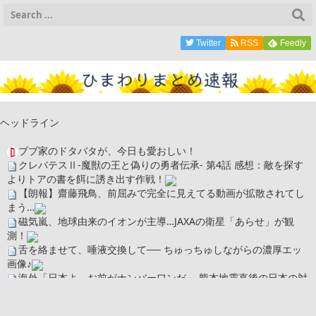
Twitter
RSS
Feedly
ヘッドライン
ブブ家のドタバタが、今日も愛おしい！
クレバテスⅡ-魔獣の王と偽りの勇者伝承- 第4話 感想：敵を探す
よりトアの書を餌に誘き出す作戦！
【朗報】齋藤飛鳥、前屈みで完全に見えてる動画が拡散されてし
まう…
磁気嵐、地球由来のイオンが主導…JAXAの衛星「あらせ」が観
測！
舌を絡ませて、唾液交換して── ちゅっちゅしながらの濃厚エッ
画像♪
海外「日本よ、お前がナンバーワンだ」 熊本地震直後の日本の対
応のスピードに世界が衝撃
広末涼子さん、正気に戻ってしまい絶望する・・・「アカン、キ