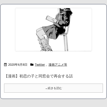
慌てて弟を連れて外へでる娘。不思議に思ってたらその衝撃の理由
が判明…！！！！
NEW!
弟は元嫁のウワキが原因で離婚した。親権は泥沼の戦いの末弟が
取り、慰謝料養育費も一括でもらった。離婚後1年ぐらいには新しい
彼女が出来たと家に連れてき紹介してく
NEW!
【悲報】 取引先専務「Aを20個注文する」 ぼく「いつも1～2個
しか使わないけど本当に20であってる？」 取専「あってる」→結果
『こう』なったんだが...
NEW!
【画像】北朝鮮のビアガール、エッッッッッッッッッッッッッッ
ッッッ！
NEW!
【悲報】令和最新の浴衣、痴女呼ばわりされる
NEW!
日本韓国台湾「少子化です」←わかる 中国北朝鮮「少子化で
す」←強権国家でも止められないのかよ
NEW!
2020年6月8日
Twitter
,
漫画アニメ等
【画像】身長155cm・体重36kg・ウエスト51cmのスレンダー美
少女がAVデビュ－ｗwwww
【漫画】初恋の子と同窓会で再会する話
【画像】彼女「ねー、今日のデートこれで行っていー？」ﾊﾟｼｬ
広末涼子さん、正気に戻ってしまい絶望する・・・「アカン、キ
ャリアがすべて終わった」
→続きを読む
【配信者】「金バエ」のSNS更新が1週間途絶え、様々な憶測が
飛び交う。1週間ぶりの投稿でも一人称が「ボキ」ではなく「俺」と
なっており、本人ではないとの憶測が広がる
かつてはSONYのパソコンだった「VAIO」家電量販店のノジマに