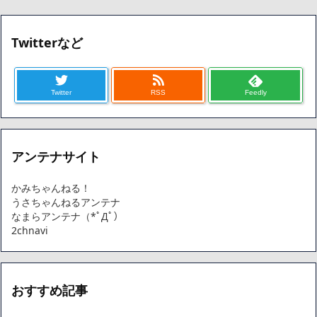
買収されてしまう
ハードオフに売っていた4万4000円のフィギュアがヤバすぎるｗ
ｗｗｗｗｗ「こんな高いの？ｗｗ」「逆に超安い」
Twitterなど
【閲覧注意】俺が近くにいると機械が壊れるんだけどさ
私は6年間「子無し既婚女性」で人から様々なことを言われてき
たけど子無しの原因は親の教えのせいかもしれません
Twitter
RSS
Feedly
Powered by livedoor 相互RSS
アンテナサイト
かみちゃんねる！
うさちゃんねるアンテナ
なまらアンテナ（*ﾟДﾟ）
2chnavi
おすすめ記事