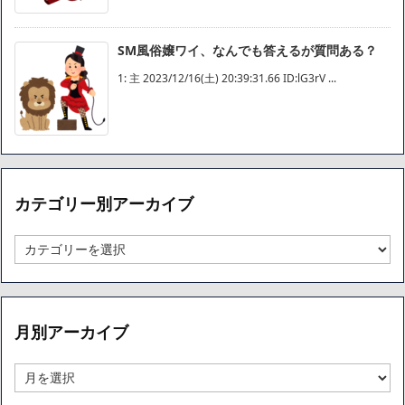
SM風俗嬢ワイ、なんでも答えるが質問ある？
1: 主 2023/12/16(土) 20:39:31.66 ID:lG3rV ...
カテゴリー別アーカイブ
カ
テ
ゴ
リ
ー
月別アーカイブ
別
ア
ー
月
カ
別