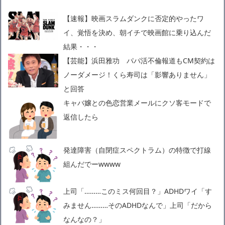
【速報】映画スラムダンクに否定的やったワ
イ、覚悟を決め、朝イチで映画館に乗り込んだ
結果・・・
【芸能】浜田雅功 パパ活不倫報道もCM契約は
ノーダメージ！くら寿司は「影響ありません」
と回答
キャバ嬢との色恋営業メールにクソ客モードで
返信したら
発達障害（自閉症スペクトラム）の特徴で打線
組んだでーwwww
上司「………このミス何回目？」ADHDワイ「す
みません………そのADHDなんで」上司「だから
なんなの？」