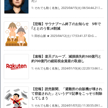
た」
1: それでも動く名無し 2025/04/15(火) 06:54:44.21 I ...
【悲報】サウナブーム終了のお知らせ 5年で
｢ととのう客｣4割減
1: 田杉山脈 ★ 2025/04/12(土) 17:53:41.37 ID:G ...
【速報】楽天グループ、減損損失約160億円と
約700億円の繰延税金資産の取崩し
1: それでも動く名無し 2024/01/10(水) 22:20:13.66 I ...
【悲報】読売新聞、「避難所の自販機が壊され
て窃盗された」というデマ記事をこっそり削除
してしまう
1: それでも動く名無し 2024/01/07(日) 11:30:55.09 I ...