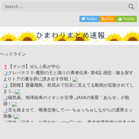
Twitter
RSS
Feedly
ヘッドライン
【マンガ】ぜんぶ私が中心
クレバテスⅡ-魔獣の王と偽りの勇者伝承- 第4話 感想：敵を探す
よりトアの書を餌に誘き出す作戦！
【朗報】齋藤飛鳥、前屈みで完全に見えてる動画が拡散されてし
まう…
磁気嵐、地球由来のイオンが主導…JAXAの衛星「あらせ」が観
測！
舌を絡ませて、唾液交換して── ちゅっちゅしながらの濃厚エッ
画像♪
海外「日本よ、お前がナンバーワンだ」 熊本地震直後の日本の対
応のスピードに世界が衝撃
広末涼子さん、正気に戻ってしまい絶望する・・・「アカン、キ