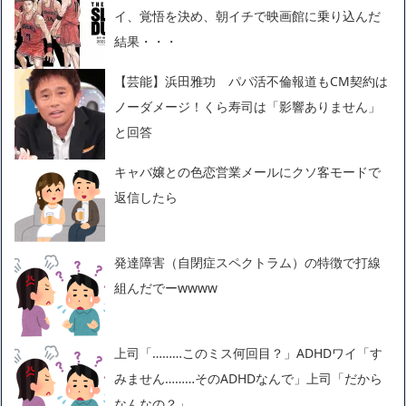
イ、覚悟を決め、朝イチで映画館に乗り込んだ
結果・・・
【芸能】浜田雅功 パパ活不倫報道もCM契約は
ノーダメージ！くら寿司は「影響ありません」
と回答
キャバ嬢との色恋営業メールにクソ客モードで
返信したら
発達障害（自閉症スペクトラム）の特徴で打線
組んだでーwwww
上司「………このミス何回目？」ADHDワイ「す
みません………そのADHDなんで」上司「だから
なんなの？」