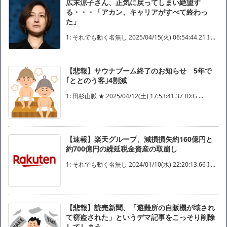
広末涼子さん、正気に戻ってしまい絶望す
る・・・「アカン、キャリアがすべて終わっ
た」
1: それでも動く名無し 2025/04/15(火) 06:54:44.21 I ...
【悲報】サウナブーム終了のお知らせ 5年で
｢ととのう客｣4割減
1: 田杉山脈 ★ 2025/04/12(土) 17:53:41.37 ID:G ...
【速報】楽天グループ、減損損失約160億円と
約700億円の繰延税金資産の取崩し
1: それでも動く名無し 2024/01/10(水) 22:20:13.66 I ...
【悲報】読売新聞、「避難所の自販機が壊され
て窃盗された」というデマ記事をこっそり削除
してしまう