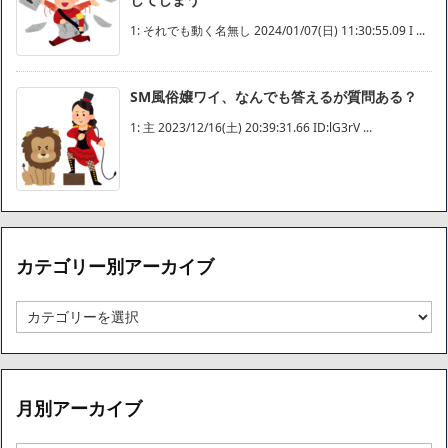
1: それでも動く名無し 2024/01/07(日) 11:30:55.09 I ...
SM風俗嬢ワイ、なんでも答えるが質問ある？
1: 主 2023/12/16(土) 20:39:31.66 ID:lG3rV ...
カテゴリー別アーカイブ
カ
テ
ゴ
リ
ー
月別アーカイブ
別
ア