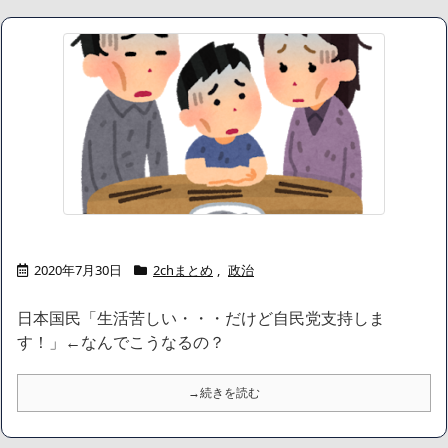
ボケて史上最強の作品 【画像】ボケて史上最強の作品、ついに決
まるｗｗｗｗｗｗｗｗ
NEW!
【画像】 ワイ「アルファードいいなあ。買いに行くか」店員「ほ
いっ見積もりな！」ワイ「金額おかしくね？」←お前らもそう思う
よな？？？？？
NEW!
【画像】 「キム兄」こと芸人・木村祐一さん（63歳）、最新の松
本人志さんとのツーショットが完全に別人だとネット騒然！ 「マジ
で誰かわからん」...
NEW!
【悲報】週刊少年ジャンプ、史上初の100万部割れ 全盛期653万
部から98万部に…紙の雑誌「100万部超え」が消滅
NEW!
【画像】甲子園開幕試合、仙台育英の女子マネージャーが美人す
ぎると話題に
NEW!
【画像】身長155cm・体重36kg・ウエスト51cmのスレンダー美
2020年7月30日
2chまとめ
,
政治
少女がAVデビュ－ｗwwww
【画像】彼女「ねー、今日のデートこれで行っていー？」ﾊﾟｼｬ
日本国民「生活苦しい・・・だけど自民党支持しま
広末涼子さん、正気に戻ってしまい絶望する・・・「アカン、キ
ャリアがすべて終わった」
す！」←なんでこうなるの？
【配信者】「金バエ」のSNS更新が1週間途絶え、様々な憶測が
飛び交う。1週間ぶりの投稿でも一人称が「ボキ」ではなく「俺」と
→続きを読む
なっており、本人ではないとの憶測が広がる
かつてはSONYのパソコンだった「VAIO」家電量販店のノジマに
買収されてしまう