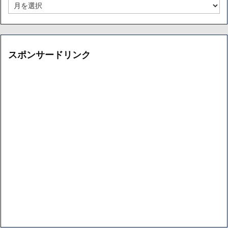
ー
月
カ
別
イ
ア
ブ
ー
カ
イ
スポンサードリンク
ブ