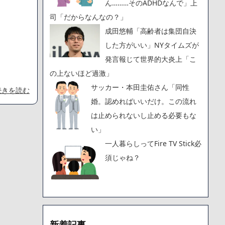
ん………そのADHDなんで」上
司「だからなんなの？」
成田悠輔「高齢者は集団自決
した方がいい」NYタイムズが
発言報じて世界的大炎上「こ
の上ないほど過激」
サッカー・本田圭佑さん「同性
続きを読む
婚。認めればいいだけ。この流れ
は止められないし止める必要もな
い」
一人暮らしってFire TV Stick必
須じゃね？
新着記事