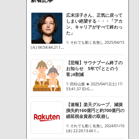
広末涼子さん、正気に戻って
しまい絶望する・・・「アカ
ン、キャリアがすべて終わっ
た」
1: それでも動く名無し 2025/04/15
(火) 06:54:44.21 I ...
【悲報】サウナブーム終了の
お知らせ 5年で｢ととのう
客｣4割減
1: 田杉山脈 ★ 2025/04/12(土) 17:
53:41.37 ID:G ...
【速報】楽天グループ、減損
損失約160億円と約700億円の
繰延税金資産の取崩し
1: それでも動く名無し 2024/01/10
(水) 22:20:13.66 I ...