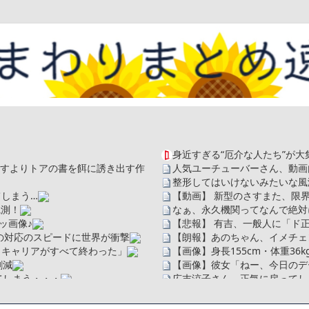
身近すぎる“厄介な人たち”が大
を探すよりトアの書を餌に誘き出す作
人気ユーチューバーさん、動画
整形してはいけないみたいな風
しまう…
【動画】 新型のさすまた、限
観測！
なぁ、永久機関ってなんで絶対
ッ画像♪
【悲報】 有吉、一般人に「ド
の対応のスピードに世界が衝撃
【朗報】あのちゃん、イメチェ
、キャリアがすべて終わった」
【画像】身長155cm・体重36
割減
【画像】彼女「ねー、今日のデー
てしまう・・・
広末涼子さん、正気に戻ってし
【配信者】「金バエ」のSNS
ソだった所です」
一人称が「ボキ」ではなく「俺」