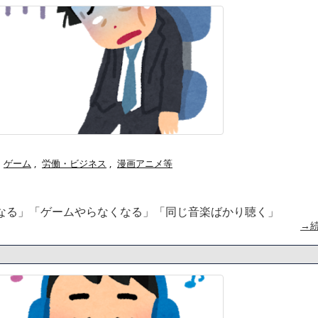
べたろww(2割3割減ったら御の
かつてはSONYのパソコンだっ
・
ハードオフに売っていた4万4
たことが発覚「衝撃的な数字だ」
ｗ」「逆に超安い」
【閲覧注意】俺が近くにいると
繰延税金資産の取崩し
私は6年間「子無し既婚女性」
」というデマ記事をこっそり削除し
のせいかもしれません
Powered by livedoor 相互RSS
ゲーム
,
労働・ビジネス
,
漫画アニメ等
なる」「ゲームやらなくなる」「同じ音楽ばかり聴く」
→