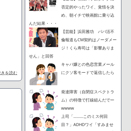
否定的やったワイ、覚悟を決
め、朝イチで映画館に乗り込
んだ結果・・・
【芸能】浜田雅功 パパ活不
倫報道もCM契約はノーダメー
ジ！くら寿司は「影響ありま
せん」と回答
キャバ嬢との色恋営業メール
にクソ客モードで返信したら
続きを読む
発達障害（自閉症スペクトラ
ム）の特徴で打線組んだでー
wwww
上司「………このミス何回
目？」ADHDワイ「すみませ