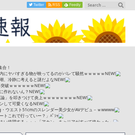
Twitter
RSS
Feedly
集合！
内にヤバすぎる物が映ってるのがバレて騒然ｗｗｗｗｗ
NEW!
潮、冷静に考えると謎だよな
NEW!
界突破ｗｗｗｗｗｗ
NEW!
に作れないん？
NEW!
正論」を叩きつけて炎上ｗｗｗｗｗｗｗｗ
NEW!
ンして可愛くなる
NEW!
kg・ウエスト51cmのスレンダー美少女がAVデビュ－ｗwwww
トこれで行っていー？」ﾊﾟｼｬ
まい絶望する・・・「アカン、キャリアがすべて終わった」
更新が1週間途絶え、様々な憶測が飛び交う。1週間ぶりの投稿でも
となっており、本人ではないとの憶測が広がる