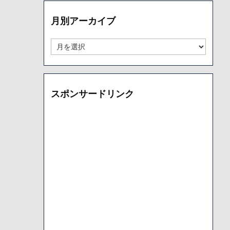
リ
ー
月別アーカイブ
別
ア
ー
月
カ
別
イ
ア
ブ
ー
カ
スポンサードリンク
イ
ブ