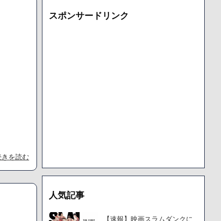
た「VAIO」家電量販店のノジマに買収されてしまう
スポンサードリンク
000円のフィギュアがヤバすぎるｗｗｗｗｗｗ「こんな高いの？ｗ
機械が壊れるんだけどさ
で人から様々なことを言われてきたけど子無しの原因は親の教え
続きを読む
人気記事
【速報】映画スラムダンクに