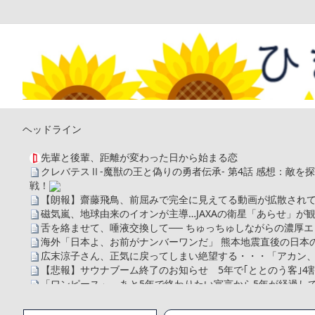
ヘッドライン
先輩と後輩、距離が変わった日から始まる恋
クレバテスⅡ-魔獣の王と偽りの勇者伝承- 第4話 感想：敵
戦！
【朗報】齋藤飛鳥、前屈みで完全に見えてる動画が拡散されて
磁気嵐、地球由来のイオンが主導…JAXAの衛星「あらせ」が
舌を絡ませて、唾液交換して── ちゅっちゅしながらの濃厚エ
海外「日本よ、お前がナンバーワンだ」 熊本地震直後の日本
広末涼子さん、正気に戻ってしまい絶望する・・・「アカン
【悲報】サウナブーム終了のお知らせ 5年で｢ととのう客｣4
「ワンピース」、あと5年で終わりたい宣言から5年が経過し
【数学】なんだよこの漫画www【注意】
【画像】さくまあきら「桃鉄の赤マスは実際に行ってみてク