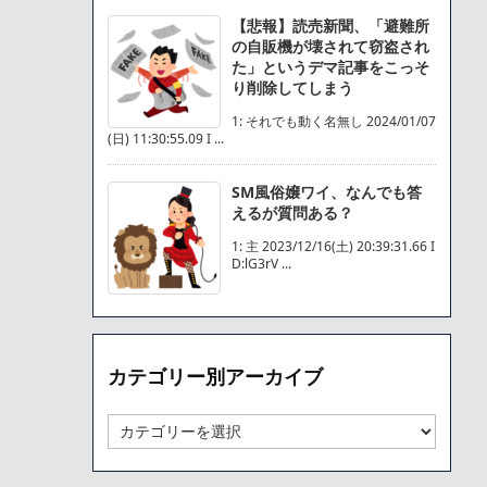
【悲報】読売新聞、「避難所
の自販機が壊されて窃盗され
た」というデマ記事をこっそ
り削除してしまう
1: それでも動く名無し 2024/01/07
(日) 11:30:55.09 I ...
SM風俗嬢ワイ、なんでも答
えるが質問ある？
1: 主 2023/12/16(土) 20:39:31.66 I
D:lG3rV ...
カテゴリー別アーカイブ
カ
テ
ゴ