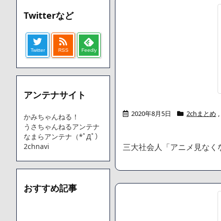
【愕然】ワイ「豚バラ220gカリッカリになるまで焼いて重さ調
Twitterなど
字やろなあww)」→結果・・・・・・・・・・・・・・・・・・
【悲報】ジェネリック医薬品、4割が承認書と異なる製造だっ
【速報】楽天グループ、減損損失約160億円と約700億円の
Twitter
RSS
Feedly
【悲報】読売新聞、「避難所の自販機が壊されて窃盗された
てしまう
SM風俗嬢ワイ、なんでも答えるが質問ある？
アンテナサイト
Powered by livedoor 相互RSS
2020年8月5日
2chまとめ
,
かみちゃんねる！
うさちゃんねるアンテナ
なまらアンテナ（*ﾟДﾟ）
2chnavi
三大社会人「アニメ見なく
おすすめ記事