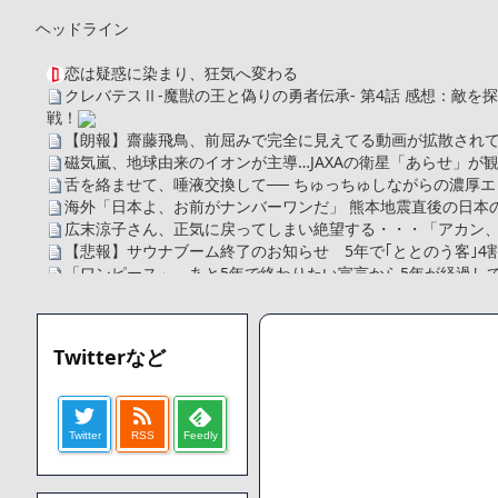
ヘッドライン
恋は疑惑に染まり、狂気へ変わる
クレバテスⅡ-魔獣の王と偽りの勇者伝承- 第4話 感想：敵
戦！
【朗報】齋藤飛鳥、前屈みで完全に見えてる動画が拡散されて
磁気嵐、地球由来のイオンが主導…JAXAの衛星「あらせ」が
舌を絡ませて、唾液交換して── ちゅっちゅしながらの濃厚エ
海外「日本よ、お前がナンバーワンだ」 熊本地震直後の日本
広末涼子さん、正気に戻ってしまい絶望する・・・「アカン
【悲報】サウナブーム終了のお知らせ 5年で｢ととのう客｣4
「ワンピース」、あと5年で終わりたい宣言から5年が経過し
【数学】なんだよこの漫画www【注意】
【画像】さくまあきら「桃鉄の赤マスは実際に行ってみてク
【愕然】ワイ「豚バラ220gカリッカリになるまで焼いて重さ調
Twitterなど
字やろなあww)」→結果・・・・・・・・・・・・・・・・・・
【悲報】ジェネリック医薬品、4割が承認書と異なる製造だっ
【速報】楽天グループ、減損損失約160億円と約700億円の
Twitter
RSS
Feedly
【悲報】読売新聞、「避難所の自販機が壊されて窃盗された
てしまう
SM風俗嬢ワイ、なんでも答えるが質問ある？