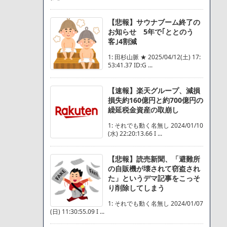
【悲報】サウナブーム終了の
お知らせ 5年で｢ととのう
客｣4割減
1: 田杉山脈 ★ 2025/04/12(土) 17:
53:41.37 ID:G ...
【速報】楽天グループ、減損
損失約160億円と約700億円の
繰延税金資産の取崩し
1: それでも動く名無し 2024/01/10
(水) 22:20:13.66 I ...
【悲報】読売新聞、「避難所
の自販機が壊されて窃盗され
た」というデマ記事をこっそ
り削除してしまう
1: それでも動く名無し 2024/01/07
(日) 11:30:55.09 I ...