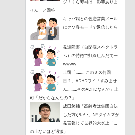
ジ！くら寿司は「影響ありま
せん」と回答
キャバ嬢との色恋営業メール
にクソ客モードで返信したら
発達障害（自閉症スペクトラ
ム）の特徴で打線組んだでー
wwww
上司「………このミス何回
目？」ADHDワイ「すみませ
ん………そのADHDなんで」上
司「だからなんなの？」
成田悠輔「高齢者は集団自決
した方がいい」NYタイムズが
発言報じて世界的大炎上「こ
の上ないほど過激」