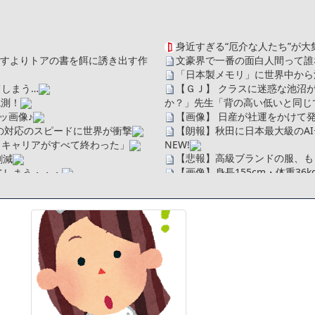
身近すぎる“厄介な人たち”が大
を探すよりトアの書を餌に誘き出す作
文豪界で一番の面白人間って誰
「日本製メモリ」に世界中から
しまう…
【ＧＪ】 クラスに迷惑な池沼
観測！
か？」先生「背の高い低いと同じで
ッ画像♪
【画像】 日産が社運をかけて発
の対応のスピードに世界が衝撃
【朗報】秋田に日本最大級のA
、キャリアがすべて終わった」
NEW!
【悲報】高級ブランドの服、も
割減
【画像】身長155cm・体重36
てしまう・・・
【画像】彼女「ねー、今日のデー
広末涼子さん、正気に戻ってし
ソだった所です」
【配信者】「金バエ」のSNS
べたろww(2割3割減ったら御の
一人称が「ボキ」ではなく「俺」
・
かつてはSONYのパソコンだっ
たことが発覚「衝撃的な数字だ」
ハードオフに売っていた4万4
繰延税金資産の取崩し
ｗ」「逆に超安い」
」というデマ記事をこっそり削除し
【閲覧注意】俺が近くにいると
私は6年間「子無し既婚女性」
のせいかもしれません