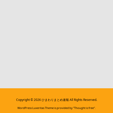
Copyright ©
2026
ひまわりまとめ速報
All Rights Reserved.
WordPress Luxeritas Theme is provided by "
Thought is free
".