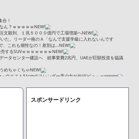
集合！
なん？ｗｗｗｗｗ
NEW!
注文殺到、１兆５０００億円で工場増築へ
NEW!
がいた。リーダー格のＡ「なんで支援学級に入れないんです
、これも個性なの！差別は...
NEW!
売するSUVｗｗｗｗｗｗｗ
NEW!
Iデータセンター建設へ 総事業費2兆円、UAEが巨額投資を協議
うめちゃくちゃ
NEW!
kg・ウエスト51cmのスレンダー美少女がAVデビュ－ｗwwww
トこれで行っていー？」ﾊﾟｼｬ
まい絶望する・・・「アカン、キャリアがすべて終わった」
更新が1週間途絶え、様々な憶測が飛び交う。1週間ぶりの投稿でも
スポンサードリンク
となっており、本人ではないとの憶測が広がる
た「VAIO」家電量販店のノジマに買収されてしまう
000円のフィギュアがヤバすぎるｗｗｗｗｗｗ「こんな高いの？ｗ
機械が壊れるんだけどさ
で人から様々なことを言われてきたけど子無しの原因は親の教え