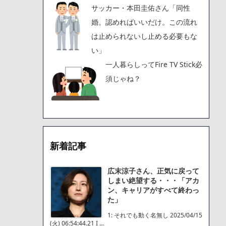
サッカー・本田圭佑さん「同性
婚。認めればいいだけ。この流れ
は止められないし止める必要もな
い」
一人暮らしってFire TV Stick必
須じゃね？
新着記事
広末涼子さん、正気に戻って
しまい絶望する・・・「アカ
ン、キャリアがすべて終わっ
た」
1: それでも動く名無し 2025/04/15
(火) 06:54:44.21 I ...