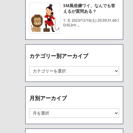
SM風俗嬢ワイ、なんでも答
えるが質問ある？
1: 主 2023/12/16(土) 20:39:31.66 I
D:lG3rV ...
カテゴリー別アーカイブ
カ
テ
ゴ
リ
ー
月別アーカイブ
別
ア
ー
月
カ
別
イ
ア
ブ
ー