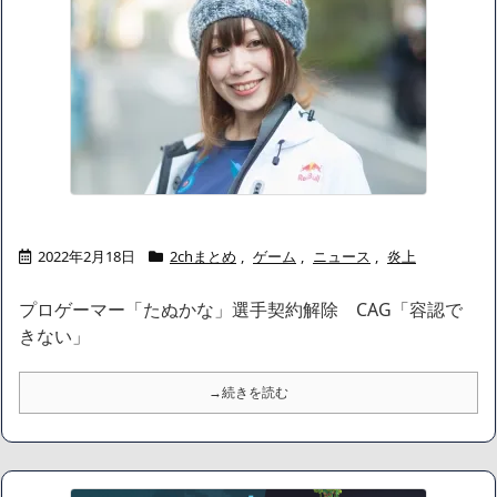
かつてはSONYのパソコンだった「VAIO」家電量販店のノジマに
買収されてしまう
ハードオフに売っていた4万4000円のフィギュアがヤバすぎるｗ
ｗｗｗｗｗ「こんな高いの？ｗｗ」「逆に超安い」
【閲覧注意】俺が近くにいると機械が壊れるんだけどさ
私は6年間「子無し既婚女性」で人から様々なことを言われてき
たけど子無しの原因は親の教えのせいかもしれません
Powered by livedoor 相互RSS
2022年2月18日
2chまとめ
,
ゲーム
,
ニュース
,
炎上
プロゲーマー「たぬかな」選手契約解除 CAG「容認で
きない」
→続きを読む