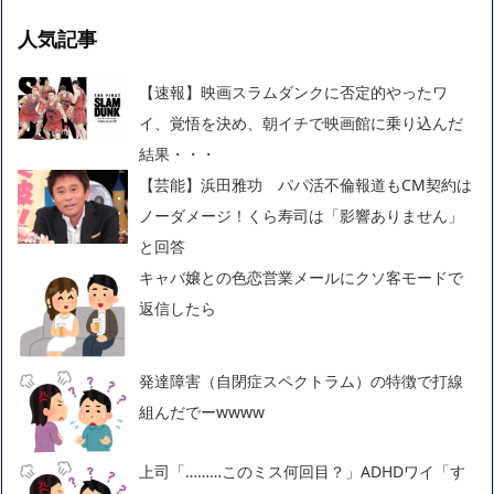
人気記事
【速報】映画スラムダンクに否定的やったワ
イ、覚悟を決め、朝イチで映画館に乗り込んだ
結果・・・
【芸能】浜田雅功 パパ活不倫報道もCM契約は
ノーダメージ！くら寿司は「影響ありません」
と回答
キャバ嬢との色恋営業メールにクソ客モードで
返信したら
発達障害（自閉症スペクトラム）の特徴で打線
組んだでーwwww
上司「………このミス何回目？」ADHDワイ「す