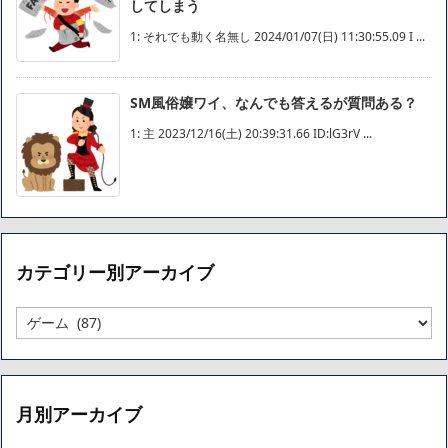
してしまう
1: それでも動く名無し 2024/01/07(日) 11:30:55.09 I ...
SM風俗嬢ワイ、なんでも答えるが質問ある？
1: 主 2023/12/16(土) 20:39:31.66 ID:lG3rV ...
カテゴリー別アーカイブ
カ
テ
ゴ
リ
ー
月別アーカイブ
別
ア