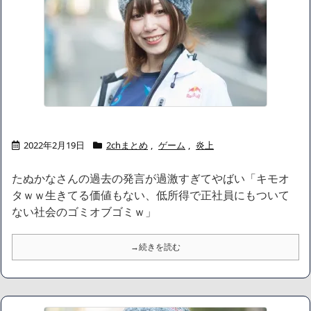
われ、当事者から具体的な苦痛が訴えられている。文化芸術は人を
傷つけてもよい。ただし、傷つけ方がある」
NEW!
熊本県内で◯◯者が現れまくり、通報頻発！災害支援にも悪影響
が及んでしまう…
NEW!
【悲報】 玉川徹さん、警官の発泡での包丁男死亡に「絶対に死刑
にならない罪なのに警察が死刑にした！」 → 元警官のマジレスがコ
チラ → ………
NEW!
【人工障がい者】 甥(28)「両親が亡くなったんで僕のこと引き取
ってほしいんですけど！」なんでいい年したヒキニートを引き取ら
なきゃいけないんだ...
NEW!
2022年2月19日
2chまとめ
,
ゲーム
,
炎上
ジャンポケ斉藤「同意があったんです。本当です。信じて下さ
い」 ←何でこの主張が通らないの？
NEW!
たぬかなさんの過去の発言が過激すぎてやばい「キモオ
【動画】昔のドラマのレ●プシーン、リアルすぎて今見ると完全
にアウト
NEW!
タｗｗ生きてる価値もない、低所得で正社員にもついて
【画像】身長155cm・体重36kg・ウエスト51cmのスレンダー美
ない社会のゴミオブゴミｗ」
少女がAVデビュ－ｗwwww
【画像】彼女「ねー、今日のデートこれで行っていー？」ﾊﾟｼｬ
→続きを読む
広末涼子さん、正気に戻ってしまい絶望する・・・「アカン、キ
ャリアがすべて終わった」
【配信者】「金バエ」のSNS更新が1週間途絶え、様々な憶測が
飛び交う。1週間ぶりの投稿でも一人称が「ボキ」ではなく「俺」と
なっており、本人ではないとの憶測が広がる