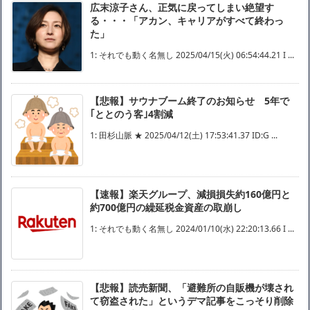
広末涼子さん、正気に戻ってしまい絶望す
る・・・「アカン、キャリアがすべて終わっ
た」
1: それでも動く名無し 2025/04/15(火) 06:54:44.21 I ...
【悲報】サウナブーム終了のお知らせ 5年で
｢ととのう客｣4割減
1: 田杉山脈 ★ 2025/04/12(土) 17:53:41.37 ID:G ...
【速報】楽天グループ、減損損失約160億円と
約700億円の繰延税金資産の取崩し
1: それでも動く名無し 2024/01/10(水) 22:20:13.66 I ...
【悲報】読売新聞、「避難所の自販機が壊され
て窃盗された」というデマ記事をこっそり削除