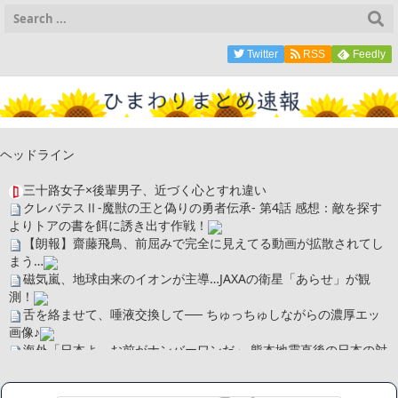
Twitter
RSS
Feedly
ヘッドライン
三十路女子×後輩男子、近づく心とすれ違い
クレバテスⅡ-魔獣の王と偽りの勇者伝承- 第4話 感想：敵を探す
よりトアの書を餌に誘き出す作戦！
【朗報】齋藤飛鳥、前屈みで完全に見えてる動画が拡散されてし
まう…
磁気嵐、地球由来のイオンが主導…JAXAの衛星「あらせ」が観
測！
舌を絡ませて、唾液交換して── ちゅっちゅしながらの濃厚エッ
画像♪
海外「日本よ、お前がナンバーワンだ」 熊本地震直後の日本の対
応のスピードに世界が衝撃
広末涼子さん、正気に戻ってしまい絶望する・・・「アカン、キ