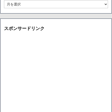
ー
月
カ
別
イ
ア
ブ
ー
カ
イ
スポンサードリンク
ブ