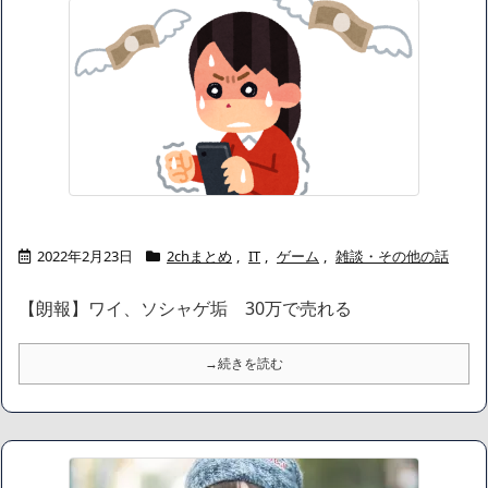
ャリアがすべて終わった」
【悲報】サウナブーム終了のお知らせ 5年で｢ととのう客｣4割減
「ワンピース」、あと5年で終わりたい宣言から5年が経過してし
まう・・・
【数学】なんだよこの漫画www【注意】
【画像】さくまあきら「桃鉄の赤マスは実際に行ってみてクソだ
った所です」
【愕然】ワイ「豚バラ220gカリッカリになるまで焼いて重さ調べ
たろww(2割3割減ったら御の字やろなあww)」→結
果・・・・・・・・・・・・・・・・・・・
【悲報】ジェネリック医薬品、4割が承認書と異なる製造だった
2022年2月23日
2chまとめ
,
IT
,
ゲーム
,
雑談・その他の話
ことが発覚「衝撃的な数字だ」
【速報】楽天グループ、減損損失約160億円と約700億円の繰延税
【朗報】ワイ、ソシャゲ垢 30万で売れる
金資産の取崩し
【悲報】読売新聞、「避難所の自販機が壊されて窃盗された」と
いうデマ記事をこっそり削除してしまう
→続きを読む
SM風俗嬢ワイ、なんでも答えるが質問ある？
Powered by livedoor 相互RSS
先輩と後輩、距離が変わった日から始まる恋
近畿大学准教授、苦言「みいちゃん呼びが揶揄する言葉として使