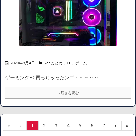
2020年8月4日
2chまとめ
,
IT
,
ゲーム
ゲーミングPC買っちゃったンゴ～～～～～
→続きを読む
«
‹
1
2
3
4
5
6
7
›
»