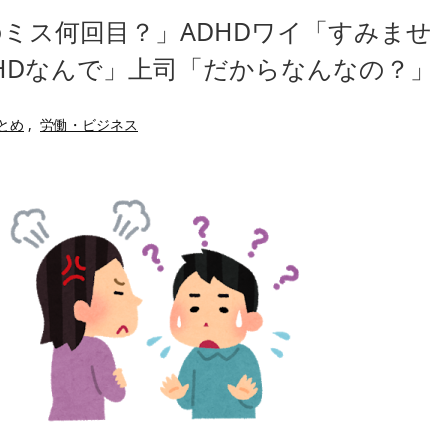
べたろww(2割3割減ったら御の
一人称が「ボキ」ではなく「俺」
のミス何回目？」ADHDワイ「すみませ
・
かつてはSONYのパソコンだっ
たことが発覚「衝撃的な数字だ」
ハードオフに売っていた4万4
DHDなんで」上司「だからなんなの？」
ｗ」「逆に超安い」
繰延税金資産の取崩し
【閲覧注意】俺が近くにいると
」というデマ記事をこっそり削除し
私は6年間「子無し既婚女性」
まとめ
,
労働・ビジネス
のせいかもしれません
Powered by livedoor 相互RSS