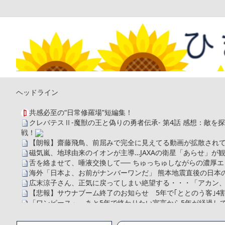
ヘッドライン
共感必至の“日常修羅場”短編集！
クレバテスⅡ-魔獣の王と偽りの勇者伝承- 第4話 感想：敵
戦！
【朗報】齋藤飛鳥、前屈みで完全に見えてる動画が拡散されて
磁気嵐、地球由来のイオンが主導…JAXAの衛星「あらせ」が
舌を絡ませて、唾液交換して── ちゅっちゅしながらの濃厚エ
海外「日本よ、お前がナンバーワンだ」 熊本地震直後の日本
広末涼子さん、正気に戻ってしまい絶望する・・・「アカン
【悲報】サウナブーム終了のお知らせ 5年で｢ととのう客｣4
「ワンピース」、あと5年で終わりたい宣言から5年が経過し
【数学】なんだよこの漫画www【注意】
【画像】さくまあきら「桃鉄の赤マスは実際に行ってみてク