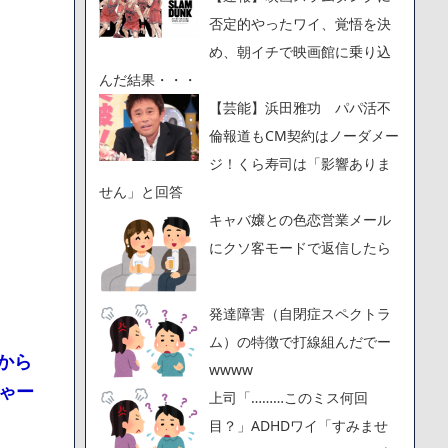
否定的やったワイ、覚悟を決
め、朝イチで映画館に乗り込
んだ結果・・・
【芸能】浜田雅功 パパ活不
倫報道もCM契約はノーダメー
ジ！くら寿司は「影響ありま
せん」と回答
キャバ嬢との色恋営業メール
にクソ客モードで返信したら
発達障害（自閉症スペクトラ
ム）の特徴で打線組んだでー
から
wwww
ゃー
上司「………このミス何回
目？」ADHDワイ「すみませ