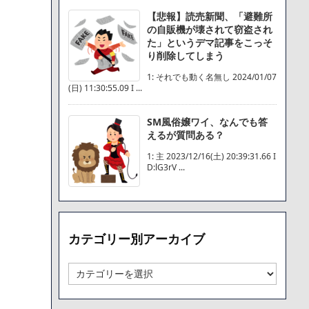
【悲報】読売新聞、「避難所
の自販機が壊されて窃盗され
た」というデマ記事をこっそ
り削除してしまう
1: それでも動く名無し 2024/01/07
(日) 11:30:55.09 I ...
SM風俗嬢ワイ、なんでも答
えるが質問ある？
1: 主 2023/12/16(土) 20:39:31.66 I
D:lG3rV ...
カテゴリー別アーカイブ
カ
テ
ゴ