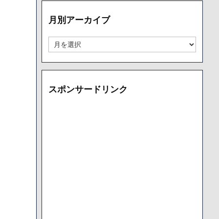
リ
ー
月別アーカイブ
別
ア
ー
月
カ
別
イ
ア
ブ
ー
カ
スポンサードリンク
イ
ブ