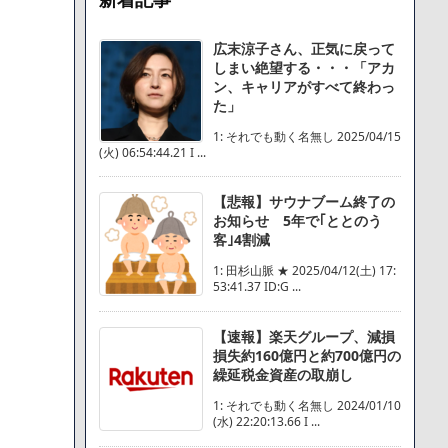
広末涼子さん、正気に戻って
しまい絶望する・・・「アカ
ン、キャリアがすべて終わっ
た」
1: それでも動く名無し 2025/04/15
(火) 06:54:44.21 I ...
【悲報】サウナブーム終了の
お知らせ 5年で｢ととのう
客｣4割減
1: 田杉山脈 ★ 2025/04/12(土) 17:
53:41.37 ID:G ...
【速報】楽天グループ、減損
損失約160億円と約700億円の
繰延税金資産の取崩し
1: それでも動く名無し 2024/01/10
(水) 22:20:13.66 I ...