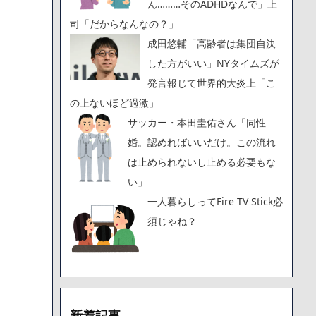
ん………そのADHDなんで」上
司「だからなんなの？」
成田悠輔「高齢者は集団自決
した方がいい」NYタイムズが
発言報じて世界的大炎上「こ
の上ないほど過激」
サッカー・本田圭佑さん「同性
婚。認めればいいだけ。この流れ
は止められないし止める必要もな
い」
一人暮らしってFire TV Stick必
須じゃね？
新着記事