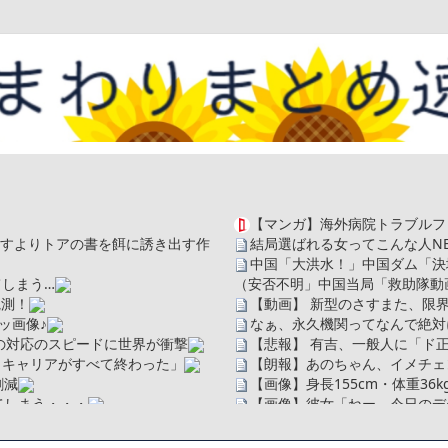
【マンガ】海外病院トラブルフ
を探すよりトアの書を餌に誘き出す作
結局選ばれる女ってこんな人
N
中国「大洪水！」中国ダム「決
しまう…
（安否不明」中国当局「救助隊動画
観測！
【動画】 新型のさすまた、限
ッ画像♪
なぁ、永久機関ってなんで絶対
の対応のスピードに世界が衝撃
【悲報】 有吉、一般人に「ド
、キャリアがすべて終わった」
【朗報】あのちゃん、イメチェ
割減
【画像】身長155cm・体重36
てしまう・・・
【画像】彼女「ねー、今日のデー
広末涼子さん、正気に戻ってし
ソだった所です」
【配信者】「金バエ」のSNS