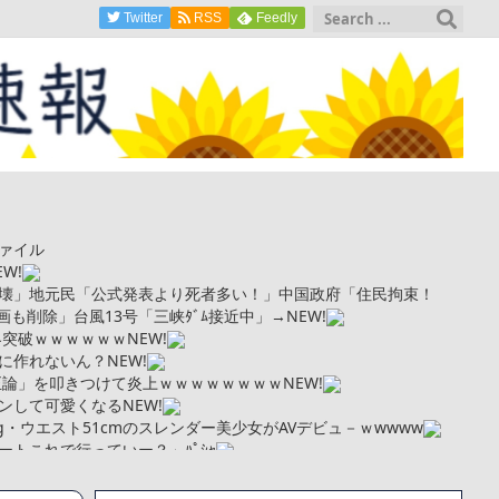
Twitter
RSS
Feedly
ァイル
EW!
壊」地元民「公式発表より死者多い！」中国政府「住民拘束！
も削除」台風13号「三峡ﾀﾞﾑ接近中」→
NEW!
界突破ｗｗｗｗｗｗ
NEW!
に作れないん？
NEW!
正論」を叩きつけて炎上ｗｗｗｗｗｗｗｗ
NEW!
ンして可愛くなる
NEW!
kg・ウエスト51cmのスレンダー美少女がAVデビュ－ｗwwww
トこれで行っていー？」ﾊﾟｼｬ
まい絶望する・・・「アカン、キャリアがすべて終わった」
更新が1週間途絶え、様々な憶測が飛び交う。1週間ぶりの投稿でも