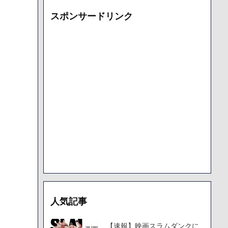
となっており、本人ではないとの憶測が広がる
スポンサードリンク
た「VAIO」家電量販店のノジマに買収されてしまう
000円のフィギュアがヤバすぎるｗｗｗｗｗｗ「こんな高いの？ｗ
機械が壊れるんだけどさ
で人から様々なことを言われてきたけど子無しの原因は親の教え
人気記事
【速報】映画スラムダンクに