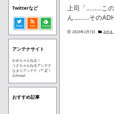
【愕然】ワイ「豚バラ220gカリッカリになるまで焼いて重さ調
上司「………こ
Twitterなど
字やろなあww)」→結果・・・・・・・・・・・・・・・・・・
【悲報】ジェネリック医薬品、4割が承認書と異なる製造だっ
ん………そのA
【速報】楽天グループ、減損損失約160億円と約700億円の
Twitter
RSS
Feedly
【悲報】読売新聞、「避難所の自販機が壊されて窃盗された
2023年2月1日
2ch
てしまう
SM風俗嬢ワイ、なんでも答えるが質問ある？
アンテナサイト
Powered by livedoor 相互RSS
かみちゃんねる！
うさちゃんねるアンテナ
なまらアンテナ（*ﾟДﾟ）
2chnavi
おすすめ記事