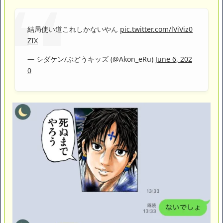
【閲覧注意】俺が近くにいると機械が壊れるんだけどさ
私は6年間「子無し既婚女性」で人から様々なことを言われてき
たけど子無しの原因は親の教えのせいかもしれません
結局使い道これしかないやん
pic.twitter.com/lViViz0
ZIX
Powered by livedoor 相互RSS
— シダケン/ぶどうキッズ (@Akon_eRu)
June 6, 202
0