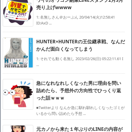
ワイのオワコン副業LINEスタンプ2月3月
売り上げwwww
1: 名無しさん＠おーぷん 20/04/14(火)12:58:41
ID:AxD ...
HUNTER×HUNTERの王位継承戦、なんだ
かんだ面白くなってしまう
1: それでも動く名無し 2023/02/26(日) 05:22:11.61 I
...
急になれなれしくなった男に理由を問い
詰めたら、予想外の方向性でひっくり返
った話ｗｗｗ
■Twitterより なんか急に馴れ馴れしくなったゴミが
いるから問い詰めたら予想 ...
元カノから来た１年ぶりのLINEの内容が