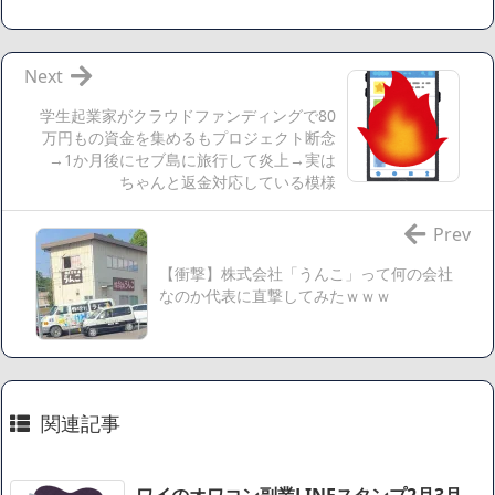
【数学】なんだよこの漫画www【注意】
【画像】さくまあきら「桃鉄の赤マスは実際に行ってみてク
ソだった所です」
Next
【愕然】ワイ「豚バラ220gカリッカリになるまで焼いて重さ
学生起業家がクラウドファンディングで80
調べたろww(2割3割減ったら御の字やろなあww)」→結
万円もの資金を集めるもプロジェクト断念
→1か月後にセブ島に旅行して炎上→実は
果・・・・・・・・・・・・・・・・・・・
ちゃんと返金対応している模様
【悲報】ジェネリック医薬品、4割が承認書と異なる製造だ
ったことが発覚「衝撃的な数字だ」
Prev
【速報】楽天グループ、減損損失約160億円と約700億円の繰
【衝撃】株式会社「うんこ」って何の会社
延税金資産の取崩し
なのか代表に直撃してみたｗｗｗ
【悲報】読売新聞、「避難所の自販機が壊されて窃盗され
た」というデマ記事をこっそり削除してしまう
SM風俗嬢ワイ、なんでも答えるが質問ある？
Powered by livedoor 相互RSS
関連記事