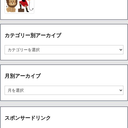
カテゴリー別アーカイブ
カ
テ
ゴ
リ
ー
月別アーカイブ
別
ア
ー
月
カ
別
イ
ア
ブ
ー
カ
イ
スポンサードリンク
ブ