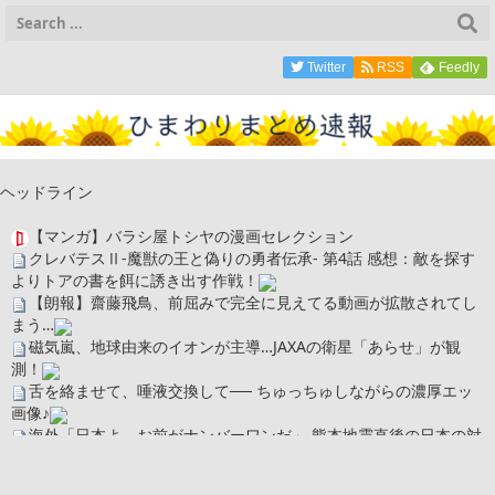
Twitter
RSS
Feedly
ヘッドライン
【マンガ】バラシ屋トシヤの漫画セレクション
クレバテスⅡ-魔獣の王と偽りの勇者伝承- 第4話 感想：敵を探す
よりトアの書を餌に誘き出す作戦！
【朗報】齋藤飛鳥、前屈みで完全に見えてる動画が拡散されてし
まう…
磁気嵐、地球由来のイオンが主導…JAXAの衛星「あらせ」が観
測！
舌を絡ませて、唾液交換して── ちゅっちゅしながらの濃厚エッ
画像♪
海外「日本よ、お前がナンバーワンだ」 熊本地震直後の日本の対
応のスピードに世界が衝撃
広末涼子さん、正気に戻ってしまい絶望する・・・「アカン、キ