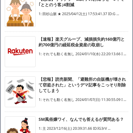
｢ととのう客｣4割減
1: 田杉山脈 ★ 2025/04/12(土) 17:53:41.37 ID:G ...
【速報】楽天グループ、減損損失約160億円と
約700億円の繰延税金資産の取崩し
1: それでも動く名無し 2024/01/10(水) 22:20:13.66 I ...
【悲報】読売新聞、「避難所の自販機が壊され
て窃盗された」というデマ記事をこっそり削除
してしまう
1: それでも動く名無し 2024/01/07(日) 11:30:55.09 I ...
SM風俗嬢ワイ、なんでも答えるが質問ある？
1: 主 2023/12/16(土) 20:39:31.66 ID:lG3rV ...