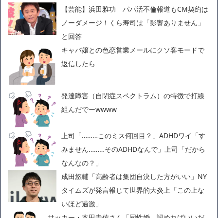
【芸能】浜田雅功 パパ活不倫報道もCM契約は
ノーダメージ！くら寿司は「影響ありません」
と回答
キャバ嬢との色恋営業メールにクソ客モードで
返信したら
発達障害（自閉症スペクトラム）の特徴で打線
組んだでーwwww
上司「………このミス何回目？」ADHDワイ「す
みません………そのADHDなんで」上司「だから
なんなの？」
成田悠輔「高齢者は集団自決した方がいい」NY
タイムズが発言報じて世界的大炎上「この上な
いほど過激」
サッカー・本田圭佑さん「同性婚。認めればいいだ