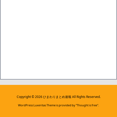
Copyright ©
2026
ひまわりまとめ速報
All Rights Reserved.
WordPress Luxeritas Theme is provided by "
Thought is free
".