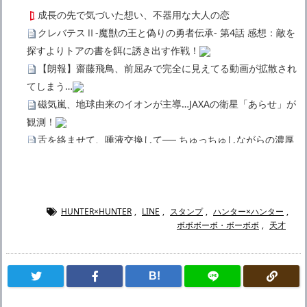
成長の先で気づいた想い、不器用な大人の恋
クレバテスⅡ-魔獣の王と偽りの勇者伝承- 第4話 感想：敵を
探すよりトアの書を餌に誘き出す作戦！
【朗報】齋藤飛鳥、前屈みで完全に見えてる動画が拡散され
てしまう…
磁気嵐、地球由来のイオンが主導…JAXAの衛星「あらせ」が
観測！
舌を絡ませて、唾液交換して── ちゅっちゅしながらの濃厚
エッ画像♪
海外「日本よ、お前がナンバーワンだ」 熊本地震直後の日本
の対応のスピードに世界が衝撃
広末涼子さん、正気に戻ってしまい絶望する・・・「アカ
HUNTER×HUNTER
,
LINE
,
スタンプ
,
ハンター×ハンター
,
ボボボーボ・ボーボボ
,
天才
ン、キャリアがすべて終わった」
【悲報】サウナブーム終了のお知らせ 5年で｢ととのう客｣4
割減
B!
「ワンピース」、あと5年で終わりたい宣言から5年が経過し
てしまう・・・