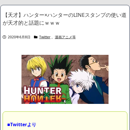
NEW!
世間「大変だ！AI化で中間層が失業して介護とか運送の仕事する
【天才】ハンター×ハンターのLINEスタンプの使い道
しか無くなるぞ！」←うん…うん？
NEW!
が天才的と話題にｗｗｗ
【画像】 北海道の1500万の中古物件、レベチｗｗｗｗｗｗｗｗ
ｗｗｗｗｗｗｗｗｗｗｗｗ
NEW!
【画像】24歳の人妻さん、露天風呂で撮られるｗｗｗｗｗｗｗｗ
2020年6月8日
Twitter
,
漫画アニメ等
ｗｗｗｗｗｗｗｗｗ
NEW!
【画像】このボケて、破壊力ありすぎてクッソワロタｗｗｗｗｗ
ｗｗｗｗ
NEW!
【画像】どえらい乳のJSが発見される
【画像】身長155cm・体重36kg・ウエスト51cmのスレンダー美
少女がAVデビュ－ｗwwww
【画像】彼女「ねー、今日のデートこれで行っていー？」ﾊﾟｼｬ
広末涼子さん、正気に戻ってしまい絶望する・・・「アカン、キ
ャリアがすべて終わった」
【配信者】「金バエ」のSNS更新が1週間途絶え、様々な憶測が
飛び交う。1週間ぶりの投稿でも一人称が「ボキ」ではなく「俺」と
なっており、本人ではないとの憶測が広がる
かつてはSONYのパソコンだった「VAIO」家電量販店のノジマに
買収されてしまう
ハードオフに売っていた4万4000円のフィギュアがヤバすぎるｗ
■Twitterより
ｗｗｗｗｗ「こんな高いの？ｗｗ」「逆に超安い」