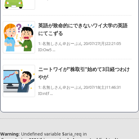
英語が致命的にできないワイ大学の英語
にてこずる
1: 名無しさん＠おーぷん 20/07/27(月)22:21:05
ID:Ow5 ...
ニートワイが”株取引”始めて3日経つわけ
やが
1: 名無しさん＠おーぷん 20/07/18(土)11:46:31
ID:nEf ...
Warning
: Undefined variable $aria_req in