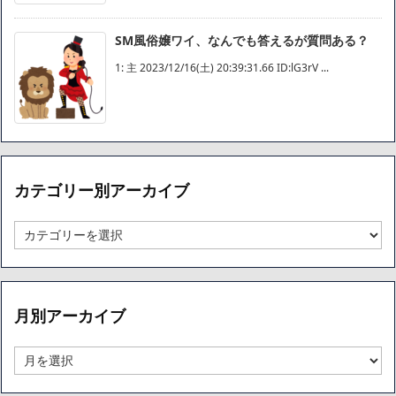
SM風俗嬢ワイ、なんでも答えるが質問ある？
1: 主 2023/12/16(土) 20:39:31.66 ID:lG3rV ...
カテゴリー別アーカイブ
カ
テ
ゴ
リ
ー
月別アーカイブ
別
ア
ー
月
カ
別
イ
ア