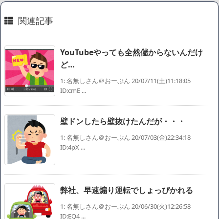
SM風俗嬢ワイ、なんでも答えるが質問ある？
関連記事
Powered by livedoor 相互RSS
YouTubeやっても全然儲からないんだけ
ど…
1: 名無しさん＠おーぷん 20/07/11(土)11:18:05
ID:cmE ...
壁ドンしたら壁抜けたんだが・・・
1: 名無しさん＠おーぷん 20/07/03(金)22:34:18
ID:4pX ...
弊社、早速煽り運転でしょっぴかれる
1: 名無しさん＠おーぷん 20/06/30(火)12:26:58
ID:EQ4 ...