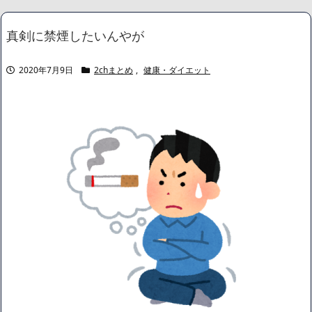
の葬儀代が話題「都会は高いな」の声
NEW!
【衝撃】ハンターハンター最新話の新能力『ムテキング』、設定
真剣に禁煙したいんやが
がガチでぶっ壊れすぎてネット騒然ｗｗｗｗｗｗ
NEW!
【速報】 日本の防衛省、ようやく気づいた模様ｗｗｗｗｗ
NEW!
2020年7月9日
2chまとめ
,
健康・ダイエット
記録的猛暑の欧州、ドナウ川の水位が低下してマンモスの骨や沈
没したドイツ軍の戦艦が出現
NEW!
【特攻隊員の本音】「ああァ、だまされちゃった。今度生れる時
はアメリカへ生れるぞ」出撃前に残された若者たちの言葉
NEW!
「おにぎりリヤカー」の美女、ついに実店舗をオープン！！
NEW!
【画像】身長155cm・体重36kg・ウエスト51cmのスレンダー美
少女がAVデビュ－ｗwwww
【画像】彼女「ねー、今日のデートこれで行っていー？」ﾊﾟｼｬ
広末涼子さん、正気に戻ってしまい絶望する・・・「アカン、キ
ャリアがすべて終わった」
【配信者】「金バエ」のSNS更新が1週間途絶え、様々な憶測が
飛び交う。1週間ぶりの投稿でも一人称が「ボキ」ではなく「俺」と
なっており、本人ではないとの憶測が広がる
かつてはSONYのパソコンだった「VAIO」家電量販店のノジマに
買収されてしまう
ハードオフに売っていた4万4000円のフィギュアがヤバすぎるｗ