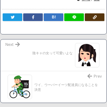
ン、キャリアがすべて終わった」
【悲報】サウナブーム終了のお知らせ 5年で｢ととのう客｣4
B!
割減
「ワンピース」、あと5年で終わりたい宣言から5年が経過し
てしまう・・・
【数学】なんだよこの漫画www【注意】
【画像】さくまあきら「桃鉄の赤マスは実際に行ってみてク
Next
ソだった所です」
陰キャの女って可愛いよな
【愕然】ワイ「豚バラ220gカリッカリになるまで焼いて重さ
調べたろww(2割3割減ったら御の字やろなあww)」→結
果・・・・・・・・・・・・・・・・・・・
【悲報】ジェネリック医薬品、4割が承認書と異なる製造だ
Prev
ったことが発覚「衝撃的な数字だ」
ワイ、ウーバーイーツ配達員になることを
【速報】楽天グループ、減損損失約160億円と約700億円の繰
決意
延税金資産の取崩し
【悲報】読売新聞、「避難所の自販機が壊されて窃盗され
た」というデマ記事をこっそり削除してしまう