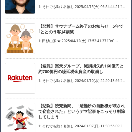
1: それでも動く名無し 2025/04/15(火) 06:54:44.21 I ...
【悲報】サウナブーム終了のお知らせ 5年で
｢ととのう客｣4割減
1: 田杉山脈 ★ 2025/04/12(土) 17:53:41.37 ID:G ...
【速報】楽天グループ、減損損失約160億円と
約700億円の繰延税金資産の取崩し
1: それでも動く名無し 2024/01/10(水) 22:20:13.66 I ...
【悲報】読売新聞、「避難所の自販機が壊され
て窃盗された」というデマ記事をこっそり削除
してしまう
1: それでも動く名無し 2024/01/07(日) 11:30:55.09 I ...