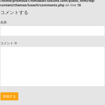
/home/prism0081/himawari-sokuho.com/public_html/wp-
content/themes/luxech/comments.php
on line
18
コメントする
名前
コメント
※