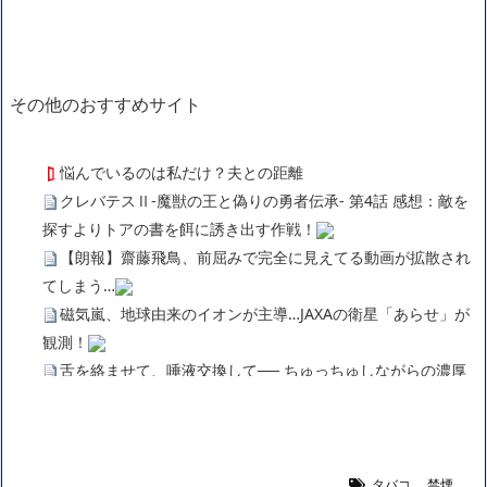
その他のおすすめサイト
悩んでいるのは私だけ？夫との距離
クレバテスⅡ-魔獣の王と偽りの勇者伝承- 第4話 感想：敵を
探すよりトアの書を餌に誘き出す作戦！
【朗報】齋藤飛鳥、前屈みで完全に見えてる動画が拡散され
てしまう…
磁気嵐、地球由来のイオンが主導…JAXAの衛星「あらせ」が
観測！
舌を絡ませて、唾液交換して── ちゅっちゅしながらの濃厚
エッ画像♪
海外「日本よ、お前がナンバーワンだ」 熊本地震直後の日本
の対応のスピードに世界が衝撃
広末涼子さん、正気に戻ってしまい絶望する・・・「アカ
タバコ
,
禁煙