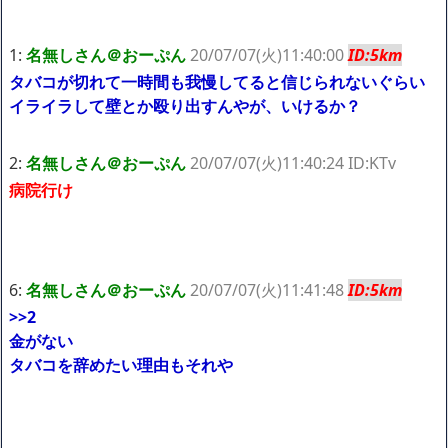
ｗｗｗｗｗ「こんな高いの？ｗｗ」「逆に超安い」
【閲覧注意】俺が近くにいると機械が壊れるんだけどさ
私は6年間「子無し既婚女性」で人から様々なことを言われてき
1:
名無しさん＠おーぷん
20/07/07(火)11:40:00
ID:5km
たけど子無しの原因は親の教えのせいかもしれません
タバコが切れて一時間も我慢してると信じられないぐらい
イライラして壁とか殴り出すんやが、いけるか？
Powered by livedoor 相互RSS
2:
名無しさん＠おーぷん
20/07/07(火)11:40:24 ID:KTv
病院行け
6:
名無しさん＠おーぷん
20/07/07(火)11:41:48
ID:5km
>>2
金がない
タバコを辞めたい理由もそれや