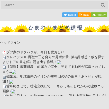
Twitter
RSS
Feedly
ヘッドライン
ブブ家のドタバタが、今日も愛おしい！
クレバテスⅡ-魔獣の王と偽りの勇者伝承- 第4話 感想：敵を探す
よりトアの書を餌に誘き出す作戦！
【朗報】齋藤飛鳥、前屈みで完全に見えてる動画が拡散されてし
まう…
磁気嵐、地球由来のイオンが主導…JAXAの衛星「あらせ」が観
測！
舌を絡ませて、唾液交換して── ちゅっちゅしながらの濃厚エッ
画像♪
海外「日本よ、お前がナンバーワンだ」 熊本地震直後の日本の対
応のスピードに世界が衝撃
広末涼子さん、正気に戻ってしまい絶望する・・・「アカン、キ