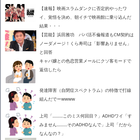
【速報】映画スラムダンクに否定的やったワ
イ、覚悟を決め、朝イチで映画館に乗り込んだ
結果・・・
【芸能】浜田雅功 パパ活不倫報道もCM契約は
ノーダメージ！くら寿司は「影響ありません」
と回答
キャバ嬢との色恋営業メールにクソ客モードで
返信したら
発達障害（自閉症スペクトラム）の特徴で打線
組んだでーwwww
上司「………このミス何回目？」ADHDワイ「す
みません………そのADHDなんで」上司「だから
なんなの？」