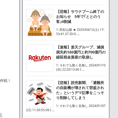
【悲報】サウナブーム終了の
お知らせ 5年で｢ととのう
客｣4割減
1: 田杉山脈 ★ 2025/04/12(土) 17:
53:41.37 ID:G ...
【速報】楽天グループ、減損
損失約160億円と約700億円の
繰延税金資産の取崩し
1: それでも動く名無し 2024/01/10
(水) 22:20:13.66 I ...
す作戦！
【悲報】読売新聞、「避難所
の自販機が壊されて窃盗され
た」というデマ記事をこっそ
り削除してしまう
1: それでも動く名無し 2024/01/07
(日) 11:30:55.09 I ...