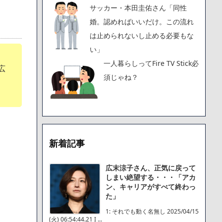
サッカー・本田圭佑さん「同性
婚。認めればいいだけ。この流れ
は止められないし止める必要もな
い」
一人暮らしってFire TV Stick必
広
須じゃね？
新着記事
広末涼子さん、正気に戻って
しまい絶望する・・・「アカ
ン、キャリアがすべて終わっ
た」
1: それでも動く名無し 2025/04/15
(火) 06:54:44.21 I ...