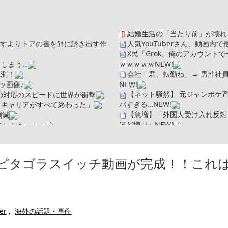
結婚生活の「当たり前」が壊れ
を探すよりトアの書を餌に誘き出す作
人気YouTuberさん、動画
X民「Grok、俺のアカウン
しまう…
ｗｗｗｗｗ
NEW!
観測！
会社「君、転勤ね」→ 男性社
ッ画像♪
NEW!
【ネット騒然】 元ジャンポケ
の対応のスピードに世界が衝撃
バすぎる…
NEW!
、キャリアがすべて終わった」
【急増】「外国人受け入れ反対」
割減
ほど増加」
NEW!
てしまう・・・
【悲報】田中みな実(39)、妊
【画像】身長155cm・体重36
ソだった所です」
【画像】彼女「ねー、今日のデー
べたろww(2割3割減ったら御の
ピタゴラスイッチ動画が完成！！これ
広末涼子さん、正気に戻ってし
・
【配信者】「金バエ」のSNS
たことが発覚「衝撃的な数字だ」
一人称が「ボキ」ではなく「俺」
繰延税金資産の取崩し
かつてはSONYのパソコンだっ
」というデマ記事をこっそり削除し
ハードオフに売っていた4万4
er
,
海外の話題・事件
ｗ」「逆に超安い」
【閲覧注意】俺が近くにいると