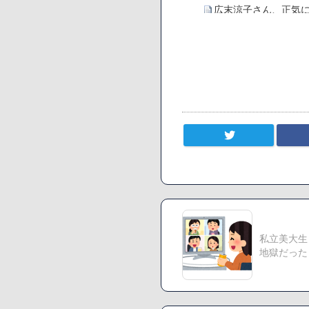
広末涼子さん、正気
【悲報】サウナブーム
「ワンピース」、あと
【数学】なんだよこの
【画像】さくまあき
【愕然】ワイ「豚バラ
ろなあww)」→結果・
【悲報】ジェネリッ
【速報】楽天グループ
【悲報】読売新聞、
まう
SM風俗嬢ワイ、なん
私立美大生
Powered by livedoor 
地獄だった