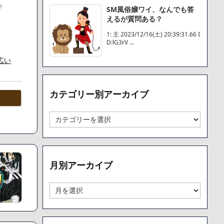
SM風俗嬢ワイ、なんでも答
えるが質問ある？
1: 主 2023/12/16(土) 20:39:31.66 I
D:lG3rV ...
広い
の字や
カテゴリー別アーカイブ
」
カ
除してし
テ
ゴ
リ
ー
月別アーカイブ
別
ア
ー
月
カ
別
イ
ア
ブ
ー