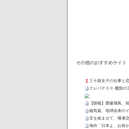
その他のおすすめサイト
三十路女子の仕事と
クレバテスⅡ-魔獣の
【朗報】齋藤飛鳥、
磁気嵐、地球由来のイ
舌を絡ませて、唾液交
海外「日本よ、お前が