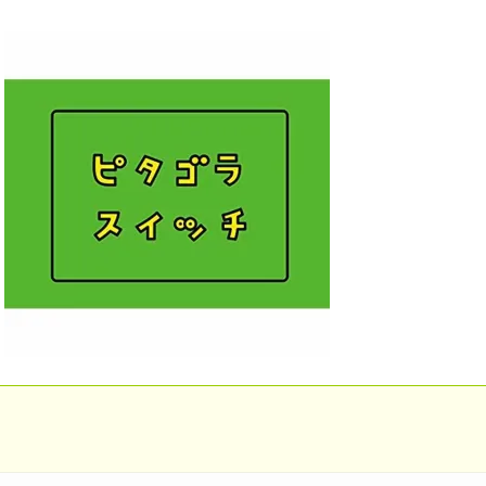
私は6年間「子無し既婚女性」
のせいかもしれません
Powered by livedoor 相互RSS