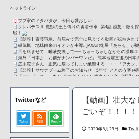
ヘッドライン
ブブ家のドタバタが、今日も愛おしい！
クレバテスⅡ-魔獣の王と偽りの勇者伝承- 第4話 感想：敵
戦！
【朗報】齋藤飛鳥、前屈みで完全に見えてる動画が拡散されて
磁気嵐、地球由来のイオンが主導…JAXAの衛星「あらせ」が
舌を絡ませて、唾液交換して── ちゅっちゅしながらの濃厚エ
海外「日本よ、お前がナンバーワンだ」 熊本地震直後の日本
広末涼子さん、正気に戻ってしまい絶望する・・・「アカン
【悲報】サウナブーム終了のお知らせ 5年で｢ととのう客｣4
「ワンピース」、あと5年で終わりたい宣言から5年が経過し
【数学】なんだよこの漫画www【注意】
【画像】さくまあきら「桃鉄の赤マスは実際に行ってみてク
【愕然】ワイ「豚バラ220gカリッカリになるまで焼いて重さ調
【動画】壮大な
Twitterなど
字やろなあww)」→結果・・・・・・・・・・・・・・・・・・
【悲報】ジェネリック医薬品、4割が承認書と異なる製造だっ
ごいぞ！！！！
【速報】楽天グループ、減損損失約160億円と約700億円の
Twitter
RSS
Feedly
【悲報】読売新聞、「避難所の自販機が壊されて窃盗された
2020年5月29日
Twitt
てしまう
SM風俗嬢ワイ、なんでも答えるが質問ある？