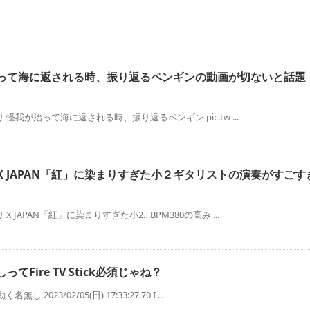
って海に返される時、振り返るペンギンの動画が切ないと話題
rより 怪我が治って海に返される時、振り返るペンギン pic.tw ...
X JAPAN「紅」に染まりすぎた小２ギタリストの演奏がすごす
rより X JAPAN「紅」に染まりすぎた小2…BPM380の高み ...
ってFire TV Stick必須じゃね？
無し 2023/02/05(日) 17:33:27.70 I ...