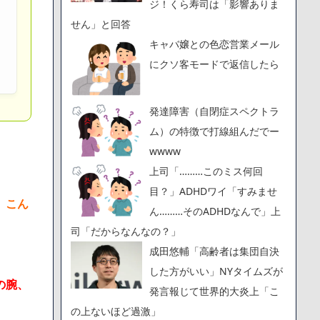
ジ！くら寿司は「影響ありま
せん」と回答
キャバ嬢との色恋営業メール
にクソ客モードで返信したら
発達障害（自閉症スペクトラ
ム）の特徴で打線組んだでー
wwww
上司「………このミス何回
目？」ADHDワイ「すみませ
、こん
ん………そのADHDなんで」上
司「だからなんなの？」
成田悠輔「高齢者は集団自決
した方がいい」NYタイムズが
の腕、
発言報じて世界的大炎上「こ
の上ないほど過激」