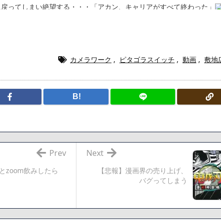
に戻ってしまい絶望する・・・「アカン、キャリアがすべて終わった」
終了のお知らせ 5年で｢ととのう客｣4割減
5年で終わりたい宣言から5年が経過してしまう・・・
漫画www【注意】
ら「桃鉄の赤マスは実際に行ってみてクソだった所です」
カメラワーク
,
ピタゴラスイッチ
,
動画
,
敷地
220gカリッカリになるまで焼いて重さ調べたろww(2割3割減ったら御
・・・・・・・・・・・・・・・・・・
ク医薬品、4割が承認書と異なる製造だったことが発覚「衝撃的な数字だ
B!
、減損損失約160億円と約700億円の繰延税金資産の取崩し
「避難所の自販機が壊されて窃盗された」というデマ記事をこっそり削
でも答えるが質問ある？
Prev
Next
とzoom飲みしたら
【悲報】漫画界の売り上げ、
相互RSS
バグってしまう