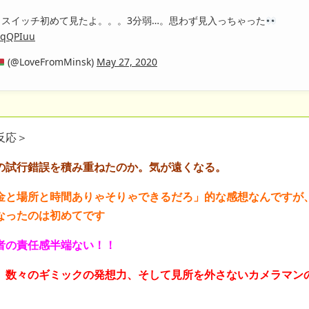
スイッチ初めて見たよ。。。3分弱…。思わず見入っちゃった
BHqQPIuu
(@LoveFromMinsk)
May 27, 2020
反応＞
の試行錯誤を積み重ねたのか。気が遠くなる。
金と場所と時間ありゃそりゃできるだろ」的な感想なんですが
なったのは初めてです
者の責任感半端ない！！
、数々のギミックの発想力、そして見所を外さないカメラマン