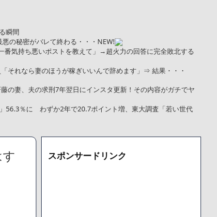
る瞬間
内で最悪の秘密がバレて終わる・・・
NEW!
トで一番気持ち悪いポストを教えて」→超火力の回答に完全敗北する
員「それなら妻のほうが稼ぎいいんで辞めます」⇒ 結果・・・
斉藤の妻、夫の求刑7年翌日にインスタ更新！その内容がガチでヤ
56.3％に わずか2年で20.7ポイント増、東大調査「若い世代
娠して顔が別人のように変わる
NEW!
kg・ウエスト51cmのスレンダー美少女がAVデビュ－ｗwwww
トこれで行っていー？」ﾊﾟｼｬ
はす
スポンサードリンク
まい絶望する・・・「アカン、キャリアがすべて終わった」
更新が1週間途絶え、様々な憶測が飛び交う。1週間ぶりの投稿でも
となっており、本人ではないとの憶測が広がる
た「VAIO」家電量販店のノジマに買収されてしまう
000円のフィギュアがヤバすぎるｗｗｗｗｗｗ「こんな高いの？ｗ
機械が壊れるんだけどさ