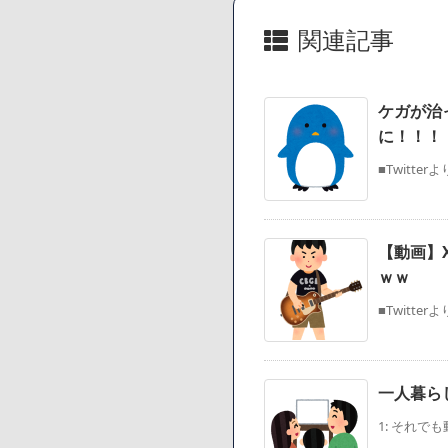
関連記事
ケガが治
に！！！
■Twitte
【動画】
ｗｗ
■Twitte
一人暮らし
1: それでも動く名