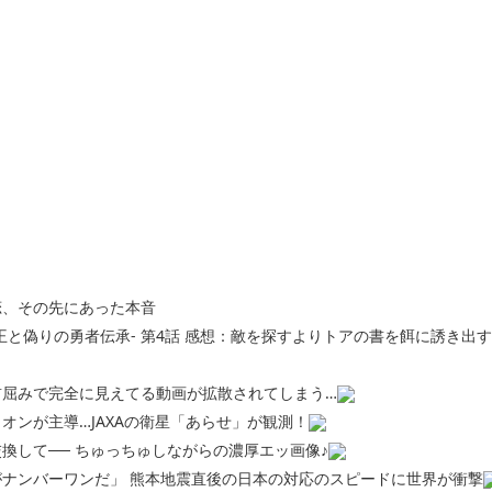
恋、その先にあった本音
王と偽りの勇者伝承- 第4話 感想：敵を探すよりトアの書を餌に誘き出
前屈みで完全に見えてる動画が拡散されてしまう…
オンが主導…JAXAの衛星「あらせ」が観測！
換して── ちゅっちゅしながらの濃厚エッ画像♪
ナンバーワンだ」 熊本地震直後の日本の対応のスピードに世界が衝撃