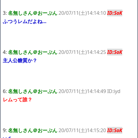
私は6年間「子無し既婚女性」で人から様々なことを言われてき
たけど子無しの原因は親の教えのせいかもしれません
3:
名無しさん＠おーぷん
20/07/11(土)14:14:10
ID:SoK
ふつうレムだよね…
Powered by livedoor 相互RSS
4:
名無しさん＠おーぷん
20/07/11(土)14:14:25
ID:SoK
主人公糖質か？
6:
名無しさん＠おーぷん
20/07/11(土)14:14:49 ID:iyd
レムって誰？
9:
名無しさん＠おーぷん
20/07/11(土)14:15:20
ID:SoK