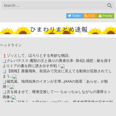
Twitter
RSS
Feedly
ヘッドライン
ゾッとして、ほろりとする奇妙な物語。
クレバテスⅡ-魔獣の王と偽りの勇者伝承- 第4話 感想：敵を探す
よりトアの書を餌に誘き出す作戦！
【朗報】齋藤飛鳥、前屈みで完全に見えてる動画が拡散されてし
まう…
磁気嵐、地球由来のイオンが主導…JAXAの衛星「あらせ」が観
測！
舌を絡ませて、唾液交換して── ちゅっちゅしながらの濃厚エッ
画像♪
海外「日本よ、お前がナンバーワンだ」 熊本地震直後の日本の対
応のスピードに世界が衝撃
広末涼子さん、正気に戻ってしまい絶望する・・・「アカン、キ