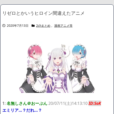
水が市街地を直撃、工場浸水・車両が次々流される
NEW!
記者「中革連は食料品消費税ゼロを公約に掲げていたが？」→階
リゼロとかいうヒロイン間違えたアニメ
猛氏「それは財源確保という条件付き」
NEW!
【悲報】 コロナワクチン打たなかった結果・・・・
NEW!
積水ハウス「地面師に55億円騙し取られた…」ワイ「はえーかわ
2020年7月13日
2chまとめ
,
漫画アニメ等
いそう…会社滅茶苦茶やろなぁ」→
NEW!
【画像】このボケて、破壊力ありすぎてクッソワロタｗｗｗｗｗ
ｗｗｗｗ
NEW!
【画像】どえらい乳のJSが発見される
NEW!
【画像】身長155cm・体重36kg・ウエスト51cmのスレンダー美
少女がAVデビュ－ｗwwww
【画像】彼女「ねー、今日のデートこれで行っていー？」ﾊﾟｼｬ
広末涼子さん、正気に戻ってしまい絶望する・・・「アカン、キ
ャリアがすべて終わった」
【配信者】「金バエ」のSNS更新が1週間途絶え、様々な憶測が
飛び交う。1週間ぶりの投稿でも一人称が「ボキ」ではなく「俺」と
なっており、本人ではないとの憶測が広がる
かつてはSONYのパソコンだった「VAIO」家電量販店のノジマに
買収されてしまう
ハードオフに売っていた4万4000円のフィギュアがヤバすぎるｗ
1:
名無しさん＠おーぷん
20/07/11(土)14:13:10
ID:SoK
ｗｗｗｗｗ「こんな高いの？ｗｗ」「逆に超安い」
エミリア…？だれ…？
【閲覧注意】俺が近くにいると機械が壊れるんだけどさ