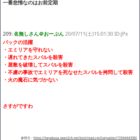
一番怠惰なのはお前定期
209:
名無しさん＠おーぷん
20/07/11(土)15:01:30 ID:jPx
パックの活躍
・エミリアを守れない
・遅れてきたスバルを殺害
・屋敷を破壊してスバルを殺害
・不慮の事故でエミリアを死なせたスバルを拷問して殺害
・火の魔石に気づかない
さすがですわ
参照元：
https://hayabusa.open2ch.net/test/read.cgi/livejupiter/1594444390/