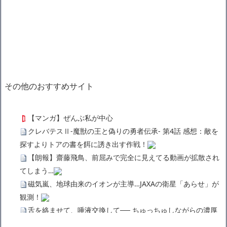
その他のおすすめサイト
【マンガ】ぜんぶ私が中心
クレバテスⅡ-魔獣の王と偽りの勇者伝承- 第4話 感想：敵を
探すよりトアの書を餌に誘き出す作戦！
【朗報】齋藤飛鳥、前屈みで完全に見えてる動画が拡散され
てしまう…
磁気嵐、地球由来のイオンが主導…JAXAの衛星「あらせ」が
観測！
舌を絡ませて、唾液交換して── ちゅっちゅしながらの濃厚
エッ画像♪