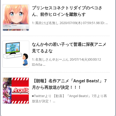
プリンセスコネクトリダイブのペコさ
ん、前作ヒロインを蹴散らす
1: 風吹けば名無し 2020/07/09(木) 07:59:51.98 ID: ...
なんか今の若い子って普通に深夜アニメ
見てるよな
1: 名無しさん＠おーぷん 20/07/14(火)00:00:12
ID:N5a ...
【朗報】名作アニメ「Angel Beats!」７
月から再放送が決定！！！
■Twitterより 【歓喜】『Angel Beats!』7月より再
放送が決定！ ...