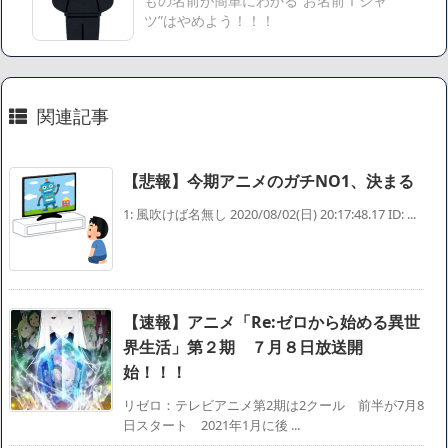
もの名前が簡単にわかる”お名前Ｔシャ
延税金資産の取崩し
ツ”はやめよう！！！
【悲報】読売新聞、「避難所の自販機が壊されて窃盗され
た」というデマ記事をこっそり削除してしまう
SM風俗嬢ワイ、なんでも答えるが質問ある？
関連記事
Powered by livedoor 相互RSS
【悲報】今期アニメのガチNO1、決まる
1: 風吹けば名無し 2020/08/02(日) 20:17:48.17 ID: ...
【速報】アニメ「Re:ゼロから始める異世
界生活」第２期 ７月８日放送開
始！！！
リゼロ：テレビアニメ第2期は2クール 前半が7月8
日スタート 2021年1月に後 ...