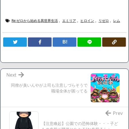
海外「日本よ、お前がナンバーワンだ」 熊本地震直後の日本
の対応のスピードに世界が衝撃
広末涼子さん、正気に戻ってしまい絶望する・・・「アカ
Re:ゼロから始める異世界生活
,
エミリア
,
ヒロイン
,
リゼロ
,
レム
ン、キャリアがすべて終わった」
【悲報】サウナブーム終了のお知らせ 5年で｢ととのう客｣4
B!
割減
「ワンピース」、あと5年で終わりたい宣言から5年が経過し
てしまう・・・
【数学】なんだよこの漫画www【注意】
【画像】さくまあきら「桃鉄の赤マスは実際に行ってみてク
Next
ソだった所です」
同僚が臭いんやが上司も注意しづらそうで
【愕然】ワイ「豚バラ220gカリッカリになるまで焼いて重さ
職場全体が困ってる
調べたろww(2割3割減ったら御の字やろなあww)」→結
果・・・・・・・・・・・・・・・・・・・
【悲報】ジェネリック医薬品、4割が承認書と異なる製造だ
Prev
ったことが発覚「衝撃的な数字だ」
【注意喚起】公園での恐怖体験・・・子ど
【速報】楽天グループ、減損損失約160億円と約700億円の繰