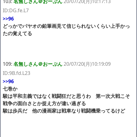
103:
名無しさん＠おーぷん
20/07/20(月)10:17:13
ID:DG.fe.L7
>>96
どっかでパヤオの鉛筆画見て信じられないくらい上手かっ
たの覚えてる
109:
名無しさん＠おーぷん
20/07/20(月)10:19:09
ID:9B.fd.L23
>>96
七巻か
駿は平和主義ではなく戦闘狂だと思うわ 第一次大戦こそ
戦争の面白さとか捉え方が違い過ぎる
駿は歩兵だ 他の漫画家は戦車なり戦闘機乗ってるけど