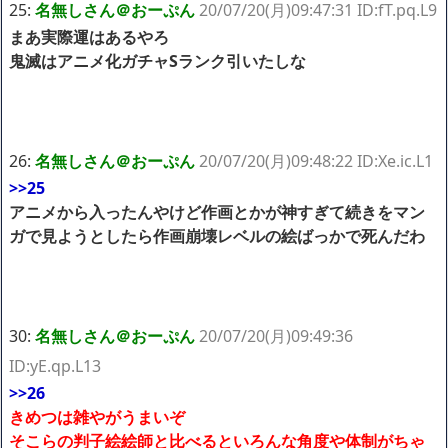
25:
名無しさん＠おーぷん
20/07/20(月)09:47:31 ID:fT.pq.L9
まあ実際運はあるやろ
鬼滅はアニメ化ガチャSランク引いたしな
26:
名無しさん＠おーぷん
20/07/20(月)09:48:22 ID:Xe.ic.L1
>>25
アニメから入ったんやけど作画とかが神すぎて続きをマン
ガで見ようとしたら作画崩壊レベルの絵ばっかで死んだわ
30:
名無しさん＠おーぷん
20/07/20(月)09:49:36
ID:yE.qp.L13
>>26
きめつは雑やがうまいぞ
そこらの判子絵絵師と比べるといろんな角度や体制がちゃ