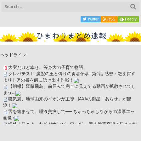
Twitter
RSS
Feedly
ヘッドライン
大変だけど幸せ。等身大の子育て物語。
クレバテスⅡ-魔獣の王と偽りの勇者伝承- 第4話 感想：敵を探す
よりトアの書を餌に誘き出す作戦！
【朗報】齋藤飛鳥、前屈みで完全に見えてる動画が拡散されてし
まう…
磁気嵐、地球由来のイオンが主導…JAXAの衛星「あらせ」が観
測！
舌を絡ませて、唾液交換して── ちゅっちゅしながらの濃厚エッ
画像♪
海外「日本よ、お前がナンバーワンだ」 熊本地震直後の日本の対
応のスピードに世界が衝撃
広末涼子さん、正気に戻ってしまい絶望する・・・「アカン、キ