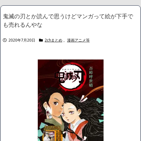
バレて騒然ｗｗｗｗｗ
NEW!
整形してはいけないみたいな風潮、冷静に考えると謎だよな
鬼滅の刃とか読んで思うけどマンガって絵が下手で
NEW!
も売れるんやな
【動画】 新型のさすまた、限界突破ｗｗｗｗｗｗ
NEW!
なぁ、永久機関ってなんで絶対に作れないん？
NEW!
【悲報】 有吉、一般人に「ド正論」を叩きつけて炎上ｗｗｗｗｗ
2020年7月20日
2chまとめ
,
漫画アニメ等
ｗｗｗ
NEW!
【朗報】あのちゃん、イメチェンして可愛くなる
NEW!
【画像】身長155cm・体重36kg・ウエスト51cmのスレンダー美
少女がAVデビュ－ｗwwww
【画像】彼女「ねー、今日のデートこれで行っていー？」ﾊﾟｼｬ
広末涼子さん、正気に戻ってしまい絶望する・・・「アカン、キ
ャリアがすべて終わった」
【配信者】「金バエ」のSNS更新が1週間途絶え、様々な憶測が
飛び交う。1週間ぶりの投稿でも一人称が「ボキ」ではなく「俺」と
なっており、本人ではないとの憶測が広がる
かつてはSONYのパソコンだった「VAIO」家電量販店のノジマに
買収されてしまう
ハードオフに売っていた4万4000円のフィギュアがヤバすぎるｗ
ｗｗｗｗｗ「こんな高いの？ｗｗ」「逆に超安い」
【閲覧注意】俺が近くにいると機械が壊れるんだけどさ
私は6年間「子無し既婚女性」で人から様々なことを言われてき