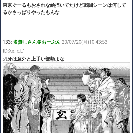
東京ぐーるもおされな絵描いてたけど戦闘シーンは何して
るかさっぱりやったもんな
133:
名無しさん＠おーぷん
20/07/20(月)10:43:53
ID:Xe.ic.L1
刃牙は意外と上手い部類よな