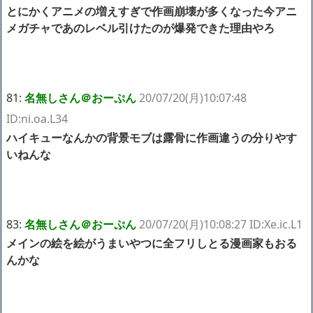
とにかくアニメの増えすぎで作画崩壊が多くなった今アニ
メガチャであのレベル引けたのが爆発できた理由やろ
81:
名無しさん＠おーぷん
20/07/20(月)10:07:48
ID:ni.oa.L34
ハイキューなんかの背景モブは露骨に作画違うの分りやす
いねんな
83:
名無しさん＠おーぷん
20/07/20(月)10:08:27 ID:Xe.ic.L1
メインの絵を絵がうまいやつに全フリしとる漫画家もおる
んかな