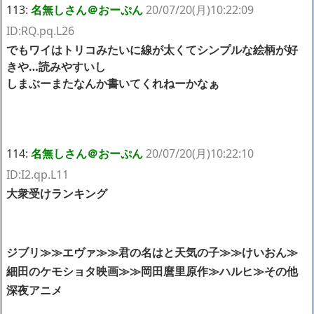
113:
名無しさん＠おーぷん
20/07/20(月)10:22:09
ID:RQ.pq.L26
でもワイはトリコみたいに線が太くてシンプルな絵柄が好
きや…読みやすいし
しまぶーまたなんか書いてくれねーかなぁ
114:
名無しさん＠おーぷん
20/07/20(月)10:22:10
ID:I2.qp.L11
大衆受けランキング
ジブリ≫≫エヴァ≫≫君の名はと天気の子≫≫けいおん≫
細田のケモショタ映画≫≫岡田麿里原作≫ハルヒ≫その他
深夜アニメ