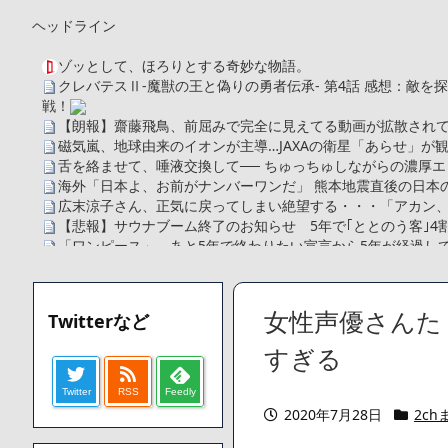
ヘッドライン
ゾッとして、ほろりとする奇妙な物語。
クレバテスⅡ-魔獣の王と偽りの勇者伝承- 第4話 感想：敵
戦！
【朗報】齋藤飛鳥、前屈みで完全に見えてる動画が拡散されて
磁気嵐、地球由来のイオンが主導…JAXAの衛星「あらせ」が
舌を絡ませて、唾液交換して── ちゅっちゅしながらの濃厚エ
海外「日本よ、お前がナンバーワンだ」 熊本地震直後の日本
広末涼子さん、正気に戻ってしまい絶望する・・・「アカン
【悲報】サウナブーム終了のお知らせ 5年で｢ととのう客｣4
「ワンピース」、あと5年で終わりたい宣言から5年が経過し
【数学】なんだよこの漫画www【注意】
【画像】さくまあきら「桃鉄の赤マスは実際に行ってみてク
【愕然】ワイ「豚バラ220gカリッカリになるまで焼いて重さ調
女性声優さんたく
Twitterなど
字やろなあww)」→結果・・・・・・・・・・・・・・・・・・
【悲報】ジェネリック医薬品、4割が承認書と異なる製造だっ
すぎる
【速報】楽天グループ、減損損失約160億円と約700億円の
Twitter
RSS
Feedly
【悲報】読売新聞、「避難所の自販機が壊されて窃盗された
2020年7月28日
2ch
てしまう
SM風俗嬢ワイ、なんでも答えるが質問ある？