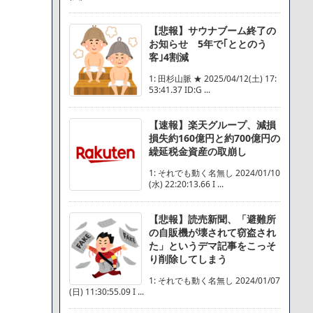
【悲報】サウナブーム終了の
お知らせ 5年で｢ととのう
客｣4割減
1: 田杉山脈 ★ 2025/04/12(土) 17:
53:41.37 ID:G ...
【速報】楽天グループ、減損
損失約160億円と約700億円の
繰延税金資産の取崩し
1: それでも動く名無し 2024/01/10
(水) 22:20:13.66 I ...
【悲報】読売新聞、「避難所
の自販機が壊されて窃盗され
た」というデマ記事をこっそ
り削除してしまう
1: それでも動く名無し 2024/01/07
(日) 11:30:55.09 I ...