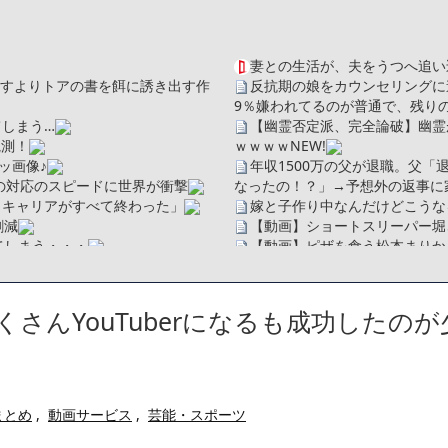
妻との生活が、夫をうつへ追い
を探すよりトアの書を餌に誘き出す作
反抗期の娘をカウンセリングに
9％嫌われてるのが普通で、残り
しまう…
【幽霊否定派、完全論破】幽霊
観測！
ｗｗｗｗ
NEW!
ッ画像♪
年収1500万の父が退職。父
の対応のスピードに世界が衝撃
なったの！？」→予想外の返事に
、キャリアがすべて終わった」
嫁と子作り中なんだけどこうな
割減
【動画】ショートスリーパー堀
てしまう・・・
【動画】ピザを食う松本まりか
【画像】身長155cm・体重36
ソだった所です」
【画像】彼女「ねー、今日のデー
べたろww(2割3割減ったら御の
広末涼子さん、正気に戻ってし
さんYouTuberになるも成功したのが
・
【配信者】「金バエ」のSNS
たことが発覚「衝撃的な数字だ」
一人称が「ボキ」ではなく「俺」
かつてはSONYのパソコンだっ
繰延税金資産の取崩し
ハードオフに売っていた4万4
」というデマ記事をこっそり削除し
ｗ」「逆に超安い」
まとめ
,
動画サービス
,
芸能・スポーツ
【閲覧注意】俺が近くにいると
私は6年間「子無し既婚女性」