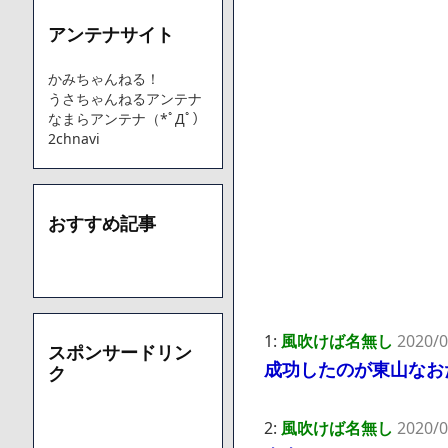
アンテナサイト
Powered by livedoor 相互RSS
かみちゃんねる！
うさちゃんねるアンテナ
なまらアンテナ（*ﾟДﾟ）
2chnavi
おすすめ記事
1:
風吹けば名無し
2020/0
スポンサードリン
成功したのが東山なお
ク
2:
風吹けば名無し
2020/0