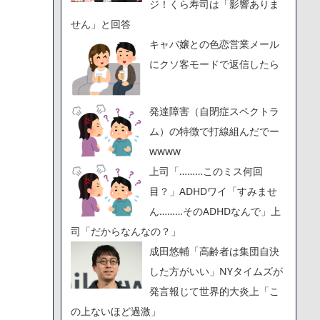
ジ！くら寿司は「影響ありま
せん」と回答
キャバ嬢との色恋営業メール
にクソ客モードで返信したら
発達障害（自閉症スペクトラ
ム）の特徴で打線組んだでー
wwww
上司「………このミス何回
目？」ADHDワイ「すみませ
ん………そのADHDなんで」上
司「だからなんなの？」
成田悠輔「高齢者は集団自決
した方がいい」NYタイムズが
発言報じて世界的大炎上「こ
の上ないほど過激」