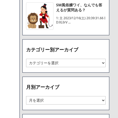
SM風俗嬢ワイ、なんでも答
えるが質問ある？
1: 主 2023/12/16(土) 20:39:31.66 I
D:lG3rV ...
カテゴリー別アーカイブ
カ
テ
ゴ
リ
ー
月別アーカイブ
別
ア
ー
月
カ
別
イ
ア
ブ
ー