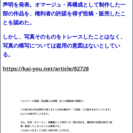
声明を発表。オマージュ・再構成として制作した一
中国「日本は原爆被害者の立場で同情を買おうとするのを止め
ろ」
NEW!
部の作品を、権利者の許諾を得ず投稿・販売したこ
出張から帰ったら、嫁の顔が青ざめていた。俺「一体何があった
とを認めた。
んだ？」嫁「…」→子供たちに話を聞くと…
NEW!
賃貸物件を内覧中、ベランダに出たら突然ゾワッと両腕に鳥肌が
出た。「やっぱりこの部屋嫌だ」と思った瞬間、体が前にドンッと
しかし、写真そのものをトレースしたことはなく、
突き飛ばされて…
NEW!
写真の模写については盗用の意図はないとしてい
宮崎駿「心の穴を埋めるために、交配を重ねた毛虫みたいな小さ
な犬を連れてる人、本当に醜い」←これどう思う？
NEW!
る。
【動画】ショートスリーパー堀大輔、高須クリニック息子にマジ
ギレ！怖すぎると話題に
NEW!
https://kai-you.net/article/82728
【画像】身長155cm・体重36kg・ウエスト51cmのスレンダー美
少女がAVデビュ－ｗwwww
【画像】彼女「ねー、今日のデートこれで行っていー？」ﾊﾟｼｬ
広末涼子さん、正気に戻ってしまい絶望する・・・「アカン、キ
ャリアがすべて終わった」
【配信者】「金バエ」のSNS更新が1週間途絶え、様々な憶測が
飛び交う。1週間ぶりの投稿でも一人称が「ボキ」ではなく「俺」と
なっており、本人ではないとの憶測が広がる
かつてはSONYのパソコンだった「VAIO」家電量販店のノジマに
買収されてしまう
ハードオフに売っていた4万4000円のフィギュアがヤバすぎるｗ