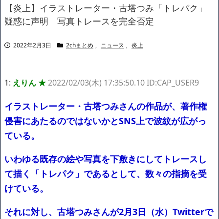
ャリアがすべて終わった」
【炎上】イラストレーター・古塔つみ「トレパク」
【悲報】サウナブーム終了のお知らせ 5年で｢ととのう客｣4割減
疑惑に声明 写真トレースを完全否定
「ワンピース」、あと5年で終わりたい宣言から5年が経過してし
まう・・・
2022年2月3日
2chまとめ
,
ニュース
,
炎上
【数学】なんだよこの漫画www【注意】
【画像】さくまあきら「桃鉄の赤マスは実際に行ってみてクソだ
った所です」
【愕然】ワイ「豚バラ220gカリッカリになるまで焼いて重さ調べ
1:
えりん ★
2022/02/03(木) 17:35:50.10 ID:CAP_USER9
たろww(2割3割減ったら御の字やろなあww)」→結
果・・・・・・・・・・・・・・・・・・・
イラストレーター・古塔つみさんの作品が、著作権
【悲報】ジェネリック医薬品、4割が承認書と異なる製造だった
侵害にあたるのではないかとSNS上で波紋が広がっ
ことが発覚「衝撃的な数字だ」
【速報】楽天グループ、減損損失約160億円と約700億円の繰延税
ている。
金資産の取崩し
【悲報】読売新聞、「避難所の自販機が壊されて窃盗された」と
いわゆる既存の絵や写真を下敷きにしてトレースし
いうデマ記事をこっそり削除してしまう
SM風俗嬢ワイ、なんでも答えるが質問ある？
て描く「トレパク」であるとして、数々の指摘を受
けている。
Powered by livedoor 相互RSS
1420gの娘がくれた“生きる力”。
それに対し、古塔つみさんが2月3日（水）Twitterで
中居正広さん、ひそかに◯◯していた・・・
NEW!