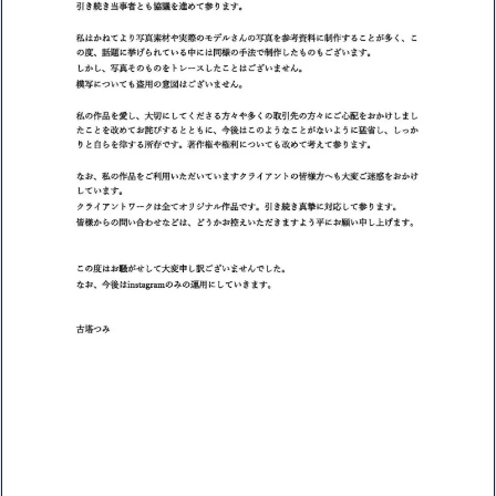
ｗｗｗｗｗ「こんな高いの？ｗｗ」「逆に超安い」
【閲覧注意】俺が近くにいると機械が壊れるんだけどさ
私は6年間「子無し既婚女性」で人から様々なことを言われてき
たけど子無しの原因は親の教えのせいかもしれません
Powered by livedoor 相互RSS