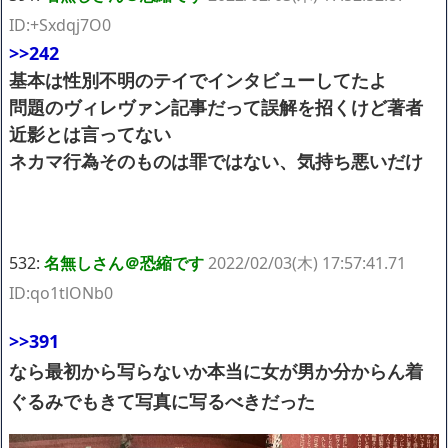
ID:+Sxdqj7O0
>>242
基本は性別不明のテイでインタビューしてたよ
問題のヴィレヴァン記事だって誤解を招くけど著者
近影とは言ってない
ネカマ行為そのものは罪ではない、気持ち悪いだけ
532:
名無しさん＠恐縮です
2022/02/03(木) 17:57:41.71
ID:qo1tlONb0
>>391
なら最初から写らないか本当に女が男か分からん着
ぐるみでもきて写真に写るべきだった