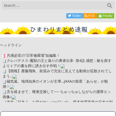
Twitter
RSS
Feedly
ヘッドライン
共感必至の“日常修羅場”短編集！
クレバテスⅡ-魔獣の王と偽りの勇者伝承- 第4話 感想：敵を探す
よりトアの書を餌に誘き出す作戦！
【朗報】齋藤飛鳥、前屈みで完全に見えてる動画が拡散されてし
まう…
磁気嵐、地球由来のイオンが主導…JAXAの衛星「あらせ」が観
測！
舌を絡ませて、唾液交換して── ちゅっちゅしながらの濃厚エッ
画像♪
海外「日本よ、お前がナンバーワンだ」 熊本地震直後の日本の対
応のスピードに世界が衝撃
広末涼子さん、正気に戻ってしまい絶望する・・・「アカン、キ