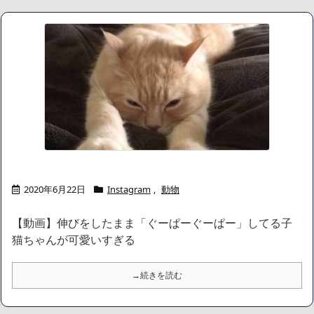
NEW!
人気ユーチューバーさん、動画内にヤバすぎる物が映ってるのが
バレて騒然ｗｗｗｗｗ
NEW!
「日本製メモリ」に世界中から注文殺到、１兆５０００億円で工
場増築へ
NEW!
【ＧＪ】 クラスに迷惑な池沼がいた。リーダー格のＡ「なんで支
援学級に入れないんですか？」先生「背の高い低いと同じで、これ
も個性なの！差別は...
NEW!
【画像】 日産が社運をかけて発売するSUVｗｗｗｗｗｗｗ
NEW!
【朗報】秋田に日本最大級のAIデータセンター建設へ 総事業費
2兆円、UAEが巨額投資を協議
NEW!
【画像】身長155cm・体重36kg・ウエスト51cmのスレンダー美
2020年6月22日
Instagram
,
動物
少女がAVデビュ－ｗwwww
【画像】彼女「ねー、今日のデートこれで行っていー？」ﾊﾟｼｬ
【動画】伸びをしたまま「ぐーぱーぐーぱー」してる子
広末涼子さん、正気に戻ってしまい絶望する・・・「アカン、キ
ャリアがすべて終わった」
猫ちゃんが可愛いすぎる
【配信者】「金バエ」のSNS更新が1週間途絶え、様々な憶測が
飛び交う。1週間ぶりの投稿でも一人称が「ボキ」ではなく「俺」と
→続きを読む
なっており、本人ではないとの憶測が広がる
かつてはSONYのパソコンだった「VAIO」家電量販店のノジマに
買収されてしまう