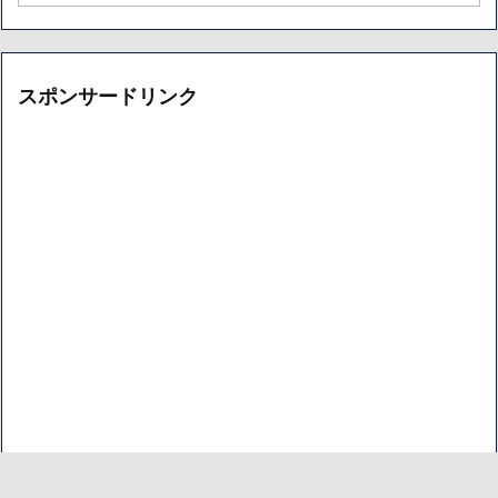
カ
別
イ
ア
ブ
ー
カ
イ
スポンサードリンク
ブ