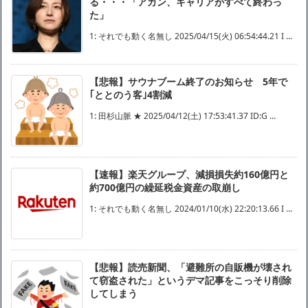
る・・・「アカン、キャリアがすべて終わっ
た」
1: それでも動く名無し 2025/04/15(火) 06:54:44.21 I ...
【悲報】サウナブーム終了のお知らせ 5年で
｢ととのう客｣4割減
1: 田杉山脈 ★ 2025/04/12(土) 17:53:41.37 ID:G ...
【速報】楽天グループ、減損損失約160億円と
約700億円の繰延税金資産の取崩し
1: それでも動く名無し 2024/01/10(水) 22:20:13.66 I ...
【悲報】読売新聞、「避難所の自販機が壊され
て窃盗された」というデマ記事をこっそり削除
してしまう