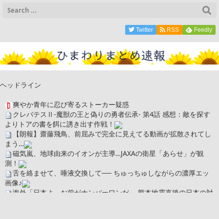
Twitter
RSS
Feedly
ヘッドライン
爽やか青年に忍び寄るストーカー疑惑
クレバテスⅡ-魔獣の王と偽りの勇者伝承- 第4話 感想：敵を探す
よりトアの書を餌に誘き出す作戦！
【朗報】齋藤飛鳥、前屈みで完全に見えてる動画が拡散されてし
まう…
磁気嵐、地球由来のイオンが主導…JAXAの衛星「あらせ」が観
測！
舌を絡ませて、唾液交換して── ちゅっちゅしながらの濃厚エッ
画像♪
海外「日本よ、お前がナンバーワンだ」 熊本地震直後の日本の対
応のスピードに世界が衝撃
広末涼子さん、正気に戻ってしまい絶望する・・・「アカン、キ