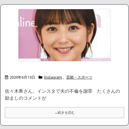
ハードオフに売っていた4万4000円のフィギュアがヤバすぎるｗ
ｗｗｗｗｗ「こんな高いの？ｗｗ」「逆に超安い」
【閲覧注意】俺が近くにいると機械が壊れるんだけどさ
私は6年間「子無し既婚女性」で人から様々なことを言われてき
たけど子無しの原因は親の教えのせいかもしれません
Powered by livedoor 相互RSS
2020年6月13日
Instagram
,
芸能・スポーツ
佐々木希さん、インスタで夫の不倫を謝罪 たくさんの
励ましのコメントが
→続きを読む