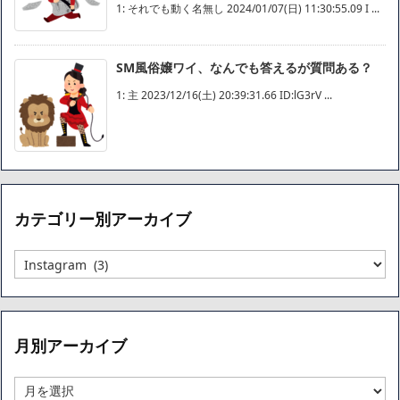
1: それでも動く名無し 2024/01/07(日) 11:30:55.09 I ...
SM風俗嬢ワイ、なんでも答えるが質問ある？
1: 主 2023/12/16(土) 20:39:31.66 ID:lG3rV ...
カテゴリー別アーカイブ
カ
テ
ゴ
リ
ー
月別アーカイブ
別
ア
ー
月