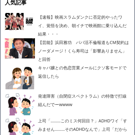
人気記事
【速報】映画スラムダンクに否定的やったワ
イ、覚悟を決め、朝イチで映画館に乗り込んだ
結果・・・
【芸能】浜田雅功 パパ活不倫報道もCM契約は
ノーダメージ！くら寿司は「影響ありません」
と回答
キャバ嬢との色恋営業メールにクソ客モードで
返信したら
発達障害（自閉症スペクトラム）の特徴で打線
組んだでーwwww
上司「………このミス何回目？」ADHDワイ「す
みません………そのADHDなんで」上司「だから