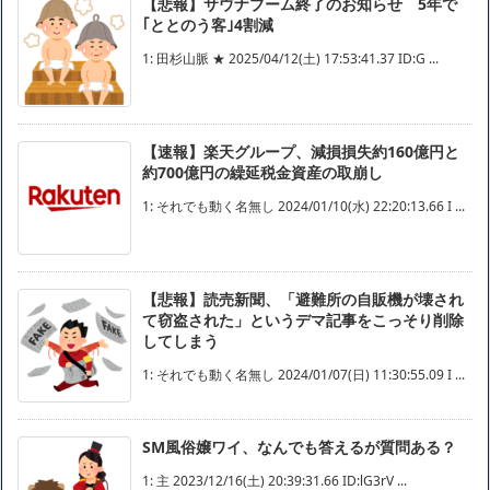
【悲報】サウナブーム終了のお知らせ 5年で
｢ととのう客｣4割減
1: 田杉山脈 ★ 2025/04/12(土) 17:53:41.37 ID:G ...
【速報】楽天グループ、減損損失約160億円と
約700億円の繰延税金資産の取崩し
1: それでも動く名無し 2024/01/10(水) 22:20:13.66 I ...
【悲報】読売新聞、「避難所の自販機が壊され
て窃盗された」というデマ記事をこっそり削除
してしまう
1: それでも動く名無し 2024/01/07(日) 11:30:55.09 I ...
SM風俗嬢ワイ、なんでも答えるが質問ある？
1: 主 2023/12/16(土) 20:39:31.66 ID:lG3rV ...