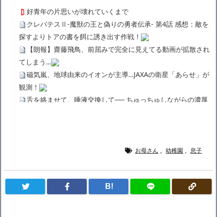
好青年の片思いが壊れていくまで
クレバテスⅡ-魔獣の王と偽りの勇者伝承- 第4話 感想：敵を
探すよりトアの書を餌に誘き出す作戦！
【朗報】齋藤飛鳥、前屈みで完全に見えてる動画が拡散され
てしまう…
磁気嵐、地球由来のイオンが主導…JAXAの衛星「あらせ」が
観測！
舌を絡ませて、唾液交換して── ちゅっちゅしながらの濃厚
エッ画像♪
海外「日本よ、お前がナンバーワンだ」 熊本地震直後の日本
の対応のスピードに世界が衝撃
広末涼子さん、正気に戻ってしまい絶望する・・・「アカ
お母さん
,
幼稚園
,
息子
ン、キャリアがすべて終わった」
【悲報】サウナブーム終了のお知らせ 5年で｢ととのう客｣4
B!
割減
「ワンピース」、あと5年で終わりたい宣言から5年が経過し
てしまう・・・