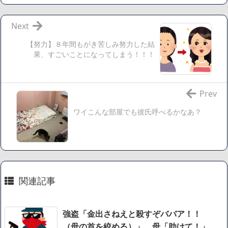
【数学】なんだよこの漫画www【注意】
【画像】さくまあきら「桃鉄の赤マスは実際に行ってみてク
Next
ソだった所です」
【努力】８年間もがき苦しみ努力した結
【愕然】ワイ「豚バラ220gカリッカリになるまで焼いて重さ
果、すごいことになってしまう！！！
調べたろww(2割3割減ったら御の字やろなあww)」→結
果・・・・・・・・・・・・・・・・・・・
【悲報】ジェネリック医薬品、4割が承認書と異なる製造だ
Prev
ったことが発覚「衝撃的な数字だ」
ワイこんな部屋でも彼氏呼べるかなあ？
【速報】楽天グループ、減損損失約160億円と約700億円の繰
延税金資産の取崩し
【悲報】読売新聞、「避難所の自販機が壊されて窃盗され
た」というデマ記事をこっそり削除してしまう
SM風俗嬢ワイ、なんでも答えるが質問ある？
関連記事
Powered by livedoor 相互RSS
強盗「金出さねえと殺すぞババア！！
（母の首を絞める）」 母「助けて！」