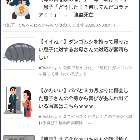
息子「どうした！？何してんだコラァ
ア！！」 → 強盗死亡
1: 以下、5ちゃんねるからVIPがお送りします 2020/07/30(木) 1 ...
【イイね！】ダンゴムシを持って帰りた
い息子に対するお母さんの対応が素晴ら
しい
■Twitterより 公園で見かけた、『絶対にダンゴムシ
を持って帰りたい息子』と ...
【かわいい】パパと３カ月ぶりに再会し
た息子さんの全身から喜びがあふれ出て
いる写真はこちらｗｗｗ
■Twitterより 見てやってください！この全身から溢
れる喜び！移動自粛解除、 ...
【漫画】すてきなネコちゃんの話【怖く