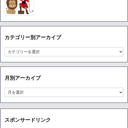
カテゴリー別アーカイブ
カ
テ
ゴ
リ
ー
月別アーカイブ
別
ア
ー
月
カ
別
イ
ア
ブ
ー
カ
イ
スポンサードリンク
ブ