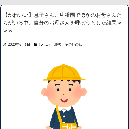
【画像】 北朝鮮のビアガール、昭和ｗｗｗｗｗｗ
NEW!
彫り師歴23年「タトゥー入れてる奴は99％バカです」「バカは50
【かわいい】息子さん、幼稚園でほかのお母さんた
00円が好き」無断キャンセル、挨拶できない、金がない…客層をぶ
ちがいる中、自分のお母さんを呼ぼうとした結果ｗ
っちゃけ
NEW!
統合失調症って何がどうヤバいの？「現実」と「妄想」の境界が
ｗｗ
崩れるってマジ？
NEW!
【動画】2026野獣の日（8月10日）、過去最高の盛り上がりを見
2020年6月6日
Twitter
,
雑談・その他の話
せる
NEW!
今でも「日本が世界トップ」なものって何がある？
NEW!
【画像】身長155cm・体重36kg・ウエスト51cmのスレンダー美
少女がAVデビュ－ｗwwww
【画像】彼女「ねー、今日のデートこれで行っていー？」ﾊﾟｼｬ
広末涼子さん、正気に戻ってしまい絶望する・・・「アカン、キ
ャリアがすべて終わった」
【配信者】「金バエ」のSNS更新が1週間途絶え、様々な憶測が
飛び交う。1週間ぶりの投稿でも一人称が「ボキ」ではなく「俺」と
なっており、本人ではないとの憶測が広がる
かつてはSONYのパソコンだった「VAIO」家電量販店のノジマに
買収されてしまう
ハードオフに売っていた4万4000円のフィギュアがヤバすぎるｗ
ｗｗｗｗｗ「こんな高いの？ｗｗ」「逆に超安い」
【閲覧注意】俺が近くにいると機械が壊れるんだけどさ