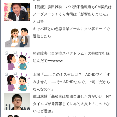
【芸能】浜田雅功 パパ活不倫報道もCM契約は
ノーダメージ！くら寿司は「影響ありません」
と回答
キャバ嬢との色恋営業メールにクソ客モードで
返信したら
発達障害（自閉症スペクトラム）の特徴で打線
組んだでーwwww
上司「………このミス何回目？」ADHDワイ「す
みません………そのADHDなんで」上司「だから
なんなの？」
成田悠輔「高齢者は集団自決した方がいい」NY
タイムズが発言報じて世界的大炎上「この上な
いほど過激」