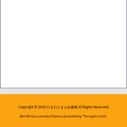
Copyright ©
2026
ひまわりまとめ速報
All Rights Reserved.
WordPress Luxeritas Theme is provided by "
Thought is free
".