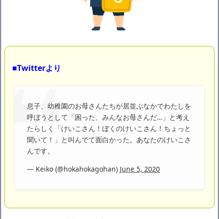
私は6年間「子無し既婚女性」で人から様々なことを言われてき
たけど子無しの原因は親の教えのせいかもしれません
Powered by livedoor 相互RSS
■Twitterより
息子、幼稚園のお母さんたちが居並ぶなかでわたしを
呼ぼうとして「困った、みんなお母さんだ…」と考え
たらしく「けいこさん！ぼくのけいこさん！ちょっと
聞いて！」と叫んでて面白かった。あなたのけいこさ
んです。
— Keiko (@hokahokagohan)
June 5, 2020