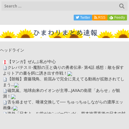
Twitter
RSS
Feedly
ヘッドライン
【マンガ】ぜんぶ私が中心
クレバテスⅡ-魔獣の王と偽りの勇者伝承- 第4話 感想：敵を探す
よりトアの書を餌に誘き出す作戦！
【朗報】齋藤飛鳥、前屈みで完全に見えてる動画が拡散されてし
まう…
磁気嵐、地球由来のイオンが主導…JAXAの衛星「あらせ」が観
測！
舌を絡ませて、唾液交換して── ちゅっちゅしながらの濃厚エッ
画像♪
海外「日本よ、お前がナンバーワンだ」 熊本地震直後の日本の対
応のスピードに世界が衝撃
広末涼子さん、正気に戻ってしまい絶望する・・・「アカン、キ