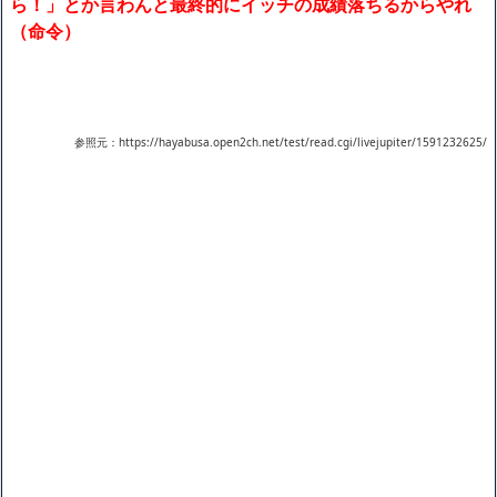
ら！」とか言わんと最終的にイッチの成績落ちるからやれ
（命令）
参照元：https://hayabusa.open2ch.net/test/read.cgi/livejupiter/1591232625/