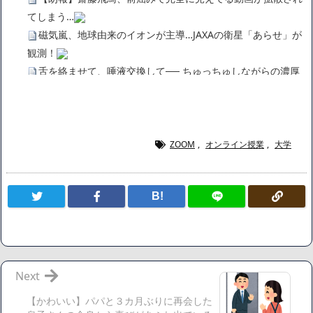
てしまう…
磁気嵐、地球由来のイオンが主導…JAXAの衛星「あらせ」が
観測！
舌を絡ませて、唾液交換して── ちゅっちゅしながらの濃厚
エッ画像♪
海外「日本よ、お前がナンバーワンだ」 熊本地震直後の日本
の対応のスピードに世界が衝撃
広末涼子さん、正気に戻ってしまい絶望する・・・「アカ
ZOOM
,
オンライン授業
,
大学
ン、キャリアがすべて終わった」
【悲報】サウナブーム終了のお知らせ 5年で｢ととのう客｣4
B!
割減
「ワンピース」、あと5年で終わりたい宣言から5年が経過し
てしまう・・・
【数学】なんだよこの漫画www【注意】
【画像】さくまあきら「桃鉄の赤マスは実際に行ってみてク
Next
ソだった所です」
【かわいい】パパと３カ月ぶりに再会した
【愕然】ワイ「豚バラ220gカリッカリになるまで焼いて重さ