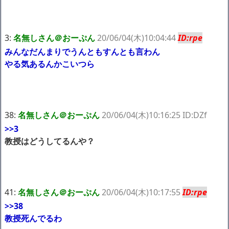
ｗｗｗｗｗ「こんな高いの？ｗｗ」「逆に超安い」
【閲覧注意】俺が近くにいると機械が壊れるんだけどさ
私は6年間「子無し既婚女性」で人から様々なことを言われてき
たけど子無しの原因は親の教えのせいかもしれません
3:
名無しさん＠おーぷん
20/06/04(木)10:04:44
ID:rpe
みんなだんまりでうんともすんとも言わん
Powered by livedoor 相互RSS
やる気あるんかこいつら
38:
名無しさん＠おーぷん
20/06/04(木)10:16:25 ID:DZf
>>3
教授はどうしてるんや？
41:
名無しさん＠おーぷん
20/06/04(木)10:17:55
ID:rpe
>>38
教授死んでるわ