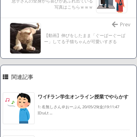
息子さんの全身から喜びがあふれ出ている
調べたろww(2割3割減ったら御の字やろなあww)」→結
写真はこちらｗｗｗ
果・・・・・・・・・・・・・・・・・・・
【悲報】ジェネリック医薬品、4割が承認書と異なる製造だ
Prev
ったことが発覚「衝撃的な数字だ」
【動画】伸びをしたまま「ぐーぱーぐーぱ
【速報】楽天グループ、減損損失約160億円と約700億円の繰
ー」してる子猫ちゃんが可愛いすぎる
延税金資産の取崩し
【悲報】読売新聞、「避難所の自販機が壊されて窃盗され
た」というデマ記事をこっそり削除してしまう
SM風俗嬢ワイ、なんでも答えるが質問ある？
関連記事
Powered by livedoor 相互RSS
ワイFラン学生オンライン授業でやらかす
1: 名無しさん＠おーぷん 20/05/29(金)19:11:47
ID:uLt ...