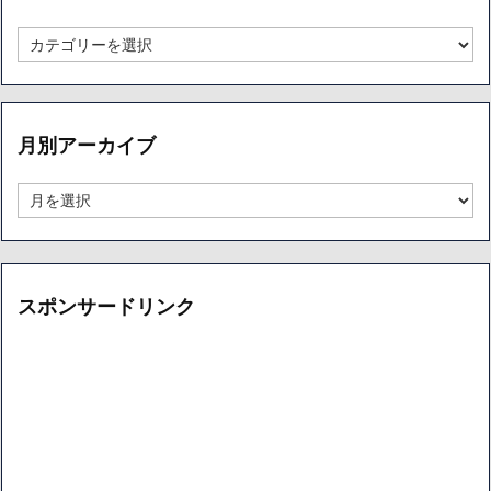
カ
テ
ゴ
リ
ー
月別アーカイブ
別
ア
ー
月
カ
別
イ
ア
ブ
ー
カ
イ
スポンサードリンク
ブ