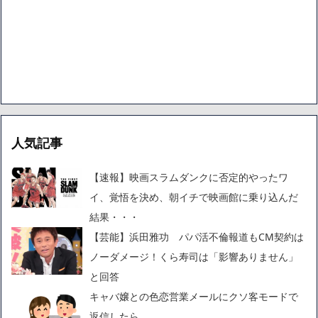
人気記事
【速報】映画スラムダンクに否定的やったワ
イ、覚悟を決め、朝イチで映画館に乗り込んだ
結果・・・
【芸能】浜田雅功 パパ活不倫報道もCM契約は
ノーダメージ！くら寿司は「影響ありません」
と回答
キャバ嬢との色恋営業メールにクソ客モードで
返信したら