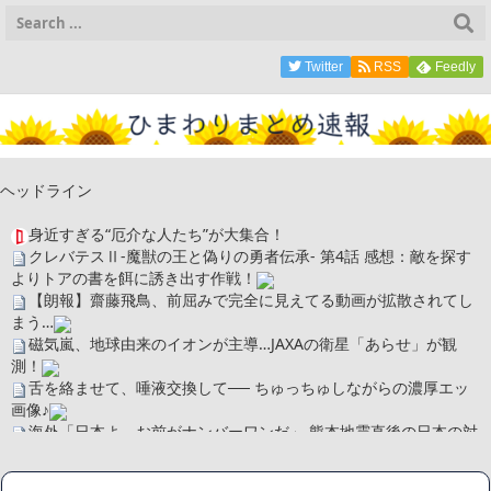
Twitter
RSS
Feedly
ヘッドライン
身近すぎる“厄介な人たち”が大集合！
クレバテスⅡ-魔獣の王と偽りの勇者伝承- 第4話 感想：敵を探す
よりトアの書を餌に誘き出す作戦！
【朗報】齋藤飛鳥、前屈みで完全に見えてる動画が拡散されてし
まう…
磁気嵐、地球由来のイオンが主導…JAXAの衛星「あらせ」が観
測！
舌を絡ませて、唾液交換して── ちゅっちゅしながらの濃厚エッ
画像♪
海外「日本よ、お前がナンバーワンだ」 熊本地震直後の日本の対
応のスピードに世界が衝撃
広末涼子さん、正気に戻ってしまい絶望する・・・「アカン、キ