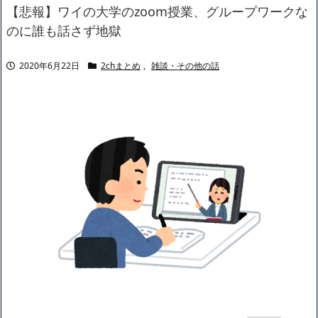
ャリアがすべて終わった」
【悲報】ワイの大学のzoom授業、グループワークな
【悲報】サウナブーム終了のお知らせ 5年で｢ととのう客｣4割減
のに誰も話さず地獄
「ワンピース」、あと5年で終わりたい宣言から5年が経過してし
まう・・・
2020年6月22日
2chまとめ
,
雑談・その他の話
【数学】なんだよこの漫画www【注意】
【画像】さくまあきら「桃鉄の赤マスは実際に行ってみてクソだ
った所です」
【愕然】ワイ「豚バラ220gカリッカリになるまで焼いて重さ調べ
たろww(2割3割減ったら御の字やろなあww)」→結
果・・・・・・・・・・・・・・・・・・・
【悲報】ジェネリック医薬品、4割が承認書と異なる製造だった
ことが発覚「衝撃的な数字だ」
【速報】楽天グループ、減損損失約160億円と約700億円の繰延税
金資産の取崩し
【悲報】読売新聞、「避難所の自販機が壊されて窃盗された」と
いうデマ記事をこっそり削除してしまう
SM風俗嬢ワイ、なんでも答えるが質問ある？
Powered by livedoor 相互RSS
ぜんぶ私が中心、そう思われたくないのに
【画像】 『GANTZ』の絶望シーン、ここに決まるｗｗｗｗｗ