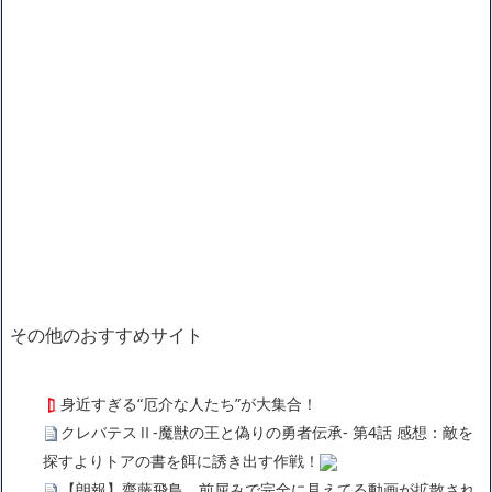
その他のおすすめサイト
身近すぎる“厄介な人たち”が大集合！
クレバテスⅡ-魔獣の王と偽りの勇者伝承- 第4話 感想：敵を
探すよりトアの書を餌に誘き出す作戦！
【朗報】齋藤飛鳥、前屈みで完全に見えてる動画が拡散され