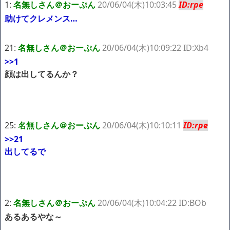
1:
名無しさん＠おーぷん
20/06/04(木)10:03:45
ID:rpe
NEW!
助けてクレメンス…
【世論調査】 フジ『Mr.サンデー』「消費税減税に反対が58％で
賛成を上回る！」 → ｗｗｗｗｗｗｗｗｗｗｗｗｗｗｗｗ
NEW!
【画像】電車ってこうした方が快適じゃね？
NEW!
21:
名無しさん＠おーぷん
20/06/04(木)10:09:22 ID:Xb4
絵師「『ハンター×ハンター』知らない人に誰がどの能力を使う
>>1
か解いてもらいたい」→問題が絶妙すぎてファンのニヤニヤが止ま
らなくなるｗｗｗｗｗ
NEW!
顔は出してるんか？
【朗報】幻想水滸伝のソシャゲ、普通に面白いｗｗｗｗｗ
NEW!
【動画】2026野獣の日（8月10日）、過去最高の盛り上がりを見
せる
NEW!
【画像】身長155cm・体重36kg・ウエスト51cmのスレンダー美
25:
名無しさん＠おーぷん
20/06/04(木)10:10:11
ID:rpe
少女がAVデビュ－ｗwwww
>>21
【画像】彼女「ねー、今日のデートこれで行っていー？」ﾊﾟｼｬ
出してるで
広末涼子さん、正気に戻ってしまい絶望する・・・「アカン、キ
ャリアがすべて終わった」
【配信者】「金バエ」のSNS更新が1週間途絶え、様々な憶測が
飛び交う。1週間ぶりの投稿でも一人称が「ボキ」ではなく「俺」と
なっており、本人ではないとの憶測が広がる
2:
名無しさん＠おーぷん
20/06/04(木)10:04:22 ID:BOb
かつてはSONYのパソコンだった「VAIO」家電量販店のノジマに
買収されてしまう
あるあるやな～
ハードオフに売っていた4万4000円のフィギュアがヤバすぎるｗ