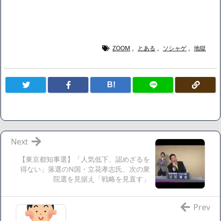
エッ画像♪
海外「日本よ、お前がナンバーワンだ」 熊本地震直後の日本
の対応のスピードに世界が衝撃
広末涼子さん、正気に戻ってしまい絶望する・・・「アカ
ZOOM
,
とある
,
ソシャゲ
,
地獄
ン、キャリアがすべて終わった」
【悲報】サウナブーム終了のお知らせ 5年で｢ととのう客｣4
B!
割減
「ワンピース」、あと5年で終わりたい宣言から5年が経過し
てしまう・・・
【数学】なんだよこの漫画www【注意】
【画像】さくまあきら「桃鉄の赤マスは実際に行ってみてク
Next
ソだった所です」
【東京都知事選】「人気低下、認めざるを
【愕然】ワイ「豚バラ220gカリッカリになるまで焼いて重さ
得ない」落選のN国・立花孝志氏、次の衆
調べたろww(2割3割減ったら御の字やろなあww)」→結
院選を見据え「戦略を見直す」
果・・・・・・・・・・・・・・・・・・・
【悲報】ジェネリック医薬品、4割が承認書と異なる製造だ
Prev
ったことが発覚「衝撃的な数字だ」