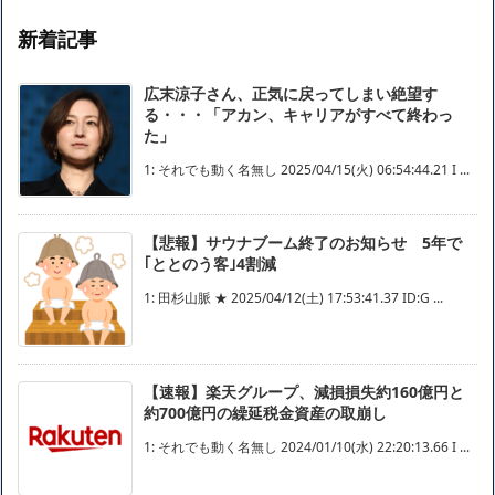
新着記事
広末涼子さん、正気に戻ってしまい絶望す
る・・・「アカン、キャリアがすべて終わっ
た」
1: それでも動く名無し 2025/04/15(火) 06:54:44.21 I ...
【悲報】サウナブーム終了のお知らせ 5年で
｢ととのう客｣4割減
1: 田杉山脈 ★ 2025/04/12(土) 17:53:41.37 ID:G ...
【速報】楽天グループ、減損損失約160億円と
約700億円の繰延税金資産の取崩し
1: それでも動く名無し 2024/01/10(水) 22:20:13.66 I ...