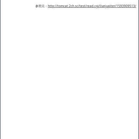
参照元：
http://tomcat.2ch.sc/test/read.cgi/livejupiter/1593909513/