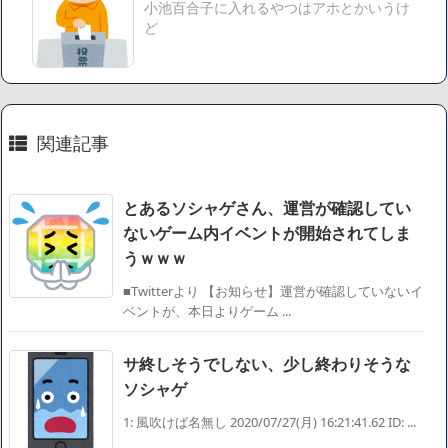
小池百合子に入れるやつはアホとかいうけ
【速報】楽天グループ、減損損失約160億円と約700億円の繰
ど
延税金資産の取崩し
【悲報】読売新聞、「避難所の自販機が壊されて窃盗され
た」というデマ記事をこっそり削除してしまう
SM風俗嬢ワイ、なんでも答えるが質問ある？
関連記事
Powered by livedoor 相互RSS
とあるソシャゲさん、運営が確認してい
ないゲーム内イベントが開始されてしま
うｗｗｗ
■Twitterより 【お知らせ】運営が確認していないイ
ベントが、本日よりゲーム ...
サ終しそうでしない、少し終わりそうな
ソシャゲ
1: 風吹けば名無し 2020/07/27(月) 16:21:41.62 ID: ...