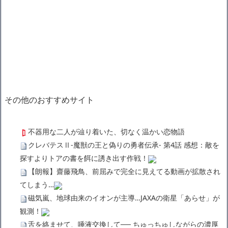
その他のおすすめサイト
不器用な二人が辿り着いた、切なく温かい恋物語
クレバテスⅡ-魔獣の王と偽りの勇者伝承- 第4話 感想：敵を
探すよりトアの書を餌に誘き出す作戦！
【朗報】齋藤飛鳥、前屈みで完全に見えてる動画が拡散され
てしまう…
磁気嵐、地球由来のイオンが主導…JAXAの衛星「あらせ」が
観測！
舌を絡ませて、唾液交換して── ちゅっちゅしながらの濃厚