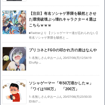
【注目】有名ソシャゲ界隈を騒然とさせ
た環境破壊ぶっ壊れキャラクター４選は
こちらｗｗｗ
■Twitterより 【ソシャゲーマー達が忘れられない】
有名ソシャゲ界隈を騒然と ...
プリコネとFGOの叩かれ方の差はなんや
1: 名無しさん＠おーぷん 20/07/06(月)12:54:19
ID:uRp ...
ソシャゲーマー「年50万溶かしたｗ」
「ワイは100万」 「200万」
1: 名無しさん＠おーぷん 20/07/06(月)23:50:33
ID:Bz7 ...