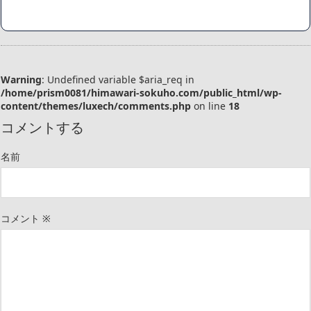
Warning
: Undefined variable $aria_req in
/home/prism0081/himawari-sokuho.com/public_html/wp-
content/themes/luxech/comments.php
on line
18
コメントする
名前
コメント
※