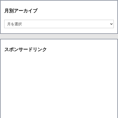
リ
ー
月別アーカイブ
別
ア
ー
月
カ
別
イ
ア
ブ
ー
カ
イ
スポンサードリンク
ブ