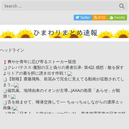
Twitter
RSS
Feedly
ヘッドライン
爽やか青年に忍び寄るストーカー疑惑
クレバテスⅡ-魔獣の王と偽りの勇者伝承- 第4話 感想：敵を探す
よりトアの書を餌に誘き出す作戦！
【朗報】齋藤飛鳥、前屈みで完全に見えてる動画が拡散されてし
まう…
磁気嵐、地球由来のイオンが主導…JAXAの衛星「あらせ」が観
測！
舌を絡ませて、唾液交換して── ちゅっちゅしながらの濃厚エッ
画像♪
海外「日本よ、お前がナンバーワンだ」 熊本地震直後の日本の対
応のスピードに世界が衝撃
広末涼子さん、正気に戻ってしまい絶望する・・・「アカン、キ