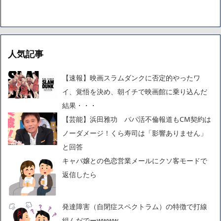
人気記事
【速報】映画スラムダンクに否定的やったワ
イ、覚悟を決め、朝イチで映画館に乗り込んだ
結果・・・
【芸能】浜田雅功 パパ活不倫報道もCM契約は
ノーダメージ！くら寿司は「影響ありません」
と回答
キャバ嬢との色恋営業メールにクソ客モードで
返信したら
発達障害（自閉症スペクトラム）の特徴で打線
組んだでーwwww