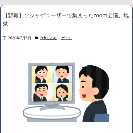
バレて騒然ｗｗｗｗｗ
NEW!
整形してはいけないみたいな風潮、冷静に考えると謎だよな
【悲報】ソシャゲユーザーで集まったzoom会議、地
NEW!
獄
【動画】 新型のさすまた、限界突破ｗｗｗｗｗｗ
NEW!
なぁ、永久機関ってなんで絶対に作れないん？
NEW!
【悲報】 有吉、一般人に「ド正論」を叩きつけて炎上ｗｗｗｗｗ
2020年7月6日
2chまとめ
,
ゲーム
ｗｗｗ
NEW!
【朗報】あのちゃん、イメチェンして可愛くなる
NEW!
【画像】身長155cm・体重36kg・ウエスト51cmのスレンダー美
少女がAVデビュ－ｗwwww
【画像】彼女「ねー、今日のデートこれで行っていー？」ﾊﾟｼｬ
広末涼子さん、正気に戻ってしまい絶望する・・・「アカン、キ
ャリアがすべて終わった」
【配信者】「金バエ」のSNS更新が1週間途絶え、様々な憶測が
飛び交う。1週間ぶりの投稿でも一人称が「ボキ」ではなく「俺」と
なっており、本人ではないとの憶測が広がる
かつてはSONYのパソコンだった「VAIO」家電量販店のノジマに
買収されてしまう
ハードオフに売っていた4万4000円のフィギュアがヤバすぎるｗ
ｗｗｗｗｗ「こんな高いの？ｗｗ」「逆に超安い」
【閲覧注意】俺が近くにいると機械が壊れるんだけどさ
私は6年間「子無し既婚女性」で人から様々なことを言われてき