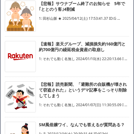
【悲報】サウナブーム終了のお知らせ 5年で
｢ととのう客｣4割減
1: 田杉山脈 ★ 2025/04/12(土) 17:53:41.37 ID:G ...
【速報】楽天グループ、減損損失約160億円と
約700億円の繰延税金資産の取崩し
1: それでも動く名無し 2024/01/10(水) 22:20:13.66 I ...
【悲報】読売新聞、「避難所の自販機が壊され
て窃盗された」というデマ記事をこっそり削除
してしまう
1: それでも動く名無し 2024/01/07(日) 11:30:55.09 I ...
SM風俗嬢ワイ、なんでも答えるが質問ある？
1: 主 2023/12/16(土) 20:39:31.66 ID:lG3rV ...