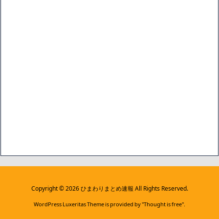
Copyright ©
2026
ひまわりまとめ速報
All Rights Reserved.
WordPress Luxeritas Theme is provided by "
Thought is free
".