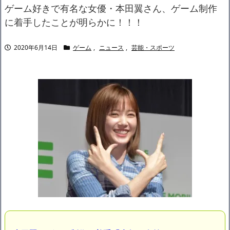
ャリアがすべて終わった」
ゲーム好きで有名な女優・本田翼さん、ゲーム制作
【悲報】サウナブーム終了のお知らせ 5年で｢ととのう客｣4割減
に着手したことが明らかに！！！
「ワンピース」、あと5年で終わりたい宣言から5年が経過してし
まう・・・
2020年6月14日
ゲーム
,
ニュース
,
芸能・スポーツ
【数学】なんだよこの漫画www【注意】
【画像】さくまあきら「桃鉄の赤マスは実際に行ってみてクソだ
った所です」
【愕然】ワイ「豚バラ220gカリッカリになるまで焼いて重さ調べ
たろww(2割3割減ったら御の字やろなあww)」→結
果・・・・・・・・・・・・・・・・・・・
【悲報】ジェネリック医薬品、4割が承認書と異なる製造だった
ことが発覚「衝撃的な数字だ」
【速報】楽天グループ、減損損失約160億円と約700億円の繰延税
金資産の取崩し
【悲報】読売新聞、「避難所の自販機が壊されて窃盗された」と
いうデマ記事をこっそり削除してしまう
SM風俗嬢ワイ、なんでも答えるが質問ある？
Powered by livedoor 相互RSS
小さなすれ違いが、夫を追い詰めていく
【衝撃】川口被告(19)に無期懲役 江別大学生殺人事件、19歳で