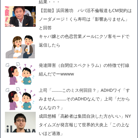
結果・・・
【芸能】浜田雅功 パパ活不倫報道もCM契約は
ノーダメージ！くら寿司は「影響ありません」
と回答
キャバ嬢との色恋営業メールにクソ客モードで
返信したら
発達障害（自閉症スペクトラム）の特徴で打線
組んだでーwwww
上司「………このミス何回目？」ADHDワイ「す
みません………そのADHDなんで」上司「だから
なんなの？」
成田悠輔「高齢者は集団自決した方がいい」NY
タイムズが発言報じて世界的大炎上「この上な
いほど過激」