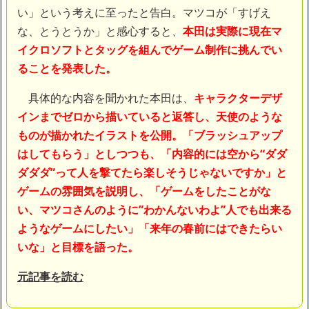
【閲覧注意】俺が近くにいると機械が壊れるんだけどさ
い」という考えに至ったと告白。マツコが「すげえ
私は6年間「子無し既婚女性」で人から様々なことを言われてき
な、とうとうか」と感心すると、
本田は実際に現在マ
たけど子無しの原因は親の教えのせいかもしれません
イクロソフトとタッグを組んでゲーム制作に挑んでい
Powered by livedoor 相互RSS
ることを発表した。
具体的な内容を聞かれた本田は、
キャラクターデザ
インまでゼロから描いていると返答し、天使のような
ものが描かれたイラストを公開。「ブラッシュアップ
はしてもらう」としつつも、「内容的には空から“ダダ
ダダダ”って人を撃てたら楽しそうじゃないですか」と
ゲームの雰囲気を説明し、「ゲームをしたことがな
い、マツコさんのように”わかんないわよ”人でも出来る
ようなゲームにしたい」「来年の春前にはできたらい
いな」と目標を語った。
元記事を読む