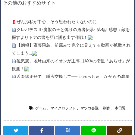
その他のおすすめサイト
ぜんぶ私が中心、そう思われたくないのに
クレバテスⅡ-魔獣の王と偽りの勇者伝承- 第4話 感想：敵を
探すよりトアの書を餌に誘き出す作戦！
【朗報】齋藤飛鳥、前屈みで完全に見えてる動画が拡散され
てしまう…
磁気嵐、地球由来のイオンが主導…JAXAの衛星「あらせ」が
観測！
舌を絡ませて、唾液交換して── ちゅっちゅしながらの濃厚
エッ画像♪
海外「日本よ、お前がナンバーワンだ」 熊本地震直後の日本
の対応のスピードに世界が衝撃
広末涼子さん、正気に戻ってしまい絶望する・・・「アカ
ゲーム
,
マイクロソフト
,
マツコ会議
,
制作
,
本田翼
ン、キャリアがすべて終わった」
【悲報】サウナブーム終了のお知らせ 5年で｢ととのう客｣4
B!
割減