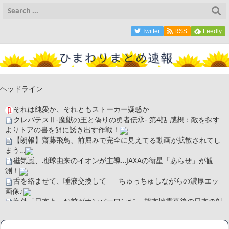
Twitter
RSS
Feedly
ヘッドライン
それは純愛か、それともストーカー疑惑か
クレバテスⅡ-魔獣の王と偽りの勇者伝承- 第4話 感想：敵を探す
よりトアの書を餌に誘き出す作戦！
【朗報】齋藤飛鳥、前屈みで完全に見えてる動画が拡散されてし
まう…
磁気嵐、地球由来のイオンが主導…JAXAの衛星「あらせ」が観
測！
舌を絡ませて、唾液交換して── ちゅっちゅしながらの濃厚エッ
画像♪
海外「日本よ、お前がナンバーワンだ」 熊本地震直後の日本の対
応のスピードに世界が衝撃
広末涼子さん、正気に戻ってしまい絶望する・・・「アカン、キ