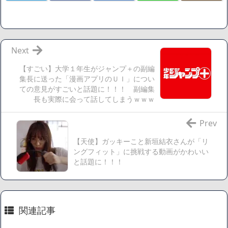
「ワンピース」、あと5年で終わりたい宣言から5年が経過し
てしまう・・・
【数学】なんだよこの漫画www【注意】
【画像】さくまあきら「桃鉄の赤マスは実際に行ってみてク
Next
ソだった所です」
【すごい】大学１年生がジャンプ＋の副編
【愕然】ワイ「豚バラ220gカリッカリになるまで焼いて重さ
集長に送った「漫画アプリのＵＩ」につい
調べたろww(2割3割減ったら御の字やろなあww)」→結
ての意見がすごいと話題に！！！ 副編集
長も実際に会って話してしまうｗｗｗ
果・・・・・・・・・・・・・・・・・・・
【悲報】ジェネリック医薬品、4割が承認書と異なる製造だ
Prev
ったことが発覚「衝撃的な数字だ」
【速報】楽天グループ、減損損失約160億円と約700億円の繰
【天使】ガッキーこと新垣結衣さんが「リ
ングフィット」に挑戦する動画がかわいい
延税金資産の取崩し
と話題に！！！
【悲報】読売新聞、「避難所の自販機が壊されて窃盗され
た」というデマ記事をこっそり削除してしまう
SM風俗嬢ワイ、なんでも答えるが質問ある？
関連記事
Powered by livedoor 相互RSS