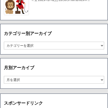
カテゴリー別アーカイブ
カ
テ
ゴ
リ
ー
月別アーカイブ
別
ア
ー
月
カ
別
イ
ア
ブ
ー
カ
イ
スポンサードリンク
ブ