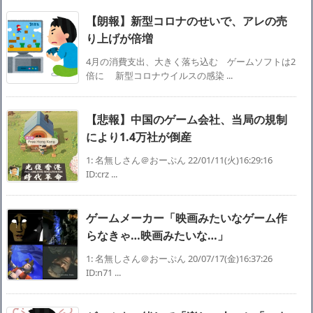
【朗報】新型コロナのせいで、アレの売
り上げが倍増
4月の消費支出、大きく落ち込む ゲームソフトは2
倍に 新型コロナウイルスの感染 ...
【悲報】中国のゲーム会社、当局の規制
により1.4万社が倒産
1: 名無しさん＠おーぷん 22/01/11(火)16:29:16
ID:crz ...
ゲームメーカー「映画みたいなゲーム作
らなきゃ…映画みたいな…」
1: 名無しさん＠おーぷん 20/07/17(金)16:37:26
ID:n71 ...