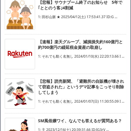
【悲報】サウナブーム終了のお知らせ 5年で
｢ととのう客｣4割減
1: 田杉山脈 ★ 2025/04/12(土) 17:53:41.37 ID:G ...
【速報】楽天グループ、減損損失約160億円と
約700億円の繰延税金資産の取崩し
1: それでも動く名無し 2024/01/10(水) 22:20:13.66 I ...
【悲報】読売新聞、「避難所の自販機が壊され
て窃盗された」というデマ記事をこっそり削除
してしまう
1: それでも動く名無し 2024/01/07(日) 11:30:55.09 I ...
SM風俗嬢ワイ、なんでも答えるが質問ある？
1: 主 2023/12/16(土) 20:39:31.66 ID:lG3rV ...