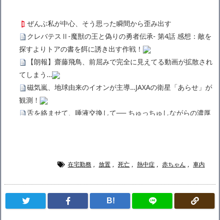
ぜんぶ私が中心、そう思った瞬間から歪み出す
クレバテスⅡ-魔獣の王と偽りの勇者伝承- 第4話 感想：敵を
探すよりトアの書を餌に誘き出す作戦！
【朗報】齋藤飛鳥、前屈みで完全に見えてる動画が拡散され
てしまう…
磁気嵐、地球由来のイオンが主導…JAXAの衛星「あらせ」が
観測！
舌を絡ませて、唾液交換して── ちゅっちゅしながらの濃厚
エッ画像♪
海外「日本よ、お前がナンバーワンだ」 熊本地震直後の日本
の対応のスピードに世界が衝撃
広末涼子さん、正気に戻ってしまい絶望する・・・「アカ
在宅勤務
,
放置
,
死亡
,
熱中症
,
赤ちゃん
,
車内
ン、キャリアがすべて終わった」
【悲報】サウナブーム終了のお知らせ 5年で｢ととのう客｣4
B!
割減
「ワンピース」、あと5年で終わりたい宣言から5年が経過し