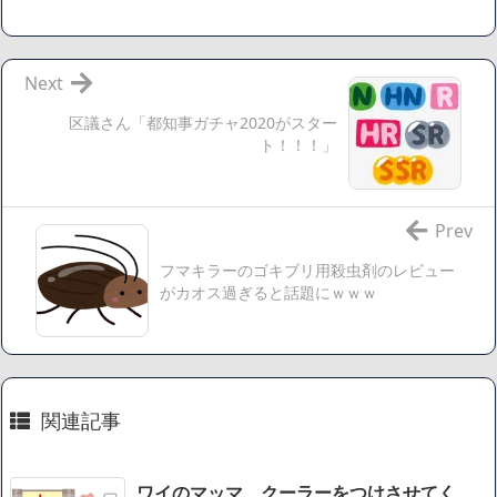
てしまう・・・
【数学】なんだよこの漫画www【注意】
【画像】さくまあきら「桃鉄の赤マスは実際に行ってみてク
Next
ソだった所です」
区議さん「都知事ガチャ2020がスター
【愕然】ワイ「豚バラ220gカリッカリになるまで焼いて重さ
ト！！！」
調べたろww(2割3割減ったら御の字やろなあww)」→結
果・・・・・・・・・・・・・・・・・・・
【悲報】ジェネリック医薬品、4割が承認書と異なる製造だ
Prev
ったことが発覚「衝撃的な数字だ」
フマキラーのゴキブリ用殺虫剤のレビュー
【速報】楽天グループ、減損損失約160億円と約700億円の繰
がカオス過ぎると話題にｗｗｗ
延税金資産の取崩し
【悲報】読売新聞、「避難所の自販機が壊されて窃盗され
た」というデマ記事をこっそり削除してしまう
SM風俗嬢ワイ、なんでも答えるが質問ある？
関連記事
Powered by livedoor 相互RSS
ワイのマッマ、クーラーをつけさせてく