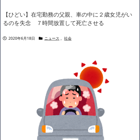
い顔好きって言いましたよ？99％嫌われてるのが普通で、残りの
1％は絶対お母さんが好きです」って言わ
NEW!
【ひどい】在宅勤務の父親、車の中に２歳女児がい
【幽霊否定派、完全論破】幽霊がいないなら午前2時に一人で墓
るのを失念 ７時間放置して死亡させる
石を木刀で叩き割れるよな？ｗｗｗｗｗ
NEW!
年収1500万の父が退職。父「退職金も渡したよな？」母「貯金な
んてないよー」父「全部なくなったの！？」→予想外の返事に家族
2020年6月18日
ニュース
,
社会
騒然となり…
NEW!
嫁と子作り中なんだけどこうなるｗｗｗ
NEW!
【動画】ショートスリーパー堀さん、対面で高須幹弥にキレる ←
睡眠は大事だと話題
NEW!
【動画】ピザを食う松本まりかさん、なんかヤバい
NEW!
【画像】身長155cm・体重36kg・ウエスト51cmのスレンダー美
少女がAVデビュ－ｗwwww
【画像】彼女「ねー、今日のデートこれで行っていー？」ﾊﾟｼｬ
広末涼子さん、正気に戻ってしまい絶望する・・・「アカン、キ
ャリアがすべて終わった」
【配信者】「金バエ」のSNS更新が1週間途絶え、様々な憶測が
飛び交う。1週間ぶりの投稿でも一人称が「ボキ」ではなく「俺」と
なっており、本人ではないとの憶測が広がる
かつてはSONYのパソコンだった「VAIO」家電量販店のノジマに
買収されてしまう
ハードオフに売っていた4万4000円のフィギュアがヤバすぎるｗ