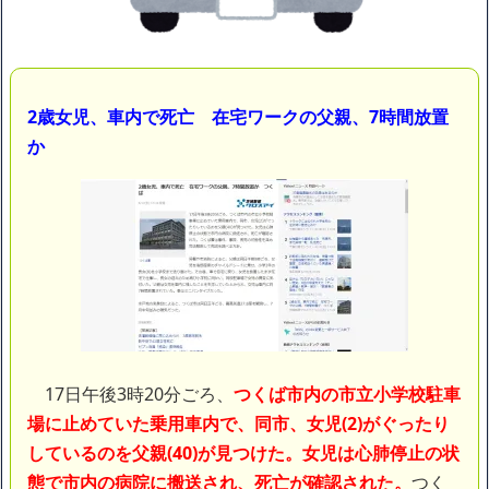
ｗｗｗｗｗ「こんな高いの？ｗｗ」「逆に超安い」
【閲覧注意】俺が近くにいると機械が壊れるんだけどさ
私は6年間「子無し既婚女性」で人から様々なことを言われてき
たけど子無しの原因は親の教えのせいかもしれません
2歳女児、車内で死亡 在宅ワークの父親、7時間放置
Powered by livedoor 相互RSS
か
17日午後3時20分ごろ、
つくば市内の市立小学校駐車
場に止めていた乗用車内で、同市、女児(2)がぐったり
しているのを父親(40)が見つけた。女児は心肺停止の状
態で市内の病院に搬送され、死亡が確認された。
つく