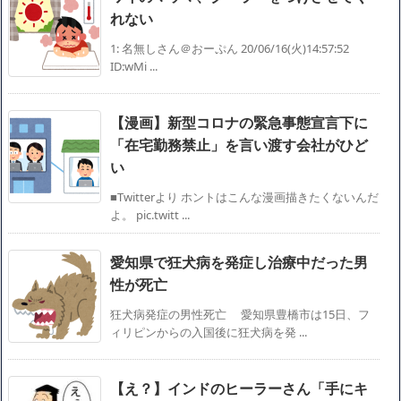
れない
1: 名無しさん＠おーぷん 20/06/16(火)14:57:52
ID:wMi ...
【漫画】新型コロナの緊急事態宣言下に
「在宅勤務禁止」を言い渡す会社がひど
い
■Twitterより ホントはこんな漫画描きたくないんだ
よ。 pic.twitt ...
愛知県で狂犬病を発症し治療中だった男
性が死亡
狂犬病発症の男性死亡 愛知県豊橋市は15日、フ
ィリピンからの入国後に狂犬病を発 ...
【え？】インドのヒーラーさん「手にキ