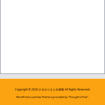
Copyright ©
2026
ひまわりまとめ速報
All Rights Reserved.
WordPress Luxeritas Theme is provided by "
Thought is free
".