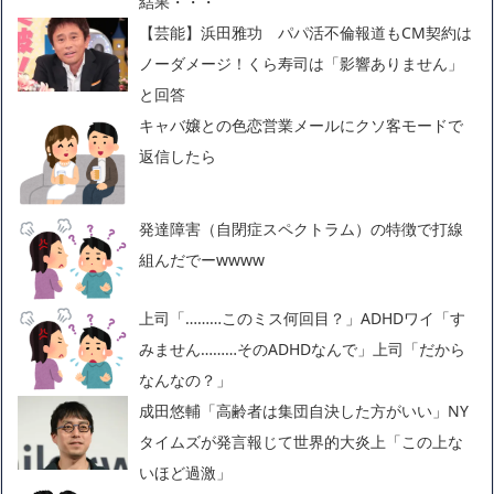
結果・・・
【芸能】浜田雅功 パパ活不倫報道もCM契約は
ノーダメージ！くら寿司は「影響ありません」
と回答
キャバ嬢との色恋営業メールにクソ客モードで
返信したら
発達障害（自閉症スペクトラム）の特徴で打線
組んだでーwwww
上司「………このミス何回目？」ADHDワイ「す
みません………そのADHDなんで」上司「だから
なんなの？」
成田悠輔「高齢者は集団自決した方がいい」NY
タイムズが発言報じて世界的大炎上「この上な
いほど過激」