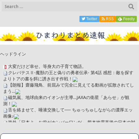
Twitter
RSS
Feedly
ヘッドライン
大変だけど幸せ。等身大の子育て物語。
クレバテスⅡ-魔獣の王と偽りの勇者伝承- 第4話 感想：敵を探す
よりトアの書を餌に誘き出す作戦！
【朗報】齋藤飛鳥、前屈みで完全に見えてる動画が拡散されてし
まう…
磁気嵐、地球由来のイオンが主導…JAXAの衛星「あらせ」が観
測！
舌を絡ませて、唾液交換して── ちゅっちゅしながらの濃厚エッ
画像♪
海外「日本よ、お前がナンバーワンだ」 熊本地震直後の日本の対
応のスピードに世界が衝撃
広末涼子さん、正気に戻ってしまい絶望する・・・「アカン、キ