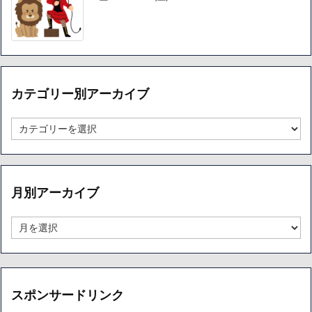
カテゴリー別アーカイブ
カ
テ
ゴ
リ
ー
月別アーカイブ
別
ア
ー
月
カ
別
イ
ア
ブ
ー
カ
イ
スポンサードリンク
ブ