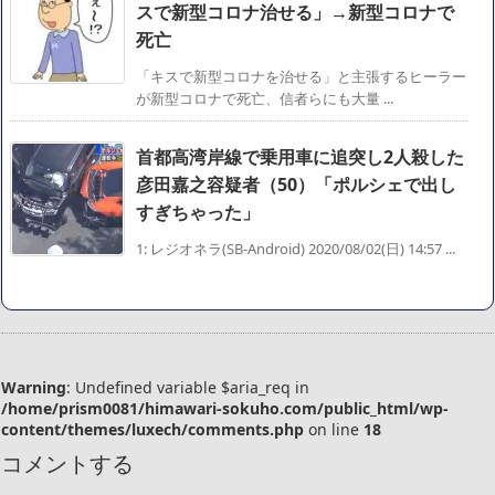
スで新型コロナ治せる」→新型コロナで
死亡
「キスで新型コロナを治せる」と主張するヒーラー
が新型コロナで死亡、信者らにも大量 ...
首都高湾岸線で乗用車に追突し2人殺した
彦田嘉之容疑者（50）「ポルシェで出し
すぎちゃった」
1: レジオネラ(SB-Android) 2020/08/02(日) 14:57 ...
Warning
: Undefined variable $aria_req in
/home/prism0081/himawari-sokuho.com/public_html/wp-
content/themes/luxech/comments.php
on line
18
コメントする