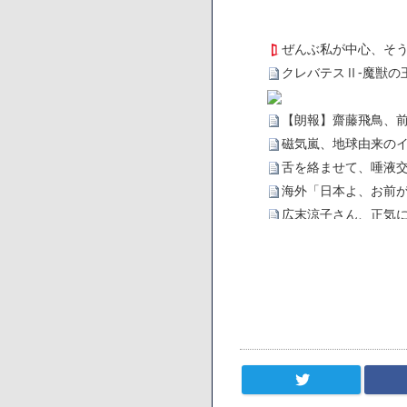
ぜんぶ私が中心、そ
クレバテスⅡ-魔獣の
【朗報】齋藤飛鳥、
磁気嵐、地球由来のイ
舌を絡ませて、唾液交
海外「日本よ、お前が
広末涼子さん、正気
【悲報】サウナブーム
「ワンピース」、あと
【数学】なんだよこの
【画像】さくまあき
【愕然】ワイ「豚バラ
ろなあww)」→結果・
【悲報】ジェネリッ
【速報】楽天グループ