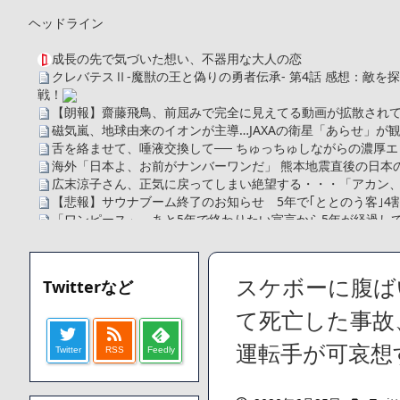
ヘッドライン
成長の先で気づいた想い、不器用な大人の恋
クレバテスⅡ-魔獣の王と偽りの勇者伝承- 第4話 感想：敵
戦！
【朗報】齋藤飛鳥、前屈みで完全に見えてる動画が拡散されて
磁気嵐、地球由来のイオンが主導…JAXAの衛星「あらせ」が
舌を絡ませて、唾液交換して── ちゅっちゅしながらの濃厚エ
海外「日本よ、お前がナンバーワンだ」 熊本地震直後の日本
広末涼子さん、正気に戻ってしまい絶望する・・・「アカン
【悲報】サウナブーム終了のお知らせ 5年で｢ととのう客｣4
「ワンピース」、あと5年で終わりたい宣言から5年が経過し
【数学】なんだよこの漫画www【注意】
【画像】さくまあきら「桃鉄の赤マスは実際に行ってみてク
【愕然】ワイ「豚バラ220gカリッカリになるまで焼いて重さ調
スケボーに腹ば
Twitterなど
字やろなあww)」→結果・・・・・・・・・・・・・・・・・・
【悲報】ジェネリック医薬品、4割が承認書と異なる製造だっ
て死亡した事故
【速報】楽天グループ、減損損失約160億円と約700億円の
運転手が可哀想
Twitter
RSS
Feedly
【悲報】読売新聞、「避難所の自販機が壊されて窃盗された
てしまう
SM風俗嬢ワイ、なんでも答えるが質問ある？