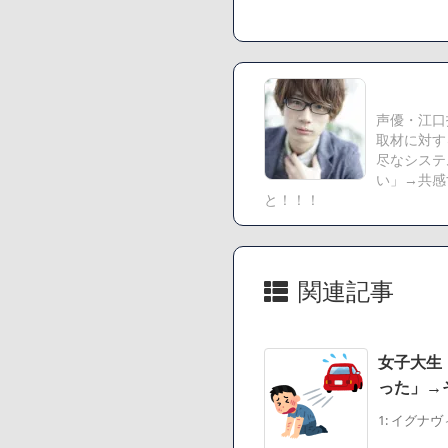
【悲報】読売新聞、
まう
SM風俗嬢ワイ、なん
声優・江口
Powered by livedoor 
取材に対す
尽なシステ
い」→共感
と！！！
関連記事
女子大生
った」→
1: イグナヴィバ