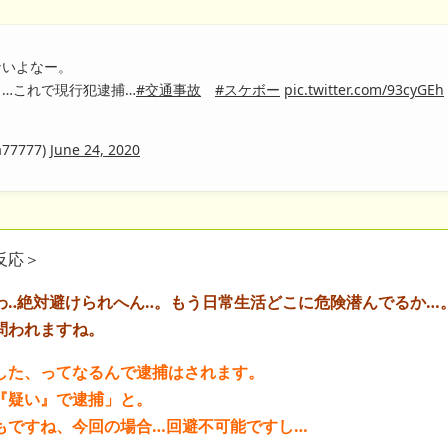
ないよなー。
…これで現行犯逮捕…
#交通事故
#スケボー
pic.twitter.com/93cyGEh
a77777)
June 24, 2020
反応＞
わ‥絶対避けられへん‥。もう日常生活どこに危険潜んでるか…
問われますね。
した、ってなるんで逮捕はされます。
『疑い』で逮捕」と。
もですね、今回の場合…回避不可能ですし…