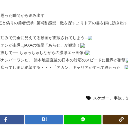
う思った瞬間から歪み出す
王と偽りの勇者伝承- 第4話 感想：敵を探すよりトアの書を餌に誘き出
前屈みで完全に見えてる動画が拡散されてしまう…
オンが主導…JAXAの衛星「あらせ」が観測！
換して── ちゅっちゅしながらの濃厚エッ画像♪
ナンバーワンだ」 熊本地震直後の日本の対応のスピードに世界が衝撃
に戻ってしまい絶望する・・・「アカン、キャリアがすべて終わった」
終了のお知らせ 5年で｢ととのう客｣4割減
5年で終わりたい宣言から5年が経過してしまう・・・
漫画www【注意】
ら「桃鉄の赤マスは実際に行ってみてクソだった所です」
スケボー
,
事故
,
220gカリッカリになるまで焼いて重さ調べたろww(2割3割減ったら御
・・・・・・・・・・・・・・・・・・
ク医薬品、4割が承認書と異なる製造だったことが発覚「衝撃的な数字だ
B!
、減損損失約160億円と約700億円の繰延税金資産の取崩し