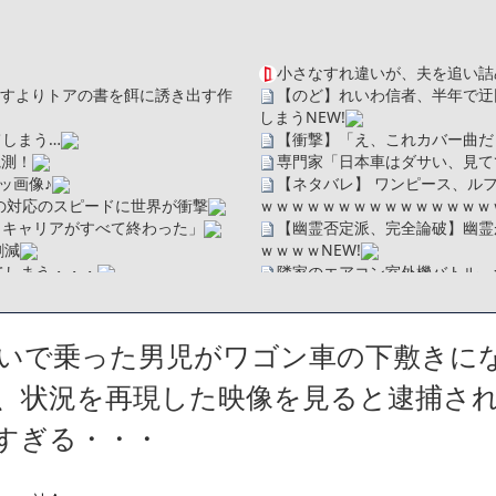
小さなすれ違いが、夫を追い詰
を探すよりトアの書を餌に誘き出す作
【のど】れいわ信者、半年で迂
しまう
NEW!
しまう…
【衝撃】「え、これカバー曲だ
観測！
専門家「日本車はダサい、見て
ッ画像♪
【ネタバレ】 ワンピース、ル
の対応のスピードに世界が衝撃
ｗｗｗｗｗｗｗｗｗｗｗｗｗｗｗｗ
、キャリアがすべて終わった」
【幽霊否定派、完全論破】幽霊
割減
ｗｗｗｗ
NEW!
てしまう・・・
隣家のエアコン室外機バトル、
【画像】身長155cm・体重36
ソだった所です」
【画像】彼女「ねー、今日のデー
べたろww(2割3割減ったら御の
広末涼子さん、正気に戻ってし
いで乗った男児がワゴン車の下敷きに
・
【配信者】「金バエ」のSNS
たことが発覚「衝撃的な数字だ」
一人称が「ボキ」ではなく「俺」
、状況を再現した映像を見ると逮捕さ
かつてはSONYのパソコンだっ
繰延税金資産の取崩し
ハードオフに売っていた4万4
すぎる・・・
」というデマ記事をこっそり削除し
ｗ」「逆に超安い」
【閲覧注意】俺が近くにいると
私は6年間「子無し既婚女性」