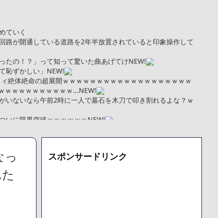
めていく
回路が開通している道路を2年半放置されていると印象操作して
ったの！？」って知って驚いた曲あげてけ
NEW!
て恥ずかしい」
NEW!
フィ絶体絶命の超展開ｗｗｗｗｗｗｗｗｗｗｗｗｗｗｗｗｗｗｗ
ｗｗｗｗｗｗｗｗｗｗ...
NEW!
がいないなら午前2時に一人で墓石を木刀で叩き割れるよな？ｗ
ついに限界突破ｗｗｗｗｗｗ
NEW!
kg・ウエスト51cmのスレンダー美少女がAVデビュ－ｗwwww
トこれで行っていー？」ﾊﾟｼｬ
まい絶望する・・・「アカン、キャリアがすべて終わった」
なっ
スポンサードリンク
更新が1週間途絶え、様々な憶測が飛び交う。1週間ぶりの投稿でも
となっており、本人ではないとの憶測が広がる
れた
た「VAIO」家電量販店のノジマに買収されてしまう
000円のフィギュアがヤバすぎるｗｗｗｗｗｗ「こんな高いの？ｗ
機械が壊れるんだけどさ
で人から様々なことを言われてきたけど子無しの原因は親の教え