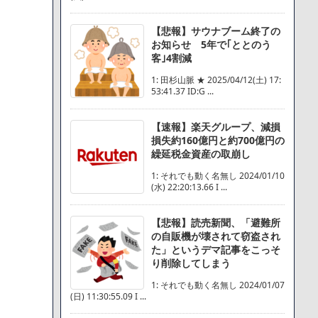
【悲報】サウナブーム終了の
お知らせ 5年で｢ととのう
客｣4割減
1: 田杉山脈 ★ 2025/04/12(土) 17:
53:41.37 ID:G ...
【速報】楽天グループ、減損
損失約160億円と約700億円の
繰延税金資産の取崩し
1: それでも動く名無し 2024/01/10
(水) 22:20:13.66 I ...
【悲報】読売新聞、「避難所
の自販機が壊されて窃盗され
た」というデマ記事をこっそ
り削除してしまう
1: それでも動く名無し 2024/01/07
(日) 11:30:55.09 I ...