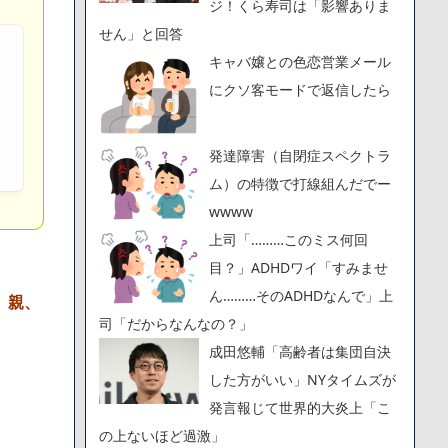
ジ！くら寿司は「影響ありま
せん」と回答
キャバ嬢との色恋営業メール
にクソ客モードで返信したら
発達障害（自閉症スペクトラ
ム）の特徴で打線組んだでー
wwww
上司「………このミス何回
目？」ADHDワイ「すみませ
ん………そのADHDなんで」上
。親、
司「だからなんなの？」
成田悠輔「高齢者は集団自決
した方がいい」NYタイムズが
発言報じて世界的大炎上「こ
の上ないほど過激」