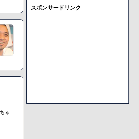
カ
除してし
スポンサードリンク
イ
ブ
っちゃ