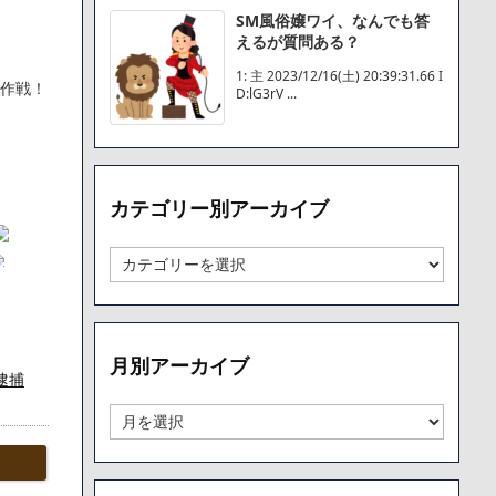
SM風俗嬢ワイ、なんでも答
えるが質問ある？
1: 主 2023/12/16(土) 20:39:31.66 I
す作戦！
D:lG3rV ...
カテゴリー別アーカイブ
カ
テ
ゴ
リ
ー
月別アーカイブ
別
逮捕
ア
の字や
ー
月
カ
別
イ
ア
」
ブ
ー