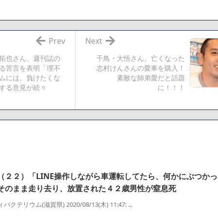
「避難所の自販機が壊されて窃盗された」というデマ記事をこっそり削
でも答えるが質問ある？
Prev
Next
拓也さん、週刊誌の
千鳥・大悟さん、亡くなった
相互RSS
る苦言を表明「理不
志村けんさんの愛車を購入！
ムには、負けたくな
素敵な師弟愛だと話題
する意見が続々
に！！！
（２２）「LINE操作しながら車運転してたら、何かにぶつか
そのまま走り去り、放置された４２歳男性が窒息死
クテリウム(滋賀県) 2020/08/13(木) 11:47: ...