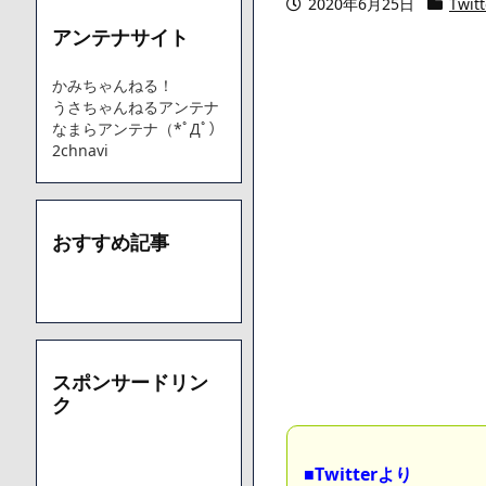
2020年6月25日
Twitt
アンテナサイト
Powered by livedoor 相互RSS
かみちゃんねる！
うさちゃんねるアンテナ
なまらアンテナ（*ﾟДﾟ）
2chnavi
おすすめ記事
スポンサードリン
ク
■Twitterより