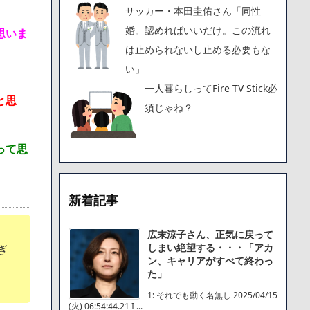
サッカー・本田圭佑さん「同性
婚。認めればいいだけ。この流れ
思いま
は止められないし止める必要もな
い」
一人暮らしってFire TV Stick必
と思
須じゃね？
って思
新着記事
広末涼子さん、正気に戻って
しまい絶望する・・・「アカ
ぎ
ン、キャリアがすべて終わっ
た」
1: それでも動く名無し 2025/04/15
(火) 06:54:44.21 I ...