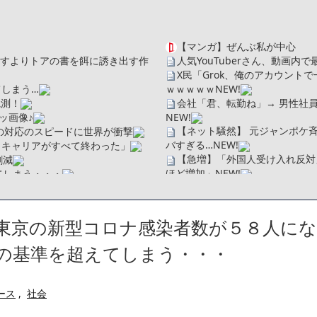
【マンガ】ぜんぶ私が中心
を探すよりトアの書を餌に誘き出す作
人気YouTuberさん、動画
X民「Grok、俺のアカウン
しまう…
ｗｗｗｗｗ
NEW!
観測！
会社「君、転勤ね」→ 男性社
ッ画像♪
NEW!
【ネット騒然】 元ジャンポケ
の対応のスピードに世界が衝撃
バすぎる…
NEW!
、キャリアがすべて終わった」
【急増】「外国人受け入れ反対」
割減
ほど増加」
NEW!
てしまう・・・
【悲報】田中みな実(39)、妊
【画像】身長155cm・体重36
ソだった所です」
【画像】彼女「ねー、今日のデー
べたろww(2割3割減ったら御の
東京の新型コロナ感染者数が５８人にな
広末涼子さん、正気に戻ってし
・
【配信者】「金バエ」のSNS
たことが発覚「衝撃的な数字だ」
の基準を超えてしまう・・・
一人称が「ボキ」ではなく「俺」
繰延税金資産の取崩し
かつてはSONYのパソコンだっ
」というデマ記事をこっそり削除し
ハードオフに売っていた4万4
ース
,
社会
ｗ」「逆に超安い」
【閲覧注意】俺が近くにいると