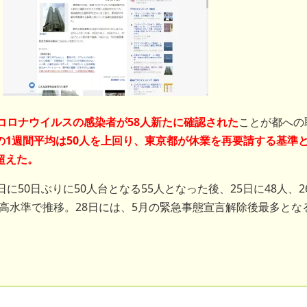
コロナウイルスの感染者が58人新たに確認された
ことが都への
の1週間平均は50人を上回り、東京都が休業を再要請する基準
超えた。
に50日ぶりに50人台となる55人となった後、25日に48人、2
人と高水準で推移。28日には、5月の緊急事態宣言解除後最多となる