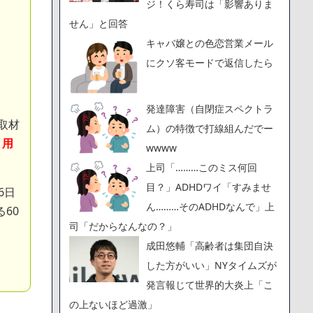
ジ！くら寿司は「影響ありま
せん」と回答
キャバ嬢との色恋営業メール
にクソ客モードで返信したら
発達障害（自閉症スペクトラ
取材
ム）の特徴で打線組んだでー
と用
wwww
上司「………このミス何回
目？」ADHDワイ「すみませ
6日
ん………そのADHDなんで」上
60
司「だからなんなの？」
成田悠輔「高齢者は集団自決
した方がいい」NYタイムズが
発言報じて世界的大炎上「こ
の上ないほど過激」