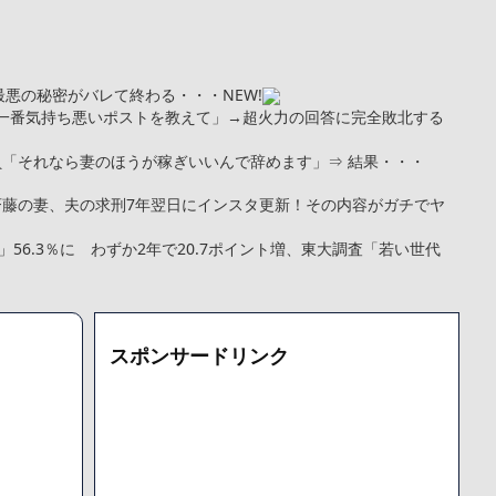
内で最悪の秘密がバレて終わる・・・
NEW!
トで一番気持ち悪いポストを教えて」→超火力の回答に完全敗北する
員「それなら妻のほうが稼ぎいいんで辞めます」⇒ 結果・・・
斉藤の妻、夫の求刑7年翌日にインスタ更新！その内容がガチでヤ
56.3％に わずか2年で20.7ポイント増、東大調査「若い世代
娠して顔が別人のように変わる
NEW!
kg・ウエスト51cmのスレンダー美少女がAVデビュ－ｗwwww
トこれで行っていー？」ﾊﾟｼｬ
スポンサードリンク
まい絶望する・・・「アカン、キャリアがすべて終わった」
更新が1週間途絶え、様々な憶測が飛び交う。1週間ぶりの投稿でも
となっており、本人ではないとの憶測が広がる
た「VAIO」家電量販店のノジマに買収されてしまう
000円のフィギュアがヤバすぎるｗｗｗｗｗｗ「こんな高いの？ｗ
機械が壊れるんだけどさ