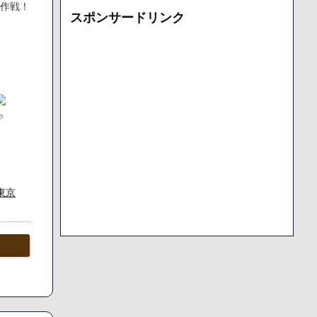
カ
す作戦！
スポンサードリンク
イ
ブ
東京
の字や
」
除してし