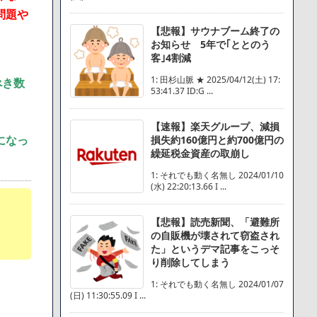
問題や
【悲報】サウナブーム終了の
お知らせ 5年で｢ととのう
客｣4割減
1: 田杉山脈 ★ 2025/04/12(土) 17:
べき数
53:41.37 ID:G ...
【速報】楽天グループ、減損
になっ
損失約160億円と約700億円の
繰延税金資産の取崩し
1: それでも動く名無し 2024/01/10
(水) 22:20:13.66 I ...
【悲報】読売新聞、「避難所
の自販機が壊されて窃盗され
た」というデマ記事をこっそ
り削除してしまう
1: それでも動く名無し 2024/01/07
(日) 11:30:55.09 I ...