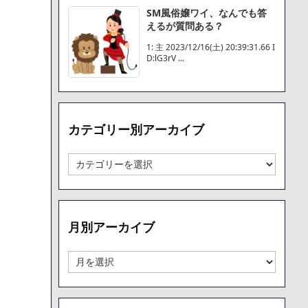
SM風俗嬢ワイ、なんでも答
えるが質問ある？
1: 主 2023/12/16(土) 20:39:31.66 I
D:lG3rV ...
カテゴリー別アーカイブ
カ
テ
ゴ
リ
ー
月別アーカイブ
別
ア
ー
月
カ
別
イ
ア
ブ
ー