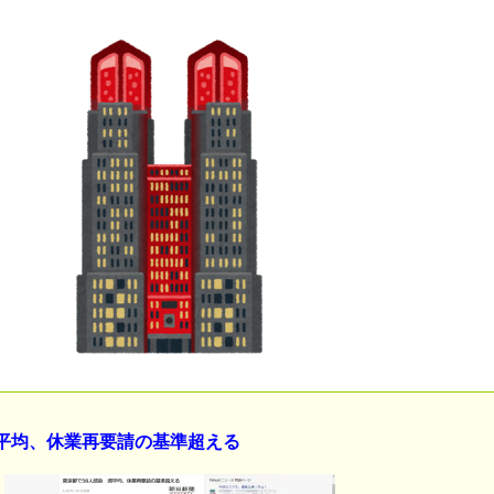
私は6年間「子無し既婚女性」
のせいかもしれません
Powered by livedoor 相互RSS
週平均、休業再要請の基準超える