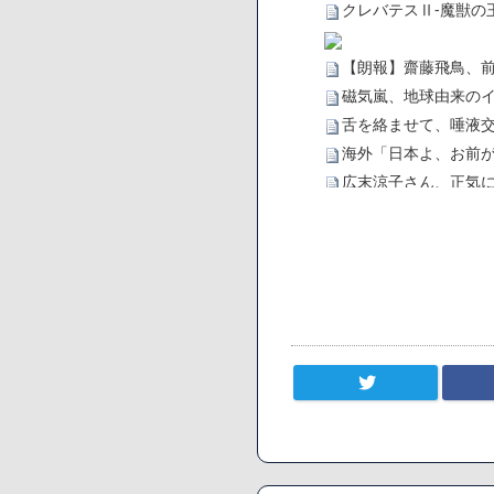
クレバテスⅡ-魔獣の
【朗報】齋藤飛鳥、
磁気嵐、地球由来のイ
舌を絡ませて、唾液交
海外「日本よ、お前が
広末涼子さん、正気
【悲報】サウナブーム
「ワンピース」、あと
【数学】なんだよこの
【画像】さくまあき
【愕然】ワイ「豚バラ
ろなあww)」→結果・
【悲報】ジェネリッ
【速報】楽天グループ
【悲報】読売新聞、
まう