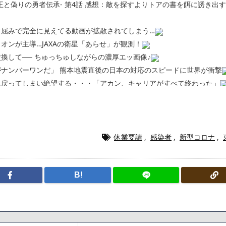
王と偽りの勇者伝承- 第4話 感想：敵を探すよりトアの書を餌に誘き出
前屈みで完全に見えてる動画が拡散されてしまう…
オンが主導…JAXAの衛星「あらせ」が観測！
換して── ちゅっちゅしながらの濃厚エッ画像♪
ナンバーワンだ」 熊本地震直後の日本の対応のスピードに世界が衝撃
に戻ってしまい絶望する・・・「アカン、キャリアがすべて終わった」
終了のお知らせ 5年で｢ととのう客｣4割減
5年で終わりたい宣言から5年が経過してしまう・・・
漫画www【注意】
ら「桃鉄の赤マスは実際に行ってみてクソだった所です」
休業要請
,
感染者
,
新型コロナ
,
220gカリッカリになるまで焼いて重さ調べたろww(2割3割減ったら御
・・・・・・・・・・・・・・・・・・
ク医薬品、4割が承認書と異なる製造だったことが発覚「衝撃的な数字だ
B!
、減損損失約160億円と約700億円の繰延税金資産の取崩し
「避難所の自販機が壊されて窃盗された」というデマ記事をこっそり削