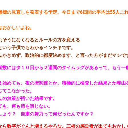
指標の見直しを発表する予定、今日まで6日間の平均は55人こ
。
はおかしいよね。
れそうになくなるとルールの方を変える
という子供でもわかるインチキです。
んかきめず、政治的に都度決めます、と言った方がまだマシで
者数にはタ１０日から２週間のタイムラグがあるって、もう一
え始めても、夜の街関連とか、積極的に検査した結果とか理由
じてこなかった。
んの無策が招いた結果です。
ても、何も策を講じない。
しょう？ 自粛の努力って何だったんですか？
から数字がぐんと増えるやろな。三桁の感染者が出てもおかし