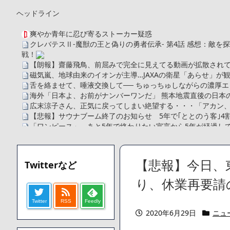
ヘッドライン
爽やか青年に忍び寄るストーカー疑惑
クレバテスⅡ-魔獣の王と偽りの勇者伝承- 第4話 感想：敵
戦！
【朗報】齋藤飛鳥、前屈みで完全に見えてる動画が拡散されて
磁気嵐、地球由来のイオンが主導…JAXAの衛星「あらせ」が
舌を絡ませて、唾液交換して── ちゅっちゅしながらの濃厚エ
海外「日本よ、お前がナンバーワンだ」 熊本地震直後の日本
広末涼子さん、正気に戻ってしまい絶望する・・・「アカン
【悲報】サウナブーム終了のお知らせ 5年で｢ととのう客｣4
「ワンピース」、あと5年で終わりたい宣言から5年が経過し
【数学】なんだよこの漫画www【注意】
【画像】さくまあきら「桃鉄の赤マスは実際に行ってみてク
【愕然】ワイ「豚バラ220gカリッカリになるまで焼いて重さ調
【悲報】今日、
Twitterなど
字やろなあww)」→結果・・・・・・・・・・・・・・・・・・
【悲報】ジェネリック医薬品、4割が承認書と異なる製造だっ
り、休業再要請
【速報】楽天グループ、減損損失約160億円と約700億円の
Twitter
RSS
Feedly
【悲報】読売新聞、「避難所の自販機が壊されて窃盗された
2020年6月29日
ニュ
てしまう
SM風俗嬢ワイ、なんでも答えるが質問ある？