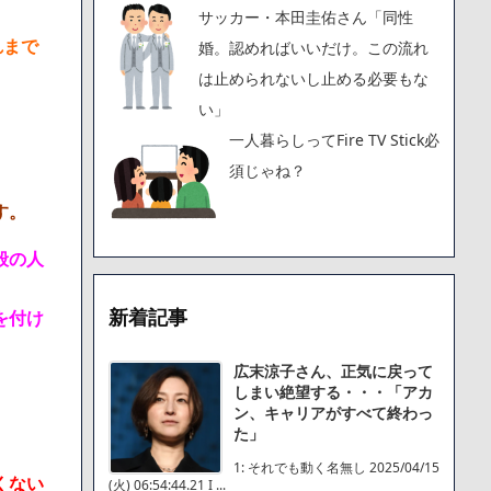
サッカー・本田圭佑さん「同性
れまで
婚。認めればいいだけ。この流れ
は止められないし止める必要もな
い」
一人暮らしってFire TV Stick必
須じゃね？
す。
般の人
新着記事
を付け
広末涼子さん、正気に戻って
しまい絶望する・・・「アカ
ン、キャリアがすべて終わっ
た」
1: それでも動く名無し 2025/04/15
くない
(火) 06:54:44.21 I ...