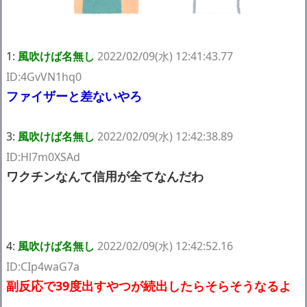
ハードオフに売っていた4万4000円のフィギュアがヤバすぎるｗ
ｗｗｗｗｗ「こんな高いの？ｗｗ」「逆に超安い」
【閲覧注意】俺が近くにいると機械が壊れるんだけどさ
私は6年間「子無し既婚女性」で人から様々なことを言われてき
1:
風吹けば名無し
2022/02/09(水) 12:41:43.77
たけど子無しの原因は親の教えのせいかもしれません
ID:4GvVN1hq0
Powered by livedoor 相互RSS
ファイザーと差ないやろ
3:
風吹けば名無し
2022/02/09(水) 12:42:38.89
ID:Hl7m0XSAd
ワクチンなんて信用が全てなんだわ
4:
風吹けば名無し
2022/02/09(水) 12:42:52.16
ID:CIp4waG7a
副反応で39度出すやつが続出したらそらそうなるよ