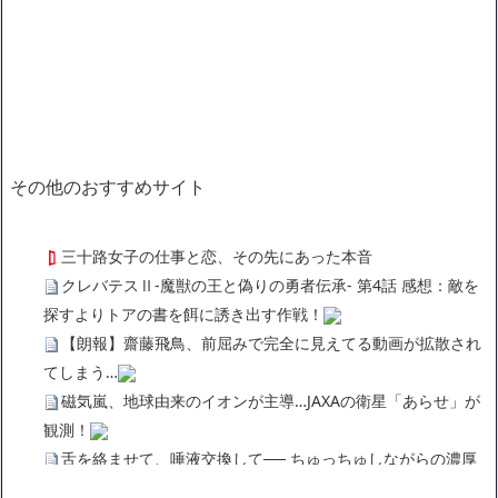
その他のおすすめサイト
三十路女子の仕事と恋、その先にあった本音
クレバテスⅡ-魔獣の王と偽りの勇者伝承- 第4話 感想：敵を
探すよりトアの書を餌に誘き出す作戦！
【朗報】齋藤飛鳥、前屈みで完全に見えてる動画が拡散され
てしまう…
磁気嵐、地球由来のイオンが主導…JAXAの衛星「あらせ」が
観測！
舌を絡ませて、唾液交換して── ちゅっちゅしながらの濃厚
エッ画像♪