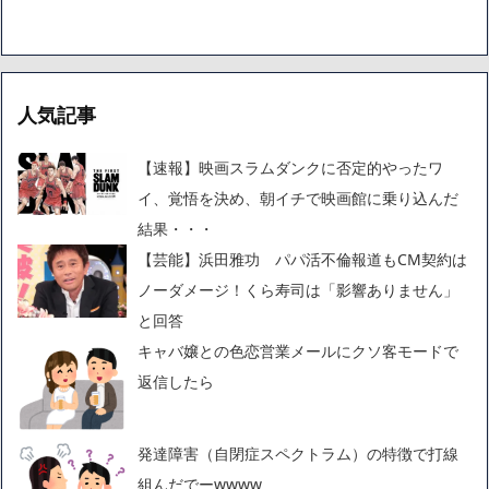
人気記事
【速報】映画スラムダンクに否定的やったワ
イ、覚悟を決め、朝イチで映画館に乗り込んだ
結果・・・
【芸能】浜田雅功 パパ活不倫報道もCM契約は
ノーダメージ！くら寿司は「影響ありません」
と回答
キャバ嬢との色恋営業メールにクソ客モードで
返信したら
発達障害（自閉症スペクトラム）の特徴で打線
組んだでーwwww