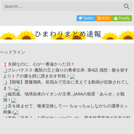
Twitter
RSS
Feedly
ヘッドライン
夫婦なのに、心が一番遠かった日々
クレバテスⅡ-魔獣の王と偽りの勇者伝承- 第4話 感想：敵を探す
よりトアの書を餌に誘き出す作戦！
【朗報】齋藤飛鳥、前屈みで完全に見えてる動画が拡散されてし
まう…
磁気嵐、地球由来のイオンが主導…JAXAの衛星「あらせ」が観
測！
舌を絡ませて、唾液交換して── ちゅっちゅしながらの濃厚エッ
画像♪
海外「日本よ、お前がナンバーワンだ」 熊本地震直後の日本の対
応のスピードに世界が衝撃
広末涼子さん、正気に戻ってしまい絶望する・・・「アカン、キ