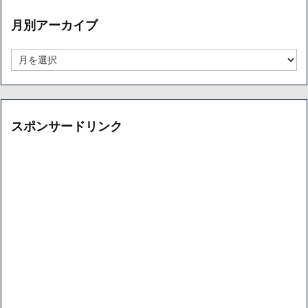
ー
月別アーカイブ
別
ア
ー
月
カ
別
イ
ア
ブ
ー
カ
イ
スポンサードリンク
ブ