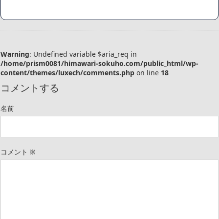
Warning
: Undefined variable $aria_req in
/home/prism0081/himawari-sokuho.com/public_html/wp-
content/themes/luxech/comments.php
on line
18
コメントする
名前
コメント
※