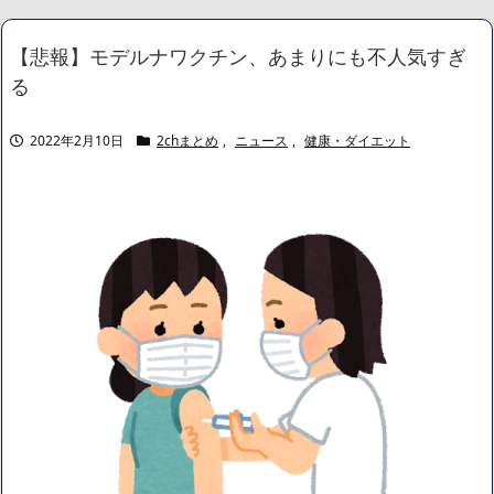
て大騒ぎしだした義弟嫁。魚介類にアレルギーがある私のための措
置なんだけどな
NEW!
【悲報】モデルナワクチン、あまりにも不人気すぎ
【悲報】スマホゲーム業界、ガチで限界へ…「サ終」相次ぎ倒産
る
が過去最多ペース “当たれば一攫千金”の時代が終わる
NEW!
【画像】 例の美人すぎるおにぎり屋さん、裏でおっさんが握って
いたｗｗｗｗｗｗｗｗｗｗｗｗｗｗｗｗｗ
NEW!
2022年2月10日
2chまとめ
,
ニュース
,
健康・ダイエット
元いいとも青年隊、中居正広の”素顔”を暴露
NEW!
【悲報】高市早苗さん、高木美帆の国民栄誉賞なのに自分がメイ
ンのPVを公開してしまう
NEW!
【トー横キッズ】家庭環境や毒親とのトラブルに悩む若者「大人
に相談しても具体的に何もしてくれない」EXIT兼近「搾取しようと
する大人をどう除外するか」
NEW!
【画像】身長155cm・体重36kg・ウエスト51cmのスレンダー美
少女がAVデビュ－ｗwwww
【画像】彼女「ねー、今日のデートこれで行っていー？」ﾊﾟｼｬ
広末涼子さん、正気に戻ってしまい絶望する・・・「アカン、キ
ャリアがすべて終わった」
【配信者】「金バエ」のSNS更新が1週間途絶え、様々な憶測が
飛び交う。1週間ぶりの投稿でも一人称が「ボキ」ではなく「俺」と
なっており、本人ではないとの憶測が広がる
かつてはSONYのパソコンだった「VAIO」家電量販店のノジマに
買収されてしまう