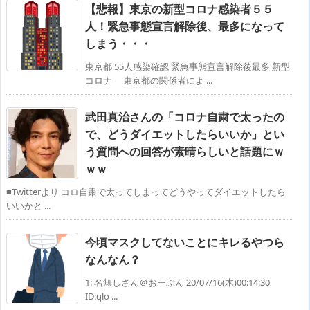
【悲報】東京の新型コロナ感染者５５
人！緊急事態宣言解除後、最多になって
しまう・・・
東京都 55人感染確認 緊急事態宣言解除後最多 新型
コロナ 東京都の関係者によ ...
武田真治さんの「コロナ自粛で太ったの
で、どうダイエットしたらいいか」とい
う質問への回答が素晴らしいと話題にｗ
ｗｗ
■Twitterより コロ自粛で太ってしまってどうやってダイエットしたら
いいかと ...
今頃マスクしてないことにキレるやつら
なんなん？
1: 名無しさん＠おーぷん 20/07/16(木)00:14:30
ID:qlo ...