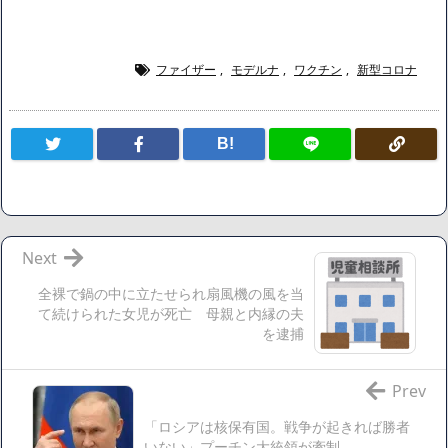
海外「日本よ、お前がナンバーワンだ」 熊本地震直後の日本
の対応のスピードに世界が衝撃
広末涼子さん、正気に戻ってしまい絶望する・・・「アカ
ファイザー
,
モデルナ
,
ワクチン
,
新型コロナ
ン、キャリアがすべて終わった」
【悲報】サウナブーム終了のお知らせ 5年で｢ととのう客｣4
B!
割減
「ワンピース」、あと5年で終わりたい宣言から5年が経過し
てしまう・・・
【数学】なんだよこの漫画www【注意】
【画像】さくまあきら「桃鉄の赤マスは実際に行ってみてク
Next
ソだった所です」
全裸で鍋の中に立たせられ扇風機の風を当
【愕然】ワイ「豚バラ220gカリッカリになるまで焼いて重さ
て続けられた女児が死亡 母親と内縁の夫
調べたろww(2割3割減ったら御の字やろなあww)」→結
を逮捕
果・・・・・・・・・・・・・・・・・・・
【悲報】ジェネリック医薬品、4割が承認書と異なる製造だ
Prev
ったことが発覚「衝撃的な数字だ」
「ロシアは核保有国。戦争が起きれば勝者
【速報】楽天グループ、減損損失約160億円と約700億円の繰
いない」プーチン大統領が牽制