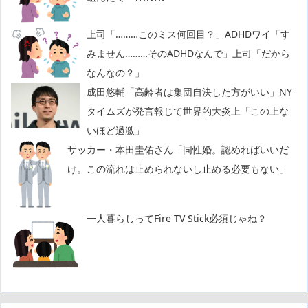
上司「………このミス何回目？」ADHDワイ「す
みません………そのADHDなんで」上司「だから
なんなの？」
成田悠輔「高齢者は集団自決した方がいい」NY
タイムズが発言報じて世界的大炎上「この上な
いほど過激」
サッカー・本田圭佑さん「同性婚。認めればいいだ
け。この流れは止められないし止める必要もない」
一人暮らしってFire TV Stick必須じゃね？