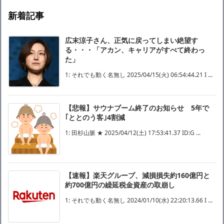
新着記事
広末涼子さん、正気に戻ってしまい絶望す
る・・・「アカン、キャリアがすべて終わっ
た」
1: それでも動く名無し 2025/04/15(火) 06:54:44.21 I ...
【悲報】サウナブーム終了のお知らせ 5年で
｢ととのう客｣4割減
1: 田杉山脈 ★ 2025/04/12(土) 17:53:41.37 ID:G ...
【速報】楽天グループ、減損損失約160億円と
約700億円の繰延税金資産の取崩し
1: それでも動く名無し 2024/01/10(水) 22:20:13.66 I ...