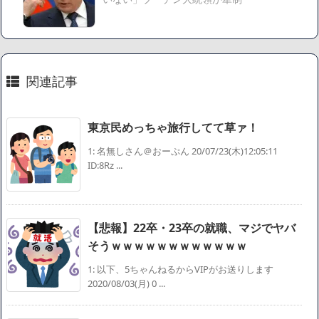
延税金資産の取崩し
【悲報】読売新聞、「避難所の自販機が壊されて窃盗され
た」というデマ記事をこっそり削除してしまう
SM風俗嬢ワイ、なんでも答えるが質問ある？
関連記事
Powered by livedoor 相互RSS
東京民めっちゃ旅行してて草ァ！
1: 名無しさん＠おーぷん 20/07/23(木)12:05:11
ID:8Rz ...
【悲報】22卒・23卒の就職、マジでヤバ
そうｗｗｗｗｗｗｗｗｗｗｗｗ
1: 以下、5ちゃんねるからVIPがお送りします
2020/08/03(月) 0 ...