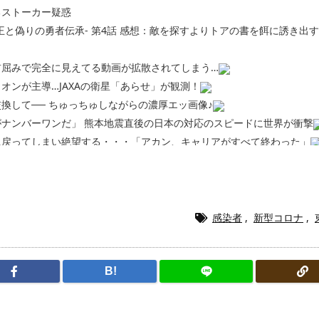
るストーカー疑惑
王と偽りの勇者伝承- 第4話 感想：敵を探すよりトアの書を餌に誘き出
前屈みで完全に見えてる動画が拡散されてしまう…
オンが主導…JAXAの衛星「あらせ」が観測！
換して── ちゅっちゅしながらの濃厚エッ画像♪
ナンバーワンだ」 熊本地震直後の日本の対応のスピードに世界が衝撃
に戻ってしまい絶望する・・・「アカン、キャリアがすべて終わった」
終了のお知らせ 5年で｢ととのう客｣4割減
5年で終わりたい宣言から5年が経過してしまう・・・
漫画www【注意】
ら「桃鉄の赤マスは実際に行ってみてクソだった所です」
感染者
,
新型コロナ
,
220gカリッカリになるまで焼いて重さ調べたろww(2割3割減ったら御
・・・・・・・・・・・・・・・・・・
ク医薬品、4割が承認書と異なる製造だったことが発覚「衝撃的な数字だ
B!
、減損損失約160億円と約700億円の繰延税金資産の取崩し
「避難所の自販機が壊されて窃盗された」というデマ記事をこっそり削