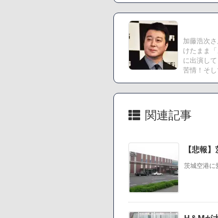
まう
SM風俗嬢ワイ、なん
加藤浩次さ
Powered by livedoor 
けたまま「
に出演して
苦情！そし
関連記事
【悲報】
茨城空港に
H＆Mが