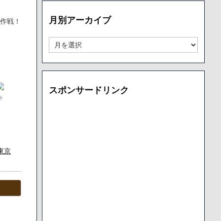
リ
ー
月別アーカイブ
別
す作戦！
ア
ー
月
カ
別
イ
ア
ブ
ー
カ
スポンサードリンク
イ
ブ
東京
の字や
」
除してし