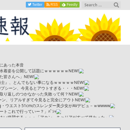
Twitter
RSS
Feedly
にあった本音
水着姿を公開して話題にｗｗｗｗｗｗ
NEW!
た皆さんへ」
NEW!
ンの騎士』、とんでもない事になるｗｗｗｗｗ
NEW!
◯プシーン、今見るとアウトすぎる・・・
NEW!
取り返しのつかなかった失敗って何？
NEW!
ーン、リアルすぎて今見ると完全にアウト
NEW!
kg・ウエスト51cmのスレンダー美少女がAVデビュ－ｗwwww
トこれで行っていー？」ﾊﾟｼｬ
まい絶望する・・・「アカン、キャリアがすべて終わった」
更新が1週間途絶え、様々な憶測が飛び交う。1週間ぶりの投稿でも
となっており、本人ではないとの憶測が広がる