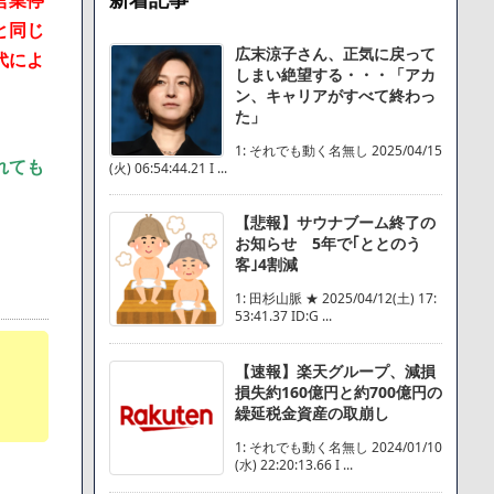
営業停
と同じ
広末涼子さん、正気に戻って
代によ
しまい絶望する・・・「アカ
ン、キャリアがすべて終わっ
た」
1: それでも動く名無し 2025/04/15
れても
(火) 06:54:44.21 I ...
【悲報】サウナブーム終了の
お知らせ 5年で｢ととのう
客｣4割減
1: 田杉山脈 ★ 2025/04/12(土) 17:
53:41.37 ID:G ...
【速報】楽天グループ、減損
損失約160億円と約700億円の
繰延税金資産の取崩し
1: それでも動く名無し 2024/01/10
(水) 22:20:13.66 I ...