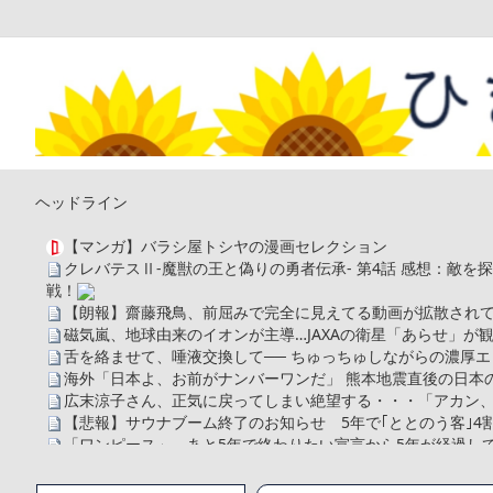
ヘッドライン
【マンガ】バラシ屋トシヤの漫画セレクション
クレバテスⅡ-魔獣の王と偽りの勇者伝承- 第4話 感想：敵
戦！
【朗報】齋藤飛鳥、前屈みで完全に見えてる動画が拡散されて
磁気嵐、地球由来のイオンが主導…JAXAの衛星「あらせ」が
舌を絡ませて、唾液交換して── ちゅっちゅしながらの濃厚エ
海外「日本よ、お前がナンバーワンだ」 熊本地震直後の日本
広末涼子さん、正気に戻ってしまい絶望する・・・「アカン
【悲報】サウナブーム終了のお知らせ 5年で｢ととのう客｣4
「ワンピース」、あと5年で終わりたい宣言から5年が経過し
【数学】なんだよこの漫画www【注意】
【画像】さくまあきら「桃鉄の赤マスは実際に行ってみてク