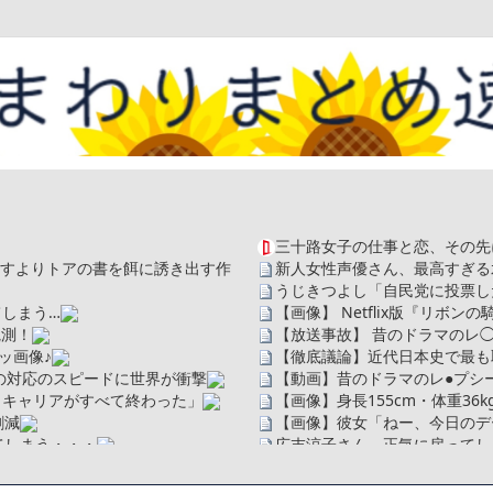
三十路女子の仕事と恋、その先
を探すよりトアの書を餌に誘き出す作
新人女性声優さん、最高すぎる
うじきつよし「自民党に投票し
しまう…
【画像】 Netflix版『リボ
観測！
【放送事故】 昔のドラマのレ
ッ画像♪
【徹底議論】近代日本史で最も
の対応のスピードに世界が衝撃
【動画】昔のドラマのレ●プシ
、キャリアがすべて終わった」
【画像】身長155cm・体重36
割減
【画像】彼女「ねー、今日のデー
てしまう・・・
広末涼子さん、正気に戻ってし
【配信者】「金バエ」のSNS
ソだった所です」
一人称が「ボキ」ではなく「俺」