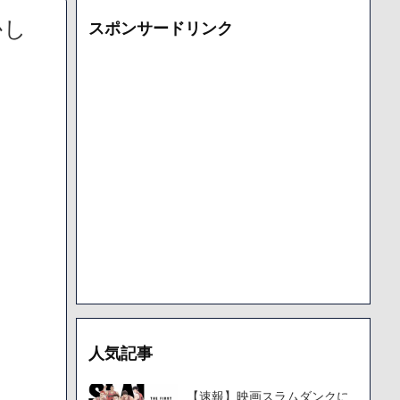
た「VAIO」家電量販店のノジマに買収されてしまう
かし
スポンサードリンク
000円のフィギュアがヤバすぎるｗｗｗｗｗｗ「こんな高いの？ｗ
機械が壊れるんだけどさ
で人から様々なことを言われてきたけど子無しの原因は親の教え
人気記事
【速報】映画スラムダンクに