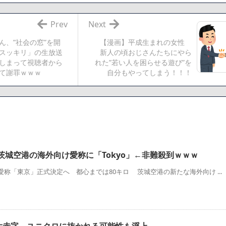
でも答えるが質問ある？
Prev
Next
ん、”社会の窓”を開
【漫画】平成生まれの女性
相互RSS
スッキリ」の生放送
新人の頃おじさんたちにやら
しまって視聴者から
れた”若い人を困らせる遊び”を
て謝罪ｗｗｗ
自分もやってしまう！！！
茨城空港の海外向け愛称に「Tokyo」←非難殺到ｗｗｗ
愛称「東京」正式決定へ 都心までは80キロ 茨城空港の新たな海外向け ...
大赤字 ユニクロに抜かれる可能性も浮上