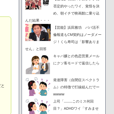
否定的やったワイ、覚悟を決
め、朝イチで映画館に乗り込
んだ結果・・・
【芸能】浜田雅功 パパ活不
倫報道もCM契約はノーダメー
ジ！くら寿司は「影響ありま
せん」と回答
キャバ嬢との色恋営業メール
にクソ客モードで返信したら
発達障害（自閉症スペクトラ
だと
ム）の特徴で打線組んだでー
wwww
上司「………このミス何回
目？」ADHDワイ「すみませ