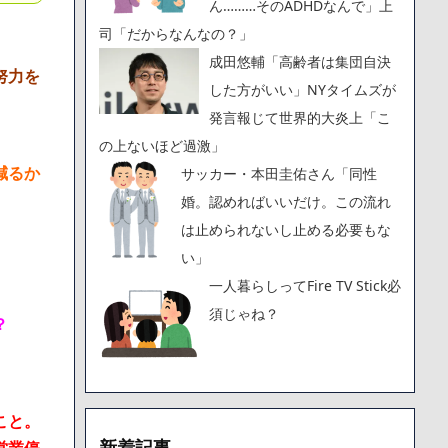
ん………そのADHDなんで」上
司「だからなんなの？」
成田悠輔「高齢者は集団自決
努力を
した方がいい」NYタイムズが
発言報じて世界的大炎上「こ
の上ないほど過激」
減るか
サッカー・本田圭佑さん「同性
婚。認めればいいだけ。この流れ
は止められないし止める必要もな
い」
一人暮らしってFire TV Stick必
須じゃね？
？
こと。
新着記事