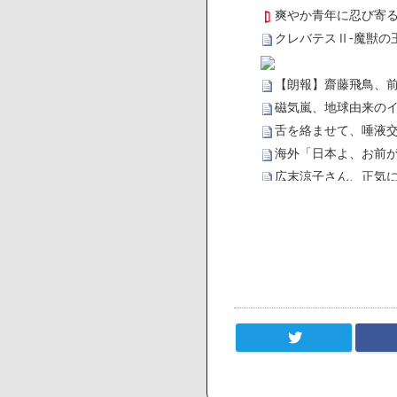
爽やか青年に忍び寄
クレバテスⅡ-魔獣の
【朗報】齋藤飛鳥、
磁気嵐、地球由来のイ
舌を絡ませて、唾液交
海外「日本よ、お前が
広末涼子さん、正気
【悲報】サウナブーム
「ワンピース」、あと
【数学】なんだよこの
【画像】さくまあき
【愕然】ワイ「豚バラ
ろなあww)」→結果・
【悲報】ジェネリッ
【速報】楽天グループ
【悲報】読売新聞、