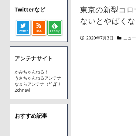
【愕然】ワイ「豚バラ220gカリッカリになるまで焼いて重さ調
東京の新型コロ
Twitterなど
字やろなあww)」→結果・・・・・・・・・・・・・・・・・・
【悲報】ジェネリック医薬品、4割が承認書と異なる製造だっ
ないとやばくな
【速報】楽天グループ、減損損失約160億円と約700億円の
Twitter
RSS
Feedly
【悲報】読売新聞、「避難所の自販機が壊されて窃盗された
2020年7月3日
ニュー
てしまう
SM風俗嬢ワイ、なんでも答えるが質問ある？
アンテナサイト
Powered by livedoor 相互RSS
かみちゃんねる！
うさちゃんねるアンテナ
なまらアンテナ（*ﾟДﾟ）
2chnavi
おすすめ記事