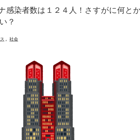
べたろww(2割3割減ったら御の
かつてはSONYのパソコンだっ
ナ感染者数は１２４人！さすがに何と
・
ハードオフに売っていた4万4
たことが発覚「衝撃的な数字だ」
ｗ」「逆に超安い」
い？
【閲覧注意】俺が近くにいると
繰延税金資産の取崩し
私は6年間「子無し既婚女性」
」というデマ記事をこっそり削除し
のせいかもしれません
ス
,
社会
Powered by livedoor 相互RSS