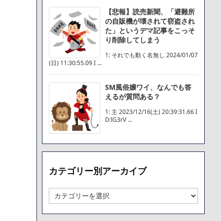
【悲報】読売新聞、「避難所
の自販機が壊されて窃盗され
た」というデマ記事をこっそ
り削除してしまう
1: それでも動く名無し 2024/01/07
(日) 11:30:55.09 I ...
SM風俗嬢ワイ、なんでも答
えるが質問ある？
1: 主 2023/12/16(土) 20:39:31.66 I
D:lG3rV ...
カテゴリー別アーカイブ
カ
テ
ゴ