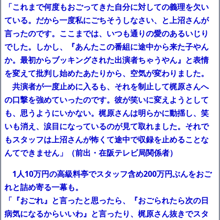
「これまで何度もおごってきた自分に対しての義理を欠い
ている。だから一度私にごちそうしなさい、と上沼さんが
言ったのです。ここまでは、いつも通りの愛のあるいじり
でした。しかし、『あんたこの番組に途中から来た子やん
か。最初からブッキングされた出演者ちゃうやん』と表情
を変えて批判し始めたあたりから、空気が変わりました。
共演者が一度止めに入るも、それを制止して梶原さんへ
の口撃を強めていったのです。彼が笑いに変えようとして
も、思うようにいかない。梶原さんは明らかに動揺し、笑
いも消え、涙目になっているのが見て取れました。それで
もスタッフは上沼さんが怖くて途中で収録を止めることな
んてできません」（前出・在阪テレビ局関係者）
1人10万円の高級料亭でスタッフ含め200万円ぶんをおご
れと詰め寄る一幕も。
「『おごれ』と言ったと思ったら、『おごられたら次の日
病気になるからいいわ』と言ったり、梶原さん抜きでスタ