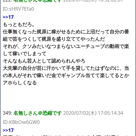
ID:sHRV7Efa0
>>17
もっともだろ。
仕事無くなった梶原に稼がせるために上沼だって自分の番
組で芸をつくして梶原を盛り立ててやったんだ
それが、クソみたいなつまらないユーチューブの動画で楽
して稼いでしまって
そんなもん芸人として認められんやろ
大先輩の自分が芸に汗かいて手を貸してたはずなのに、当
の本人がそれで稼いだ金でギャンブル当てて楽してるとか
アホらしくなる
349:
名無しさん＠恐縮です
2020/07/02(木) 17:05:14.34
ID:KBbOw6GW0
>>17