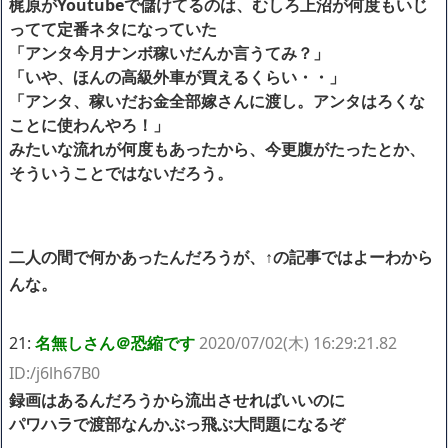
梶原がYoutubeで儲けてるのは、むしろ上沼が何度もいじ
ってて定番ネタになっていた
「アンタ今月ナンボ稼いだんか言うてみ？」
「いや、ほんの高級外車が買えるくらい・・」
「アンタ、稼いだお金全部嫁さんに渡し。アンタはろくな
ことに使わんやろ！」
みたいな流れが何度もあったから、今更腹がたったとか、
そういうことではないだろう。
二人の間で何かあったんだろうが、↑の記事ではよーわから
んな。
21:
名無しさん＠恐縮です
2020/07/02(木) 16:29:21.82
ID:/j6lh67B0
録画はあるんだろうから流出させればいいのに
パワハラで渡部なんかぶっ飛ぶ大問題になるぞ