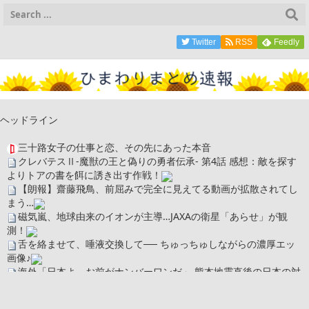
Twitter
RSS
Feedly
ヘッドライン
三十路女子の仕事と恋、その先にあった本音
クレバテスⅡ-魔獣の王と偽りの勇者伝承- 第4話 感想：敵を探す
よりトアの書を餌に誘き出す作戦！
【朗報】齋藤飛鳥、前屈みで完全に見えてる動画が拡散されてし
まう…
磁気嵐、地球由来のイオンが主導…JAXAの衛星「あらせ」が観
測！
舌を絡ませて、唾液交換して── ちゅっちゅしながらの濃厚エッ
画像♪
海外「日本よ、お前がナンバーワンだ」 熊本地震直後の日本の対
応のスピードに世界が衝撃
広末涼子さん、正気に戻ってしまい絶望する・・・「アカン、キ