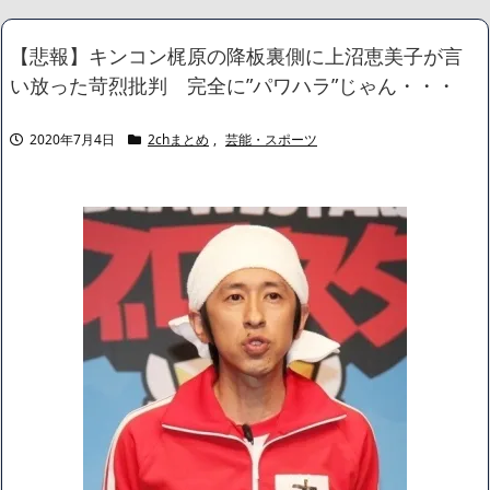
水が市街地を直撃、工場浸水・車両が次々流される
NEW!
記者「中革連は食料品消費税ゼロを公約に掲げていたが？」→階
【悲報】キンコン梶原の降板裏側に上沼恵美子が言
猛氏「それは財源確保という条件付き」
NEW!
い放った苛烈批判 完全に”パワハラ”じゃん・・・
【悲報】 コロナワクチン打たなかった結果・・・・
NEW!
積水ハウス「地面師に55億円騙し取られた…」ワイ「はえーかわ
いそう…会社滅茶苦茶やろなぁ」→
NEW!
2020年7月4日
2chまとめ
,
芸能・スポーツ
【画像】このボケて、破壊力ありすぎてクッソワロタｗｗｗｗｗ
ｗｗｗｗ
NEW!
【画像】どえらい乳のJSが発見される
NEW!
【画像】身長155cm・体重36kg・ウエスト51cmのスレンダー美
少女がAVデビュ－ｗwwww
【画像】彼女「ねー、今日のデートこれで行っていー？」ﾊﾟｼｬ
広末涼子さん、正気に戻ってしまい絶望する・・・「アカン、キ
ャリアがすべて終わった」
【配信者】「金バエ」のSNS更新が1週間途絶え、様々な憶測が
飛び交う。1週間ぶりの投稿でも一人称が「ボキ」ではなく「俺」と
なっており、本人ではないとの憶測が広がる
かつてはSONYのパソコンだった「VAIO」家電量販店のノジマに
買収されてしまう
ハードオフに売っていた4万4000円のフィギュアがヤバすぎるｗ
ｗｗｗｗｗ「こんな高いの？ｗｗ」「逆に超安い」
【閲覧注意】俺が近くにいると機械が壊れるんだけどさ