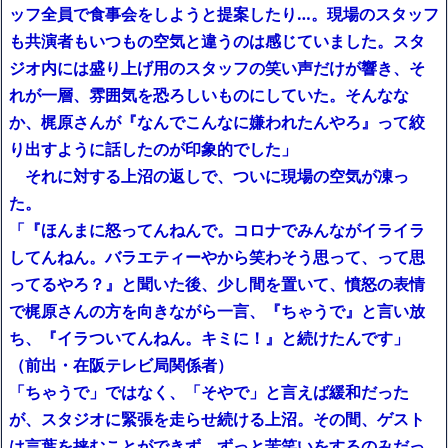
ッフ全員で食事会をしようと提案したり…。現場のスタッフ
も共演者もいつもの空気と違うのは感じていました。スタ
ジオ内には盛り上げ用のスタッフの笑い声だけが響き、そ
れが一層、雰囲気を恐ろしいものにしていた。そんなな
か、梶原さんが『なんでこんなに嫌われたんやろ』って絞
り出すように話したのが印象的でした」
それに対する上沼の返しで、ついに現場の空気が凍っ
た。
「『ほんまに怒ってんねんで。コロナでみんながイライラ
してんねん。バラエティーやから笑わそう思って、って思
ってるやろ？』と聞いた後、少し間を置いて、憤怒の表情
で梶原さんの方を向きながら一言、『ちゃうで』と言い放
ち、『イラついてんねん。キミに！』と続けたんです」
（前出・在阪テレビ局関係者）
「ちゃうで」ではなく、「そやで」と言えば緩和だった
が、スタジオに緊張を走らせ続ける上沼。その間、ゲスト
は言葉を挟むことができず、ずっと苦笑いをするのみだっ