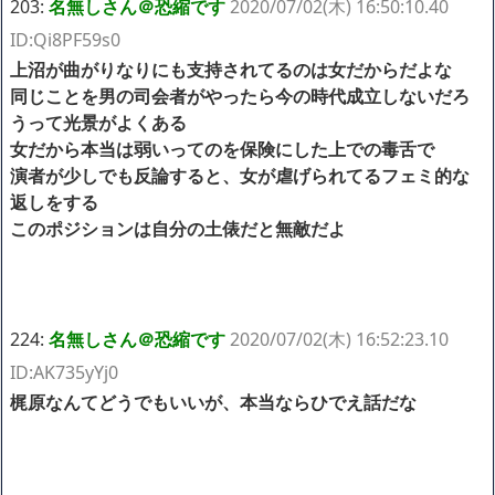
203:
名無しさん＠恐縮です
2020/07/02(木) 16:50:10.40
ID:Qi8PF59s0
上沼が曲がりなりにも支持されてるのは女だからだよな
同じことを男の司会者がやったら今の時代成立しないだろ
うって光景がよくある
女だから本当は弱いってのを保険にした上での毒舌で
演者が少しでも反論すると、女が虐げられてるフェミ的な
返しをする
このポジションは自分の土俵だと無敵だよ
224:
名無しさん＠恐縮です
2020/07/02(木) 16:52:23.10
ID:AK735yYj0
梶原なんてどうでもいいが、本当ならひでえ話だな