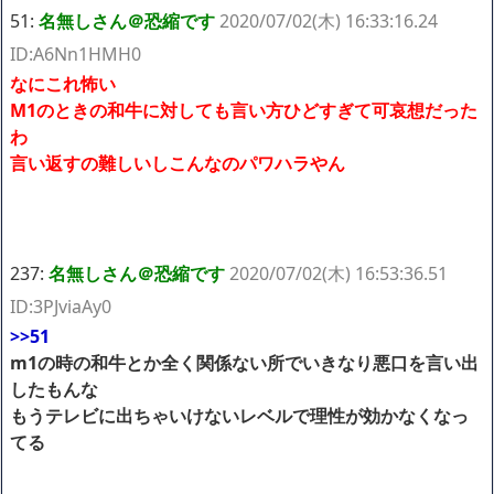
51:
名無しさん＠恐縮です
2020/07/02(木) 16:33:16.24
ID:A6Nn1HMH0
なにこれ怖い
M1のときの和牛に対しても言い方ひどすぎて可哀想だった
わ
言い返すの難しいしこんなのパワハラやん
237:
名無しさん＠恐縮です
2020/07/02(木) 16:53:36.51
ID:3PJviaAy0
>>51
m1の時の和牛とか全く関係ない所でいきなり悪口を言い出
したもんな
もうテレビに出ちゃいけないレベルで理性が効かなくなっ
てる