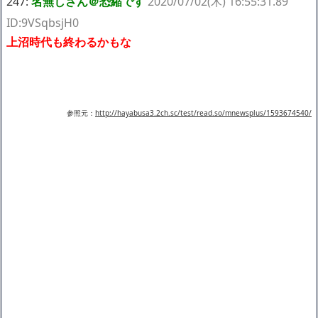
247:
名無しさん＠恐縮です
2020/07/02(木) 16:55:31.89
ID:9VSqbsjH0
上沼時代も終わるかもな
参照元：
http://hayabusa3.2ch.sc/test/read.so/mnewsplus/1593674540/