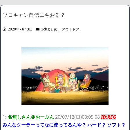
ショートスリーパー堀大輔さん、生配信で「寝たほうがいんじゃ
ないですか？」というコメントにブチギレ！ガチで怖すぎると話題
ソロキャン自信ニキおる？
に・・・
NEW!
【画像】 今のクソガキ共、これを見たこと無くて渡されたらパニ
クるらしいｗｗｗｗｗｗｗｗｗｗｗｗｗ
NEW!
2020年7月13日
2chまとめ
,
アウトドア
【画像】 16歳でこのお◯ぱいはいかんでしょｗｗｗwｗｗｗｗｗ
ｗｗｗ
NEW!
【画像】思わず保存したくなる「笑える画像・最高な画像」貼っ
ていけｗｗｗｗｗ
NEW!
【動画】K-POPアイドルさん、生配信中にメンバー達にチクビを
弄られてしまう
NEW!
【画像】身長155cm・体重36kg・ウエスト51cmのスレンダー美
少女がAVデビュ－ｗwwww
【画像】彼女「ねー、今日のデートこれで行っていー？」ﾊﾟｼｬ
広末涼子さん、正気に戻ってしまい絶望する・・・「アカン、キ
ャリアがすべて終わった」
【配信者】「金バエ」のSNS更新が1週間途絶え、様々な憶測が
飛び交う。1週間ぶりの投稿でも一人称が「ボキ」ではなく「俺」と
なっており、本人ではないとの憶測が広がる
かつてはSONYのパソコンだった「VAIO」家電量販店のノジマに
1:
名無しさん＠おーぷん
20/07/12(日)00:05:08
ID:REG
買収されてしまう
みんなクーラーってなに使ってるんや？ ハード？ ソフト？
ハードオフに売っていた4万4000円のフィギュアがヤバすぎるｗ