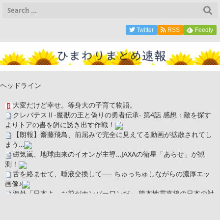
Twitter
RSS
Feedly
ヘッドライン
大変だけど幸せ。等身大の子育て物語。
クレバテスⅡ-魔獣の王と偽りの勇者伝承- 第4話 感想：敵を探す
よりトアの書を餌に誘き出す作戦！
【朗報】齋藤飛鳥、前屈みで完全に見えてる動画が拡散されてし
まう…
磁気嵐、地球由来のイオンが主導…JAXAの衛星「あらせ」が観
測！
舌を絡ませて、唾液交換して── ちゅっちゅしながらの濃厚エッ
画像♪
海外「日本よ、お前がナンバーワンだ」 熊本地震直後の日本の対
応のスピードに世界が衝撃
広末涼子さん、正気に戻ってしまい絶望する・・・「アカン、キ