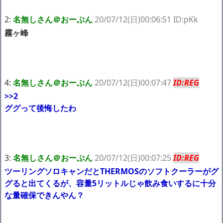
ｗｗｗｗｗ「こんな高いの？ｗｗ」「逆に超安い」
【閲覧注意】俺が近くにいると機械が壊れるんだけどさ
2:
名無しさん＠おーぷん
20/07/12(日)00:06:51 ID:pKk
私は6年間「子無し既婚女性」で人から様々なことを言われてき
霧ヶ峰
たけど子無しの原因は親の教えのせいかもしれません
Powered by livedoor 相互RSS
4:
名無しさん＠おーぷん
20/07/12(日)00:07:47
ID:REG
>>2
ググって後悔したわ
3:
名無しさん＠おーぷん
20/07/12(日)00:07:25
ID:REG
ツーリングソロキャンだとTHERMOSのソフトクーラーがグ
グると出てくるが、容量5リットルじゃ飲み食いするに十分
な量確保できんやん？