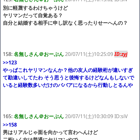
別に軽蔑するわけちゃうけど
ヤリマンだって自覚ある？
自分と結婚する相手に申し訳なく思ったりせーへんの？
158:
名無しさん＠おーぷん
20/07/11(土)10:25:09
ID:zyj
>>123
やっぱこれヤリマンなんか？他の友人の経験桁が違いすぎ
て勘違いしてたわ そう思うと後悔するけどなんもしないで
いると経験数多いだけのババアになるから行動しとるんや
165:
名無しさん＠おーぷん
20/07/11(土)10:30:09 ID:siV
>>158
男はリアルじゃ面を向かって言わへんけど
二桁いく女は普通にヤリマンやで