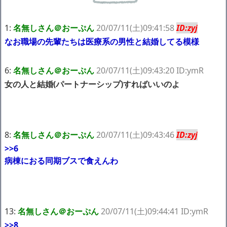
ｗｗｗｗｗ「こんな高いの？ｗｗ」「逆に超安い」
【閲覧注意】俺が近くにいると機械が壊れるんだけどさ
私は6年間「子無し既婚女性」で人から様々なことを言われてき
1:
名無しさん＠おーぷん
20/07/11(土)09:41:58
ID:zyj
たけど子無しの原因は親の教えのせいかもしれません
なお職場の先輩たちは医療系の男性と結婚してる模様
Powered by livedoor 相互RSS
6:
名無しさん＠おーぷん
20/07/11(土)09:43:20 ID:ymR
女の人と結婚(パートナーシップ)すればいいのよ
8:
名無しさん＠おーぷん
20/07/11(土)09:43:46
ID:zyj
>>6
病棟におる同期ブスで食えんわ
13:
名無しさん＠おーぷん
20/07/11(土)09:44:41 ID:ymR
>>8