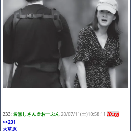
233:
名無しさん＠おーぷん
20/07/11(土)10:58:11
ID:zyj
>>231
大草原