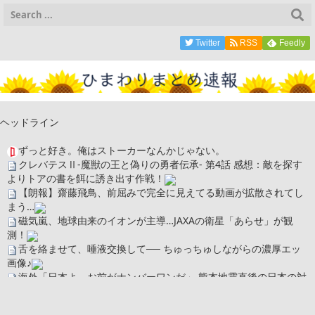
Twitter
RSS
Feedly
ヘッドライン
ずっと好き。俺はストーカーなんかじゃない。
クレバテスⅡ-魔獣の王と偽りの勇者伝承- 第4話 感想：敵を探す
よりトアの書を餌に誘き出す作戦！
【朗報】齋藤飛鳥、前屈みで完全に見えてる動画が拡散されてし
まう…
磁気嵐、地球由来のイオンが主導…JAXAの衛星「あらせ」が観
測！
舌を絡ませて、唾液交換して── ちゅっちゅしながらの濃厚エッ
画像♪
海外「日本よ、お前がナンバーワンだ」 熊本地震直後の日本の対
応のスピードに世界が衝撃
広末涼子さん、正気に戻ってしまい絶望する・・・「アカン、キ