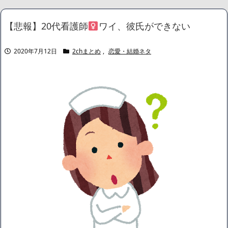
中国「日本は原爆被害者の立場で同情を買おうとするのを止め
ろ」
NEW!
【悲報】20代看護師
ワイ、彼氏ができない
出張から帰ったら、嫁の顔が青ざめていた。俺「一体何があった
んだ？」嫁「…」→子供たちに話を聞くと…
NEW!
賃貸物件を内覧中、ベランダに出たら突然ゾワッと両腕に鳥肌が
2020年7月12日
2chまとめ
,
恋愛・結婚ネタ
出た。「やっぱりこの部屋嫌だ」と思った瞬間、体が前にドンッと
突き飛ばされて…
NEW!
宮崎駿「心の穴を埋めるために、交配を重ねた毛虫みたいな小さ
な犬を連れてる人、本当に醜い」←これどう思う？
NEW!
【動画】ショートスリーパー堀大輔、高須クリニック息子にマジ
ギレ！怖すぎると話題に
NEW!
【画像】身長155cm・体重36kg・ウエスト51cmのスレンダー美
少女がAVデビュ－ｗwwww
【画像】彼女「ねー、今日のデートこれで行っていー？」ﾊﾟｼｬ
広末涼子さん、正気に戻ってしまい絶望する・・・「アカン、キ
ャリアがすべて終わった」
【配信者】「金バエ」のSNS更新が1週間途絶え、様々な憶測が
飛び交う。1週間ぶりの投稿でも一人称が「ボキ」ではなく「俺」と
なっており、本人ではないとの憶測が広がる
かつてはSONYのパソコンだった「VAIO」家電量販店のノジマに
買収されてしまう
ハードオフに売っていた4万4000円のフィギュアがヤバすぎるｗ