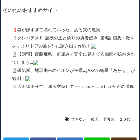
その他のおすすめサイト
妻が嫌すぎて壊れていった、ある夫の現実
クレバテスⅡ-魔獣の王と偽りの勇者伝承- 第4話 感想：敵を
探すよりトアの書を餌に誘き出す作戦！
【朗報】齋藤飛鳥、前屈みで完全に見えてる動画が拡散され
てしまう…
磁気嵐、地球由来のイオンが主導…JAXAの衛星「あらせ」が
観測！
舌を絡ませて、唾液交換して── ちゅっちゅしながらの濃厚
エッ画像♪
海外「日本よ、お前がナンバーワンだ」 熊本地震直後の日本
の対応のスピードに世界が衝撃
広末涼子さん、正気に戻ってしまい絶望する・・・「アカ
できない
,
彼氏
,
看護師
,
２０代
ン、キャリアがすべて終わった」
【悲報】サウナブーム終了のお知らせ 5年で｢ととのう客｣4