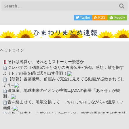
Twitter
RSS
Feedly
ヘッドライン
それは純愛か、それともストーカー疑惑か
クレバテスⅡ-魔獣の王と偽りの勇者伝承- 第4話 感想：敵を探す
よりトアの書を餌に誘き出す作戦！
【朗報】齋藤飛鳥、前屈みで完全に見えてる動画が拡散されてし
まう…
磁気嵐、地球由来のイオンが主導…JAXAの衛星「あらせ」が観
測！
舌を絡ませて、唾液交換して── ちゅっちゅしながらの濃厚エッ
画像♪
海外「日本よ、お前がナンバーワンだ」 熊本地震直後の日本の対
応のスピードに世界が衝撃
広末涼子さん、正気に戻ってしまい絶望する・・・「アカン、キ