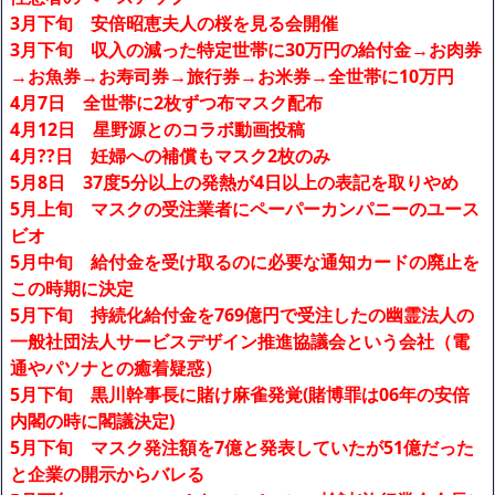
3月下旬 安倍昭恵夫人の桜を見る会開催
3月下旬 収入の減った特定世帯に30万円の給付金→お肉券
→お魚券→お寿司券→旅行券→お米券→全世帯に10万円
4月7日 全世帯に2枚ずつ布マスク配布
4月12日 星野源とのコラボ動画投稿
4月??日 妊婦への補償もマスク2枚のみ
5月8日 37度5分以上の発熱が4日以上の表記を取りやめ
5月上旬 マスクの受注業者にペーパーカンパニーのユース
ビオ
5月中旬 給付金を受け取るのに必要な通知カードの廃止を
この時期に決定
5月下旬 持続化給付金を769億円で受注したの幽霊法人の
一般社団法人サービスデザイン推進協議会という会社（電
通やパソナとの癒着疑惑）
5月下旬 黒川幹事長に賭け麻雀発覚(賭博罪は06年の安倍
内閣の時に閣議決定)
5月下旬 マスク発注額を7億と発表していたが51億だった
と企業の開示からバレる