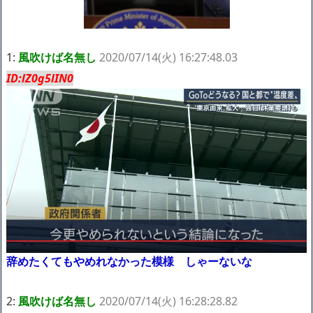
ｗｗｗｗｗ「こんな高いの？ｗｗ」「逆に超安い」
【閲覧注意】俺が近くにいると機械が壊れるんだけどさ
私は6年間「子無し既婚女性」で人から様々なことを言われてき
たけど子無しの原因は親の教えのせいかもしれません
1:
風吹けば名無し
2020/07/14(火) 16:27:48.03
ID:lZ0g5lIN0
Powered by livedoor 相互RSS
辞めたくてもやめれなかった模様 しゃーないな
2:
風吹けば名無し
2020/07/14(火) 16:28:28.82