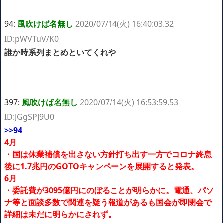
94:
風吹けば名無し
2020/07/14(火) 16:40:03.32
ID:pWVTuV/K0
誰か時系列まとめといてくれや
397:
風吹けば名無し
2020/07/14(火) 16:53:59.53
ID:JGgSPJ9U0
>>94
4月
・国は休業補償を出さない方針打ち出す一方でコロナ終息
後に1.7兆円のGOTOキャンペーンを展開すると発表。
6月
・委託費が3095億円にのぼることが明らかに。電通、パソ
ナ等と面談多数で関連を疑う報道があるも国会が即閉会で
詳細は未だに明らかにされず。