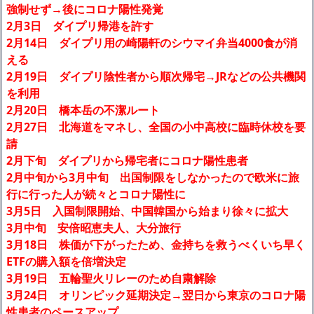
強制せず→後にコロナ陽性発覚
2月3日 ダイプリ帰港を許す
2月14日 ダイプリ用の崎陽軒のシウマイ弁当4000食が消
える
2月19日 ダイプリ陰性者から順次帰宅→JRなどの公共機関
を利用
2月20日 橋本岳の不潔ルート
2月27日 北海道をマネし、全国の小中高校に臨時休校を要
請
2月下旬 ダイプリから帰宅者にコロナ陽性患者
2月中旬から3月中旬 出国制限をしなかったので欧米に旅
行に行った人が続々とコロナ陽性に
3月5日 入国制限開始、中国韓国から始まり徐々に拡大
3月中旬 安倍昭恵夫人、大分旅行
3月18日 株価が下がったため、金持ちを救うべくいち早く
ETFの購入額を倍増決定
3月19日 五輪聖火リレーのため自粛解除
3月24日 オリンピック延期決定→翌日から東京のコロナ陽
性患者のペースアップ