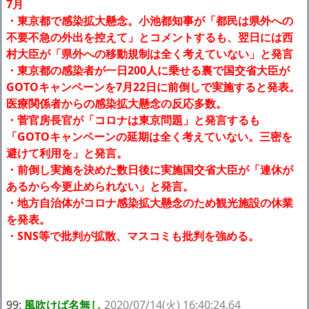
7月
・東京都で感染拡大懸念。小池都知事が「都民は県外への
不要不急の外出を控えて」とコメントするも、翌日には西
村大臣が「県外への移動規制は全く考えていない」と発言
・東京都の感染者が一日200人に乗せる裏で国交省大臣が
GOTOキャンペーンを7月22日に前倒しで実施すると発表。
医療関係者からの感染拡大懸念の反応多数。
・菅官房長官が「コロナは東京問題」と発言するも
「GOTOキャンペーンの延期は全く考えていない。三密を
避けて利用を」と発言。
・前倒し実施を決めた数日後に実施国交省大臣が「連休が
あるから今更止められない」と発言。
・地方自治体がコロナ感染拡大懸念のため観光施設の休業
を発表。
・SNS等で批判が拡散、マスコミも批判を強める。
99:
風吹けば名無し
2020/07/14(火) 16:40:24.64