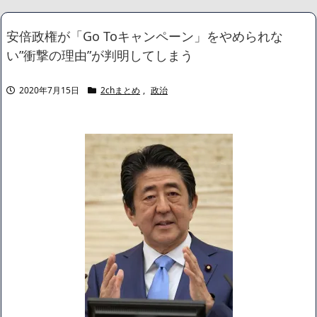
宅したのにお帰りなさいのご挨拶もできないなんてどんな教育して
るの！？｣娘｢｣トメ｢(顔真っ赤)｣私(www)
NEW!
安倍政権が「Go Toキャンペーン」をやめられな
スレッズ民「ここのローソンの店長マジでヤバい！こんなコンビ
い”衝撃の理由”が判明してしまう
ニ二度と行かない！」とブチギレ→被害者アピするも「ヤバイのは
お前だよ」とツッコミ殺到ｗｗｗｗｗｗｗ
NEW!
【動画】 おばちゃん、自分の車に逃げられる
NEW!
2020年7月15日
2chまとめ
,
政治
【朗報】 最近のおばさん、普通にエッッッすぎるｗｗｗｗｗｗｗ
ｗｗｗ
NEW!
【動画】おばちゃん、自分の車に逃げられる
NEW!
【画像】笑える画像、素敵な画像、なんでも貼っていけｗｗｗｗ
ｗ
NEW!
【画像】身長155cm・体重36kg・ウエスト51cmのスレンダー美
少女がAVデビュ－ｗwwww
【画像】彼女「ねー、今日のデートこれで行っていー？」ﾊﾟｼｬ
広末涼子さん、正気に戻ってしまい絶望する・・・「アカン、キ
ャリアがすべて終わった」
【配信者】「金バエ」のSNS更新が1週間途絶え、様々な憶測が
飛び交う。1週間ぶりの投稿でも一人称が「ボキ」ではなく「俺」と
なっており、本人ではないとの憶測が広がる
かつてはSONYのパソコンだった「VAIO」家電量販店のノジマに
買収されてしまう
ハードオフに売っていた4万4000円のフィギュアがヤバすぎるｗ