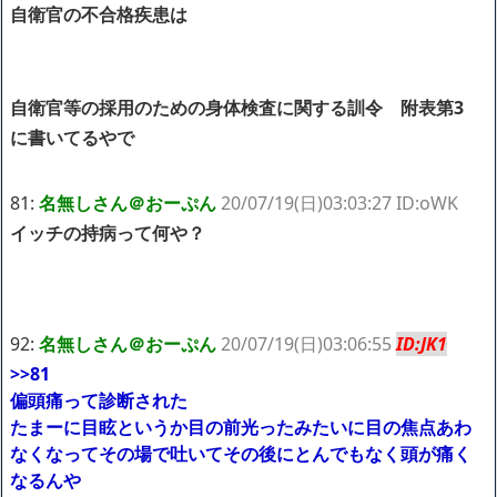
自衛官の不合格疾患は
自衛官等の採用のための身体検査に関する訓令 附表第3
に書いてるやで
81:
名無しさん＠おーぷん
20/07/19(日)03:03:27 ID:oWK
イッチの持病って何や？
92:
名無しさん＠おーぷん
20/07/19(日)03:06:55
ID:JK1
>>81
偏頭痛って診断された
たまーに目眩というか目の前光ったみたいに目の焦点あわ
なくなってその場で吐いてその後にとんでもなく頭が痛く
なるんや