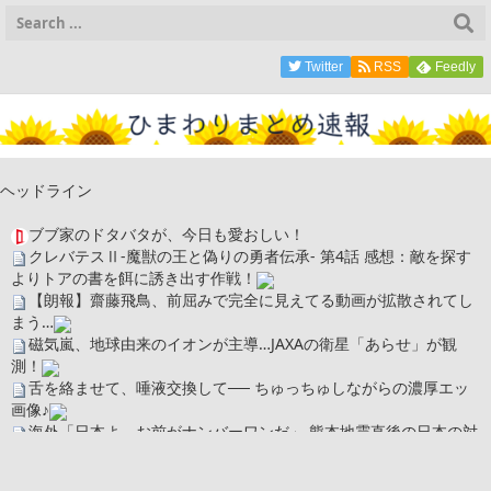
Twitter
RSS
Feedly
ヘッドライン
ブブ家のドタバタが、今日も愛おしい！
クレバテスⅡ-魔獣の王と偽りの勇者伝承- 第4話 感想：敵を探す
よりトアの書を餌に誘き出す作戦！
【朗報】齋藤飛鳥、前屈みで完全に見えてる動画が拡散されてし
まう…
磁気嵐、地球由来のイオンが主導…JAXAの衛星「あらせ」が観
測！
舌を絡ませて、唾液交換して── ちゅっちゅしながらの濃厚エッ
画像♪
海外「日本よ、お前がナンバーワンだ」 熊本地震直後の日本の対
応のスピードに世界が衝撃
広末涼子さん、正気に戻ってしまい絶望する・・・「アカン、キ