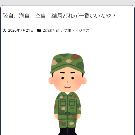
取り、慰謝料養育費も一括でもらった。離婚後1年ぐらいには新しい
彼女が出来たと家に連れてき紹介してく
NEW!
陸自、海自、空自 結局どれが一番いいんや？
中国「大豪雨！」三峡ダム「基礎部分破損」中国「全力放流！」
台風13号「中国上陸予測」台風15号「中国接近（画像」中国「台風
同時上陸！（穀物生産が壊滅危機」→
NEW!
2020年7月21日
2chまとめ
,
労働・ビジネス
ロシアさん、国民の財産を没収しはじめる
NEW!
【画像】 全身入れ墨の彫り師、『とんでもない正論』を吐いて30
万再生されてしまうｗｗｗｗｗｗｗ
NEW!
【議論】儒教「年上を敬え、目上に逆らうな、秩序を守れ」←こ
れが東アジアに残したもの
NEW!
【悲報】ショートスリーパー堀大輔さん、誹謗中傷コメントが1
万件を越えて配信中に号泣
NEW!
【画像】身長155cm・体重36kg・ウエスト51cmのスレンダー美
少女がAVデビュ－ｗwwww
【画像】彼女「ねー、今日のデートこれで行っていー？」ﾊﾟｼｬ
広末涼子さん、正気に戻ってしまい絶望する・・・「アカン、キ
ャリアがすべて終わった」
【配信者】「金バエ」のSNS更新が1週間途絶え、様々な憶測が
飛び交う。1週間ぶりの投稿でも一人称が「ボキ」ではなく「俺」と
なっており、本人ではないとの憶測が広がる
かつてはSONYのパソコンだった「VAIO」家電量販店のノジマに
買収されてしまう