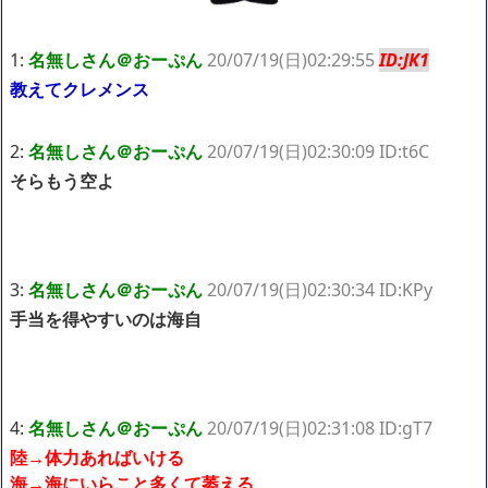
ハードオフに売っていた4万4000円のフィギュアがヤバすぎるｗ
ｗｗｗｗｗ「こんな高いの？ｗｗ」「逆に超安い」
【閲覧注意】俺が近くにいると機械が壊れるんだけどさ
1:
名無しさん＠おーぷん
20/07/19(日)02:29:55
ID:JK1
私は6年間「子無し既婚女性」で人から様々なことを言われてき
教えてクレメンス
たけど子無しの原因は親の教えのせいかもしれません
Powered by livedoor 相互RSS
2:
名無しさん＠おーぷん
20/07/19(日)02:30:09 ID:t6C
そらもう空よ
3:
名無しさん＠おーぷん
20/07/19(日)02:30:34 ID:KPy
手当を得やすいのは海自
4:
名無しさん＠おーぷん
20/07/19(日)02:31:08 ID:gT7
陸→体力あればいける
海→海にいらこと多くて萎える