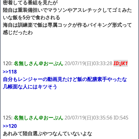
密着してる番組を見たが
陸自は重装備担いでマラソンやアスレチックしてゴミみた
いな飯を5分で食わされる
海自は訓練楽で飯は専属コックが作るバイキング形式って
感じだったわ
120:
名無しさん＠おーぷん
20/07/19(日)03:33:28
ID:JK1
>>118
自分もレンジャーの動画見たけど飯の配膳素手やったな
几帳面な人にはキツそう
125:
名無しさん＠おーぷん
20/07/19(日)03:35:56 ID:54S
>>120
あれみて陸自選ぶやつなんていないよな