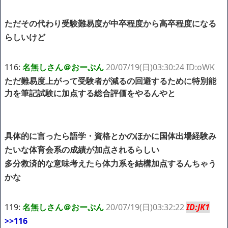
ただその代わり受験難易度が中卒程度から高卒程度になる
らしいけど
116:
名無しさん＠おーぷん
20/07/19(日)03:30:24 ID:oWK
ただ難易度上がって受験者が減るの回避するために特別能
力を筆記試験に加点する総合評価をやるんやと
具体的に言ったら語学・資格とかのほかに国体出場経験み
たいな体育会系の成績が加点されるらしい
多分救済的な意味考えたら体力系を結構加点するんちゃう
かな
119:
名無しさん＠おーぷん
20/07/19(日)03:32:22
ID:JK1
>>116