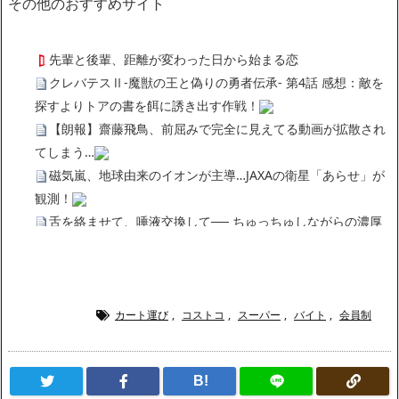
その他のおすすめサイト
先輩と後輩、距離が変わった日から始まる恋
クレバテスⅡ-魔獣の王と偽りの勇者伝承- 第4話 感想：敵を
探すよりトアの書を餌に誘き出す作戦！
【朗報】齋藤飛鳥、前屈みで完全に見えてる動画が拡散され
てしまう…
磁気嵐、地球由来のイオンが主導…JAXAの衛星「あらせ」が
観測！
舌を絡ませて、唾液交換して── ちゅっちゅしながらの濃厚
エッ画像♪
海外「日本よ、お前がナンバーワンだ」 熊本地震直後の日本
の対応のスピードに世界が衝撃
広末涼子さん、正気に戻ってしまい絶望する・・・「アカ
カート運び
,
コストコ
,
スーパー
,
バイト
,
会員制
ン、キャリアがすべて終わった」
【悲報】サウナブーム終了のお知らせ 5年で｢ととのう客｣4
B!
割減