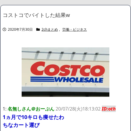
ｗｗｗｗｗｗｗｗｗｗｗｗｗｗｗｗｗｗｗｗｗｗｗｗｗｗｗｗｗｗ
ｗｗｗｗｗｗｗｗｗ...
NEW!
コストコでバイトした結果w
【速報】 専門家「イオンモール熊本の爆心地に”こんなもの”があ
ったんだけど…」
NEW!
各社のAI、続々と暴走 勝手に人間のフリをしてサイバー攻撃を
2020年7月30日
2chまとめ
,
労働・ビジネス
仕掛ける事件が相次ぐ
NEW!
【朗報】秋田にアラブが2兆円の投資決定
NEW!
【悲報】警察に射殺された包丁男、直前に母を亡くし精神的ショ
ックを受けていたと判明
NEW!
隣家のエアコン室外機バトル、ついに限界突破ｗｗｗｗｗｗ
NEW!
【画像】身長155cm・体重36kg・ウエスト51cmのスレンダー美
少女がAVデビュ－ｗwwww
【画像】彼女「ねー、今日のデートこれで行っていー？」ﾊﾟｼｬ
広末涼子さん、正気に戻ってしまい絶望する・・・「アカン、キ
ャリアがすべて終わった」
【配信者】「金バエ」のSNS更新が1週間途絶え、様々な憶測が
飛び交う。1週間ぶりの投稿でも一人称が「ボキ」ではなく「俺」と
1:
名無しさん＠おーぷん
20/07/28(火)18:13:02
ID:oth
なっており、本人ではないとの憶測が広がる
1ヵ月で10キロも痩せたわ
かつてはSONYのパソコンだった「VAIO」家電量販店のノジマに
買収されてしまう
ちなカート運び
ハードオフに売っていた4万4000円のフィギュアがヤバすぎるｗ