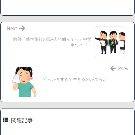
「ワンピース」、あと5年で終わりたい宣言から5年が経過し
てしまう・・・
【数学】なんだよこの漫画www【注意】
【画像】さくまあきら「桃鉄の赤マスは実際に行ってみてク
Next
ソだった所です」
教師「修学旅行の班4人で組んでー」中学
【愕然】ワイ「豚バラ220gカリッカリになるまで焼いて重さ
生ワイ「」
調べたろww(2割3割減ったら御の字やろなあww)」→結
果・・・・・・・・・・・・・・・・・・・
【悲報】ジェネリック医薬品、4割が承認書と異なる製造だ
Prev
ったことが発覚「衝撃的な数字だ」
汗っかきすぎて生きるのがつらい
【速報】楽天グループ、減損損失約160億円と約700億円の繰
延税金資産の取崩し
【悲報】読売新聞、「避難所の自販機が壊されて窃盗され
た」というデマ記事をこっそり削除してしまう
SM風俗嬢ワイ、なんでも答えるが質問ある？
関連記事
Powered by livedoor 相互RSS