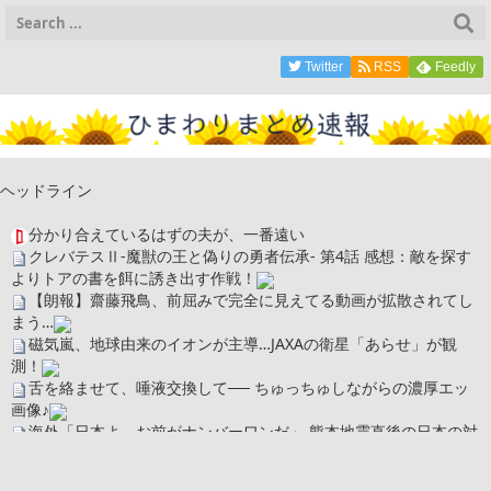
Twitter
RSS
Feedly
ヘッドライン
分かり合えているはずの夫が、一番遠い
クレバテスⅡ-魔獣の王と偽りの勇者伝承- 第4話 感想：敵を探す
よりトアの書を餌に誘き出す作戦！
【朗報】齋藤飛鳥、前屈みで完全に見えてる動画が拡散されてし
まう…
磁気嵐、地球由来のイオンが主導…JAXAの衛星「あらせ」が観
測！
舌を絡ませて、唾液交換して── ちゅっちゅしながらの濃厚エッ
画像♪
海外「日本よ、お前がナンバーワンだ」 熊本地震直後の日本の対
応のスピードに世界が衝撃
広末涼子さん、正気に戻ってしまい絶望する・・・「アカン、キ