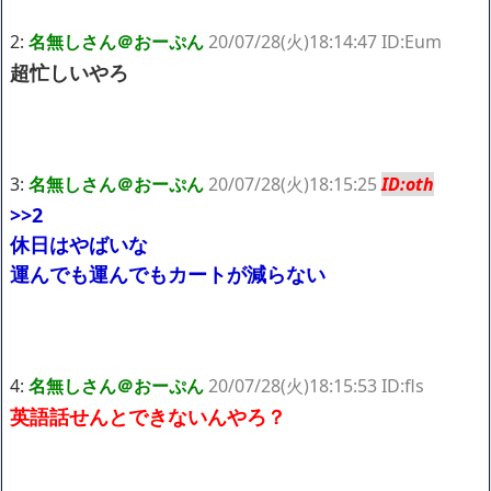
ｗｗｗｗｗ「こんな高いの？ｗｗ」「逆に超安い」
【閲覧注意】俺が近くにいると機械が壊れるんだけどさ
2:
名無しさん＠おーぷん
20/07/28(火)18:14:47 ID:Eum
私は6年間「子無し既婚女性」で人から様々なことを言われてき
超忙しいやろ
たけど子無しの原因は親の教えのせいかもしれません
Powered by livedoor 相互RSS
3:
名無しさん＠おーぷん
20/07/28(火)18:15:25
ID:oth
>>2
休日はやばいな
運んでも運んでもカートが減らない
4:
名無しさん＠おーぷん
20/07/28(火)18:15:53 ID:fls
英語話せんとできないんやろ？