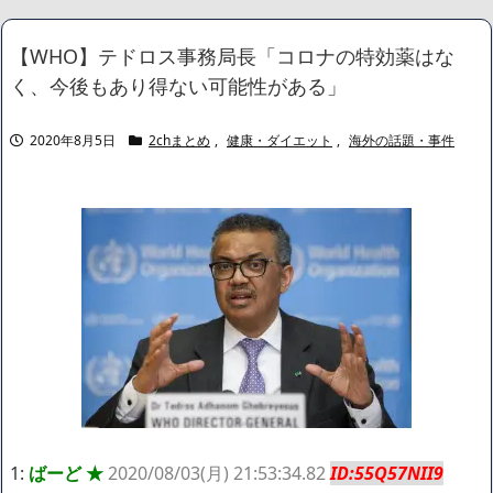
【衝撃】ハンターハンター最新話の新能力『ムテキング』、設定
がガチでぶっ壊れすぎてネット騒然ｗｗｗｗｗｗ
NEW!
【WHO】テドロス事務局長「コロナの特効薬はな
【外国人問題】 小野田紀美大臣「議論すべき時だ」→SNS「まだ
く、今後もあり得ない可能性がある」
議論もしてなかったんだ...」→小野田大臣「これが進歩状況です」
めちゃくちゃ仕事して...
NEW!
【動画】キレッキレの謎ダンスを踊る高校生チアガール部が発見
2020年8月5日
2chまとめ
,
健康・ダイエット
,
海外の話題・事件
される
NEW!
【速報】 日本の防衛省、ようやく気づいた模様ｗｗｗｗｗ
NEW!
本物のスパイ、政府批判どころか「むしろ政府の味方」を演じて
潜伏することが判明
NEW!
【画像】身長155cm・体重36kg・ウエスト51cmのスレンダー美
少女がAVデビュ－ｗwwww
【画像】彼女「ねー、今日のデートこれで行っていー？」ﾊﾟｼｬ
広末涼子さん、正気に戻ってしまい絶望する・・・「アカン、キ
ャリアがすべて終わった」
【配信者】「金バエ」のSNS更新が1週間途絶え、様々な憶測が
飛び交う。1週間ぶりの投稿でも一人称が「ボキ」ではなく「俺」と
なっており、本人ではないとの憶測が広がる
かつてはSONYのパソコンだった「VAIO」家電量販店のノジマに
買収されてしまう
1:
ばーど ★
2020/08/03(月) 21:53:34.82
ID:55Q57NII9
ハードオフに売っていた4万4000円のフィギュアがヤバすぎるｗ