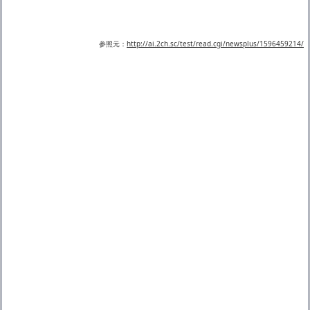
参照元：
http://ai.2ch.sc/test/read.cgi/newsplus/1596459214/