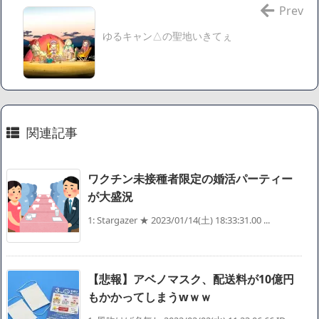
【悲報】ジェネリック医薬品、4割が承認書と異なる製造だ
Prev
ったことが発覚「衝撃的な数字だ」
ゆるキャン△の聖地いきてぇ
【速報】楽天グループ、減損損失約160億円と約700億円の繰
延税金資産の取崩し
【悲報】読売新聞、「避難所の自販機が壊されて窃盗され
た」というデマ記事をこっそり削除してしまう
SM風俗嬢ワイ、なんでも答えるが質問ある？
関連記事
Powered by livedoor 相互RSS
ワクチン未接種者限定の婚活パーティー
が大盛況
1: Stargazer ★ 2023/01/14(土) 18:33:31.00 ...
【悲報】アベノマスク、配送料が10億円
もかかってしまうwｗｗ