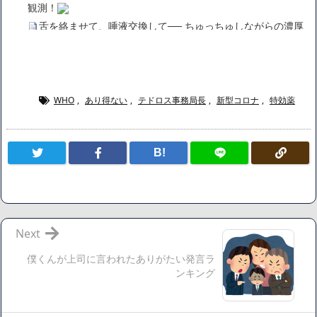
観測！
舌を絡ませて、唾液交換して── ちゅっちゅしながらの濃厚
エッ画像♪
海外「日本よ、お前がナンバーワンだ」 熊本地震直後の日本
の対応のスピードに世界が衝撃
広末涼子さん、正気に戻ってしまい絶望する・・・「アカ
WHO
,
あり得ない
,
テドロス事務局長
,
新型コロナ
,
特効薬
ン、キャリアがすべて終わった」
【悲報】サウナブーム終了のお知らせ 5年で｢ととのう客｣4
B!
割減
「ワンピース」、あと5年で終わりたい宣言から5年が経過し
てしまう・・・
【数学】なんだよこの漫画www【注意】
【画像】さくまあきら「桃鉄の赤マスは実際に行ってみてク
Next
ソだった所です」
僕くんが上司に言われたありがたい発言ラ
【愕然】ワイ「豚バラ220gカリッカリになるまで焼いて重さ
ンキング
調べたろww(2割3割減ったら御の字やろなあww)」→結
果・・・・・・・・・・・・・・・・・・・