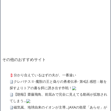
その他のおすすめサイト
分かり合えているはずの夫が、一番遠い
クレバテスⅡ-魔獣の王と偽りの勇者伝承- 第4話 感想：敵を
探すよりトアの書を餌に誘き出す作戦！
【朗報】齋藤飛鳥、前屈みで完全に見えてる動画が拡散され
てしまう…
磁気嵐、地球由来のイオンが主導…JAXAの衛星「あらせ」が