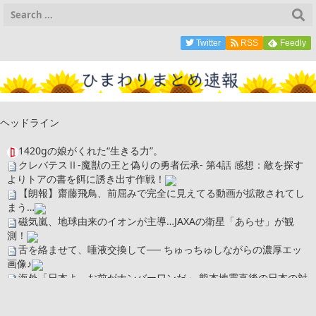
Twitter
RSS
Feedly
ヘッドライン
1420gの娘がくれた“生きる力”。
クレバテスⅡ-魔獣の王と偽りの勇者伝承- 第4話 感想：敵を探す
よりトアの書を餌に誘き出す作戦！
【朗報】齋藤飛鳥、前屈みで完全に見えてる動画が拡散されてし
まう…
磁気嵐、地球由来のイオンが主導…JAXAの衛星「あらせ」が観
測！
舌を絡ませて、唾液交換して── ちゅっちゅしながらの濃厚エッ
画像♪
海外「日本よ、お前がナンバーワンだ」 熊本地震直後の日本の対
応のスピードに世界が衝撃
広末涼子さん、正気に戻ってしまい絶望する・・・「アカン、キ