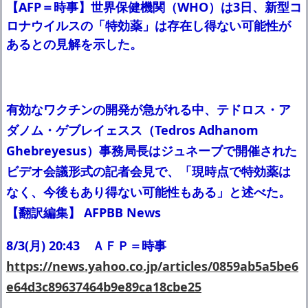
【AFP＝時事】世界保健機関（WHO）は3日、新型コ
ｗｗｗｗｗ「こんな高いの？ｗｗ」「逆に超安い」
【閲覧注意】俺が近くにいると機械が壊れるんだけどさ
ロナウイルスの「特効薬」は存在し得ない可能性が
私は6年間「子無し既婚女性」で人から様々なことを言われてき
あるとの見解を示した。
たけど子無しの原因は親の教えのせいかもしれません
Powered by livedoor 相互RSS
有効なワクチンの開発が急がれる中、テドロス・ア
ダノム・ゲブレイェスス（Tedros Adhanom
Ghebreyesus）事務局長はジュネーブで開催された
ビデオ会議形式の記者会見で、「現時点で特効薬は
なく、今後もあり得ない可能性もある」と述べた。
【翻訳編集】 AFPBB News
8/3(月) 20:43 ＡＦＰ＝時事
https://news.yahoo.co.jp/articles/0859ab5a5be6
e64d3c89637464b9e89ca18cbe25