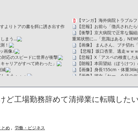
【マンガ】海外病院トラブルフ
を探すよりトアの書を餌に誘き出す作
【悲報】お前ら「徴兵されたら
【衝撃】京大病院で正常な脳組
しまう…
重篤状態に…「意識はある」
NEW
観測！
【画像】 まんさん、ブチ切れ
ッ画像♪
【悲報】坂口杏里、逃走ｗｗ
の対応のスピードに世界が衝撃
【悲報】X「アスペの検査した結
、キャリアがすべて終わった」
【朗報】本田望結（ぼうけつ）
割減
【画像】身長155cm・体重36
てしまう・・・
【画像】彼女「ねー、今日のデー
広末涼子さん、正気に戻ってし
ソだった所です」
【配信者】「金バエ」のSNS
べたろww(2割3割減ったら御の
一人称が「ボキ」ではなく「俺」
けど工場勤務辞めて清掃業に転職した
・
かつてはSONYのパソコンだっ
たことが発覚「衝撃的な数字だ」
ハードオフに売っていた4万4
ｗ」「逆に超安い」
繰延税金資産の取崩し
【閲覧注意】俺が近くにいると
」というデマ記事をこっそり削除し
私は6年間「子無し既婚女性」
まとめ
,
労働・ビジネス
のせいかもしれません