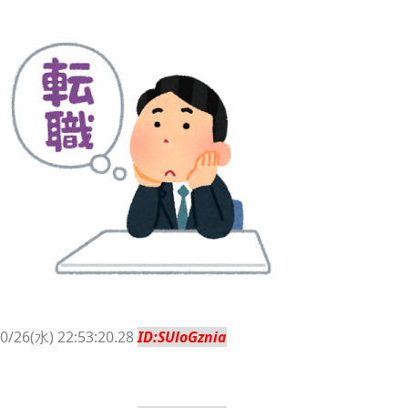
Powered by livedoor 相互RSS
0/26(水) 22:53:20.28
ID:SUloGznia