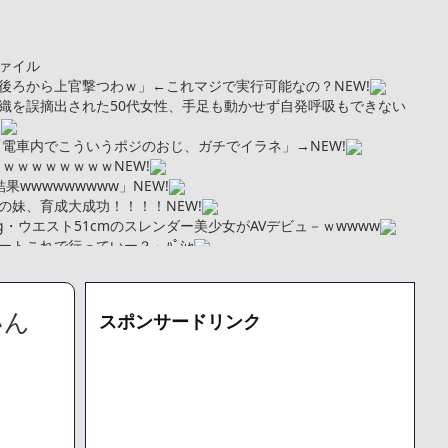
ァイル
後ろから上官撃つわｗ」←これマジで実行可能なの？
NEW!
織を誤摘出された50代女性、手足も動かせず自発呼吸もできない
!
「電車内でこういうポジのおじ、ガチでイラネ」→
NEW!
ｗｗｗｗｗｗｗｗｗ
NEW!
果wwwwwwwww」
NEW!
の妹、育成大成功！！！！
NEW!
kg・ウエスト51cmのスレンダー美少女がAVデビュ－ｗwwww
トこれで行っていー？」ﾊﾟｼｬ
まい絶望する・・・「アカン、キャリアがすべて終わった」
更新が1週間途絶え、様々な憶測が飛び交う。1週間ぶりの投稿でも
となっており、本人ではないとの憶測が広がる
いん
スポンサードリンク
た「VAIO」家電量販店のノジマに買収されてしまう
000円のフィギュアがヤバすぎるｗｗｗｗｗｗ「こんな高いの？ｗ
機械が壊れるんだけどさ
で人から様々なことを言われてきたけど子無しの原因は親の教え