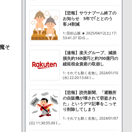
【悲報】サウナブーム終了の
お知らせ 5年で｢ととのう
客｣4割減
1: 田杉山脈 ★ 2025/04/12(土) 17:
53:41.37 ID:G ...
魔そ
【速報】楽天グループ、減損
損失約160億円と約700億円の
繰延税金資産の取崩し
1: それでも動く名無し 2024/01/10
(水) 22:20:13.66 I ...
【悲報】読売新聞、「避難所
の自販機が壊されて窃盗され
た」というデマ記事をこっそ
り削除してしまう
1: それでも動く名無し 2024/01/07
(日) 11:30:55.09 I ...