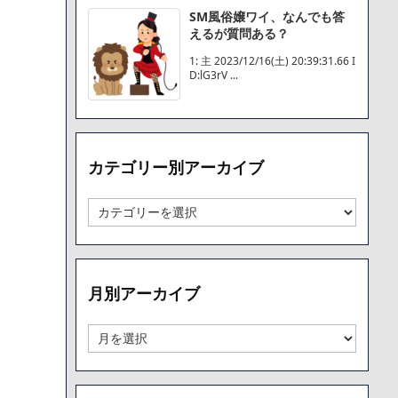
SM風俗嬢ワイ、なんでも答
えるが質問ある？
1: 主 2023/12/16(土) 20:39:31.66 I
D:lG3rV ...
カテゴリー別アーカイブ
カ
テ
ゴ
リ
ー
月別アーカイブ
別
ア
ー
月
カ
別
イ
ア
ブ
ー