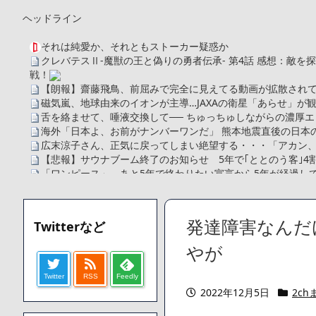
ヘッドライン
それは純愛か、それともストーカー疑惑か
クレバテスⅡ-魔獣の王と偽りの勇者伝承- 第4話 感想：敵
戦！
【朗報】齋藤飛鳥、前屈みで完全に見えてる動画が拡散されて
磁気嵐、地球由来のイオンが主導…JAXAの衛星「あらせ」が
舌を絡ませて、唾液交換して── ちゅっちゅしながらの濃厚エ
海外「日本よ、お前がナンバーワンだ」 熊本地震直後の日本
広末涼子さん、正気に戻ってしまい絶望する・・・「アカン
【悲報】サウナブーム終了のお知らせ 5年で｢ととのう客｣4
「ワンピース」、あと5年で終わりたい宣言から5年が経過し
【数学】なんだよこの漫画www【注意】
【画像】さくまあきら「桃鉄の赤マスは実際に行ってみてク
【愕然】ワイ「豚バラ220gカリッカリになるまで焼いて重さ調
発達障害なんだ
Twitterなど
字やろなあww)」→結果・・・・・・・・・・・・・・・・・・
【悲報】ジェネリック医薬品、4割が承認書と異なる製造だっ
やが
【速報】楽天グループ、減損損失約160億円と約700億円の
Twitter
RSS
Feedly
【悲報】読売新聞、「避難所の自販機が壊されて窃盗された
2022年12月5日
2ch
てしまう
SM風俗嬢ワイ、なんでも答えるが質問ある？