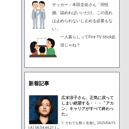
サッカー・本田圭佑さん「同性
婚。認めればいいだけ。この流れ
は止められないし止める必要もな
い」
一人暮らしってFire TV Stick必
須じゃね？
新着記事
広末涼子さん、正気に戻って
しまい絶望する・・・「アカ
ン、キャリアがすべて終わっ
た」
1: それでも動く名無し 2025/04/15
(火) 06:54:44.21 I ...