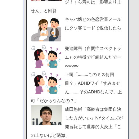
ジ！くら寿司は「影響ありま
せん」と回答
キャバ嬢との色恋営業メール
にクソ客モードで返信したら
発達障害（自閉症スペクトラ
ム）の特徴で打線組んだでー
wwww
上司「………このミス何回
目？」ADHDワイ「すみませ
ん………そのADHDなんで」上
司「だからなんなの？」
成田悠輔「高齢者は集団自決
した方がいい」NYタイムズが
発言報じて世界的大炎上「こ
の上ないほど過激」