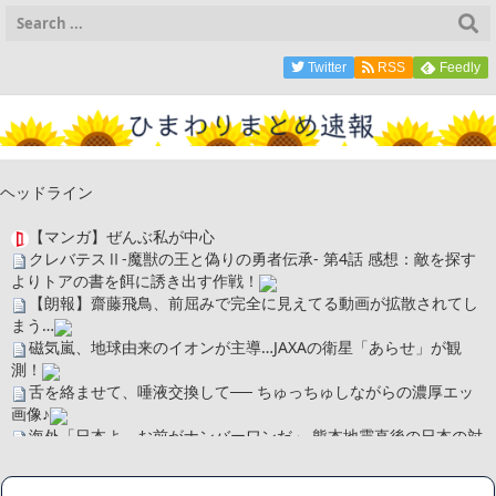
Twitter
RSS
Feedly
ヘッドライン
【マンガ】ぜんぶ私が中心
クレバテスⅡ-魔獣の王と偽りの勇者伝承- 第4話 感想：敵を探す
よりトアの書を餌に誘き出す作戦！
【朗報】齋藤飛鳥、前屈みで完全に見えてる動画が拡散されてし
まう…
磁気嵐、地球由来のイオンが主導…JAXAの衛星「あらせ」が観
測！
舌を絡ませて、唾液交換して── ちゅっちゅしながらの濃厚エッ
画像♪
海外「日本よ、お前がナンバーワンだ」 熊本地震直後の日本の対
応のスピードに世界が衝撃
広末涼子さん、正気に戻ってしまい絶望する・・・「アカン、キ