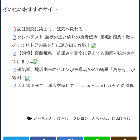
その他のおすすめサイト
恋は疑惑に染まり、狂気へ変わる
クレバテスⅡ-魔獣の王と偽りの勇者伝承- 第4話 感想：敵を
探すよりトアの書を餌に誘き出す作戦！
【朗報】齋藤飛鳥、前屈みで完全に見えてる動画が拡散され
てしまう…
磁気嵐、地球由来のイオンが主導…JAXAの衛星「あらせ」が
観測！
舌を絡ませて、唾液交換して── ちゅっちゅしながらの濃厚
エッ画像♪
海外「日本よ、お前がナンバーワンだ」 熊本地震直後の日本
の対応のスピードに世界が衝撃
広末涼子さん、正気に戻ってしまい絶望する・・・「アカ
とーちゃん
,
ひろし
,
クレヨンしんちゃん
,
野原ひろし
ン、キャリアがすべて終わった」
【悲報】サウナブーム終了のお知らせ 5年で｢ととのう客｣4