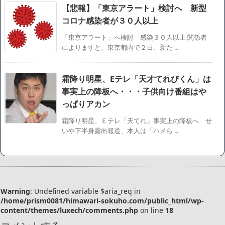
【悲報】「東京アラート」検討へ 新型
コロナ感染者が３０人以上
「東京アラート」へ検討 感染３０人以上 関係者
によりますと、東京都内で２日、新た ...
霜降り明星、Eテレ「天才てれびくん」は
事実上の降板へ・・・子供向け番組はや
っぱりアカン
霜降り明星、Ｅテレ「天てれ」事実上の降板へ せ
いや下半身露出報道、本人は「ハメら ...
Warning
: Undefined variable $aria_req in
/home/prism0081/himawari-sokuho.com/public_html/wp-
content/themes/luxech/comments.php
on line
18