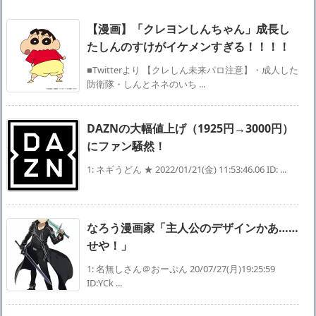
Powered by livedoor 相互RSS
【漫画】「クレヨンしんちゃん」成長し
たしんのすけがイケメンすぎる！！！！
■Twitterより 【クレしん未来パロ注意】・成人した
防衛隊・しんとネネのいち ...
DAZNの大幅値上げ（1925円→3000円）
にファン騒然！
1: ネギうどん ★ 2022/01/21(金) 11:53:46.06 ID: ...
なろう漫画家「主人公のデザインかあ……
せや！」
1: 名無しさん＠おーぷん 20/07/27(月)19:25:59
ID:YCk ...