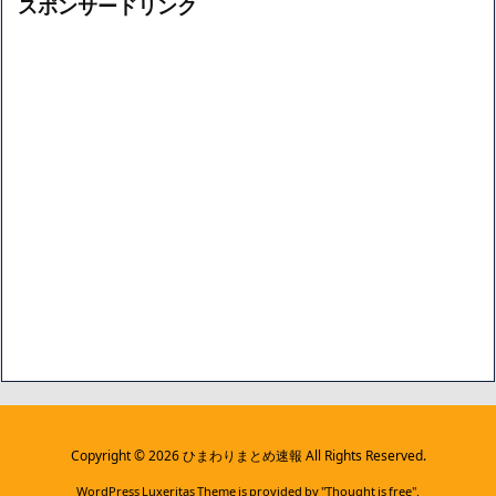
イ
スポンサードリンク
ブ
Copyright ©
2026
ひまわりまとめ速報
All Rights Reserved.
WordPress Luxeritas Theme is provided by "
Thought is free
".