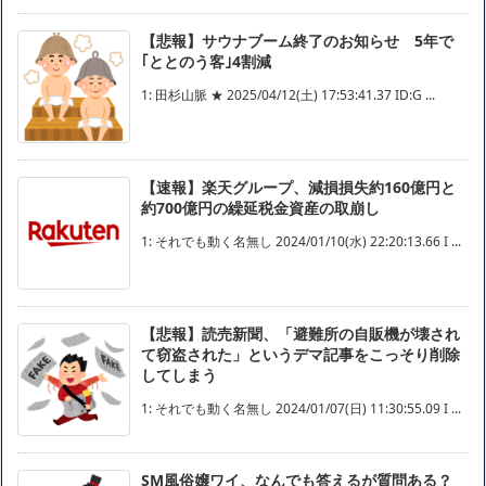
【悲報】サウナブーム終了のお知らせ 5年で
｢ととのう客｣4割減
1: 田杉山脈 ★ 2025/04/12(土) 17:53:41.37 ID:G ...
【速報】楽天グループ、減損損失約160億円と
約700億円の繰延税金資産の取崩し
1: それでも動く名無し 2024/01/10(水) 22:20:13.66 I ...
【悲報】読売新聞、「避難所の自販機が壊され
て窃盗された」というデマ記事をこっそり削除
してしまう
1: それでも動く名無し 2024/01/07(日) 11:30:55.09 I ...
SM風俗嬢ワイ、なんでも答えるが質問ある？