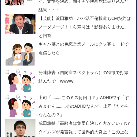
イ、覚悟を決め、朝イチで映画館に乗り込んだ
結果・・・
【芸能】浜田雅功 パパ活不倫報道もCM契約は
ノーダメージ！くら寿司は「影響ありません」
と回答
キャバ嬢との色恋営業メールにクソ客モードで
返信したら
発達障害（自閉症スペクトラム）の特徴で打線
組んだでーwwww
上司「………このミス何回目？」ADHDワイ「す
みません………そのADHDなんで」上司「だから
なんなの？」
成田悠輔「高齢者は集団自決した方がいい」NY
タイムズが発言報じて世界的大炎上「この上な