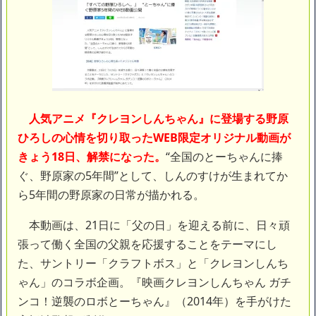
「三峡沿線の道路水没」中国政府「高速道路封鎖！」中国ダム「緊
急放流に合わせて開門（土砂崩れ発生」→
NEW!
馬鹿客「置き配してこのシートかけろ」配達員ぼく「
」
NEW!
【ネット騒然】 元ジャンポケ斉藤の妻、夫の求刑7年翌日にイン
スタ更新！その内容がガチでヤバすぎる…
NEW!
【悲報】 とにかくヤりたくてブスと付き合ったらｗｗｗｗｗｗｗ
ｗｗｗｗｗｗｗｗ
NEW!
人気アニメ『クレヨンしんちゃん』に登場する野原
【急増】「外国人受け入れ反対」56.3％に わずか2年で20.7ポ
ひろしの心情を切り取ったWEB限定オリジナル動画が
イント増、東大調査「若い世代ほど増加」
NEW!
【悲報】田中みな実(39)、妊娠して顔が別人のように変わる
NEW!
きょう18日、解禁になった。
“全国のとーちゃんに捧
ぐ、野原家の5年間”として、しんのすけが生まれてか
【画像】身長155cm・体重36kg・ウエスト51cmのスレンダー美
ら5年間の野原家の日常が描かれる。
少女がAVデビュ－ｗwwww
【画像】彼女「ねー、今日のデートこれで行っていー？」ﾊﾟｼｬ
本動画は、21日に「父の日」を迎える前に、日々頑
広末涼子さん、正気に戻ってしまい絶望する・・・「アカン、キ
ャリアがすべて終わった」
張って働く全国の父親を応援することをテーマにし
【配信者】「金バエ」のSNS更新が1週間途絶え、様々な憶測が
た、サントリー「クラフトボス」と「クレヨンしんち
飛び交う。1週間ぶりの投稿でも一人称が「ボキ」ではなく「俺」と
なっており、本人ではないとの憶測が広がる
ゃん」のコラボ企画。『映画クレヨンしんちゃん ガチ
かつてはSONYのパソコンだった「VAIO」家電量販店のノジマに
ンコ！逆襲のロボとーちゃん』（2014年）を手がけた
買収されてしまう