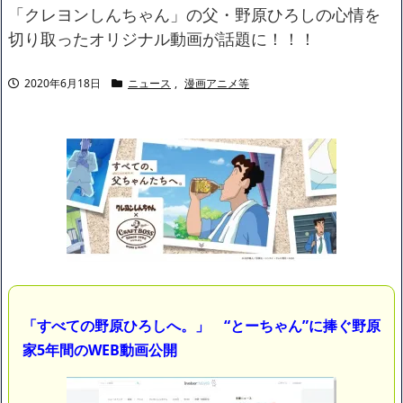
ャリアがすべて終わった」
「クレヨンしんちゃん」の父・野原ひろしの心情を
【悲報】サウナブーム終了のお知らせ 5年で｢ととのう客｣4割減
切り取ったオリジナル動画が話題に！！！
「ワンピース」、あと5年で終わりたい宣言から5年が経過してし
まう・・・
2020年6月18日
ニュース
,
漫画アニメ等
【数学】なんだよこの漫画www【注意】
【画像】さくまあきら「桃鉄の赤マスは実際に行ってみてクソだ
った所です」
【愕然】ワイ「豚バラ220gカリッカリになるまで焼いて重さ調べ
たろww(2割3割減ったら御の字やろなあww)」→結
果・・・・・・・・・・・・・・・・・・・
【悲報】ジェネリック医薬品、4割が承認書と異なる製造だった
ことが発覚「衝撃的な数字だ」
【速報】楽天グループ、減損損失約160億円と約700億円の繰延税
金資産の取崩し
【悲報】読売新聞、「避難所の自販機が壊されて窃盗された」と
いうデマ記事をこっそり削除してしまう
SM風俗嬢ワイ、なんでも答えるが質問ある？
「すべての野原ひろしへ。」 “とーちゃん”に捧ぐ野原
家5年間のWEB動画公開
Powered by livedoor 相互RSS
ずっと好き。俺はストーカーなんかじゃない。
中国「大洪水！」三峡ダム「9門開放！（全力放流」中国都市