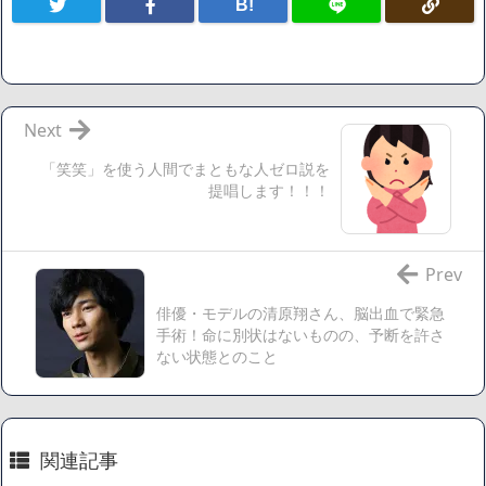
B!
割減
「ワンピース」、あと5年で終わりたい宣言から5年が経過し
てしまう・・・
【数学】なんだよこの漫画www【注意】
【画像】さくまあきら「桃鉄の赤マスは実際に行ってみてク
Next
ソだった所です」
「笑笑」を使う人間でまともな人ゼロ説を
【愕然】ワイ「豚バラ220gカリッカリになるまで焼いて重さ
提唱します！！！
調べたろww(2割3割減ったら御の字やろなあww)」→結
果・・・・・・・・・・・・・・・・・・・
【悲報】ジェネリック医薬品、4割が承認書と異なる製造だ
Prev
ったことが発覚「衝撃的な数字だ」
俳優・モデルの清原翔さん、脳出血で緊急
【速報】楽天グループ、減損損失約160億円と約700億円の繰
手術！命に別状はないものの、予断を許さ
延税金資産の取崩し
ない状態とのこと
【悲報】読売新聞、「避難所の自販機が壊されて窃盗され
た」というデマ記事をこっそり削除してしまう
SM風俗嬢ワイ、なんでも答えるが質問ある？
関連記事