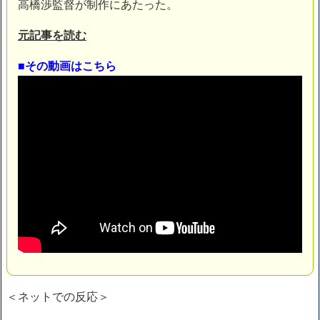
高橋渉監督が制作にあたった。
ハードオフに売っていた4万4000円のフィギュアがヤバすぎるｗ
ｗｗｗｗｗ「こんな高いの？ｗｗ」「逆に超安い」
元記事を読む
【閲覧注意】俺が近くにいると機械が壊れるんだけどさ
私は6年間「子無し既婚女性」で人から様々なことを言われてき
たけど子無しの原因は親の教えのせいかもしれません
■その動画はこちら
Powered by livedoor 相互RSS
＜ネットでの反応＞