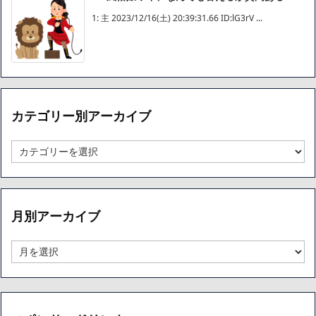
1: 主 2023/12/16(土) 20:39:31.66 ID:lG3rV ...
カテゴリー別アーカイブ
カ
テ
ゴ
リ
ー
月別アーカイブ
別
ア
ー
月
カ
別
イ
ア
ブ
ー
カ