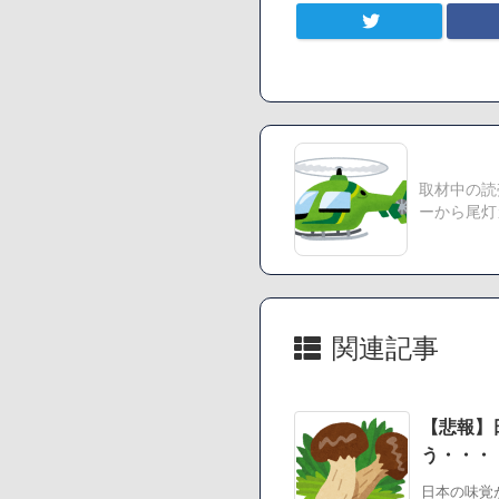
【悲報】ジェネリッ
【速報】楽天グループ
【悲報】読売新聞、
まう
SM風俗嬢ワイ、なん
取材中の読
Powered by livedoor 
ーから尾灯
関連記事
【悲報】
う・・・
日本の味覚が