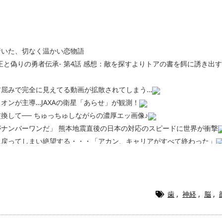
着いた、切なく温かい恋物語
王と偽りの勇者伝承- 第4話 感想：敵を探すよりトアの書を餌に誘き出
前屈みで完全に見えてる動画が拡散されてしまう…
オンが主導…JAXAの衛星「あらせ」が観測！
換して── ちゅっちゅしながらの濃厚エッ画像♪
ナンバーワンだ」 熊本地震直後の日本の対応のスピードに世界が衝撃
に戻ってしまい絶望する・・・「アカン、キャリアがすべて終わった」
終了のお知らせ 5年で｢ととのう客｣4割減
5年で終わりたい宣言から5年が経過してしまう・・・
漫画www【注意】
ら「桃鉄の赤マスは実際に行ってみてクソだった所です」
歯
,
神経
,
脳
,
220gカリッカリになるまで焼いて重さ調べたろww(2割3割減ったら御
・・・・・・・・・・・・・・・・・・