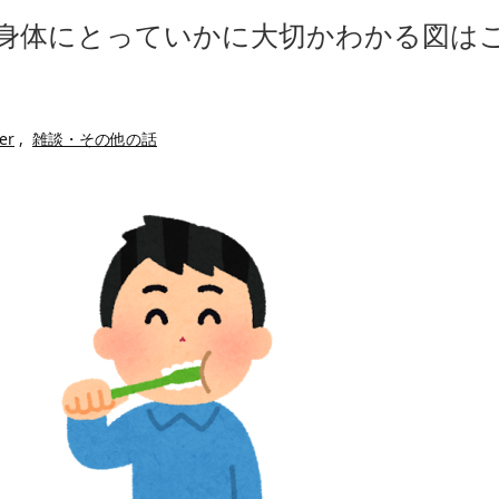
べたろww(2割3割減ったら御の
一人称が「ボキ」ではなく「俺」
身体にとっていかに大切かわかる図は
・
かつてはSONYのパソコンだっ
たことが発覚「衝撃的な数字だ」
ハードオフに売っていた4万4
ｗ」「逆に超安い」
繰延税金資産の取崩し
【閲覧注意】俺が近くにいると
」というデマ記事をこっそり削除し
私は6年間「子無し既婚女性」
er
,
雑談・その他の話
のせいかもしれません
Powered by livedoor 相互RSS