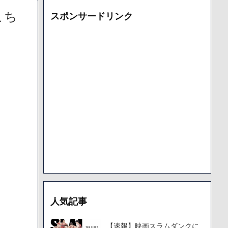
となっており、本人ではないとの憶測が広がる
こち
スポンサードリンク
た「VAIO」家電量販店のノジマに買収されてしまう
000円のフィギュアがヤバすぎるｗｗｗｗｗｗ「こんな高いの？ｗ
機械が壊れるんだけどさ
で人から様々なことを言われてきたけど子無しの原因は親の教え
人気記事
【速報】映画スラムダンクに