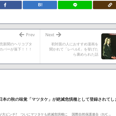
ク医薬品、4割が承認書と異なる製造だったことが発覚「衝撃的な数字だ
B!
、減損損失約160億円と約700億円の繰延税金資産の取崩し
「避難所の自販機が壊されて窃盗された」というデマ記事をこっそり削
でも答えるが質問ある？
Prev
Next
売新聞のヘリコプタ
初対面の人におすすめ漫画を
相互RSS
カバーが落下！！！
聞かれて「レベルE」を挙げた
ら褒められた話
日本の秋の味覚「マツタケ」が絶滅危惧種として登録されてし
大ピンチ? ついにマツタケも絶滅危惧種に 国際自然保護連合（IUC ...