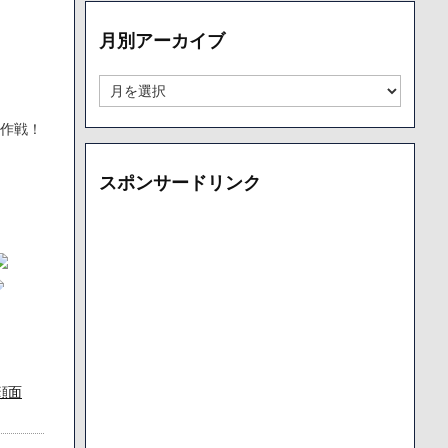
リ
ー
月別アーカイブ
別
ア
ー
月
カ
別
イ
ア
す作戦！
ブ
ー
カ
スポンサードリンク
イ
ブ
顔面
の字や