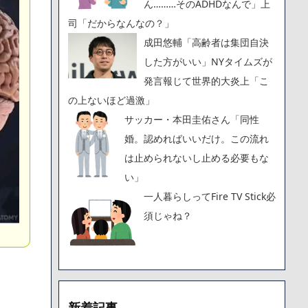
ん………そのADHDなんで」上
司「だからなんなの？」
成田悠輔「高齢者は集団自決
した方がいい」NYタイムズが
発言報じて世界的大炎上「こ
の上ないほど過激」
サッカー・本田圭佑さん「同性
婚。認めればいいだけ。この流れ
は止められないし止める必要もな
い」
一人暮らしってFire TV Stick必
須じゃね？
新着記事