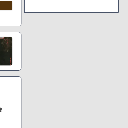
」
除してし
ま