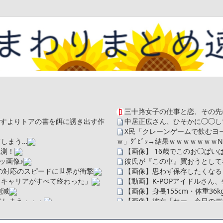
三十路女子の仕事と恋、その先
を探すよりトアの書を餌に誘き出す作
中居正広さん、ひそかに◯◯し
X民「クレーンゲームで飲むヨ
しまう…
ｗ」ｸﾞﾋﾞｯ→結果ｗｗｗｗｗｗｗ
N
観測！
【画像】 16歳でこのお◯ぱ
ッ画像♪
彼氏が『この車』買おうとして
の対応のスピードに世界が衝撃
【画像】思わず保存したくなる
、キャリアがすべて終わった」
【動画】K-POPアイドルさ
割減
【画像】身長155cm・体重36
てしまう・・・
【画像】彼女「ねー、今日のデー
広末涼子さん、正気に戻ってし
ソだった所です」
【配信者】「金バエ」のSNS