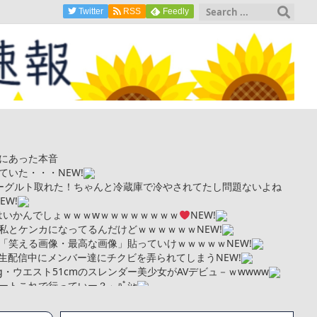
Twitter
RSS
Feedly
にあった本音
ていた・・・
NEW!
ーグルト取れた！ちゃんと冷蔵庫で冷やされてたし問題ないよね
EW!
いはいかんでしょｗｗｗwｗｗｗｗｗｗｗｗ
NEW!
私とケンカになってるんだけどｗｗｗｗｗｗ
NEW!
「笑える画像・最高な画像」貼っていけｗｗｗｗｗ
NEW!
ん、生配信中にメンバー達にチクビを弄られてしまう
NEW!
kg・ウエスト51cmのスレンダー美少女がAVデビュ－ｗwwww
トこれで行っていー？」ﾊﾟｼｬ
まい絶望する・・・「アカン、キャリアがすべて終わった」
更新が1週間途絶え、様々な憶測が飛び交う。1週間ぶりの投稿でも