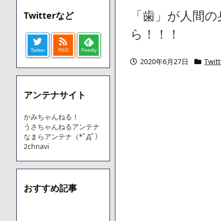
【愕然】ワイ「豚バラ220gカリッカリになるまで焼いて重さ調
「歯」が人間の
Twitterなど
字やろなあww)」→結果・・・・・・・・・・・・・・・・・・
【悲報】ジェネリック医薬品、4割が承認書と異なる製造だっ
ら！！！
【速報】楽天グループ、減損損失約160億円と約700億円の
Twitter
RSS
Feedly
【悲報】読売新聞、「避難所の自販機が壊されて窃盗された
2020年6月27日
Twitt
てしまう
SM風俗嬢ワイ、なんでも答えるが質問ある？
アンテナサイト
Powered by livedoor 相互RSS
かみちゃんねる！
うさちゃんねるアンテナ
なまらアンテナ（*ﾟДﾟ）
2chnavi
おすすめ記事