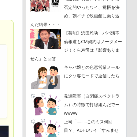
否定的やったワイ、覚悟を決
め、朝イチで映画館に乗り込
んだ結果・・・
【芸能】浜田雅功 パパ活不
倫報道もCM契約はノーダメー
ジ！くら寿司は「影響ありま
せん」と回答
キャバ嬢との色恋営業メール
にクソ客モードで返信したら
発達障害（自閉症スペクトラ
ム）の特徴で打線組んだでー
wwww
上司「………このミス何回
目？」ADHDワイ「すみませ