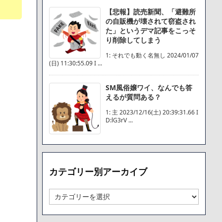
【悲報】読売新聞、「避難所
の自販機が壊されて窃盗され
た」というデマ記事をこっそ
り削除してしまう
1: それでも動く名無し 2024/01/07
(日) 11:30:55.09 I ...
SM風俗嬢ワイ、なんでも答
えるが質問ある？
1: 主 2023/12/16(土) 20:39:31.66 I
D:lG3rV ...
カテゴリー別アーカイブ
カ
テ
ゴ