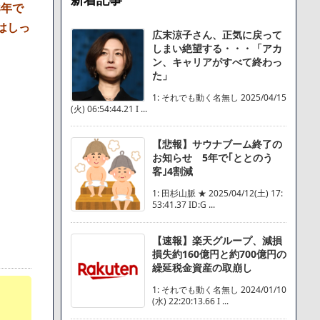
8年で
はしっ
広末涼子さん、正気に戻って
しまい絶望する・・・「アカ
ン、キャリアがすべて終わっ
た」
1: それでも動く名無し 2025/04/15
(火) 06:54:44.21 I ...
【悲報】サウナブーム終了の
お知らせ 5年で｢ととのう
客｣4割減
1: 田杉山脈 ★ 2025/04/12(土) 17:
53:41.37 ID:G ...
【速報】楽天グループ、減損
損失約160億円と約700億円の
繰延税金資産の取崩し
1: それでも動く名無し 2024/01/10
(水) 22:20:13.66 I ...