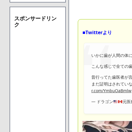
スポンサードリン
ク
■Twitterより
いかに歯が人間の体
こんな感じで全ての
昔行ってた歯医者が
まだ証明はされてい
r.com/YmbuOaBmlw
— ドラゴン
元医療