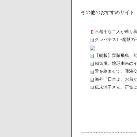
その他のおすすめサイト
不器用な二人が辿り
クレバテスⅡ-魔獣の
【朗報】齋藤飛鳥、
磁気嵐、地球由来のイ
舌を絡ませて、唾液交
海外「日本よ、お前が
広末涼子さん、正気
【悲報】サウナブーム
「ワンピース」、あと
【数学】なんだよこの
【画像】さくまあき
【愕然】ワイ「豚バラ
ろなあww)」→結果・