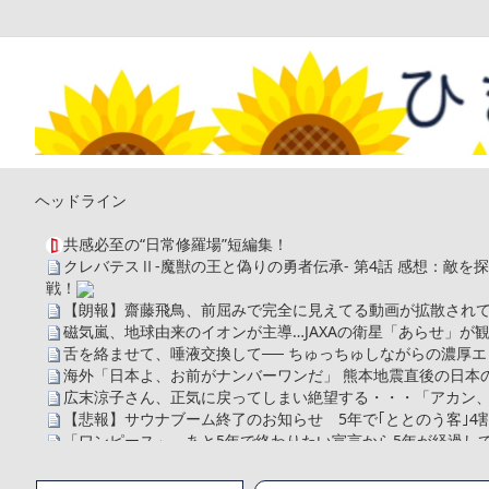
ヘッドライン
共感必至の“日常修羅場”短編集！
クレバテスⅡ-魔獣の王と偽りの勇者伝承- 第4話 感想：敵
戦！
【朗報】齋藤飛鳥、前屈みで完全に見えてる動画が拡散されて
磁気嵐、地球由来のイオンが主導…JAXAの衛星「あらせ」が
舌を絡ませて、唾液交換して── ちゅっちゅしながらの濃厚エ
海外「日本よ、お前がナンバーワンだ」 熊本地震直後の日本
広末涼子さん、正気に戻ってしまい絶望する・・・「アカン
【悲報】サウナブーム終了のお知らせ 5年で｢ととのう客｣4
「ワンピース」、あと5年で終わりたい宣言から5年が経過し
【数学】なんだよこの漫画www【注意】
【画像】さくまあきら「桃鉄の赤マスは実際に行ってみてク