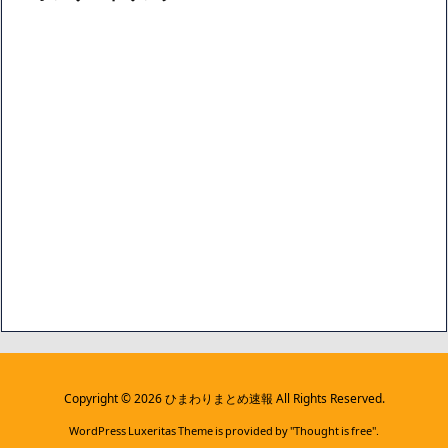
ブ
Copyright ©
2026
ひまわりまとめ速報
All Rights Reserved.
WordPress Luxeritas Theme is provided by "
Thought is free
".