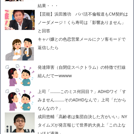
結果・・・
【芸能】浜田雅功 パパ活不倫報道もCM契約は
ノーダメージ！くら寿司は「影響ありません」
と回答
キャバ嬢との色恋営業メールにクソ客モードで
返信したら
発達障害（自閉症スペクトラム）の特徴で打線
組んだでーwwww
上司「………このミス何回目？」ADHDワイ「す
みません………そのADHDなんで」上司「だから
なんなの？」
成田悠輔「高齢者は集団自決した方がいい」NY
タイムズが発言報じて世界的大炎上「この上な
いほど過激」