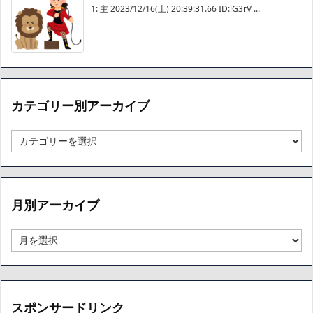
1: 主 2023/12/16(土) 20:39:31.66 ID:lG3rV ...
カテゴリー別アーカイブ
カ
テ
ゴ
リ
ー
月別アーカイブ
別
ア
ー
月
カ
別
イ
ア
ブ
ー
カ
イ
スポンサードリンク