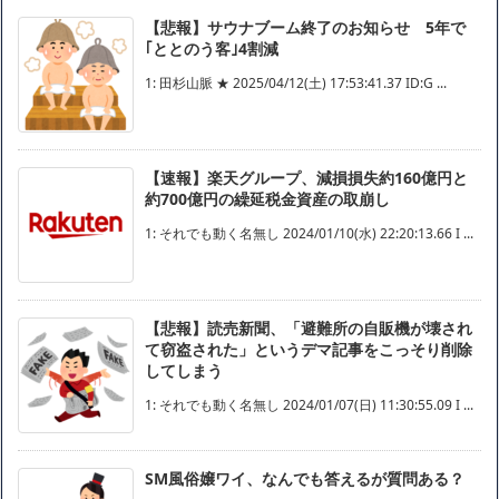
【悲報】サウナブーム終了のお知らせ 5年で
｢ととのう客｣4割減
1: 田杉山脈 ★ 2025/04/12(土) 17:53:41.37 ID:G ...
【速報】楽天グループ、減損損失約160億円と
約700億円の繰延税金資産の取崩し
1: それでも動く名無し 2024/01/10(水) 22:20:13.66 I ...
【悲報】読売新聞、「避難所の自販機が壊され
て窃盗された」というデマ記事をこっそり削除
してしまう
1: それでも動く名無し 2024/01/07(日) 11:30:55.09 I ...
SM風俗嬢ワイ、なんでも答えるが質問ある？