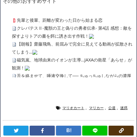
その他のおすすめサイト
先輩と後輩、距離が変わった日から始まる恋
クレバテスⅡ-魔獣の王と偽りの勇者伝承- 第4話 感想：敵を
探すよりトアの書を餌に誘き出す作戦！
【朗報】齋藤飛鳥、前屈みで完全に見えてる動画が拡散され
てしまう…
磁気嵐、地球由来のイオンが主導…JAXAの衛星「あらせ」が
観測！
舌を絡ませて、唾液交換して── ちゅっちゅしながらの濃厚
エッ画像♪
海外「日本よ、お前がナンバーワンだ」 熊本地震直後の日本
の対応のスピードに世界が衝撃
広末涼子さん、正気に戻ってしまい絶望する・・・「アカ
マリオカート
,
マリカー
,
公道
,
迷惑
ン、キャリアがすべて終わった」
【悲報】サウナブーム終了のお知らせ 5年で｢ととのう客｣4
B!
割減