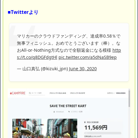
ｗｗｗｗｗ「こんな高いの？ｗｗ」「逆に超安い」
【閲覧注意】俺が近くにいると機械が壊れるんだけどさ
■Twitterより
私は6年間「子無し既婚女性」で人から様々なことを言われてき
たけど子無しの原因は親の教えのせいかもしれません
Powered by livedoor 相互RSS
マリカーのクラウドファンディング、達成率0.58％で
無事フィニッシュ。おめでとうございます（棒）。な
おAll-or-Nothing方式なので全額返金になる模様
http
s://t.co/q8DGFdgtHl
pic.twitter.com/a5dNaSB9ep
— 山口真弘 (@kizuki_jpn)
June 30, 2020