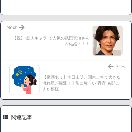
「ワンピース」、あと5年で終わりたい宣言から5年が経過し
てしまう・・・
【数学】なんだよこの漫画www【注意】
【画像】さくまあきら「桃鉄の赤マスは実際に行ってみてク
Next
ソだった所です」
【祝】”筋肉キャラ”で人気の武田真治さん
【愕然】ワイ「豚バラ220gカリッカリになるまで焼いて重さ
が結婚！！！
調べたろww(2割3割減ったら御の字やろなあww)」→結
果・・・・・・・・・・・・・・・・・・・
【悲報】ジェネリック医薬品、4割が承認書と異なる製造だ
Prev
ったことが発覚「衝撃的な数字だ」
【動画あり】本日未明、関東上空で大きな
【速報】楽天グループ、減損損失約160億円と約700億円の繰
流れ星が観測！非常に珍しい”轟音”も聞こ
延税金資産の取崩し
えた模様
【悲報】読売新聞、「避難所の自販機が壊されて窃盗され
た」というデマ記事をこっそり削除してしまう
SM風俗嬢ワイ、なんでも答えるが質問ある？
関連記事
Powered by livedoor 相互RSS