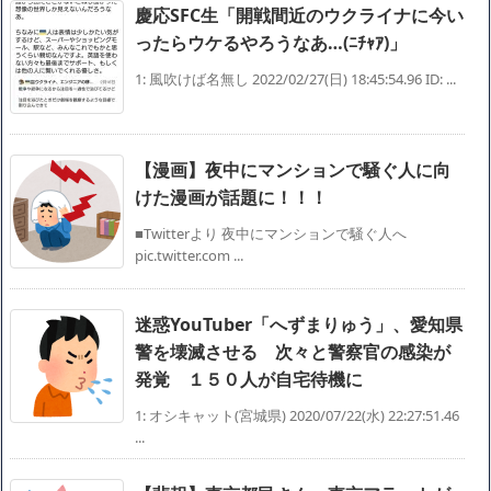
慶応SFC生「開戦間近のウクライナに今い
ったらウケるやろうなあ…(ﾆﾁｬｱ)」
1: 風吹けば名無し 2022/02/27(日) 18:45:54.96 ID: ...
【漫画】夜中にマンションで騒ぐ人に向
けた漫画が話題に！！！
■Twitterより 夜中にマンションで騒ぐ人へ
pic.twitter.com ...
迷惑YouTuber「へずまりゅう」、愛知県
警を壊滅させる 次々と警察官の感染が
発覚 １５０人が自宅待機に
1: オシキャット(宮城県) 2020/07/22(水) 22:27:51.46
...