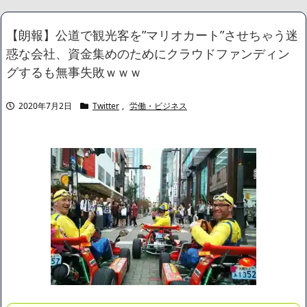
ろ」
NEW!
中国外交部「日本は被害者面やめて、原爆落とされた状況を反省
【朗報】公道で観光客を”マリオカート”させちゃう迷
すべき」
NEW!
惑な会社、資金集めのためにクラウドファンディン
【画像】 今のクソガキ共、これを見たこと無くて渡されたらパニ
クるらしいｗｗｗｗｗｗｗｗｗｗｗｗｗ
NEW!
グするも無事失敗ｗｗｗ
【画像】 16歳でこのお◯ぱいはいかんでしょｗｗｗwｗｗｗｗｗ
ｗｗｗ
NEW!
2020年7月2日
Twitter
,
労働・ビジネス
【画像】思わず保存したくなる「笑える画像・最高な画像」貼っ
ていけｗｗｗｗｗ
NEW!
【動画】K-POPアイドルさん、生配信中にメンバー達にチクビを
弄られてしまう
NEW!
【画像】身長155cm・体重36kg・ウエスト51cmのスレンダー美
少女がAVデビュ－ｗwwww
【画像】彼女「ねー、今日のデートこれで行っていー？」ﾊﾟｼｬ
広末涼子さん、正気に戻ってしまい絶望する・・・「アカン、キ
ャリアがすべて終わった」
【配信者】「金バエ」のSNS更新が1週間途絶え、様々な憶測が
飛び交う。1週間ぶりの投稿でも一人称が「ボキ」ではなく「俺」と
なっており、本人ではないとの憶測が広がる
かつてはSONYのパソコンだった「VAIO」家電量販店のノジマに
買収されてしまう
ハードオフに売っていた4万4000円のフィギュアがヤバすぎるｗ