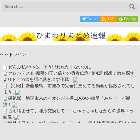
Twitter
RSS
Feedly
ヘッドライン
ぜんぶ私が中心、そう思われたくないのに
クレバテスⅡ-魔獣の王と偽りの勇者伝承- 第4話 感想：敵を探す
よりトアの書を餌に誘き出す作戦！
【朗報】齋藤飛鳥、前屈みで完全に見えてる動画が拡散されてし
まう…
磁気嵐、地球由来のイオンが主導…JAXAの衛星「あらせ」が観
測！
舌を絡ませて、唾液交換して── ちゅっちゅしながらの濃厚エッ
画像♪
海外「日本よ、お前がナンバーワンだ」 熊本地震直後の日本の対
応のスピードに世界が衝撃
広末涼子さん、正気に戻ってしまい絶望する・・・「アカン、キ