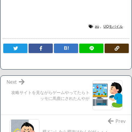
エッ画像♪
海外「日本よ、お前がナンバーワンだ」 熊本地震直後の日本
の対応のスピードに世界が衝撃
広末涼子さん、正気に戻ってしまい絶望する・・・「アカ
au
,
UQモバイル
ン、キャリアがすべて終わった」
【悲報】サウナブーム終了のお知らせ 5年で｢ととのう客｣4
B!
割減
「ワンピース」、あと5年で終わりたい宣言から5年が経過し
てしまう・・・
【数学】なんだよこの漫画www【注意】
【画像】さくまあきら「桃鉄の赤マスは実際に行ってみてク
Next
ソだった所です」
攻略サイトを見ながらゲームやってたらト
【愕然】ワイ「豚バラ220gカリッカリになるまで焼いて重さ
ッモに馬鹿にされたんやが
調べたろww(2割3割減ったら御の字やろなあww)」→結
果・・・・・・・・・・・・・・・・・・・
【悲報】ジェネリック医薬品、4割が承認書と異なる製造だ
Prev
ったことが発覚「衝撃的な数字だ」
壁ドンしたら壁抜けたんだが・・・