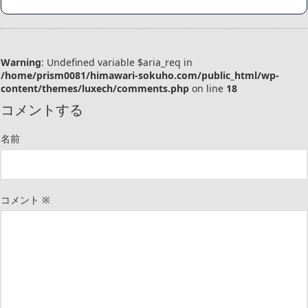
Warning
: Undefined variable $aria_req in
/home/prism0081/himawari-sokuho.com/public_html/wp-
content/themes/luxech/comments.php
on line
18
コメントする
名前
コメント
※