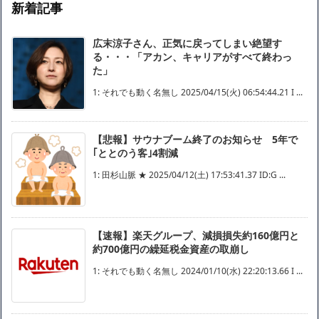
新着記事
広末涼子さん、正気に戻ってしまい絶望す
る・・・「アカン、キャリアがすべて終わっ
た」
1: それでも動く名無し 2025/04/15(火) 06:54:44.21 I ...
【悲報】サウナブーム終了のお知らせ 5年で
｢ととのう客｣4割減
1: 田杉山脈 ★ 2025/04/12(土) 17:53:41.37 ID:G ...
【速報】楽天グループ、減損損失約160億円と
約700億円の繰延税金資産の取崩し
1: それでも動く名無し 2024/01/10(水) 22:20:13.66 I ...