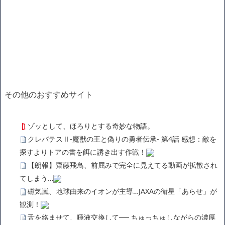
その他のおすすめサイト
ゾッとして、ほろりとする奇妙な物語。
クレバテスⅡ-魔獣の王と偽りの勇者伝承- 第4話 感想：敵を
探すよりトアの書を餌に誘き出す作戦！
【朗報】齋藤飛鳥、前屈みで完全に見えてる動画が拡散され
てしまう…
磁気嵐、地球由来のイオンが主導…JAXAの衛星「あらせ」が
観測！
舌を絡ませて、唾液交換して── ちゅっちゅしながらの濃厚