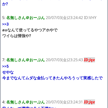
たけど子無しの原因は親の教えのせいかもしれません
か?
Powered by livedoor 相互RSS
5:
名無しさん＠おーぷん
20/07/03(金)23:24:42 ID:VHY
>>3
auなんて使ってるやつアホやで
ワイらは情強や?
7:
名無しさん＠おーぷん
20/07/03(金)23:25:43
ID:Jqx
>>5
せやな
今までなんてムダな金払ってきたんやろうって実感したで
4:
名無しさん＠おーぷん
20/07/03(金)23:24:31
ID:Jqx