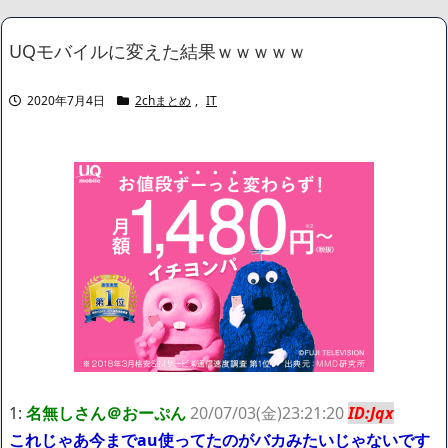
バレて騒然ｗｗｗｗｗ
NEW!
整形してはいけないみたいな風潮、冷静に考えると謎だよな
UQモバイルに変えた結果ｗｗｗｗｗ
NEW!
【動画】 新型のさすまた、限界突破ｗｗｗｗｗｗ
NEW!
なぁ、永久機関ってなんで絶対に作れないん？
NEW!
2020年7月4日
2chまとめ
,
IT
【悲報】 有吉、一般人に「ド正論」を叩きつけて炎上ｗｗｗｗｗ
ｗｗｗ
NEW!
【朗報】あのちゃん、イメチェンして可愛くなる
NEW!
【画像】身長155cm・体重36kg・ウエスト51cmのスレンダー美
少女がAVデビュ－ｗwwww
【画像】彼女「ねー、今日のデートこれで行っていー？」ﾊﾟｼｬ
広末涼子さん、正気に戻ってしまい絶望する・・・「アカン、キ
ャリアがすべて終わった」
【配信者】「金バエ」のSNS更新が1週間途絶え、様々な憶測が
飛び交う。1週間ぶりの投稿でも一人称が「ボキ」ではなく「俺」と
なっており、本人ではないとの憶測が広がる
かつてはSONYのパソコンだった「VAIO」家電量販店のノジマに
買収されてしまう
ハードオフに売っていた4万4000円のフィギュアがヤバすぎるｗ
ｗｗｗｗｗ「こんな高いの？ｗｗ」「逆に超安い」
1:
名無しさん＠おーぷん
20/07/03(金)23:21:20
ID:Jqx
【閲覧注意】俺が近くにいると機械が壊れるんだけどさ
これじゃあ今までau使ってたのがバカみたいじゃないです
私は6年間「子無し既婚女性」で人から様々なことを言われてき