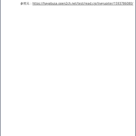
参照元：
https://hayabusa.open2ch.net/test/read.cgi/livejupiter/1593786080/