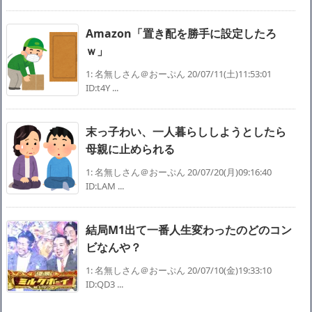
Amazon「置き配を勝手に設定したろ
ｗ」
1: 名無しさん＠おーぷん 20/07/11(土)11:53:01
ID:t4Y ...
末っ子わい、一人暮らししようとしたら
母親に止められる
1: 名無しさん＠おーぷん 20/07/20(月)09:16:40
ID:LAM ...
結局M1出て一番人生変わったのどのコン
ビなんや？
1: 名無しさん＠おーぷん 20/07/10(金)19:33:10
ID:QD3 ...