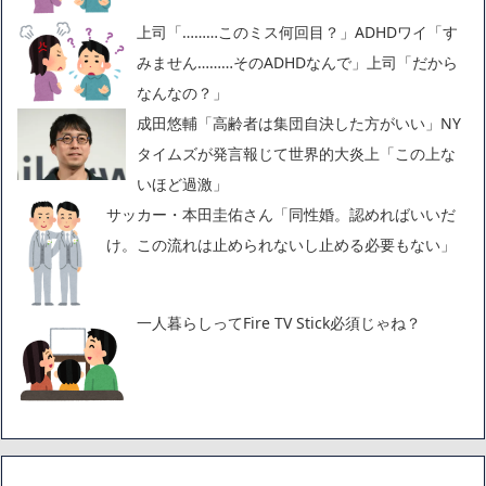
上司「………このミス何回目？」ADHDワイ「す
みません………そのADHDなんで」上司「だから
なんなの？」
成田悠輔「高齢者は集団自決した方がいい」NY
タイムズが発言報じて世界的大炎上「この上な
いほど過激」
サッカー・本田圭佑さん「同性婚。認めればいいだ
け。この流れは止められないし止める必要もない」
一人暮らしってFire TV Stick必須じゃね？