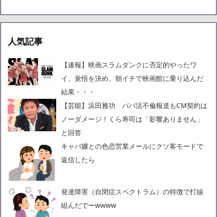
人気記事
【速報】映画スラムダンクに否定的やったワ
イ、覚悟を決め、朝イチで映画館に乗り込んだ
結果・・・
【芸能】浜田雅功 パパ活不倫報道もCM契約は
ノーダメージ！くら寿司は「影響ありません」
と回答
キャバ嬢との色恋営業メールにクソ客モードで
返信したら
発達障害（自閉症スペクトラム）の特徴で打線
組んだでーwwww