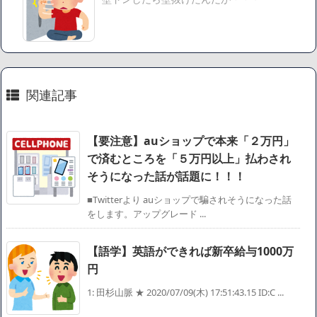
【速報】楽天グループ、減損損失約160億円と約700億円の繰
延税金資産の取崩し
【悲報】読売新聞、「避難所の自販機が壊されて窃盗され
た」というデマ記事をこっそり削除してしまう
SM風俗嬢ワイ、なんでも答えるが質問ある？
関連記事
Powered by livedoor 相互RSS
【要注意】auショップで本来「２万円」
で済むところを「５万円以上」払わされ
そうになった話が話題に！！！
■Twitterより auショップで騙されそうになった話
をします。アップグレード ...
【語学】英語ができれば新卒給与1000万
円
1: 田杉山脈 ★ 2020/07/09(木) 17:51:43.15 ID:C ...