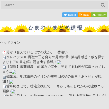
Twitter
RSS
Feedly
ヘッドライン
分かり合えているはずの夫が、一番遠い
クレバテスⅡ-魔獣の王と偽りの勇者伝承- 第4話 感想：敵を探す
よりトアの書を餌に誘き出す作戦！
【朗報】齋藤飛鳥、前屈みで完全に見えてる動画が拡散されてし
まう…
磁気嵐、地球由来のイオンが主導…JAXAの衛星「あらせ」が観
測！
舌を絡ませて、唾液交換して── ちゅっちゅしながらの濃厚エッ
画像♪
海外「日本よ、お前がナンバーワンだ」 熊本地震直後の日本の対
応のスピードに世界が衝撃
広末涼子さん、正気に戻ってしまい絶望する・・・「アカン、キ