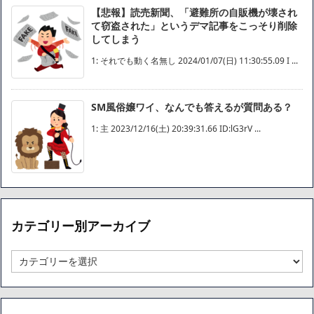
【悲報】読売新聞、「避難所の自販機が壊され
て窃盗された」というデマ記事をこっそり削除
してしまう
1: それでも動く名無し 2024/01/07(日) 11:30:55.09 I ...
SM風俗嬢ワイ、なんでも答えるが質問ある？
1: 主 2023/12/16(土) 20:39:31.66 ID:lG3rV ...
カテゴリー別アーカイブ
カ
テ
ゴ
リ
ー