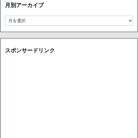
月別アーカイブ
別
ア
ー
月
カ
別
イ
ア
ブ
ー
カ
イ
スポンサードリンク
ブ