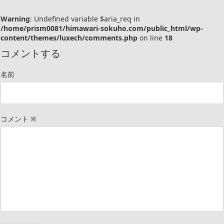
Warning
: Undefined variable $aria_req in
/home/prism0081/himawari-sokuho.com/public_html/wp-
content/themes/luxech/comments.php
on line
18
コメントする
名前
コメント
※