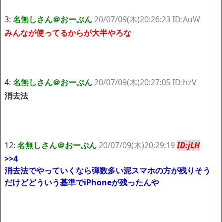
買収されてしまう
ハードオフに売っていた4万4000円のフィギュアがヤバすぎるｗ
3:
名無しさん＠おーぷん
20/07/09(木)20:26:23 ID:AuW
ｗｗｗｗｗ「こんな高いの？ｗｗ」「逆に超安い」
みんなが使ってるからが大半やろな
【閲覧注意】俺が近くにいると機械が壊れるんだけどさ
私は6年間「子無し既婚女性」で人から様々なことを言われてき
たけど子無しの原因は親の教えのせいかもしれません
Powered by livedoor 相互RSS
4:
名無しさん＠おーぷん
20/07/09(木)20:27:05 ID:hzV
消去法
12:
名無しさん＠おーぷん
20/07/09(木)20:29:19
ID:jLH
>>4
消去法でやっていくなら弾数多い泥スマホの方が残りそう
だけどどういう基準でiPhoneが残ったんや