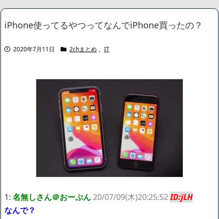
慌てて弟を連れて外へでる娘。不思議に思ってたらその衝撃の理由
が判明…！！！！
NEW!
iPhone使ってるやつってなんでiPhone買ったの？
弟は元嫁のウワキが原因で離婚した。親権は泥沼の戦いの末弟が
取り、慰謝料養育費も一括でもらった。離婚後1年ぐらいには新しい
彼女が出来たと家に連れてき紹介してく
NEW!
2020年7月11日
2chまとめ
,
IT
【悲報】 取引先専務「Aを20個注文する」 ぼく「いつも1～2個
しか使わないけど本当に20であってる？」 取専「あってる」→結果
『こう』なったんだが...
NEW!
【画像】北朝鮮のビアガール、エッッッッッッッッッッッッッッ
ッッッ！
NEW!
【悲報】令和最新の浴衣、痴女呼ばわりされる
NEW!
日本韓国台湾「少子化です」←わかる 中国北朝鮮「少子化で
す」←強権国家でも止められないのかよ
NEW!
【画像】身長155cm・体重36kg・ウエスト51cmのスレンダー美
少女がAVデビュ－ｗwwww
【画像】彼女「ねー、今日のデートこれで行っていー？」ﾊﾟｼｬ
広末涼子さん、正気に戻ってしまい絶望する・・・「アカン、キ
ャリアがすべて終わった」
【配信者】「金バエ」のSNS更新が1週間途絶え、様々な憶測が
飛び交う。1週間ぶりの投稿でも一人称が「ボキ」ではなく「俺」と
1:
名無しさん＠おーぷん
20/07/09(木)20:25:52
ID:jLH
なっており、本人ではないとの憶測が広がる
なんで？
かつてはSONYのパソコンだった「VAIO」家電量販店のノジマに