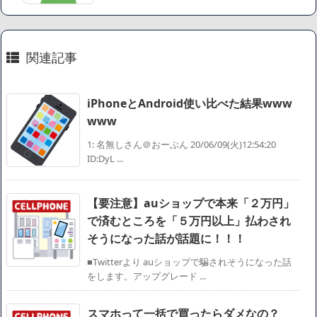
【悲報】読売新聞、「避難所の自販機が壊されて窃盗され
た」というデマ記事をこっそり削除してしまう
SM風俗嬢ワイ、なんでも答えるが質問ある？
関連記事
Powered by livedoor 相互RSS
iPhoneとAndroid使い比べた結果www
www
1: 名無しさん＠おーぷん 20/06/09(火)12:54:20
ID:DyL ...
【要注意】auショップで本来「２万円」
で済むところを「５万円以上」払わされ
そうになった話が話題に！！！
■Twitterより auショップで騙されそうになった話
をします。アップグレード ...
スマホって一括で買ったらダメなの？