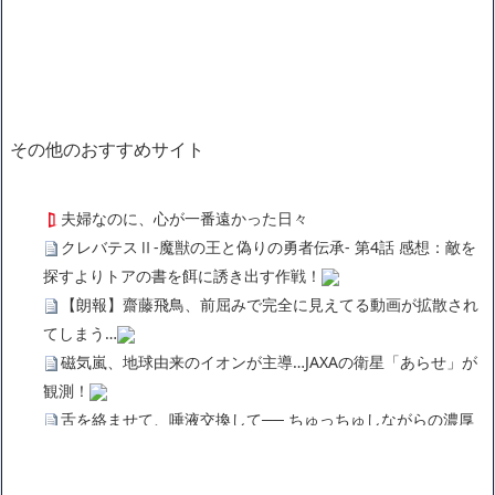
その他のおすすめサイト
夫婦なのに、心が一番遠かった日々
クレバテスⅡ-魔獣の王と偽りの勇者伝承- 第4話 感想：敵を
探すよりトアの書を餌に誘き出す作戦！
【朗報】齋藤飛鳥、前屈みで完全に見えてる動画が拡散され
てしまう…
磁気嵐、地球由来のイオンが主導…JAXAの衛星「あらせ」が
観測！
舌を絡ませて、唾液交換して── ちゅっちゅしながらの濃厚
エッ画像♪
海外「日本よ、お前がナンバーワンだ」 熊本地震直後の日本