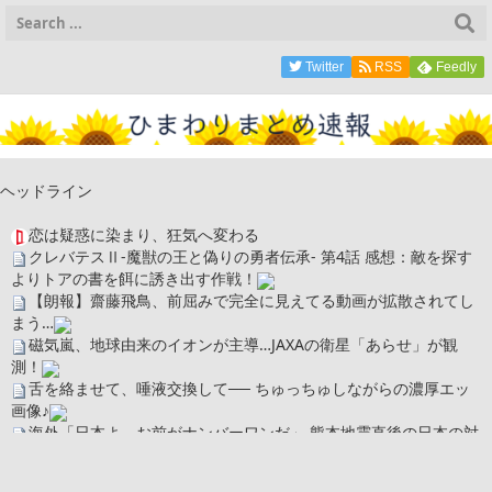
Twitter
RSS
Feedly
ヘッドライン
恋は疑惑に染まり、狂気へ変わる
クレバテスⅡ-魔獣の王と偽りの勇者伝承- 第4話 感想：敵を探す
よりトアの書を餌に誘き出す作戦！
【朗報】齋藤飛鳥、前屈みで完全に見えてる動画が拡散されてし
まう…
磁気嵐、地球由来のイオンが主導…JAXAの衛星「あらせ」が観
測！
舌を絡ませて、唾液交換して── ちゅっちゅしながらの濃厚エッ
画像♪
海外「日本よ、お前がナンバーワンだ」 熊本地震直後の日本の対
応のスピードに世界が衝撃
広末涼子さん、正気に戻ってしまい絶望する・・・「アカン、キ