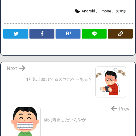
の対応のスピードに世界が衝撃
広末涼子さん、正気に戻ってしまい絶望する・・・「アカ
Android
,
iPhone
,
スマホ
ン、キャリアがすべて終わった」
【悲報】サウナブーム終了のお知らせ 5年で｢ととのう客｣4
B!
割減
「ワンピース」、あと5年で終わりたい宣言から5年が経過し
てしまう・・・
【数学】なんだよこの漫画www【注意】
【画像】さくまあきら「桃鉄の赤マスは実際に行ってみてク
Next
ソだった所です」
1年以上続けてるスマホゲーある？
【愕然】ワイ「豚バラ220gカリッカリになるまで焼いて重さ
調べたろww(2割3割減ったら御の字やろなあww)」→結
果・・・・・・・・・・・・・・・・・・・
【悲報】ジェネリック医薬品、4割が承認書と異なる製造だ
Prev
ったことが発覚「衝撃的な数字だ」
歯列矯正したいんやが
【速報】楽天グループ、減損損失約160億円と約700億円の繰
延税金資産の取崩し