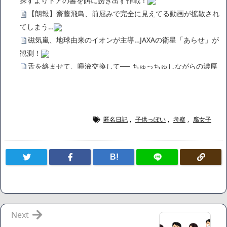
探すよりトアの書を餌に誘き出す作戦！
【朗報】齋藤飛鳥、前屈みで完全に見えてる動画が拡散され
てしまう…
磁気嵐、地球由来のイオンが主導…JAXAの衛星「あらせ」が
観測！
舌を絡ませて、唾液交換して── ちゅっちゅしながらの濃厚
エッ画像♪
海外「日本よ、お前がナンバーワンだ」 熊本地震直後の日本
の対応のスピードに世界が衝撃
広末涼子さん、正気に戻ってしまい絶望する・・・「アカ
匿名日記
,
子供っぽい
,
考察
,
腐女子
ン、キャリアがすべて終わった」
【悲報】サウナブーム終了のお知らせ 5年で｢ととのう客｣4
B!
割減
「ワンピース」、あと5年で終わりたい宣言から5年が経過し
てしまう・・・
【数学】なんだよこの漫画www【注意】
【画像】さくまあきら「桃鉄の赤マスは実際に行ってみてク
Next
ソだった所です」