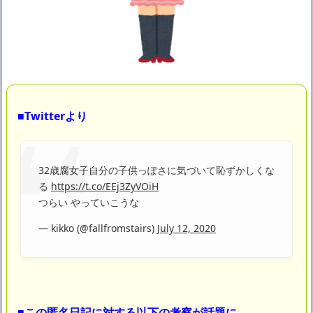
ｗｗｗｗｗ「こんな高いの？ｗｗ」「逆に超安い」
【閲覧注意】俺が近くにいると機械が壊れるんだけどさ
私は6年間「子無し既婚女性」で人から様々なことを言われてき
たけど子無しの原因は親の教えのせいかもしれません
Powered by livedoor 相互RSS
■Twitterより
32歳腐女子自分の子供っぽさに気づいて恥ずかしくな
る
https://t.co/EEj3ZyVOiH
つらい やっていこうな
— kikko (@fallfromstairs)
July 12, 2020
■この匿名日記に対する以下の考察が話題に