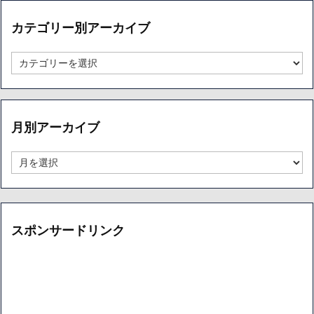
カテゴリー別アーカイブ
カ
テ
ゴ
リ
ー
月別アーカイブ
別
ア
ー
月
カ
別
イ
ア
ブ
ー
カ
イ
スポンサードリンク
ブ