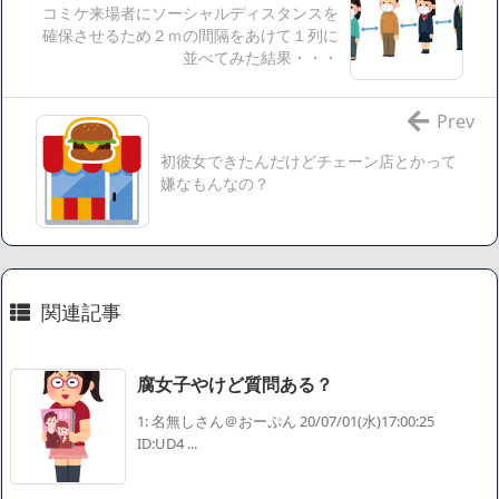
コミケ来場者にソーシャルディスタンスを
【愕然】ワイ「豚バラ220gカリッカリになるまで焼いて重さ
確保させるため２ｍの間隔をあけて１列に
調べたろww(2割3割減ったら御の字やろなあww)」→結
並べてみた結果・・・
果・・・・・・・・・・・・・・・・・・・
【悲報】ジェネリック医薬品、4割が承認書と異なる製造だ
Prev
ったことが発覚「衝撃的な数字だ」
初彼女できたんだけどチェーン店とかって
【速報】楽天グループ、減損損失約160億円と約700億円の繰
嫌なもんなの？
延税金資産の取崩し
【悲報】読売新聞、「避難所の自販機が壊されて窃盗され
た」というデマ記事をこっそり削除してしまう
SM風俗嬢ワイ、なんでも答えるが質問ある？
関連記事
Powered by livedoor 相互RSS
腐女子やけど質問ある？
1: 名無しさん＠おーぷん 20/07/01(水)17:00:25
ID:UD4 ...