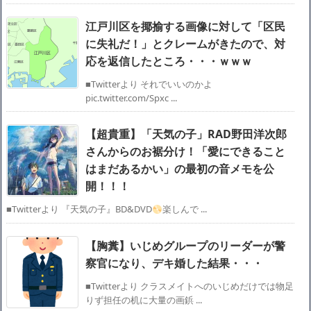
江戸川区を揶揄する画像に対して「区民
に失礼だ！」とクレームがきたので、対
応を返信したところ・・・ｗｗｗ
■Twitterより それでいいのかよ
pic.twitter.com/Spxc ...
【超貴重】「天気の子」RAD野田洋次郎
さんからのお裾分け！「愛にできること
はまだあるかい」の最初の音メモを公
開！！！
■Twitterより 『天気の子』BD&DVD
楽しんで ...
【胸糞】いじめグループのリーダーが警
察官になり、デキ婚した結果・・・
■Twitterより クラスメイトへのいじめだけでは物足
りず担任の机に大量の画鋲 ...