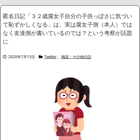
いう日本人らしい薄暗い欲望のせい」
NEW!
中居正広さん、ひそかに◯◯していた・・・
NEW!
匿名日記「３２歳腐女子自分の子供っぽさに気づい
出張から帰ったら、嫁の顔が青ざめていた。俺「一体何があった
て恥ずかしくなる」は、実は腐女子側（本人）では
んだ？」嫁「…」→子供たちに話を聞くと…
NEW!
賃貸物件を内覧中、ベランダに出たら突然ゾワッと両腕に鳥肌が
なく友達側が書いているのでは？という考察が話題
出た。「やっぱりこの部屋嫌だ」と思った瞬間、体が前にドンッと
に
突き飛ばされて…
NEW!
宮崎駿「心の穴を埋めるために、交配を重ねた毛虫みたいな小さ
な犬を連れてる人、本当に醜い」←これどう思う？
NEW!
2020年7月13日
Twitter
,
雑談・その他の話
【動画】ショートスリーパー堀大輔、高須クリニック息子にマジ
ギレ！怖すぎると話題に
NEW!
【画像】身長155cm・体重36kg・ウエスト51cmのスレンダー美
少女がAVデビュ－ｗwwww
【画像】彼女「ねー、今日のデートこれで行っていー？」ﾊﾟｼｬ
広末涼子さん、正気に戻ってしまい絶望する・・・「アカン、キ
ャリアがすべて終わった」
【配信者】「金バエ」のSNS更新が1週間途絶え、様々な憶測が
飛び交う。1週間ぶりの投稿でも一人称が「ボキ」ではなく「俺」と
なっており、本人ではないとの憶測が広がる
かつてはSONYのパソコンだった「VAIO」家電量販店のノジマに
買収されてしまう
ハードオフに売っていた4万4000円のフィギュアがヤバすぎるｗ