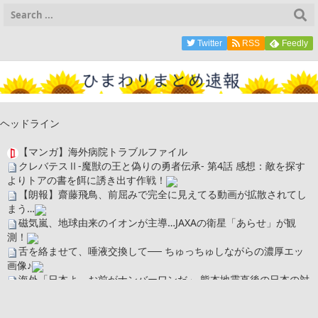
Twitter
RSS
Feedly
ヘッドライン
【マンガ】海外病院トラブルファイル
クレバテスⅡ-魔獣の王と偽りの勇者伝承- 第4話 感想：敵を探す
よりトアの書を餌に誘き出す作戦！
【朗報】齋藤飛鳥、前屈みで完全に見えてる動画が拡散されてし
まう…
磁気嵐、地球由来のイオンが主導…JAXAの衛星「あらせ」が観
測！
舌を絡ませて、唾液交換して── ちゅっちゅしながらの濃厚エッ
画像♪
海外「日本よ、お前がナンバーワンだ」 熊本地震直後の日本の対
応のスピードに世界が衝撃
広末涼子さん、正気に戻ってしまい絶望する・・・「アカン、キ