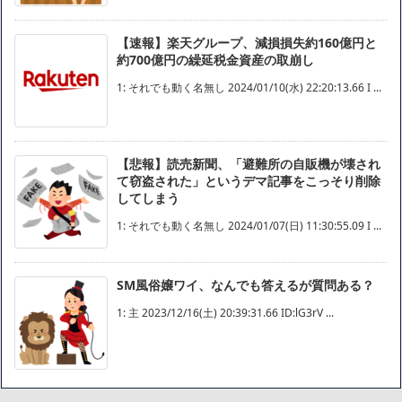
【速報】楽天グループ、減損損失約160億円と
約700億円の繰延税金資産の取崩し
1: それでも動く名無し 2024/01/10(水) 22:20:13.66 I ...
【悲報】読売新聞、「避難所の自販機が壊され
て窃盗された」というデマ記事をこっそり削除
してしまう
1: それでも動く名無し 2024/01/07(日) 11:30:55.09 I ...
SM風俗嬢ワイ、なんでも答えるが質問ある？
1: 主 2023/12/16(土) 20:39:31.66 ID:lG3rV ...