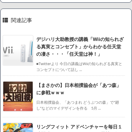
た」というデマ記事をこっそり削除してしまう
SM風俗嬢ワイ、なんでも答えるが質問ある？
関連記事
Powered by livedoor 相互RSS
デジハリ大助教授の講義「Wiiの知られざ
る真実とコンセプト」からわかる任天堂
の凄さ・・・「任天堂は神！」
■Twitterより 今日の講義はWiiの知られざる真実と
コンセプトについて話し ...
【まさかの】日本相撲協会が「あつ森」
に参戦ｗｗｗ
日本相撲協会、「あつまれ どうぶつの森」で“廻
し”などのマイデザインを作る 5月 ...
リングフィット アドベンチャーを毎日１