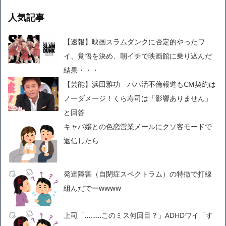
人気記事
【速報】映画スラムダンクに否定的やったワ
イ、覚悟を決め、朝イチで映画館に乗り込んだ
結果・・・
【芸能】浜田雅功 パパ活不倫報道もCM契約は
ノーダメージ！くら寿司は「影響ありません」
と回答
キャバ嬢との色恋営業メールにクソ客モードで
返信したら
発達障害（自閉症スペクトラム）の特徴で打線
組んだでーwwww
上司「………このミス何回目？」ADHDワイ「す