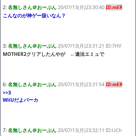
ショートスリーパー堀大輔さん、生配信で「寝たほうがいんじゃ
2:
名無しさん＠おーぷん
20/07/13(月)23:30:40
ID:mER
ないですか？」というコメントにブチギレ！ガチで怖すぎると話題
こんなのが神ゲー扱いなん？
に・・・
NEW!
【画像】 今のクソガキ共、これを見たこと無くて渡されたらパニ
クるらしいｗｗｗｗｗｗｗｗｗｗｗｗｗ
NEW!
【画像】 16歳でこのお◯ぱいはいかんでしょｗｗｗwｗｗｗｗｗ
ｗｗｗ
NEW!
3:
名無しさん＠おーぷん
20/07/13(月)23:31:21 ID:7HV
【画像】思わず保存したくなる「笑える画像・最高な画像」貼っ
MOTHER2クリアしたんやが ←違法エミュで
ていけｗｗｗｗｗ
NEW!
【動画】K-POPアイドルさん、生配信中にメンバー達にチクビを
弄られてしまう
NEW!
【画像】身長155cm・体重36kg・ウエスト51cmのスレンダー美
少女がAVデビュ－ｗwwww
6:
名無しさん＠おーぷん
20/07/13(月)23:31:54
ID:mER
【画像】彼女「ねー、今日のデートこれで行っていー？」ﾊﾟｼｬ
広末涼子さん、正気に戻ってしまい絶望する・・・「アカン、キ
>>3
ャリアがすべて終わった」
WiiUだよバーカ
【配信者】「金バエ」のSNS更新が1週間途絶え、様々な憶測が
飛び交う。1週間ぶりの投稿でも一人称が「ボキ」ではなく「俺」と
なっており、本人ではないとの憶測が広がる
かつてはSONYのパソコンだった「VAIO」家電量販店のノジマに
買収されてしまう
7:
名無しさん＠おーぷん
20/07/13(月)23:32:11 ID:UCh
ハードオフに売っていた4万4000円のフィギュアがヤバすぎるｗ