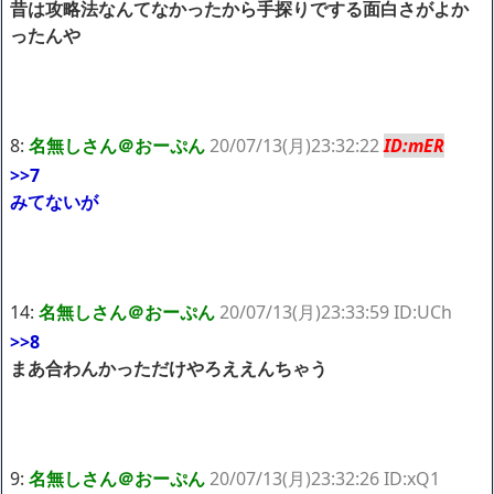
昔は攻略法なんてなかったから手探りでする面白さがよか
ｗｗｗｗｗ「こんな高いの？ｗｗ」「逆に超安い」
ったんや
【閲覧注意】俺が近くにいると機械が壊れるんだけどさ
私は6年間「子無し既婚女性」で人から様々なことを言われてき
たけど子無しの原因は親の教えのせいかもしれません
Powered by livedoor 相互RSS
8:
名無しさん＠おーぷん
20/07/13(月)23:32:22
ID:mER
>>7
みてないが
14:
名無しさん＠おーぷん
20/07/13(月)23:33:59 ID:UCh
>>8
まあ合わんかっただけやろええんちゃう
9:
名無しさん＠おーぷん
20/07/13(月)23:32:26 ID:xQ1