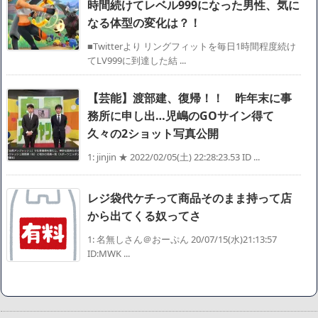
時間続けてレベル999になった男性、気に
なる体型の変化は？！
■Twitterより リングフィットを毎日1時間程度続け
てLV999に到達した結 ...
【芸能】渡部建、復帰！！ 昨年末に事
務所に申し出…児嶋のGOサイン得て
久々の2ショット写真公開
1: jinjin ★ 2022/02/05(土) 22:28:23.53 ID ...
レジ袋代ケチって商品そのまま持って店
から出てくる奴ってさ
1: 名無しさん＠おーぷん 20/07/15(水)21:13:57
ID:MWK ...