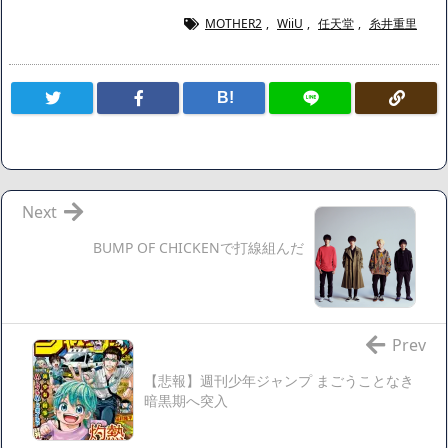
広末涼子さん、正気に戻ってしまい絶望する・・・「アカ
MOTHER2
,
WiiU
,
任天堂
,
糸井重里
ン、キャリアがすべて終わった」
【悲報】サウナブーム終了のお知らせ 5年で｢ととのう客｣4
B!
割減
「ワンピース」、あと5年で終わりたい宣言から5年が経過し
てしまう・・・
【数学】なんだよこの漫画www【注意】
【画像】さくまあきら「桃鉄の赤マスは実際に行ってみてク
Next
ソだった所です」
BUMP OF CHICKENで打線組んだ
【愕然】ワイ「豚バラ220gカリッカリになるまで焼いて重さ
調べたろww(2割3割減ったら御の字やろなあww)」→結
果・・・・・・・・・・・・・・・・・・・
【悲報】ジェネリック医薬品、4割が承認書と異なる製造だ
Prev
ったことが発覚「衝撃的な数字だ」
【悲報】週刊少年ジャンプ まごうことなき
【速報】楽天グループ、減損損失約160億円と約700億円の繰
暗黒期へ突入
延税金資産の取崩し
【悲報】読売新聞、「避難所の自販機が壊されて窃盗され