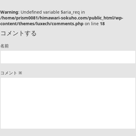
Warning
: Undefined variable $aria_req in
/home/prism0081/himawari-sokuho.com/public_html/wp-
content/themes/luxech/comments.php
on line
18
コメントする
名前
コメント
※