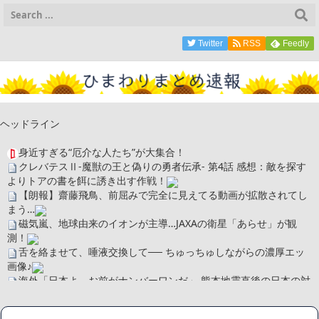
Twitter
RSS
Feedly
ヘッドライン
身近すぎる“厄介な人たち”が大集合！
クレバテスⅡ-魔獣の王と偽りの勇者伝承- 第4話 感想：敵を探す
よりトアの書を餌に誘き出す作戦！
【朗報】齋藤飛鳥、前屈みで完全に見えてる動画が拡散されてし
まう…
磁気嵐、地球由来のイオンが主導…JAXAの衛星「あらせ」が観
測！
舌を絡ませて、唾液交換して── ちゅっちゅしながらの濃厚エッ
画像♪
海外「日本よ、お前がナンバーワンだ」 熊本地震直後の日本の対
応のスピードに世界が衝撃
広末涼子さん、正気に戻ってしまい絶望する・・・「アカン、キ