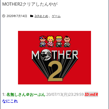
ャリアがすべて終わった」
MOTHER2クリアしたんやが
【悲報】サウナブーム終了のお知らせ 5年で｢ととのう客｣4割減
「ワンピース」、あと5年で終わりたい宣言から5年が経過してし
2020年7月14日
2chまとめ
,
ゲーム
まう・・・
【数学】なんだよこの漫画www【注意】
【画像】さくまあきら「桃鉄の赤マスは実際に行ってみてクソだ
った所です」
【愕然】ワイ「豚バラ220gカリッカリになるまで焼いて重さ調べ
たろww(2割3割減ったら御の字やろなあww)」→結
果・・・・・・・・・・・・・・・・・・・
【悲報】ジェネリック医薬品、4割が承認書と異なる製造だった
ことが発覚「衝撃的な数字だ」
【速報】楽天グループ、減損損失約160億円と約700億円の繰延税
金資産の取崩し
【悲報】読売新聞、「避難所の自販機が壊されて窃盗された」と
いうデマ記事をこっそり削除してしまう
SM風俗嬢ワイ、なんでも答えるが質問ある？
1:
名無しさん＠おーぷん
20/07/13(月)23:29:59
ID:mER
Powered by livedoor 相互RSS
なにこれ
【マンガ】バラシ屋トシヤの漫画セレクション
外人、スクエニの真実に気付く
NEW!