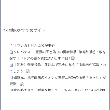
その他のおすすめサイト
【マンガ】ぜんぶ私が中心
クレバテスⅡ-魔獣の王と偽りの勇者伝承- 第4話 感想：敵を
探すよりトアの書を餌に誘き出す作戦！
【朗報】齋藤飛鳥、前屈みで完全に見えてる動画が拡散され
てしまう…
磁気嵐、地球由来のイオンが主導…JAXAの衛星「あらせ」が
観測！
舌を絡ませて、唾液交換して── ちゅっちゅしながらの濃厚
エッ画像♪
海外「日本よ、お前がナンバーワンだ」 熊本地震直後の日本
の対応のスピードに世界が衝撃