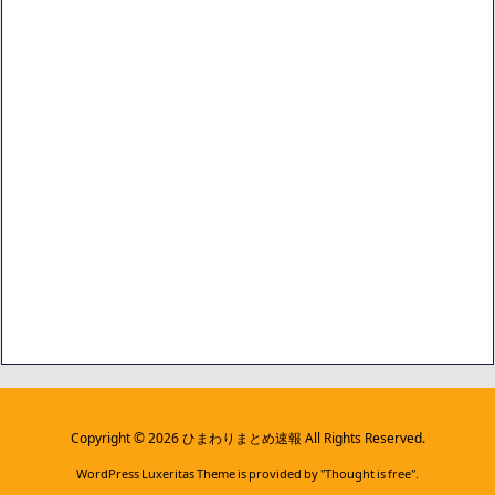
ブ
Copyright ©
2026
ひまわりまとめ速報
All Rights Reserved.
WordPress Luxeritas Theme is provided by "
Thought is free
".