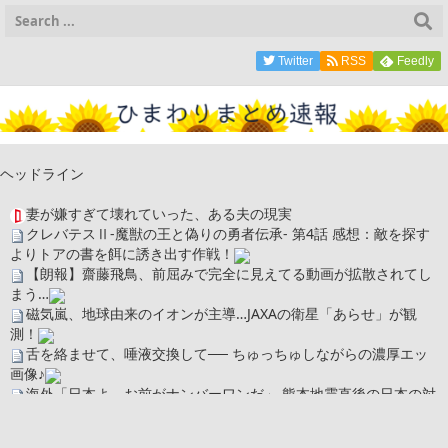
Twitter
RSS
Feedly
ヘッドライン
妻が嫌すぎて壊れていった、ある夫の現実
クレバテスⅡ-魔獣の王と偽りの勇者伝承- 第4話 感想：敵を探す
よりトアの書を餌に誘き出す作戦！
【朗報】齋藤飛鳥、前屈みで完全に見えてる動画が拡散されてし
まう…
磁気嵐、地球由来のイオンが主導…JAXAの衛星「あらせ」が観
測！
舌を絡ませて、唾液交換して── ちゅっちゅしながらの濃厚エッ
画像♪
海外「日本よ、お前がナンバーワンだ」 熊本地震直後の日本の対
応のスピードに世界が衝撃
広末涼子さん、正気に戻ってしまい絶望する・・・「アカン、キ