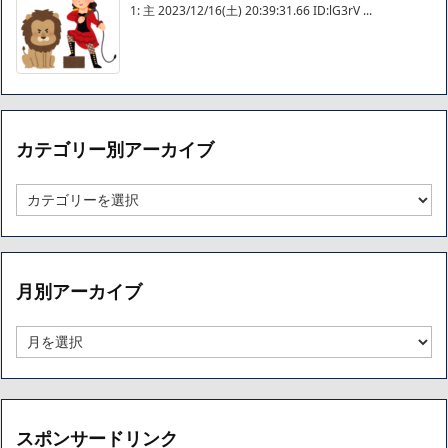
1: 主 2023/12/16(土) 20:39:31.66 ID:lG3rV ...
カテゴリー別アーカイブ
カ
テ
ゴ
リ
ー
月別アーカイブ
別
ア
ー
月
カ
別
イ
ア
ブ
ー
カ
イ
スポンサードリンク