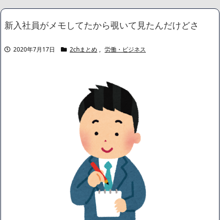
ショートスリーパー堀大輔さん、生配信で「寝たほうがいんじゃ
ないですか？」というコメントにブチギレ！ガチで怖すぎると話題
新入社員がメモしてたから覗いて見たんだけどさ
に・・・
NEW!
【画像】 今のクソガキ共、これを見たこと無くて渡されたらパニ
クるらしいｗｗｗｗｗｗｗｗｗｗｗｗｗ
NEW!
2020年7月17日
2chまとめ
,
労働・ビジネス
【画像】 16歳でこのお◯ぱいはいかんでしょｗｗｗwｗｗｗｗｗ
ｗｗｗ
NEW!
【画像】思わず保存したくなる「笑える画像・最高な画像」貼っ
ていけｗｗｗｗｗ
NEW!
【動画】K-POPアイドルさん、生配信中にメンバー達にチクビを
弄られてしまう
NEW!
【画像】身長155cm・体重36kg・ウエスト51cmのスレンダー美
少女がAVデビュ－ｗwwww
【画像】彼女「ねー、今日のデートこれで行っていー？」ﾊﾟｼｬ
広末涼子さん、正気に戻ってしまい絶望する・・・「アカン、キ
ャリアがすべて終わった」
【配信者】「金バエ」のSNS更新が1週間途絶え、様々な憶測が
飛び交う。1週間ぶりの投稿でも一人称が「ボキ」ではなく「俺」と
なっており、本人ではないとの憶測が広がる
かつてはSONYのパソコンだった「VAIO」家電量販店のノジマに
買収されてしまう
ハードオフに売っていた4万4000円のフィギュアがヤバすぎるｗ