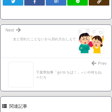
B!
割減
「ワンピース」、あと5年で終わりたい宣言から5年が経過し
てしまう・・・
【数学】なんだよこの漫画www【注意】
【画像】さくまあきら「桃鉄の赤マスは実際に行ってみてク
Next
ソだった所です」
女と別れたことないから別れ方おしえて
【愕然】ワイ「豚バラ220gカリッカリになるまで焼いて重さ
調べたろww(2割3割減ったら御の字やろなあww)」→結
果・・・・・・・・・・・・・・・・・・・
【悲報】ジェネリック医薬品、4割が承認書と異なる製造だ
Prev
ったことが発覚「衝撃的な数字だ」
千葉県知事「go to ちば！」←いや何もね
【速報】楽天グループ、減損損失約160億円と約700億円の繰
ーだろ
延税金資産の取崩し
【悲報】読売新聞、「避難所の自販機が壊されて窃盗され
た」というデマ記事をこっそり削除してしまう
SM風俗嬢ワイ、なんでも答えるが質問ある？
関連記事