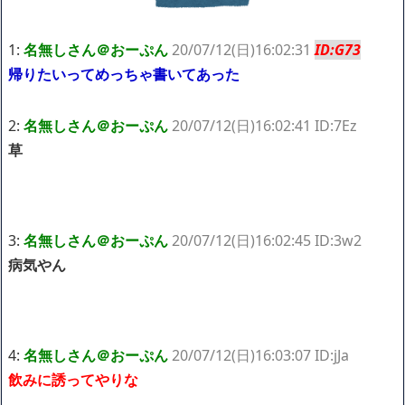
ｗｗｗｗｗ「こんな高いの？ｗｗ」「逆に超安い」
【閲覧注意】俺が近くにいると機械が壊れるんだけどさ
私は6年間「子無し既婚女性」で人から様々なことを言われてき
1:
名無しさん＠おーぷん
20/07/12(日)16:02:31
ID:G73
たけど子無しの原因は親の教えのせいかもしれません
帰りたいってめっちゃ書いてあった
Powered by livedoor 相互RSS
2:
名無しさん＠おーぷん
20/07/12(日)16:02:41 ID:7Ez
草
3:
名無しさん＠おーぷん
20/07/12(日)16:02:45 ID:3w2
病気やん
4:
名無しさん＠おーぷん
20/07/12(日)16:03:07 ID:jJa
飲みに誘ってやりな