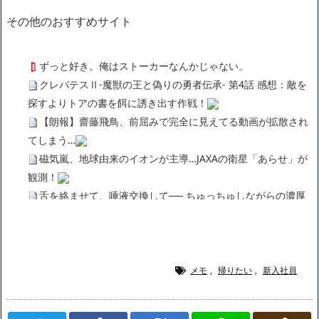
その他のおすすめサイト
ずっと好き。俺はストーカーなんかじゃない。
クレバテスⅡ-魔獣の王と偽りの勇者伝承- 第4話 感想：敵を
探すよりトアの書を餌に誘き出す作戦！
【朗報】齋藤飛鳥、前屈みで完全に見えてる動画が拡散され
てしまう…
磁気嵐、地球由来のイオンが主導…JAXAの衛星「あらせ」が
観測！
舌を絡ませて、唾液交換して── ちゅっちゅしながらの濃厚
エッ画像♪
海外「日本よ、お前がナンバーワンだ」 熊本地震直後の日本
の対応のスピードに世界が衝撃
広末涼子さん、正気に戻ってしまい絶望する・・・「アカ
メモ
,
帰りたい
,
新入社員
ン、キャリアがすべて終わった」
【悲報】サウナブーム終了のお知らせ 5年で｢ととのう客｣4