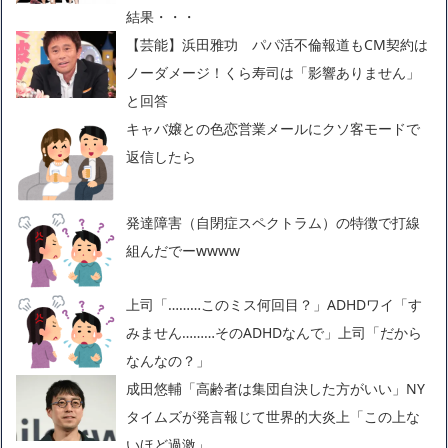
結果・・・
【芸能】浜田雅功 パパ活不倫報道もCM契約は
ノーダメージ！くら寿司は「影響ありません」
と回答
キャバ嬢との色恋営業メールにクソ客モードで
返信したら
発達障害（自閉症スペクトラム）の特徴で打線
組んだでーwwww
上司「………このミス何回目？」ADHDワイ「す
みません………そのADHDなんで」上司「だから
なんなの？」
成田悠輔「高齢者は集団自決した方がいい」NY
タイムズが発言報じて世界的大炎上「この上な
いほど過激」