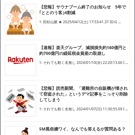
【悲報】サウナブーム終了のお知らせ 5年で
｢ととのう客｣4割減
1: 田杉山脈 ★ 2025/04/12(土) 17:53:41.37 ID:G ...
【速報】楽天グループ、減損損失約160億円と
約700億円の繰延税金資産の取崩し
1: それでも動く名無し 2024/01/10(水) 22:20:13.66 I ...
【悲報】読売新聞、「避難所の自販機が壊され
て窃盗された」というデマ記事をこっそり削除
してしまう
1: それでも動く名無し 2024/01/07(日) 11:30:55.09 I ...
SM風俗嬢ワイ、なんでも答えるが質問ある？