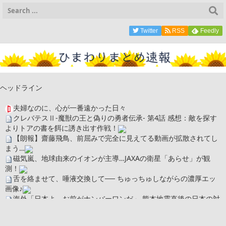
Twitter
RSS
Feedly
ヘッドライン
夫婦なのに、心が一番遠かった日々
クレバテスⅡ-魔獣の王と偽りの勇者伝承- 第4話 感想：敵を探す
よりトアの書を餌に誘き出す作戦！
【朗報】齋藤飛鳥、前屈みで完全に見えてる動画が拡散されてし
まう…
磁気嵐、地球由来のイオンが主導…JAXAの衛星「あらせ」が観
測！
舌を絡ませて、唾液交換して── ちゅっちゅしながらの濃厚エッ
画像♪
海外「日本よ、お前がナンバーワンだ」 熊本地震直後の日本の対
応のスピードに世界が衝撃
広末涼子さん、正気に戻ってしまい絶望する・・・「アカン、キ