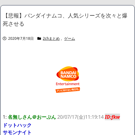
水が市街地を直撃、工場浸水・車両が次々流される
NEW!
記者「中革連は食料品消費税ゼロを公約に掲げていたが？」→階
【悲報】バンダイナムコ、人気シリーズを次々と爆
猛氏「それは財源確保という条件付き」
NEW!
死させる
【悲報】 コロナワクチン打たなかった結果・・・・
NEW!
積水ハウス「地面師に55億円騙し取られた…」ワイ「はえーかわ
いそう…会社滅茶苦茶やろなぁ」→
NEW!
2020年7月18日
2chまとめ
,
ゲーム
【画像】このボケて、破壊力ありすぎてクッソワロタｗｗｗｗｗ
ｗｗｗｗ
NEW!
【画像】どえらい乳のJSが発見される
NEW!
【画像】身長155cm・体重36kg・ウエスト51cmのスレンダー美
少女がAVデビュ－ｗwwww
【画像】彼女「ねー、今日のデートこれで行っていー？」ﾊﾟｼｬ
広末涼子さん、正気に戻ってしまい絶望する・・・「アカン、キ
ャリアがすべて終わった」
【配信者】「金バエ」のSNS更新が1週間途絶え、様々な憶測が
飛び交う。1週間ぶりの投稿でも一人称が「ボキ」ではなく「俺」と
なっており、本人ではないとの憶測が広がる
かつてはSONYのパソコンだった「VAIO」家電量販店のノジマに
買収されてしまう
1:
名無しさん＠おーぷん
20/07/17(金)11:19:14
ID:fkw
ハードオフに売っていた4万4000円のフィギュアがヤバすぎるｗ
ドットハック
ｗｗｗｗｗ「こんな高いの？ｗｗ」「逆に超安い」
サモンナイト
【閲覧注意】俺が近くにいると機械が壊れるんだけどさ