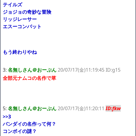
私は6年間「子無し既婚女性」で人から様々なことを言われてき
テイルズ
たけど子無しの原因は親の教えのせいかもしれません
ジョジョの奇妙な冒険
リッジレーサー
Powered by livedoor 相互RSS
エスーコンバット
もう終わりやね
3:
名無しさん＠おーぷん
20/07/17(金)11:19:45 ID:g15
全部元ナムコの名作で草
5:
名無しさん＠おーぷん
20/07/17(金)11:20:11
ID:fkw
>>3
バンダイの名作って何？
コンボイの謎？