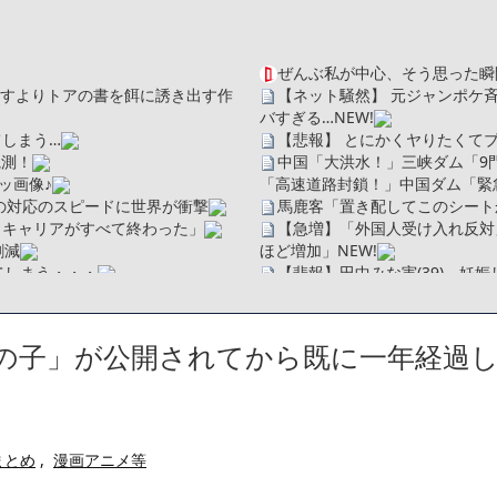
ぜんぶ私が中心、そう思った瞬
を探すよりトアの書を餌に誘き出す作
【ネット騒然】 元ジャンポケ
バすぎる…
NEW!
しまう…
【悲報】 とにかくヤりたくて
観測！
中国「大洪水！」三峡ダム「9
ッ画像♪
「高速道路封鎖！」中国ダム「緊
の対応のスピードに世界が衝撃
馬鹿客「置き配してこのシート
、キャリアがすべて終わった」
【急増】「外国人受け入れ反対」
割減
ほど増加」
NEW!
てしまう・・・
【悲報】田中みな実(39)、妊
【画像】身長155cm・体重36
ソだった所です」
【画像】彼女「ねー、今日のデー
べたろww(2割3割減ったら御の
広末涼子さん、正気に戻ってし
の子」が公開されてから既に一年経過
・
【配信者】「金バエ」のSNS
たことが発覚「衝撃的な数字だ」
一人称が「ボキ」ではなく「俺」
かつてはSONYのパソコンだっ
繰延税金資産の取崩し
ハードオフに売っていた4万4
」というデマ記事をこっそり削除し
ｗ」「逆に超安い」
まとめ
,
漫画アニメ等
【閲覧注意】俺が近くにいると
私は6年間「子無し既婚女性」