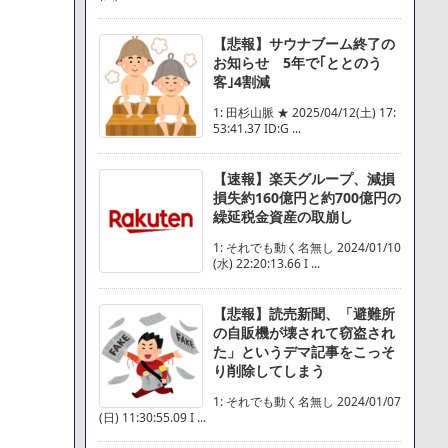
【悲報】サウナブーム終了の
お知らせ 5年で｢ととのう
客｣4割減
1: 田杉山脈 ★ 2025/04/12(土) 17:
53:41.37 ID:G ...
【速報】楽天グループ、減損
損失約160億円と約700億円の
繰延税金資産の取崩し
1: それでも動く名無し 2024/01/10
(水) 22:20:13.66 I ...
【悲報】読売新聞、「避難所
の自販機が壊されて窃盗され
た」というデマ記事をこっそ
り削除してしまう
1: それでも動く名無し 2024/01/07
(日) 11:30:55.09 I ...