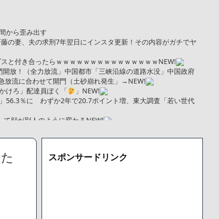
間から歪み出す
斉藤の妻、夫の求刑7年翌日にインスタ更新！その内容がガチでヤ
ブスと付き合ったらｗｗｗｗｗｗｗｗｗｗｗｗｗｗｗ
NEW!
門開放！（全力放流」中国都市「三峡沿線の道路水没」中国政府
急放流に合わせて開門（土砂崩れ発生」→
NEW!
かけろ」配達員ぼく「
」
NEW!
56.3％に わずか2年で20.7ポイント増、東大調査「若い世代
娠して顔が別人のように変わる
NEW!
kg・ウエスト51cmのスレンダー美少女がAVデビュ－ｗwwww
トこれで行っていー？」ﾊﾟｼｬ
まい絶望する・・・「アカン、キャリアがすべて終わった」
した
スポンサードリンク
更新が1週間途絶え、様々な憶測が飛び交う。1週間ぶりの投稿でも
となっており、本人ではないとの憶測が広がる
た「VAIO」家電量販店のノジマに買収されてしまう
000円のフィギュアがヤバすぎるｗｗｗｗｗｗ「こんな高いの？ｗ
機械が壊れるんだけどさ
で人から様々なことを言われてきたけど子無しの原因は親の教え