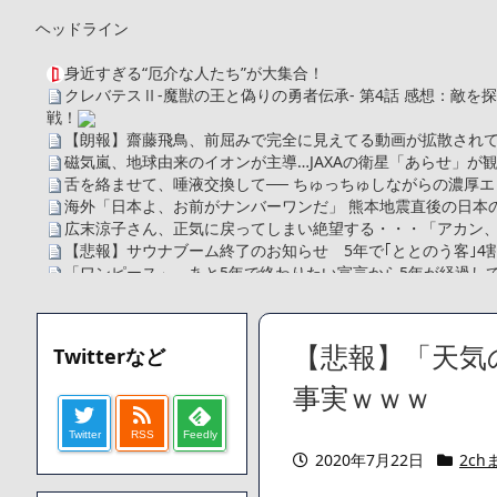
ヘッドライン
身近すぎる“厄介な人たち”が大集合！
クレバテスⅡ-魔獣の王と偽りの勇者伝承- 第4話 感想：敵
戦！
【朗報】齋藤飛鳥、前屈みで完全に見えてる動画が拡散されて
磁気嵐、地球由来のイオンが主導…JAXAの衛星「あらせ」が
舌を絡ませて、唾液交換して── ちゅっちゅしながらの濃厚エ
海外「日本よ、お前がナンバーワンだ」 熊本地震直後の日本
広末涼子さん、正気に戻ってしまい絶望する・・・「アカン
【悲報】サウナブーム終了のお知らせ 5年で｢ととのう客｣4
「ワンピース」、あと5年で終わりたい宣言から5年が経過し
【数学】なんだよこの漫画www【注意】
【画像】さくまあきら「桃鉄の赤マスは実際に行ってみてク
【愕然】ワイ「豚バラ220gカリッカリになるまで焼いて重さ調
【悲報】「天気
Twitterなど
字やろなあww)」→結果・・・・・・・・・・・・・・・・・・
【悲報】ジェネリック医薬品、4割が承認書と異なる製造だっ
事実ｗｗｗ
【速報】楽天グループ、減損損失約160億円と約700億円の
Twitter
RSS
Feedly
【悲報】読売新聞、「避難所の自販機が壊されて窃盗された
2020年7月22日
2ch
てしまう
SM風俗嬢ワイ、なんでも答えるが質問ある？