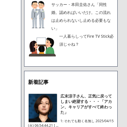
サッカー・本田圭佑さん「同性
婚。認めればいいだけ。この流れ
は止められないし止める必要もな
い」
一人暮らしってFire TV Stick必
須じゃね？
新着記事
広末涼子さん、正気に戻って
しまい絶望する・・・「アカ
ン、キャリアがすべて終わっ
た」
1: それでも動く名無し 2025/04/15
(火) 06:54:44.21 I ...