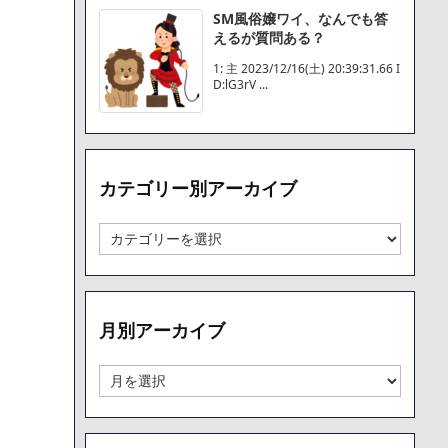
SM風俗嬢ワイ、なんでも答
えるが質問ある？
1: 主 2023/12/16(土) 20:39:31.66 I
D:lG3rV ...
カテゴリー別アーカイブ
カ
テ
ゴ
リ
ー
月別アーカイブ
別
ア
ー
月
カ
別
イ
ア
ブ
ー