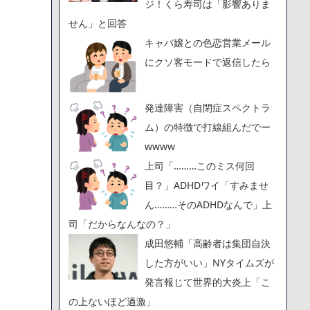
ジ！くら寿司は「影響ありま
せん」と回答
キャバ嬢との色恋営業メール
にクソ客モードで返信したら
発達障害（自閉症スペクトラ
ム）の特徴で打線組んだでー
wwww
上司「………このミス何回
目？」ADHDワイ「すみませ
ん………そのADHDなんで」上
司「だからなんなの？」
成田悠輔「高齢者は集団自決
した方がいい」NYタイムズが
発言報じて世界的大炎上「こ
の上ないほど過激」