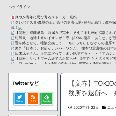
ヘッドライン
爽やか青年に忍び寄るストーカー疑惑
クレバテスⅡ-魔獣の王と偽りの勇者伝承- 第4話 感想：敵
戦！
【朗報】齋藤飛鳥、前屈みで完全に見えてる動画が拡散されて
磁気嵐、地球由来のイオンが主導…JAXAの衛星「あらせ」が
舌を絡ませて、唾液交換して── ちゅっちゅしながらの濃厚エ
海外「日本よ、お前がナンバーワンだ」 熊本地震直後の日本
広末涼子さん、正気に戻ってしまい絶望する・・・「アカン
【悲報】サウナブーム終了のお知らせ 5年で｢ととのう客｣4
「ワンピース」、あと5年で終わりたい宣言から5年が経過し
【数学】なんだよこの漫画www【注意】
【画像】さくまあきら「桃鉄の赤マスは実際に行ってみてク
【愕然】ワイ「豚バラ220gカリッカリになるまで焼いて重さ調
【文春】TOK
Twitterなど
字やろなあww)」→結果・・・・・・・・・・・・・・・・・・
【悲報】ジェネリック医薬品、4割が承認書と異なる製造だっ
務所を退所へ 
【速報】楽天グループ、減損損失約160億円と約700億円の
Twitter
RSS
Feedly
【悲報】読売新聞、「避難所の自販機が壊されて窃盗された
2020年7月22日
ニュ
てしまう
SM風俗嬢ワイ、なんでも答えるが質問ある？