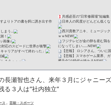
共感必至の“日常修羅場”短編集
を探すよりトアの書を餌に誘き出す作
日本人の民度がどんどん低くな
西川貴教アニキ、ミュージック
しまう…
ｗｗ
NEW!
観測！
フジテレビが金の卵を産む鶏を
ッ画像♪
になってしまい……
NEW!
の対応のスピードに世界が衝撃
【悲報】 ロシアさん、ついに
、キャリアがすべて終わった」
【悲報】スマホゲーム業界、ガ
割減
攫千金”の時代が終わる
NEW!
てしまう・・・
【悲報】チック症のゆうぽん、
【画像】身長155cm・体重36
ソだった所です」
【画像】彼女「ねー、今日のデー
べたろww(2割3割減ったら御の
IOの長瀬智也さん、来年３月にジャニー
広末涼子さん、正気に戻ってし
・
【配信者】「金バエ」のSNS
たことが発覚「衝撃的な数字だ」
残る３人は”社内独立”
一人称が「ボキ」ではなく「俺」
繰延税金資産の取崩し
かつてはSONYのパソコンだっ
」というデマ記事をこっそり削除し
ハードオフに売っていた4万4
ース
,
芸能・スポーツ
ｗ」「逆に超安い」
【閲覧注意】俺が近くにいると