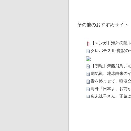
その他のおすすめサイト
【マンガ】海外病院
クレバテスⅡ-魔獣の
【朗報】齋藤飛鳥、
磁気嵐、地球由来のイ
舌を絡ませて、唾液交
海外「日本よ、お前が
広末涼子さん、正気
【悲報】サウナブーム
「ワンピース」、あと
【数学】なんだよこの
【画像】さくまあき