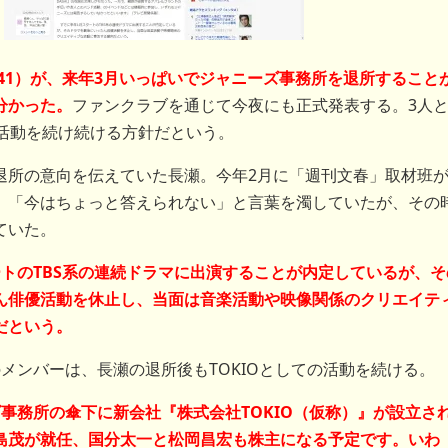
（41）が、来年3月いっぱいでジャニーズ事務所を退所すること
分かった。
ファンクラブを通じて今夜にも正式発表する。3人
、活動を続け続ける方針だという。
所の意向を伝えていた長瀬。今年2月に「週刊文春」取材班
、「今はちょっと答えられない」と言葉を濁していたが、その
ていた。
ートのTBS系の連続ドラマに出演することが内定しているが、そ
ん俳優活動を休止し、当面は音楽活動や映像関係のクリエイテ
だという。
メンバーは、長瀬の退所後もTOKIOとしての活動を続ける。
事務所の傘下に新会社『株式会社TOKIO（仮称）』が設立さ
島茂が就任、国分太一と松岡昌宏も株主になる予定です。いわ