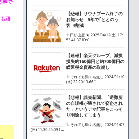
う事で
【悲報】サウナブーム終了の
らも頑
お知らせ 5年で｢ととのう
客｣4割減
1: 田杉山脈 ★ 2025/04/12(土) 17:
53:41.37 ID:G ...
【速報】楽天グループ、減損
損失約160億円と約700億円の
繰延税金資産の取崩し
1: それでも動く名無し 2024/01/10
(水) 22:20:13.66 I ...
【悲報】読売新聞、「避難所
の自販機が壊されて窃盗され
た」というデマ記事をこっそ
り削除してしまう
1: それでも動く名無し 2024/01/07
(日) 11:30:55.09 I ...