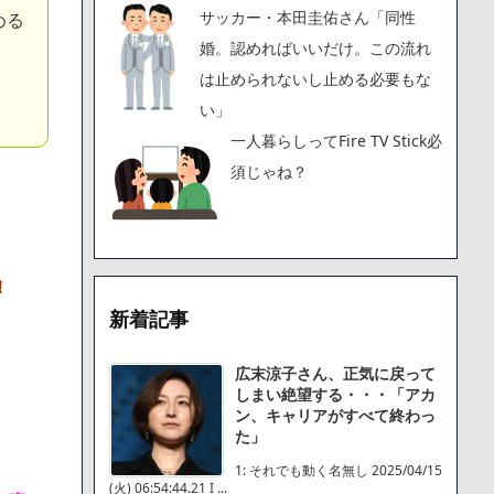
サッカー・本田圭佑さん「同性
める
婚。認めればいいだけ。この流れ
は止められないし止める必要もな
い」
一人暮らしってFire TV Stick必
須じゃね？
！
新着記事
広末涼子さん、正気に戻って
しまい絶望する・・・「アカ
ン、キャリアがすべて終わっ
た」
1: それでも動く名無し 2025/04/15
(火) 06:54:44.21 I ...