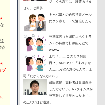
ジ！くら寿司は「影響ありま
せん」と回答
キャバ嬢との色恋営業メール
が
にクソ客モードで返信したら
とな
発達障害（自閉症スペクトラ
が退
ム）の特徴で打線組んだでー
時点
wwww
上司「………このミス何回
目？」ADHDワイ「すみませ
の
ん………そのADHDなんで」上
ィブ
司「だからなんなの？」
成田悠輔「高齢者は集団自決
した方がいい」NYタイムズが
発言報じて世界的大炎上「こ
れ、
の上ないほど過激」