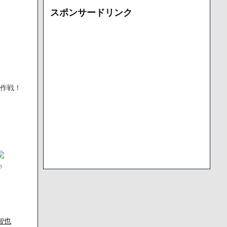
カ
スポンサードリンク
イ
ブ
す作戦！
智也