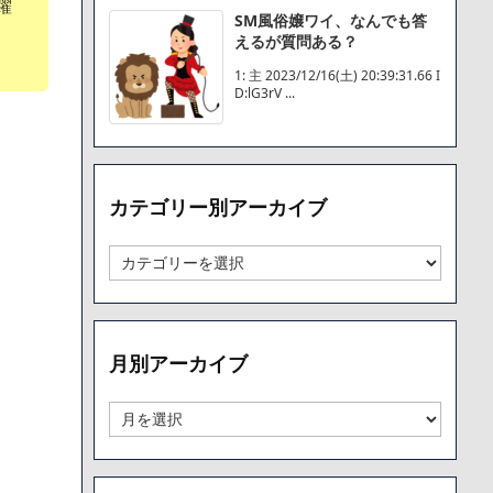
躍
SM風俗嬢ワイ、なんでも答
えるが質問ある？
1: 主 2023/12/16(土) 20:39:31.66 I
D:lG3rV ...
カテゴリー別アーカイブ
カ
テ
ゴ
リ
ー
月別アーカイブ
別
ア
ー
月
カ
別
イ
ア
ブ
ー