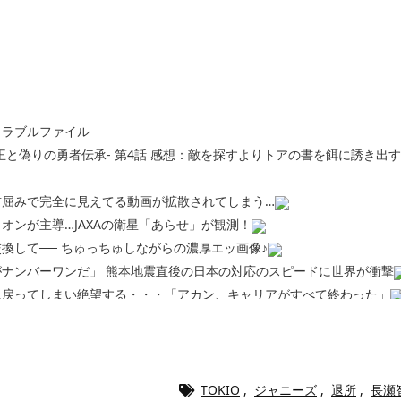
トラブルファイル
王と偽りの勇者伝承- 第4話 感想：敵を探すよりトアの書を餌に誘き出
前屈みで完全に見えてる動画が拡散されてしまう…
オンが主導…JAXAの衛星「あらせ」が観測！
換して── ちゅっちゅしながらの濃厚エッ画像♪
ナンバーワンだ」 熊本地震直後の日本の対応のスピードに世界が衝撃
に戻ってしまい絶望する・・・「アカン、キャリアがすべて終わった」
終了のお知らせ 5年で｢ととのう客｣4割減
5年で終わりたい宣言から5年が経過してしまう・・・
漫画www【注意】
ら「桃鉄の赤マスは実際に行ってみてクソだった所です」
TOKIO
,
ジャニーズ
,
退所
,
長瀬