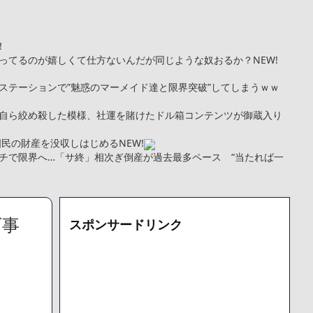
！
ってるのが嬉しくて仕方ないんだが同じような奴おるか？
NEW!
ステーションで”魅惑のマーメイド達と限界突破”してしまうｗｗ
自ら絞め殺した模様、社運を賭けたドル箱コンテンツが御蔵入り
国民の財産を没収しはじめる
NEW!
チで限界へ…「サ終」相次ぎ倒産が過去最多ペース “当たれば一
めちゃくちゃ悪化してた…
NEW!
kg・ウエスト51cmのスレンダー美少女がAVデビュ－ｗwwww
トこれで行っていー？」ﾊﾟｼｬ
ズ事
スポンサードリンク
まい絶望する・・・「アカン、キャリアがすべて終わった」
更新が1週間途絶え、様々な憶測が飛び交う。1週間ぶりの投稿でも
となっており、本人ではないとの憶測が広がる
た「VAIO」家電量販店のノジマに買収されてしまう
000円のフィギュアがヤバすぎるｗｗｗｗｗｗ「こんな高いの？ｗ
機械が壊れるんだけどさ