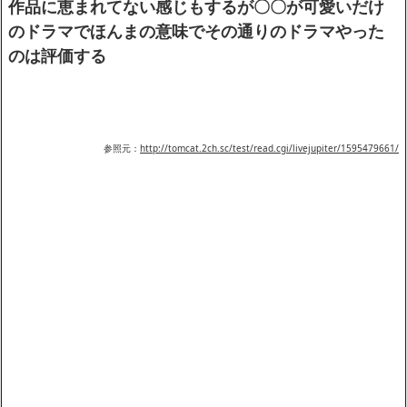
作品に恵まれてない感じもするが〇〇が可愛いだけ
のドラマでほんまの意味でその通りのドラマやった
のは評価する
参照元：
http://tomcat.2ch.sc/test/read.cgi/livejupiter/1595479661/