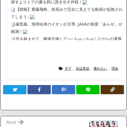
探すよりトアの書を餌に誘き出す作戦！
【朗報】齋藤飛鳥、前屈みで完全に見えてる動画が拡散され
てしまう…
磁気嵐、地球由来のイオンが主導…JAXAの衛星「あらせ」が
観測！
舌を絡ませて、唾液交換して── ちゅっちゅしながらの濃厚
エッ画像♪
海外「日本よ、お前がナンバーワンだ」 熊本地震直後の日本
の対応のスピードに世界が衝撃
広末涼子さん、正気に戻ってしまい絶望する・・・「アカ
天下
,
浜辺美波
,
獲れない
,
理由
ン、キャリアがすべて終わった」
【悲報】サウナブーム終了のお知らせ 5年で｢ととのう客｣4
B!
割減
「ワンピース」、あと5年で終わりたい宣言から5年が経過し
てしまう・・・
【数学】なんだよこの漫画www【注意】
【画像】さくまあきら「桃鉄の赤マスは実際に行ってみてク
Next