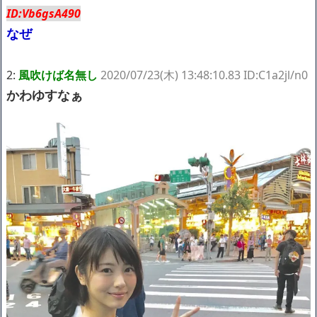
ID:Vb6gsA490
バレて騒然ｗｗｗｗｗ
NEW!
整形してはいけないみたいな風潮、冷静に考えると謎だよな
なぜ
NEW!
【動画】 新型のさすまた、限界突破ｗｗｗｗｗｗ
NEW!
なぁ、永久機関ってなんで絶対に作れないん？
NEW!
2:
風吹けば名無し
2020/07/23(木) 13:48:10.83 ID:C1a2jl/n0
【悲報】 有吉、一般人に「ド正論」を叩きつけて炎上ｗｗｗｗｗ
かわゆすなぁ
ｗｗｗ
NEW!
【朗報】あのちゃん、イメチェンして可愛くなる
NEW!
【画像】身長155cm・体重36kg・ウエスト51cmのスレンダー美
少女がAVデビュ－ｗwwww
【画像】彼女「ねー、今日のデートこれで行っていー？」ﾊﾟｼｬ
広末涼子さん、正気に戻ってしまい絶望する・・・「アカン、キ
ャリアがすべて終わった」
【配信者】「金バエ」のSNS更新が1週間途絶え、様々な憶測が
飛び交う。1週間ぶりの投稿でも一人称が「ボキ」ではなく「俺」と
なっており、本人ではないとの憶測が広がる
かつてはSONYのパソコンだった「VAIO」家電量販店のノジマに
買収されてしまう
ハードオフに売っていた4万4000円のフィギュアがヤバすぎるｗ
ｗｗｗｗｗ「こんな高いの？ｗｗ」「逆に超安い」
【閲覧注意】俺が近くにいると機械が壊れるんだけどさ
私は6年間「子無し既婚女性」で人から様々なことを言われてき