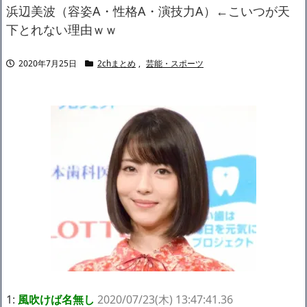
ャリアがすべて終わった」
浜辺美波（容姿A・性格A・演技力A）←こいつが天
【悲報】サウナブーム終了のお知らせ 5年で｢ととのう客｣4割減
下とれない理由ｗｗ
「ワンピース」、あと5年で終わりたい宣言から5年が経過してし
まう・・・
2020年7月25日
2chまとめ
,
芸能・スポーツ
【数学】なんだよこの漫画www【注意】
【画像】さくまあきら「桃鉄の赤マスは実際に行ってみてクソだ
った所です」
【愕然】ワイ「豚バラ220gカリッカリになるまで焼いて重さ調べ
たろww(2割3割減ったら御の字やろなあww)」→結
果・・・・・・・・・・・・・・・・・・・
【悲報】ジェネリック医薬品、4割が承認書と異なる製造だった
ことが発覚「衝撃的な数字だ」
【速報】楽天グループ、減損損失約160億円と約700億円の繰延税
金資産の取崩し
【悲報】読売新聞、「避難所の自販機が壊されて窃盗された」と
いうデマ記事をこっそり削除してしまう
SM風俗嬢ワイ、なんでも答えるが質問ある？
Powered by livedoor 相互RSS
不器用な二人が辿り着いた、切なく温かい恋物語
1:
風吹けば名無し
2020/07/23(木) 13:47:41.36
人気ユーチューバーさん、動画内にヤバすぎる物が映ってるのが