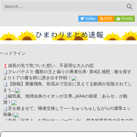
Twitter
RSS
Feedly
ヘッドライン
成長の先で気づいた想い、不器用な大人の恋
クレバテスⅡ-魔獣の王と偽りの勇者伝承- 第4話 感想：敵を探す
よりトアの書を餌に誘き出す作戦！
【朗報】齋藤飛鳥、前屈みで完全に見えてる動画が拡散されてし
まう…
磁気嵐、地球由来のイオンが主導…JAXAの衛星「あらせ」が観
測！
舌を絡ませて、唾液交換して── ちゅっちゅしながらの濃厚エッ
画像♪
海外「日本よ、お前がナンバーワンだ」 熊本地震直後の日本の対
応のスピードに世界が衝撃
広末涼子さん、正気に戻ってしまい絶望する・・・「アカン、キ