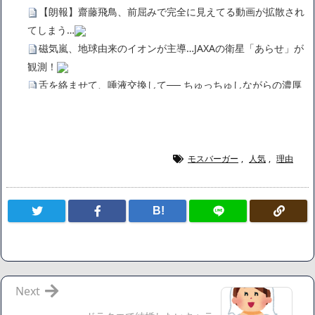
【朗報】齋藤飛鳥、前屈みで完全に見えてる動画が拡散され
てしまう…
磁気嵐、地球由来のイオンが主導…JAXAの衛星「あらせ」が
観測！
舌を絡ませて、唾液交換して── ちゅっちゅしながらの濃厚
エッ画像♪
海外「日本よ、お前がナンバーワンだ」 熊本地震直後の日本
の対応のスピードに世界が衝撃
広末涼子さん、正気に戻ってしまい絶望する・・・「アカ
モスバーガー
,
人気
,
理由
ン、キャリアがすべて終わった」
【悲報】サウナブーム終了のお知らせ 5年で｢ととのう客｣4
B!
割減
「ワンピース」、あと5年で終わりたい宣言から5年が経過し
てしまう・・・
【数学】なんだよこの漫画www【注意】
【画像】さくまあきら「桃鉄の赤マスは実際に行ってみてク
Next
ソだった所です」