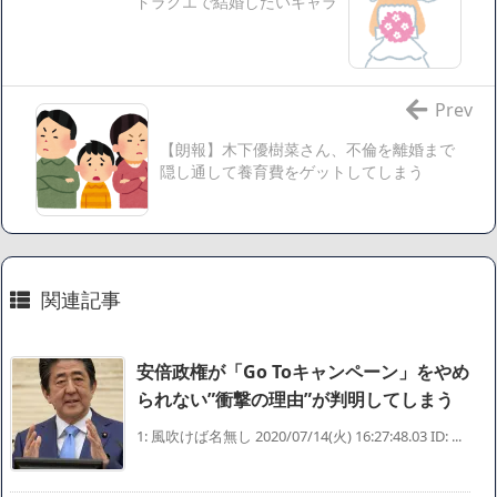
ドラクエで結婚したいキャラ
【愕然】ワイ「豚バラ220gカリッカリになるまで焼いて重さ
調べたろww(2割3割減ったら御の字やろなあww)」→結
果・・・・・・・・・・・・・・・・・・・
【悲報】ジェネリック医薬品、4割が承認書と異なる製造だ
Prev
ったことが発覚「衝撃的な数字だ」
【朗報】木下優樹菜さん、不倫を離婚まで
【速報】楽天グループ、減損損失約160億円と約700億円の繰
隠し通して養育費をゲットしてしまう
延税金資産の取崩し
【悲報】読売新聞、「避難所の自販機が壊されて窃盗され
た」というデマ記事をこっそり削除してしまう
SM風俗嬢ワイ、なんでも答えるが質問ある？
関連記事
Powered by livedoor 相互RSS
安倍政権が「Go Toキャンペーン」をやめ
られない”衝撃の理由”が判明してしまう
1: 風吹けば名無し 2020/07/14(火) 16:27:48.03 ID: ...