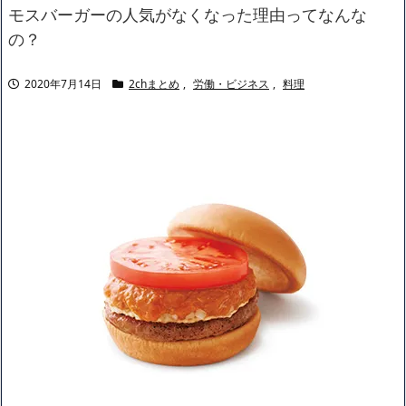
ャリアがすべて終わった」
モスバーガーの人気がなくなった理由ってなんな
【悲報】サウナブーム終了のお知らせ 5年で｢ととのう客｣4割減
の？
「ワンピース」、あと5年で終わりたい宣言から5年が経過してし
まう・・・
2020年7月14日
2chまとめ
,
労働・ビジネス
,
料理
【数学】なんだよこの漫画www【注意】
【画像】さくまあきら「桃鉄の赤マスは実際に行ってみてクソだ
った所です」
【愕然】ワイ「豚バラ220gカリッカリになるまで焼いて重さ調べ
たろww(2割3割減ったら御の字やろなあww)」→結
果・・・・・・・・・・・・・・・・・・・
【悲報】ジェネリック医薬品、4割が承認書と異なる製造だった
ことが発覚「衝撃的な数字だ」
【速報】楽天グループ、減損損失約160億円と約700億円の繰延税
金資産の取崩し
【悲報】読売新聞、「避難所の自販機が壊されて窃盗された」と
いうデマ記事をこっそり削除してしまう
SM風俗嬢ワイ、なんでも答えるが質問ある？
Powered by livedoor 相互RSS
好青年の片思いが壊れていくまで
文豪界で一番の面白人間って誰なん？ｗｗｗｗｗ
NEW!