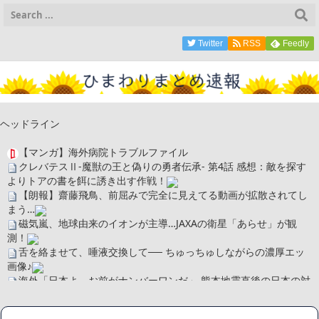
Twitter
RSS
Feedly
ヘッドライン
【マンガ】海外病院トラブルファイル
クレバテスⅡ-魔獣の王と偽りの勇者伝承- 第4話 感想：敵を探す
よりトアの書を餌に誘き出す作戦！
【朗報】齋藤飛鳥、前屈みで完全に見えてる動画が拡散されてし
まう…
磁気嵐、地球由来のイオンが主導…JAXAの衛星「あらせ」が観
測！
舌を絡ませて、唾液交換して── ちゅっちゅしながらの濃厚エッ
画像♪
海外「日本よ、お前がナンバーワンだ」 熊本地震直後の日本の対
応のスピードに世界が衝撃
広末涼子さん、正気に戻ってしまい絶望する・・・「アカン、キ