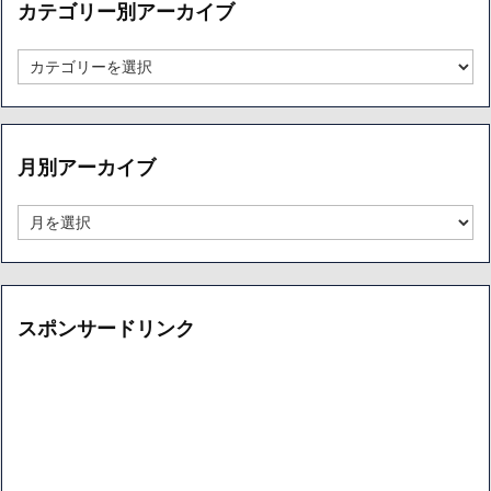
カテゴリー別アーカイブ
カ
テ
ゴ
リ
ー
月別アーカイブ
別
ア
ー
月
カ
別
イ
ア
ブ
ー
カ
イ
スポンサードリンク
ブ