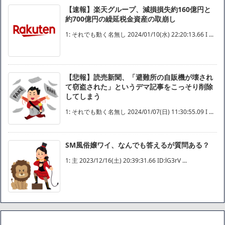
【速報】楽天グループ、減損損失約160億円と
約700億円の繰延税金資産の取崩し
1: それでも動く名無し 2024/01/10(水) 22:20:13.66 I ...
【悲報】読売新聞、「避難所の自販機が壊され
て窃盗された」というデマ記事をこっそり削除
してしまう
1: それでも動く名無し 2024/01/07(日) 11:30:55.09 I ...
SM風俗嬢ワイ、なんでも答えるが質問ある？
1: 主 2023/12/16(土) 20:39:31.66 ID:lG3rV ...