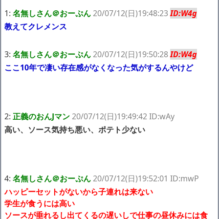
日本版「絶対に立ち入ってはいけない場所」がヤバすぎた…
NEW!
1:
名無しさん＠おーぷん
20/07/12(日)19:48:23
ID:W4g
教えてクレメンス
義兄嫁が自宅をサロンにして姪を毎日ウトメへ預ける生活に。数
年後、そのツケが一気に回ってきて…
NEW!
【速報】 NHKの性被害問題、性加害した番組出演者が衝撃告白！
3:
名無しさん＠おーぷん
20/07/12(日)19:50:28
ID:W4g
NEW!
ここ10年で凄い存在感がなくなった気がするんやけど
【悲報】高級ブランドの服、もうめちゃくちゃ
NEW!
【衝撃】ジャンプストアで大量注文→キャンセルを繰り返した32
歳女を逮捕 238アカウント、総額43億円超「注文したことで欲求
が満たされた」
NEW!
【画像】身長155cm・体重36kg・ウエスト51cmのスレンダー美
2:
正義のおんJマン
20/07/12(日)19:49:42 ID:wAy
少女がAVデビュ－ｗwwww
【画像】彼女「ねー、今日のデートこれで行っていー？」ﾊﾟｼｬ
高い、ソース気持ち悪い、ポテト少ない
広末涼子さん、正気に戻ってしまい絶望する・・・「アカン、キ
ャリアがすべて終わった」
【配信者】「金バエ」のSNS更新が1週間途絶え、様々な憶測が
飛び交う。1週間ぶりの投稿でも一人称が「ボキ」ではなく「俺」と
なっており、本人ではないとの憶測が広がる
4:
名無しさん＠おーぷん
20/07/12(日)19:52:01 ID:mwP
かつてはSONYのパソコンだった「VAIO」家電量販店のノジマに
ハッピーセットがないから子連れは来ない
買収されてしまう
学生が食うには高い
ハードオフに売っていた4万4000円のフィギュアがヤバすぎるｗ
ｗｗｗｗｗ「こんな高いの？ｗｗ」「逆に超安い」
ソースが垂れるし出てくるの遅いしで仕事の昼休みには食