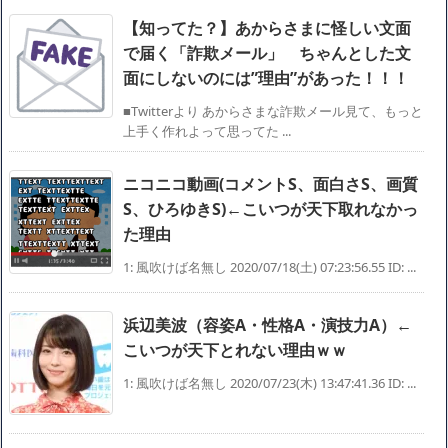
【知ってた？】あからさまに怪しい文面
で届く「詐欺メール」 ちゃんとした文
面にしないのには”理由”があった！！！
■Twitterより あからさまな詐欺メール見て、もっと
上手く作れよって思ってた ...
ニコニコ動画(コメントS、面白さS、画質
S、ひろゆきS)←こいつが天下取れなかっ
た理由
1: 風吹けば名無し 2020/07/18(土) 07:23:56.55 ID: ...
浜辺美波（容姿A・性格A・演技力A）←
こいつが天下とれない理由ｗｗ
1: 風吹けば名無し 2020/07/23(木) 13:47:41.36 ID: ...