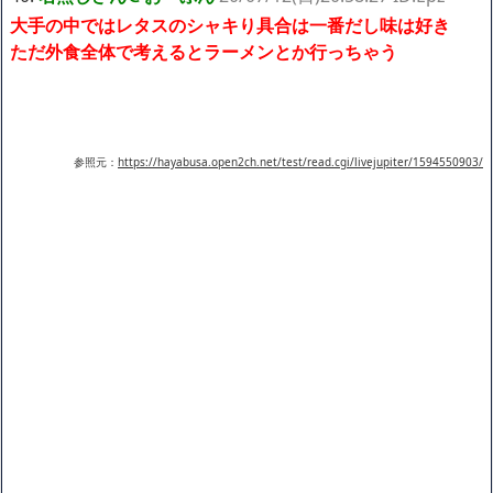
大手の中ではレタスのシャキり具合は一番だし味は好き
ただ外食全体で考えるとラーメンとか行っちゃう
参照元：
https://hayabusa.open2ch.net/test/read.cgi/livejupiter/1594550903/