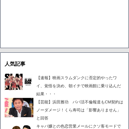
人気記事
【速報】映画スラムダンクに否定的やったワ
イ、覚悟を決め、朝イチで映画館に乗り込んだ
結果・・・
【芸能】浜田雅功 パパ活不倫報道もCM契約は
ノーダメージ！くら寿司は「影響ありません」
と回答
キャバ嬢との色恋営業メールにクソ客モードで