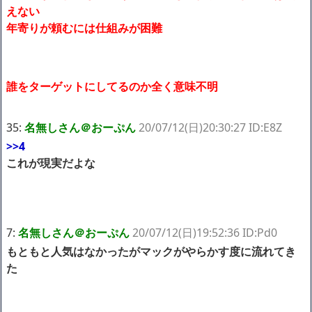
【閲覧注意】俺が近くにいると機械が壊れるんだけどさ
えない
私は6年間「子無し既婚女性」で人から様々なことを言われてき
年寄りが頼むには仕組みが困難
たけど子無しの原因は親の教えのせいかもしれません
Powered by livedoor 相互RSS
誰をターゲットにしてるのか全く意味不明
35:
名無しさん＠おーぷん
20/07/12(日)20:30:27 ID:E8Z
>>4
これが現実だよな
7:
名無しさん＠おーぷん
20/07/12(日)19:52:36 ID:Pd0
もともと人気はなかったがマックがやらかす度に流れてき
た