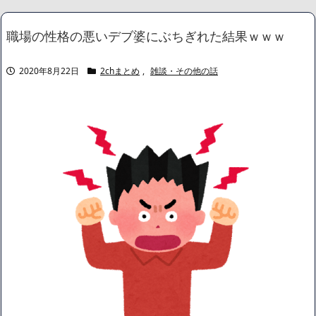
れる』って言ってるけど、あなた達は"仕事を奪う側"じゃない？」
NEW!
職場の性格の悪いデブ婆にぶちぎれた結果ｗｗｗ
熊本県内で◯◯者が現れまくり、通報頻発！災害支援にも悪影響
が及んでしまう…
NEW!
年収1500万の父が退職。父「退職金も渡したよな？」母「貯金な
2020年8月22日
2chまとめ
,
雑談・その他の話
んてないよー」父「全部なくなったの！？」→予想外の返事に家族
騒然となり…
NEW!
嫁と子作り中なんだけどこうなるｗｗｗ
NEW!
【動画】ショートスリーパー堀さん、対面で高須幹弥にキレる ←
睡眠は大事だと話題
NEW!
【動画】ピザを食う松本まりかさん、なんかヤバい
NEW!
【画像】身長155cm・体重36kg・ウエスト51cmのスレンダー美
少女がAVデビュ－ｗwwww
【画像】彼女「ねー、今日のデートこれで行っていー？」ﾊﾟｼｬ
広末涼子さん、正気に戻ってしまい絶望する・・・「アカン、キ
ャリアがすべて終わった」
【配信者】「金バエ」のSNS更新が1週間途絶え、様々な憶測が
飛び交う。1週間ぶりの投稿でも一人称が「ボキ」ではなく「俺」と
なっており、本人ではないとの憶測が広がる
かつてはSONYのパソコンだった「VAIO」家電量販店のノジマに
買収されてしまう
ハードオフに売っていた4万4000円のフィギュアがヤバすぎるｗ