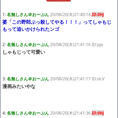
ｗｗｗｗｗ「こんな高いの？ｗｗ」「逆に超安い」
【閲覧注意】俺が近くにいると機械が壊れるんだけどさ
私は6年間「子無し既婚女性」で人から様々なことを言われてき
1:
名無しさん＠おーぷん
20/08/20(木)21:40:14
ID:0Hj
たけど子無しの原因は親の教えのせいかもしれません
婆「この野郎ぶっ殺してやる！！！」ってしゃもじ
もって追いかけられたンゴ
Powered by livedoor 相互RSS
2:
名無しさん＠おーぷん
20/08/20(木)21:41:16 ID:pjx
しゃもじって可愛い
3:
名無しさん＠おーぷん
20/08/20(木)21:41:17 ID:dcV
漫画みたいやな
4:
名無しさん＠おーぷん
20/08/20(木)21:41:36
ID:0Hj