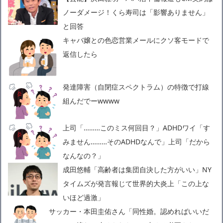
ノーダメージ！くら寿司は「影響ありません」
と回答
キャバ嬢との色恋営業メールにクソ客モードで
返信したら
発達障害（自閉症スペクトラム）の特徴で打線
組んだでーwwww
上司「………このミス何回目？」ADHDワイ「す
みません………そのADHDなんで」上司「だから
なんなの？」
成田悠輔「高齢者は集団自決した方がいい」NY
タイムズが発言報じて世界的大炎上「この上な
いほど過激」
サッカー・本田圭佑さん「同性婚。認めればいいだ