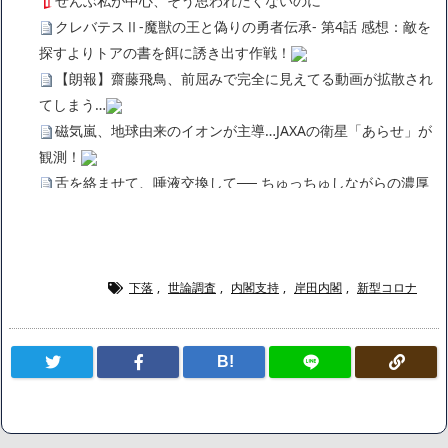
ぜんぶ私が中心、そう思われたくないのに
クレバテスⅡ-魔獣の王と偽りの勇者伝承- 第4話 感想：敵を
探すよりトアの書を餌に誘き出す作戦！
【朗報】齋藤飛鳥、前屈みで完全に見えてる動画が拡散され
てしまう…
磁気嵐、地球由来のイオンが主導…JAXAの衛星「あらせ」が
観測！
舌を絡ませて、唾液交換して── ちゅっちゅしながらの濃厚
エッ画像♪
海外「日本よ、お前がナンバーワンだ」 熊本地震直後の日本
の対応のスピードに世界が衝撃
広末涼子さん、正気に戻ってしまい絶望する・・・「アカ
下落
,
世論調査
,
内閣支持
,
岸田内閣
,
新型コロナ
ン、キャリアがすべて終わった」
【悲報】サウナブーム終了のお知らせ 5年で｢ととのう客｣4
B!
割減
「ワンピース」、あと5年で終わりたい宣言から5年が経過し
てしまう・・・
【数学】なんだよこの漫画www【注意】