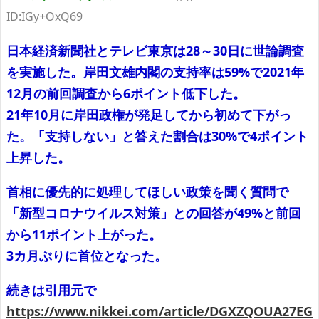
【閲覧注意】俺が近くにいると機械が壊れるんだけどさ
ID:IGy+OxQ69
私は6年間「子無し既婚女性」で人から様々なことを言われてき
たけど子無しの原因は親の教えのせいかもしれません
日本経済新聞社とテレビ東京は28～30日に世論調査
Powered by livedoor 相互RSS
を実施した。岸田文雄内閣の支持率は59%で2021年
12月の前回調査から6ポイント低下した。
21年10月に岸田政権が発足してから初めて下がっ
た。「支持しない」と答えた割合は30%で4ポイント
上昇した。
首相に優先的に処理してほしい政策を聞く質問で
「新型コロナウイルス対策」との回答が49%と前回
から11ポイント上がった。
3カ月ぶりに首位となった。
続きは引用元で
https://www.nikkei.com/article/DGXZQOUA27EG