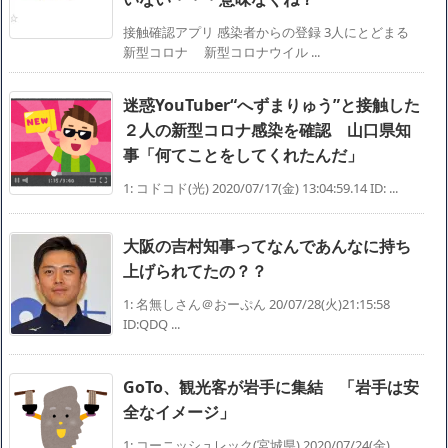
接触確認アプリ 感染者からの登録 3人にとどまる
新型コロナ 新型コロナウイル ...
迷惑YouTuber“へずまりゅう”と接触した
２人の新型コロナ感染を確認 山口県知
事「何てことをしてくれたんだ」
1: コドコド(光) 2020/07/17(金) 13:04:59.14 ID: ...
大阪の吉村知事ってなんであんなに持ち
上げられてたの？？
1: 名無しさん＠おーぷん 20/07/28(火)21:15:58
ID:QDQ ...
GoTo、観光客が岩手に集結 「岩手は安
全なイメージ」
1: コーニッシュレック(宮城県) 2020/07/24(金)