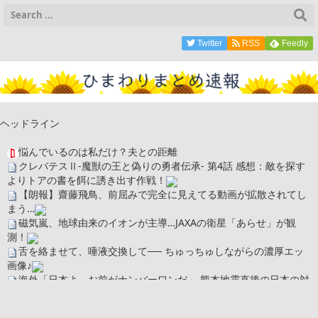
Twitter
RSS
Feedly
ヘッドライン
悩んでいるのは私だけ？夫との距離
クレバテスⅡ-魔獣の王と偽りの勇者伝承- 第4話 感想：敵を探す
よりトアの書を餌に誘き出す作戦！
【朗報】齋藤飛鳥、前屈みで完全に見えてる動画が拡散されてし
まう…
磁気嵐、地球由来のイオンが主導…JAXAの衛星「あらせ」が観
測！
舌を絡ませて、唾液交換して── ちゅっちゅしながらの濃厚エッ
画像♪
海外「日本よ、お前がナンバーワンだ」 熊本地震直後の日本の対
応のスピードに世界が衝撃
広末涼子さん、正気に戻ってしまい絶望する・・・「アカン、キ