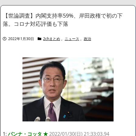
ｗｗ
NEW!
うじきつよし「自民党に投票した皆さんへ」
NEW!
【世論調査】内閣支持率59%、岸田政権で初の下
【画像】 Netflix版『リボンの騎士』、とんでもない事になるｗｗ
落。コロナ対応評価も下落
ｗｗｗ
NEW!
【放送事故】 昔のドラマのレ◯プシーン、今見るとアウトすぎ
る・・・
NEW!
2022年1月30日
2chまとめ
,
ニュース
,
政治
【徹底議論】近代日本史で最も取り返しのつかなかった失敗って
何？
NEW!
【動画】昔のドラマのレ●プシーン、リアルすぎて今見ると完全
にアウト
NEW!
【画像】身長155cm・体重36kg・ウエスト51cmのスレンダー美
少女がAVデビュ－ｗwwww
【画像】彼女「ねー、今日のデートこれで行っていー？」ﾊﾟｼｬ
広末涼子さん、正気に戻ってしまい絶望する・・・「アカン、キ
ャリアがすべて終わった」
【配信者】「金バエ」のSNS更新が1週間途絶え、様々な憶測が
飛び交う。1週間ぶりの投稿でも一人称が「ボキ」ではなく「俺」と
なっており、本人ではないとの憶測が広がる
かつてはSONYのパソコンだった「VAIO」家電量販店のノジマに
買収されてしまう
ハードオフに売っていた4万4000円のフィギュアがヤバすぎるｗ
1:
パンナ・コッタ ★
2022/01/30(日) 21:33:03.94
ｗｗｗｗｗ「こんな高いの？ｗｗ」「逆に超安い」