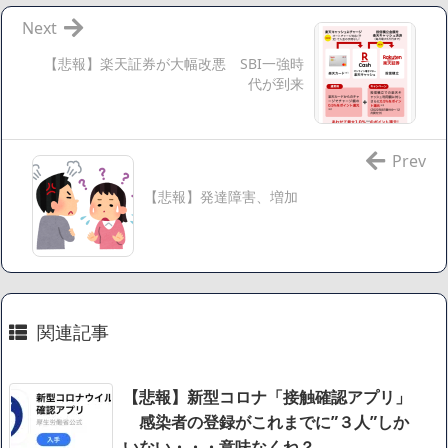
【画像】さくまあきら「桃鉄の赤マスは実際に行ってみてク
Next
ソだった所です」
【悲報】楽天証券が大幅改悪 SBI一強時
【愕然】ワイ「豚バラ220gカリッカリになるまで焼いて重さ
代が到来
調べたろww(2割3割減ったら御の字やろなあww)」→結
果・・・・・・・・・・・・・・・・・・・
【悲報】ジェネリック医薬品、4割が承認書と異なる製造だ
Prev
ったことが発覚「衝撃的な数字だ」
【悲報】発達障害、増加
【速報】楽天グループ、減損損失約160億円と約700億円の繰
延税金資産の取崩し
【悲報】読売新聞、「避難所の自販機が壊されて窃盗され
た」というデマ記事をこっそり削除してしまう
SM風俗嬢ワイ、なんでも答えるが質問ある？
関連記事
Powered by livedoor 相互RSS
【悲報】新型コロナ「接触確認アプリ」
感染者の登録がこれまでに”３人”しか
いない・・・意味なくね？