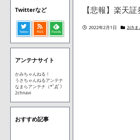
【愕然】ワイ「豚バラ220gカリッカリになるまで焼いて重さ調
【悲報】楽天証
Twitterなど
字やろなあww)」→結果・・・・・・・・・・・・・・・・・・
【悲報】ジェネリック医薬品、4割が承認書と異なる製造だっ
2022年2月1日
2ch
【速報】楽天グループ、減損損失約160億円と約700億円の
Twitter
RSS
Feedly
【悲報】読売新聞、「避難所の自販機が壊されて窃盗された
てしまう
SM風俗嬢ワイ、なんでも答えるが質問ある？
アンテナサイト
Powered by livedoor 相互RSS
かみちゃんねる！
うさちゃんねるアンテナ
なまらアンテナ（*ﾟДﾟ）
2chnavi
おすすめ記事