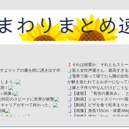
それは純愛か、それともストー
を探すよりトアの書を餌に誘き出す作
新人女性声優さん、最高すぎる
電車で座って寝てたら隣の女性
しまう…
が解き放たれてエルボーになって
観測！
嫁と子作り中なんだけどこうな
ッ画像♪
【速報】 『有吉の夏休み』、
の対応のスピードに世界が衝撃
【動画】ショートスリーパー堀
、キャリアがすべて終わった」
【動画】ピザを食う松本まりか
割減
【画像】身長155cm・体重36
てしまう・・・
【画像】彼女「ねー、今日のデー
広末涼子さん、正気に戻ってし
ソだった所です」
【配信者】「金バエ」のSNS