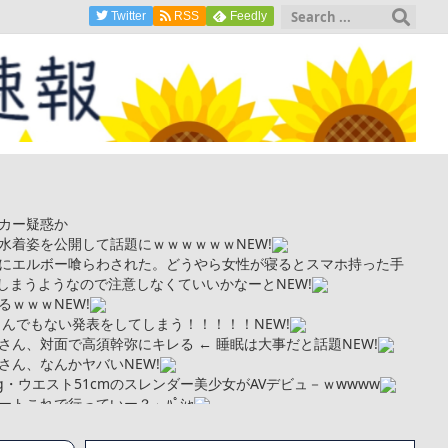
Twitter
RSS
Feedly
カー疑惑か
水着姿を公開して話題にｗｗｗｗｗｗ
NEW!
にエルボー喰らわされた。どうやら女性が寝るとスマホ持った手
しまうようなので注意しなくていいかなーと
NEW!
るｗｗｗ
NEW!
とんでもない発表をしてしまう！！！！！
NEW!
さん、対面で高須幹弥にキレる ← 睡眠は大事だと話題
NEW!
さん、なんかヤバい
NEW!
kg・ウエスト51cmのスレンダー美少女がAVデビュ－ｗwwww
トこれで行っていー？」ﾊﾟｼｬ
まい絶望する・・・「アカン、キャリアがすべて終わった」
更新が1週間途絶え、様々な憶測が飛び交う。1週間ぶりの投稿でも