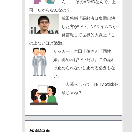
ん………そのADHDなんで」上
司「だからなんなの？」
成田悠輔「高齢者は集団自決
した方がいい」NYタイムズが
発言報じて世界的大炎上「こ
の上ないほど過激」
サッカー・本田圭佑さん「同性
婚。認めればいいだけ。この流れ
は止められないし止める必要もな
い」
一人暮らしってFire TV Stick必
須じゃね？
新着記事