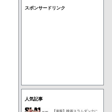
となっており、本人ではないとの憶測が広がる
スポンサードリンク
た「VAIO」家電量販店のノジマに買収されてしまう
000円のフィギュアがヤバすぎるｗｗｗｗｗｗ「こんな高いの？ｗ
機械が壊れるんだけどさ
で人から様々なことを言われてきたけど子無しの原因は親の教え
人気記事
【速報】映画スラムダンクに