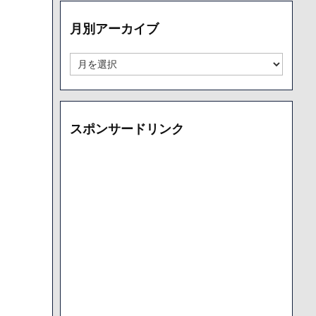
リ
ー
月別アーカイブ
別
ア
ー
月
カ
別
イ
ア
ブ
ー
カ
スポンサードリンク
イ
ブ