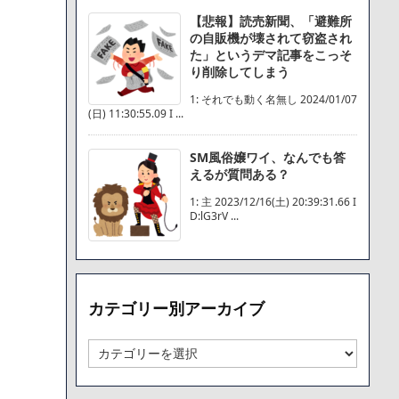
【悲報】読売新聞、「避難所
の自販機が壊されて窃盗され
た」というデマ記事をこっそ
り削除してしまう
1: それでも動く名無し 2024/01/07
(日) 11:30:55.09 I ...
SM風俗嬢ワイ、なんでも答
えるが質問ある？
1: 主 2023/12/16(土) 20:39:31.66 I
D:lG3rV ...
カテゴリー別アーカイブ
カ
テ
ゴ