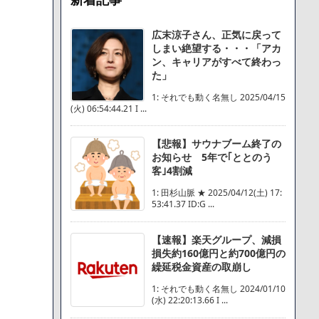
広末涼子さん、正気に戻って
しまい絶望する・・・「アカ
ン、キャリアがすべて終わっ
た」
1: それでも動く名無し 2025/04/15
(火) 06:54:44.21 I ...
【悲報】サウナブーム終了の
お知らせ 5年で｢ととのう
客｣4割減
1: 田杉山脈 ★ 2025/04/12(土) 17:
53:41.37 ID:G ...
【速報】楽天グループ、減損
損失約160億円と約700億円の
繰延税金資産の取崩し
1: それでも動く名無し 2024/01/10
(水) 22:20:13.66 I ...