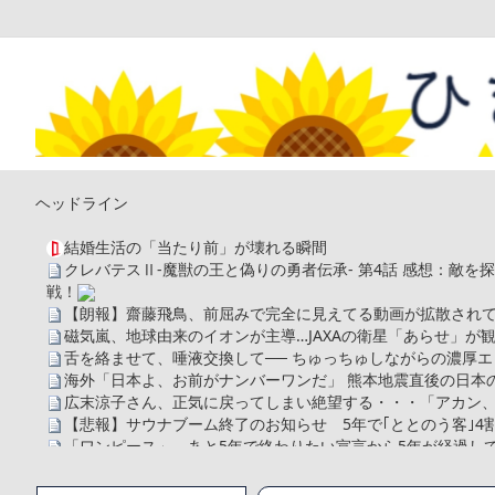
ヘッドライン
結婚生活の「当たり前」が壊れる瞬間
クレバテスⅡ-魔獣の王と偽りの勇者伝承- 第4話 感想：敵
戦！
【朗報】齋藤飛鳥、前屈みで完全に見えてる動画が拡散されて
磁気嵐、地球由来のイオンが主導…JAXAの衛星「あらせ」が
舌を絡ませて、唾液交換して── ちゅっちゅしながらの濃厚エ
海外「日本よ、お前がナンバーワンだ」 熊本地震直後の日本
広末涼子さん、正気に戻ってしまい絶望する・・・「アカン
【悲報】サウナブーム終了のお知らせ 5年で｢ととのう客｣4
「ワンピース」、あと5年で終わりたい宣言から5年が経過し
【数学】なんだよこの漫画www【注意】
【画像】さくまあきら「桃鉄の赤マスは実際に行ってみてク