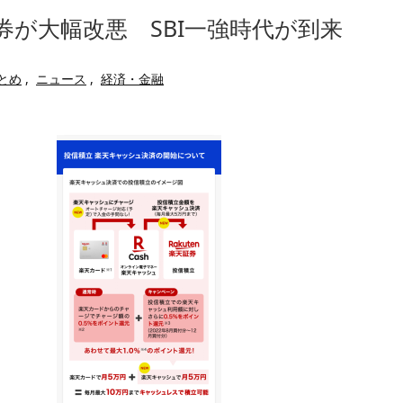
べたろww(2割3割減ったら御の
一人称が「ボキ」ではなく「俺」
券が大幅改悪 SBI一強時代が到来
・
かつてはSONYのパソコンだっ
たことが発覚「衝撃的な数字だ」
ハードオフに売っていた4万4
ｗ」「逆に超安い」
まとめ
,
ニュース
,
経済・金融
繰延税金資産の取崩し
【閲覧注意】俺が近くにいると
」というデマ記事をこっそり削除し
私は6年間「子無し既婚女性」
のせいかもしれません
Powered by livedoor 相互RSS