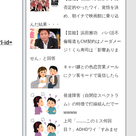
否定的やったワイ、覚悟を決
め、朝イチで映画館に乗り込
んだ結果・・・
【芸能】浜田雅功 パパ活不
倫報道もCM契約はノーダメー
l-id=
ジ！くら寿司は「影響ありま
せん」と回答
キャバ嬢との色恋営業メール
にクソ客モードで返信したら
発達障害（自閉症スペクトラ
ム）の特徴で打線組んだでー
wwww
上司「………このミス何回
目？」ADHDワイ「すみませ